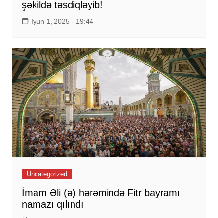
şəkildə təsdiqləyib!
İyun 1, 2025 - 19:44
Uncategorized
İmam Əli (ə) hərəmində Fitr bayramı
namazı qılındı