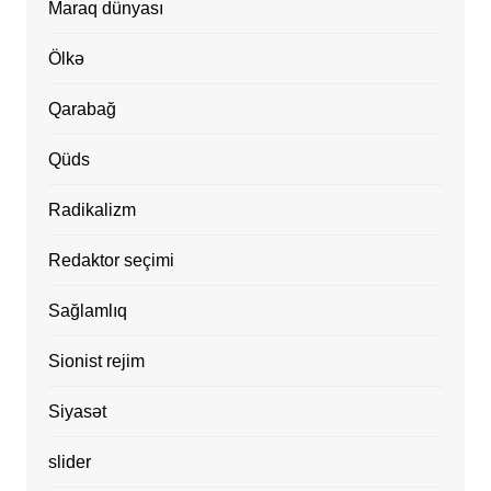
Maraq dünyası
Ölkə
Qarabağ
Qüds
Radikalizm
Redaktor seçimi
Sağlamlıq
Sionist rejim
Siyasət
slider