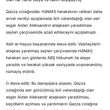
Qəzza zolağındakı HƏMAS hərəkatının rəhbəri daha
əvvəl verdiyi açıqlamada ikili vətəndaşlığı olan əsir
əsgər Aidan Aleksandrın atəşkəsin yaradılması
səyləri çərçivəsində azad ediləcəyini açıqlamışdı.
Xəlil əl-Həyyə bəyanatında əlavə edib: Vasitəçilərin
atəşkəs yaratmaq səyləri çərçivəsində HƏMAS
hərəkatı son günlərdə ABŞ hökuməti ilə əlaqə
yaradıb və hərəkat yüksək səviyyədə xoşməramlılıq
nümayiş etdirib.
O əlavə edib: Bu danışıqlara əsasən, Qəzza
zolağında əsir götürülmüş ikili vətəndaşlığı olan
əsgər Aidan Aleksandr atəşkəsin yaradılması,
keçidlərin açılması və yardımların Qəzza zolağına