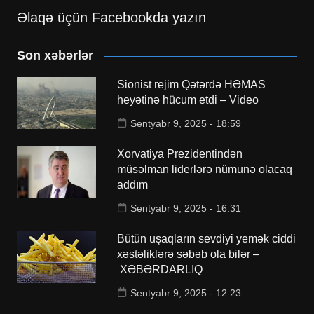
Əlaqə üçün Facebookda yazın
Son xəbərlər
Sionist rejim Qətərdə HƏMAS
heyətinə hücum etdi – Video
Sentyabr 9, 2025 - 18:59
Xorvatiya Prezidentindən
müsəlman liderlərə nümunə olacaq
addım
Sentyabr 9, 2025 - 16:31
Bütün uşaqların sevdiyi yemək ciddi
xəstəliklərə səbəb ola bilər –
XƏBƏRDARLIQ
Sentyabr 9, 2025 - 12:23