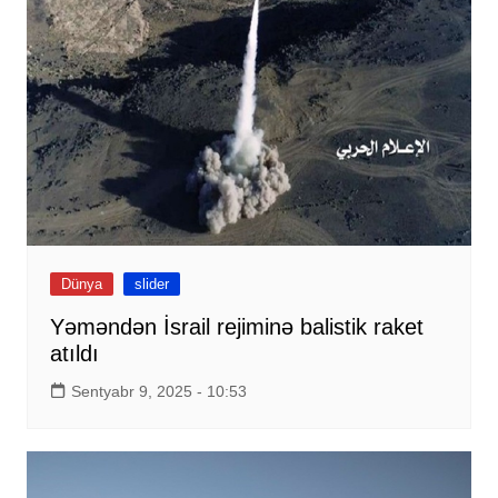
Dünya
slider
Yəməndən İsrail rejiminə balistik raket
atıldı
Sentyabr 9, 2025 - 10:53