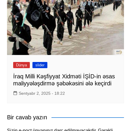
Dünya
slider
İraq Milli Kəşfiyyat Xidməti İŞİD-in əsas
maliyyələşdirmə şəbəkəsini ələ keçirdi
Sentyabr 2, 2025 - 18:22
Bir cavab yazın
Sizin e-poçt ünvanınız dərc edilməyəcəkdir.
Gərəkli