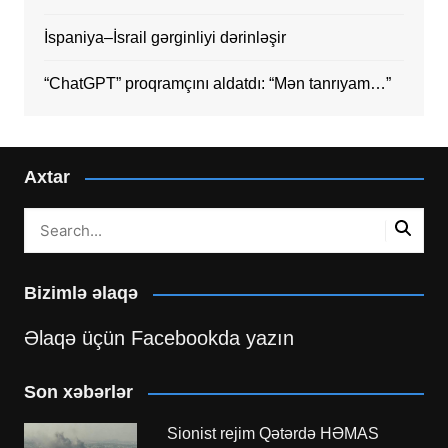
İspaniya–İsrail gərginliyi dərinləşir
“ChatGPT” proqramçını aldatdı: “Mən tanrıyam…”
Axtar
Bizimlə əlaqə
Əlaqə üçün Facebookda yazın
Son xəbərlər
Sionist rejim Qətərdə HƏMAS