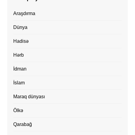
Araşdırma
Dünya
Hadisə
Hərb
İdman
İslam
Maraq dünyası
Ölkə
Qarabağ