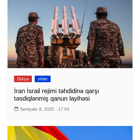
Dünya
slider
İran İsrail rejimi təhdidinə qarşı
təsdiqlənmiş qanun layihəsi
Sentyabr 8, 2025 - 17:03