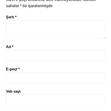
sahələr
*
ilə işarələnmişdir
Şərh
*
Ad
*
E-poçt
*
Veb sayt