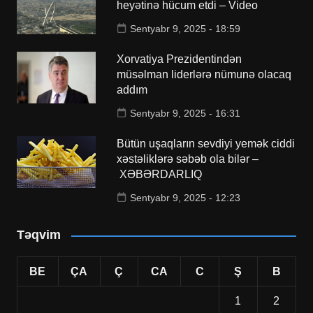
heyətinə hücum etdi – Video
Sentyabr 9, 2025 - 18:59
Xorvatiya Prezidentindən
müsəlman liderlərə nümunə olacaq
addım
Sentyabr 9, 2025 - 16:31
Bütün uşaqların sevdiyi yemək ciddi
xəstəliklərə səbəb ola bilər –
XƏBƏRDARLIQ
Sentyabr 9, 2025 - 12:23
Təqvim
BE
ÇA
Ç
CA
C
Ş
B
1
2