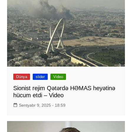
Dünya
slider
Video
Sionist rejim Qətərdə HƏMAS heyətinə
hücum etdi – Video
Sentyabr 9, 2025 - 18:59