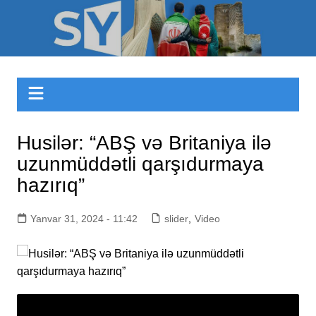
Skip
to
Sizinyol.org
content
Husilər: “ABŞ və Britaniya ilə
uzunmüddətli qarşıdurmaya
hazırıq”
Yanvar 31, 2024 - 11:42
slider
,
Video