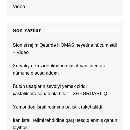
Video
Son Yazılar
Sionist rejim Qətərdə HƏMAS heyətinə hücum etdi
– Video
Xorvatiya Prezidentindən müsəlman liderlərə
nümunə olacaq addım
Bütün uşaqların sevdiyi yemək ciddi
xəstəliklərə səbəb ola bilər – XƏBƏRDARLIQ
Yəməndən İsrail rejiminə balistik raket atıldı
İran İsrail rejimi təhdidinə qarşı təsdiqlənmiş qanun
layihəsi