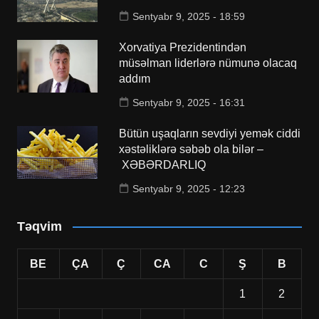
Sentyabr 9, 2025 - 18:59
Xorvatiya Prezidentindən
müsəlman liderlərə nümunə olacaq
addım
Sentyabr 9, 2025 - 16:31
Bütün uşaqların sevdiyi yemək ciddi
xəstəliklərə səbəb ola bilər –
XƏBƏRDARLIQ
Sentyabr 9, 2025 - 12:23
Təqvim
BE
ÇA
Ç
CA
C
Ş
B
1
2