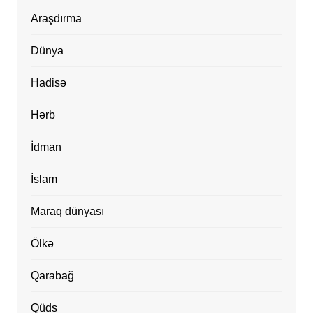
Araşdırma
Dünya
Hadisə
Hərb
İdman
İslam
Maraq dünyası
Ölkə
Qarabağ
Qüds