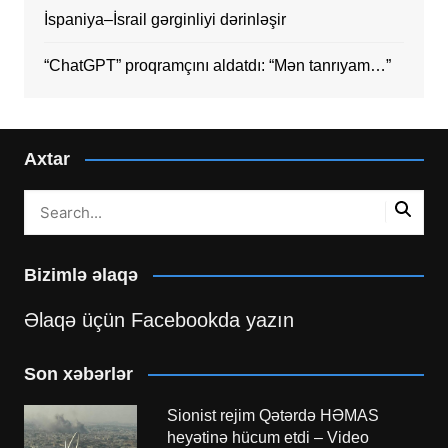
İspaniya–İsrail gərginliyi dərinləşir
“ChatGPT” proqramçını aldatdı: “Mən tanrıyam…”
Axtar
Bizimlə əlaqə
Əlaqə üçün Facebookda yazın
Son xəbərlər
Sionist rejim Qətərdə HƏMAS
heyətinə hücum etdi – Video