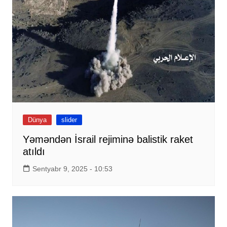
Dünya
slider
Yəməndən İsrail rejiminə balistik raket
atıldı
Sentyabr 9, 2025 - 10:53