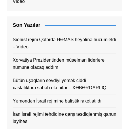
Video
Son Yazılar
Sionist rejim Qətərdə HƏMAS heyətinə hücum etdi
– Video
Xorvatiya Prezidentindən müsəlman liderlərə
nümunə olacaq addım
Bütün uşaqların sevdiyi yemək ciddi
xəstəliklərə səbəb ola bilər – XƏBƏRDARLIQ
Yəməndən İsrail rejiminə balistik raket atıldı
İran İsrail rejimi təhdidinə qarşı təsdiqlənmiş qanun
layihəsi