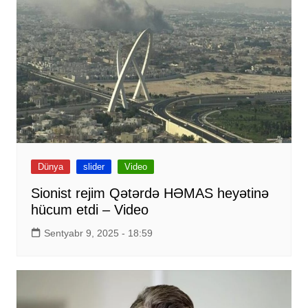
Dünya
slider
Video
Sionist rejim Qətərdə HƏMAS heyətinə
hücum etdi – Video
Sentyabr 9, 2025 - 18:59