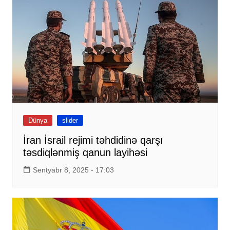
Dünya
slider
İran İsrail rejimi təhdidinə qarşı
təsdiqlənmiş qanun layihəsi
Sentyabr 8, 2025 - 17:03