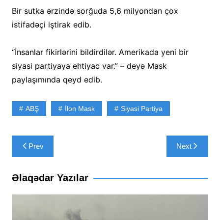
Bir sutka ərzində sorğuda 5,6 milyondan çox
istifadəçi iştirak edib.
“İnsanlar fikirlərini bildirdilər. Amerikada yeni bir
siyasi partiyaya ehtiyac var.” – deyə Mask
paylaşımında qeyd edib.
ABŞ
İlon Mask
Siyasi Partiya
Yazı
Prev
Next
naviqasiyası
Əlaqədar Yazılar