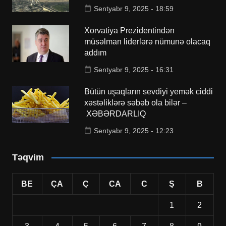
Sentyabr 9, 2025 - 18:59
Xorvatiya Prezidentindən
müsəlman liderlərə nümunə olacaq
addım
Sentyabr 9, 2025 - 16:31
Bütün uşaqların sevdiyi yemək ciddi
xəstəliklərə səbəb ola bilər –
XƏBƏRDARLIQ
Sentyabr 9, 2025 - 12:23
Təqvim
BE
ÇA
Ç
CA
C
Ş
B
1
2