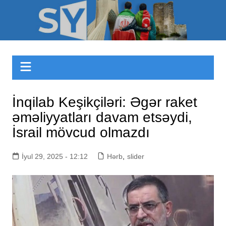
Skip
to
Sizinyol.org
content
İnqilab Keşikçiləri: Əgər raket
əməliyyatları davam etsəydi,
İsrail mövcud olmazdı
İyul 29, 2025 - 12:12
Hərb
,
slider