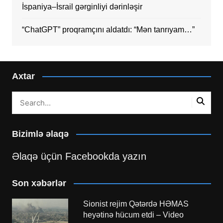
İspaniya–İsrail gərginliyi dərinləşir
“ChatGPT” proqramçını aldatdı: “Mən tanrıyam…”
Axtar
Bizimlə əlaqə
Əlaqə üçün Facebookda yazın
Son xəbərlər
Sionist rejim Qətərdə HƏMAS
heyətinə hücum etdi – Video