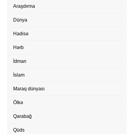
Araşdırma
Dünya
Hadisə
Hərb
İdman
İslam
Maraq dünyası
Ölkə
Qarabağ
Qüds