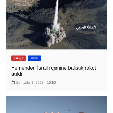
Dünya
slider
Yəməndən İsrail rejiminə balistik raket
atıldı
Sentyabr 9, 2025 - 10:53