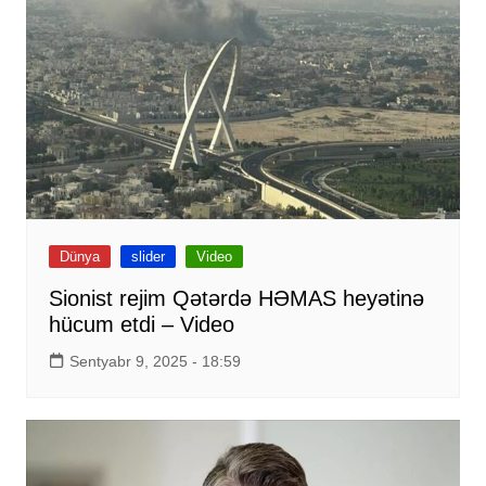
Dünya
slider
Video
Sionist rejim Qətərdə HƏMAS heyətinə
hücum etdi – Video
Sentyabr 9, 2025 - 18:59