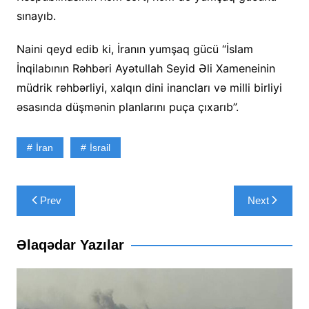
sınayıb.
Naini qeyd edib ki, İranın yumşaq gücü “İslam
İnqilabının Rəhbəri Ayətullah Seyid Əli Xameneinin
müdrik rəhbərliyi, xalqın dini inancları və milli birliyi
əsasında düşmənin planlarını puça çıxarıb”.
İran
İsrail
Yazı
Prev
Next
naviqasiyası
Əlaqədar Yazılar