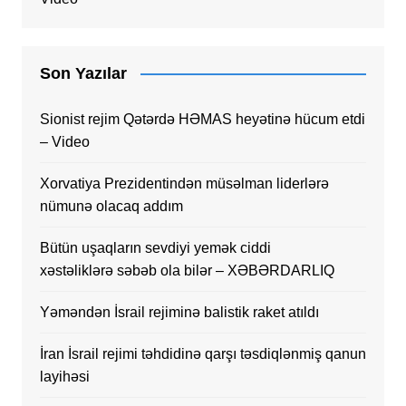
Son Yazılar
Sionist rejim Qətərdə HƏMAS heyətinə hücum etdi
– Video
Xorvatiya Prezidentindən müsəlman liderlərə
nümunə olacaq addım
Bütün uşaqların sevdiyi yemək ciddi
xəstəliklərə səbəb ola bilər – XƏBƏRDARLIQ
Yəməndən İsrail rejiminə balistik raket atıldı
İran İsrail rejimi təhdidinə qarşı təsdiqlənmiş qanun
layihəsi