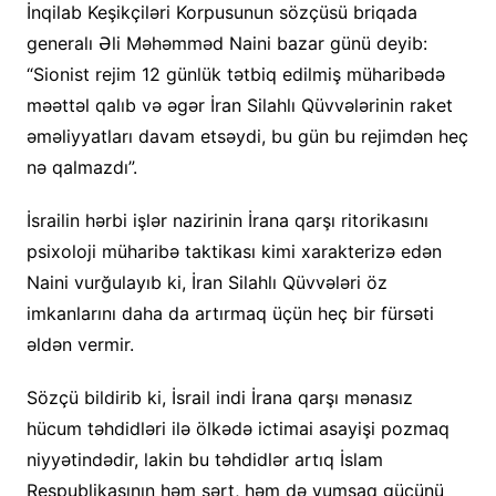
İnqilab Keşikçiləri Korpusunun sözçüsü briqada
generalı Əli Məhəmməd Naini bazar günü deyib:
“Sionist rejim 12 günlük tətbiq edilmiş müharibədə
məəttəl qalıb və əgər İran Silahlı Qüvvələrinin raket
əməliyyatları davam etsəydi, bu gün bu rejimdən heç
nə qalmazdı”.
İsrailin hərbi işlər nazirinin İrana qarşı ritorikasını
psixoloji müharibə taktikası kimi xarakterizə edən
Naini vurğulayıb ki, İran Silahlı Qüvvələri öz
imkanlarını daha da artırmaq üçün heç bir fürsəti
əldən vermir.
Sözçü bildirib ki, İsrail indi İrana qarşı mənasız
hücum təhdidləri ilə ölkədə ictimai asayişi pozmaq
niyyətindədir, lakin bu təhdidlər artıq İslam
Respublikasının həm sərt, həm də yumşaq gücünü