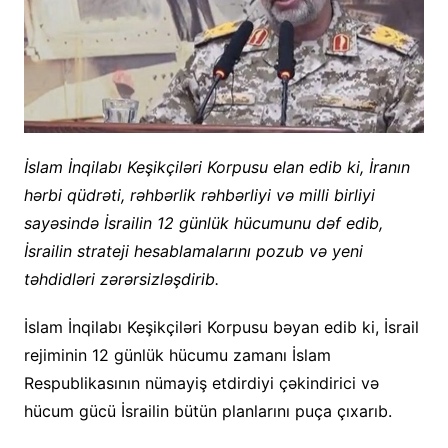
İslam İnqilabı Keşikçiləri Korpusu elan edib ki, İranın
hərbi qüdrəti, rəhbərlik rəhbərliyi və milli birliyi
sayəsində İsrailin 12 günlük hücumunu dəf edib,
İsrailin strateji hesablamalarını pozub və yeni
təhdidləri zərərsizləşdirib.
İslam İnqilabı Keşikçiləri Korpusu bəyan edib ki, İsrail
rejiminin 12 günlük hücumu zamanı İslam
Respublikasının nümayiş etdirdiyi çəkindirici və
hücum gücü İsrailin bütün planlarını puça çıxarıb.