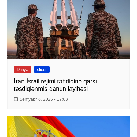
Dünya
slider
İran İsrail rejimi təhdidinə qarşı
təsdiqlənmiş qanun layihəsi
Sentyabr 8, 2025 - 17:03