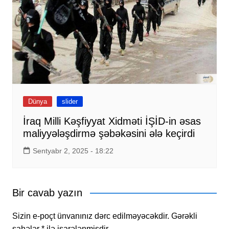
Dünya
slider
İraq Milli Kəşfiyyat Xidməti İŞİD-in əsas
maliyyələşdirmə şəbəkəsini ələ keçirdi
Sentyabr 2, 2025 - 18:22
Bir cavab yazın
Sizin e-poçt ünvanınız dərc edilməyəcəkdir.
Gərəkli
sahələr
*
ilə işarələnmişdir