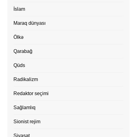
İslam
Maraq dünyası
Ölkə
Qarabağ
Qüds
Radikalizm
Redaktor seçimi
Sağlamlıq
Sionist rejim
Siyasət