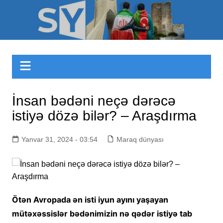
Skip
to
Sizinyol.org
content
İnsan bədəni neçə dərəcə
istiyə dözə bilər? – Araşdırma
Yanvar 31, 2024 - 03:54
Maraq dünyası
Ötən Avropada ən isti iyun ayını yaşayan
mütəxəssislər bədənimizin nə qədər istiyə tab