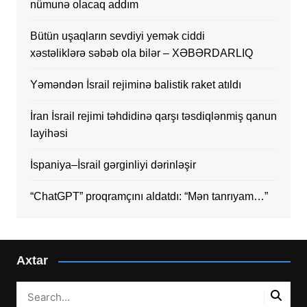
nümunə olacaq addım
Bütün uşaqların sevdiyi yemək ciddi
xəstəliklərə səbəb ola bilər – XƏBƏRDARLIQ
Yəməndən İsrail rejiminə balistik raket atıldı
İran İsrail rejimi təhdidinə qarşı təsdiqlənmiş qanun
layihəsi
İspaniya–İsrail gərginliyi dərinləşir
“ChatGPT” proqramçını aldatdı: “Mən tanrıyam…”
Axtar