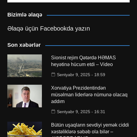
Bizimlə əlaqə
Əlaqə üçün Facebookda yazın
Son xəbərlər
Sionist rejim Qətərdə HƏMAS
heyətinə hücum etdi – Video
Sentyabr 9, 2025 - 18:59
Xorvatiya Prezidentindən
müsəlman liderlərə nümunə olacaq
addım
Sentyabr 9, 2025 - 16:31
Bütün uşaqların sevdiyi yemək ciddi
xəstəliklərə səbəb ola bilər –