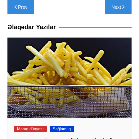
Yazı
Prev
Next
naviqasiyası
Əlaqədar Yazılar
Maraq dünyası
Sağlamlıq