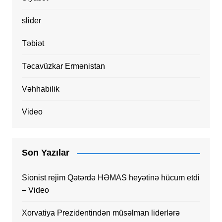
slider
Təbiət
Təcavüzkar Ermənistan
Vəhhabilik
Video
Son Yazılar
Sionist rejim Qətərdə HƏMAS heyətinə hücum etdi
– Video
Xorvatiya Prezidentindən müsəlman liderlərə