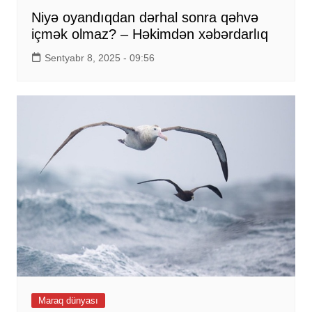
Niyə oyandıqdan dərhal sonra qəhvə
içmək olmaz? – Həkimdən xəbərdarlıq
Sentyabr 8, 2025 - 09:56
Maraq dünyası