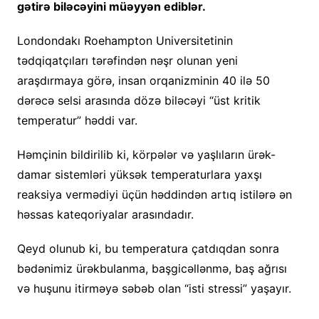
gətirə biləcəyini müəyyən ediblər.
Londondakı Roehampton Universitetinin
tədqiqatçıları tərəfindən nəşr olunan yeni
araşdırmaya görə, insan orqanizminin 40 ilə 50
dərəcə selsi arasında dözə biləcəyi “üst kritik
temperatur” həddi var.
Həmçinin bildirilib ki, körpələr və yaşlıların ürək-
damar sistemləri yüksək temperaturlara yaxşı
reaksiya vermədiyi üçün həddindən artıq istilərə ən
həssas kateqoriyalar arasındadır.
Qeyd olunub ki, bu temperatura çatdıqdan sonra
bədənimiz ürəkbulanma, başgicəllənmə, baş ağrısı
və huşunu itirməyə səbəb olan “isti stressi” yaşayır.