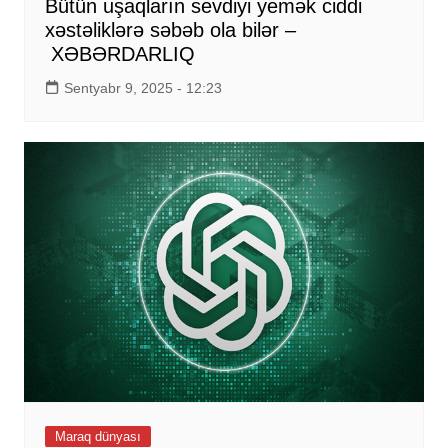
Bütün uşaqların sevdiyi yemək ciddi
xəstəliklərə səbəb ola bilər –
XƏBƏRDARLIQ
Sentyabr 9, 2025 - 12:23
Maraq dünyası