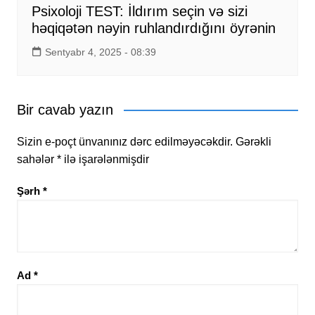
Psixoloji TEST: İldırım seçin və sizi
həqiqətən nəyin ruhlandırdığını öyrənin
Sentyabr 4, 2025 - 08:39
Bir cavab yazın
Sizin e-poçt ünvanınız dərc edilməyəcəkdir.
Gərəkli
sahələr
*
ilə işarələnmişdir
Şərh
*
Ad
*