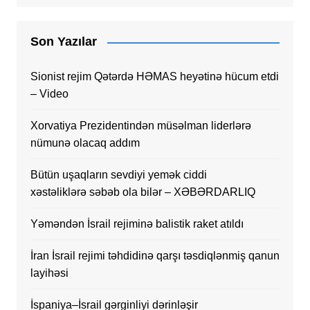
Son Yazılar
Sionist rejim Qətərdə HƏMAS heyətinə hücum etdi
– Video
Xorvatiya Prezidentindən müsəlman liderlərə
nümunə olacaq addım
Bütün uşaqların sevdiyi yemək ciddi
xəstəliklərə səbəb ola bilər – XƏBƏRDARLIQ
Yəməndən İsrail rejiminə balistik raket atıldı
İran İsrail rejimi təhdidinə qarşı təsdiqlənmiş qanun
layihəsi
İspaniya–İsrail gərginliyi dərinləşir