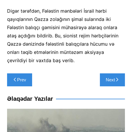
Digər tərəfdən, Fələstin mənbələri İsrail hərbi
qayıqlarının Qəzza zolağının şimal sularında iki
Fələstin balıqçı gəmisini mühasirəyə alaraq onlara
atəş açdığını bildirib. Bu, sionist rejim hərbçilərinin
Qəzzə dənizində fələstinli balıqçılara hücumu və
onları təqib etmələrinin müntəzəm aksiyaya
çevrildiyi bir vaxtda baş verib.
Yazı
Prev
Next
naviqasiyası
Əlaqədar Yazılar