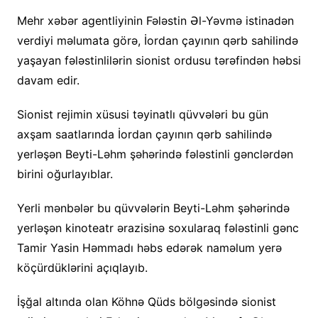
Mehr xəbər agentliyinin Fələstin Əl-Yəvmə istinadən
verdiyi məlumata görə, İordan çayının qərb sahilində
yaşayan fələstinlilərin sionist ordusu tərəfindən həbsi
davam edir.
Sionist rejimin xüsusi təyinatlı qüvvələri bu gün
axşam saatlarında İordan çayının qərb sahilində
yerləşən Beyti-Ləhm şəhərində fələstinli gənclərdən
birini oğurlayıblar.
Yerli mənbələr bu qüvvələrin Beyti-Ləhm şəhərində
yerləşən kinoteatr ərazisinə soxularaq fələstinli gənc
Tamir Yasin Həmmadı həbs edərək naməlum yerə
köçürdüklərini açıqlayıb.
İşğal altında olan Köhnə Qüds bölgəsində sionist