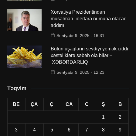
Xorvatiya Prezidentindən
müsəlman liderlərə nümunə olacaq
addım
Sentyabr 9, 2025 - 16:31
Bütün uşaqların sevdiyi yemək ciddi
xəstəliklərə səbəb ola bilər –
XƏBƏRDARLIQ
Sentyabr 9, 2025 - 12:23
Təqvim
BE
ÇA
Ç
CA
C
Ş
B
1
2
3
4
5
6
7
8
9