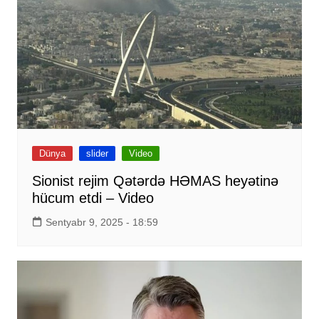
Dünya
slider
Video
Sionist rejim Qətərdə HƏMAS heyətinə
hücum etdi – Video
Sentyabr 9, 2025 - 18:59