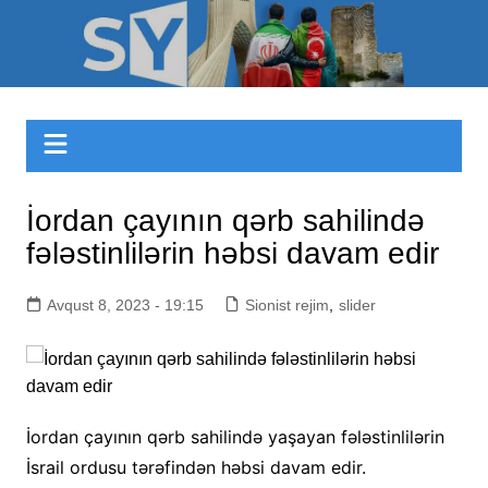
Skip
to
Sizinyol.org
content
İordan çayının qərb sahilində
fələstinlilərin həbsi davam edir
Avqust 8, 2023 - 19:15
Sionist rejim
,
slider
İordan çayının qərb sahilində yaşayan fələstinlilərin
İsrail ordusu tərəfindən həbsi davam edir.