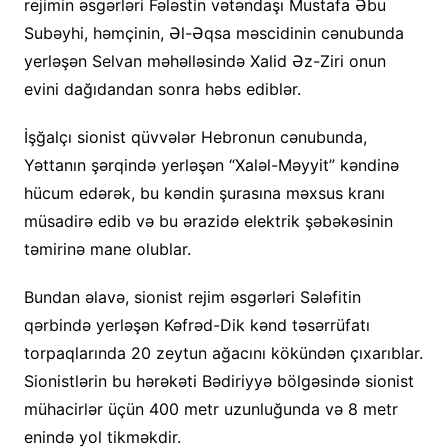
rejimin əsgərləri Fələstin vətəndaşı Mustafa Əbu
Subəyhi, həmçinin, Əl-Əqsa məscidinin cənubunda
yerləşən Selvan məhəlləsində Xalid Əz-Ziri onun
evini dağıdandan sonra həbs ediblər.
İşğalçı sionist qüvvələr Hebronun cənubunda,
Yəttanın şərqində yerləşən “Xaləl-Məyyit” kəndinə
hücum edərək, bu kəndin şurasına məxsus kranı
müsadirə edib və bu ərazidə elektrik şəbəkəsinin
təmirinə mane olublar.
Bundan əlavə, sionist rejim əsgərləri Sələfitin
qərbində yerləşən Kəfrəd-Dik kənd təsərrüfatı
torpaqlarında 20 zeytun ağacını kökündən çıxarıblar.
Sionistlərin bu hərəkəti Bədiriyyə bölgəsində sionist
mühacirlər üçün 400 metr uzunluğunda və 8 metr
enində yol tikməkdir.