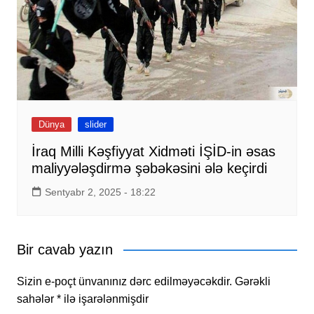
Dünya
slider
İraq Milli Kəşfiyyat Xidməti İŞİD-in əsas
maliyyələşdirmə şəbəkəsini ələ keçirdi
Sentyabr 2, 2025 - 18:22
Bir cavab yazın
Sizin e-poçt ünvanınız dərc edilməyəcəkdir.
Gərəkli
sahələr
*
ilə işarələnmişdir