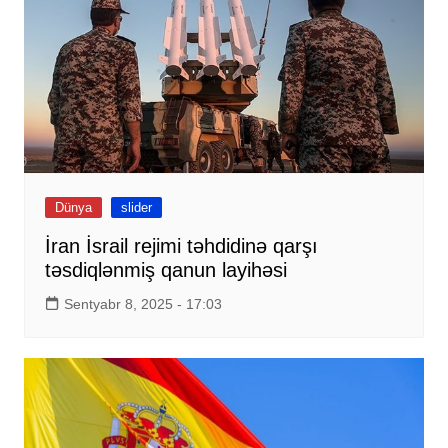
Dünya
slider
İran İsrail rejimi təhdidinə qarşı
təsdiqlənmiş qanun layihəsi
Sentyabr 8, 2025 - 17:03