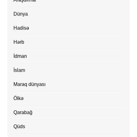
Dünya
Hadisə
Hərb
İdman
İslam
Maraq dünyası
Ölkə
Qarabağ
Qüds