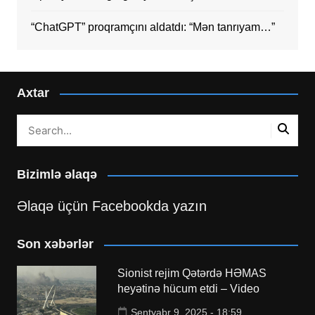
“ChatGPT” proqramçını aldatdı: “Mən tanrıyam…”
Axtar
Bizimlə əlaqə
Əlaqə üçün Facebookda yazın
Son xəbərlər
Sionist rejim Qətərdə HƏMAS
heyətinə hücum etdi – Video
Sentyabr 9, 2025 - 18:59