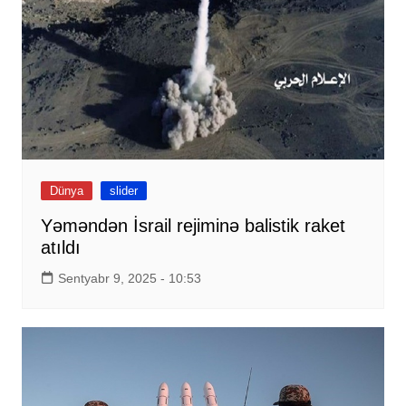
Dünya
slider
Yəməndən İsrail rejiminə balistik raket
atıldı
Sentyabr 9, 2025 - 10:53