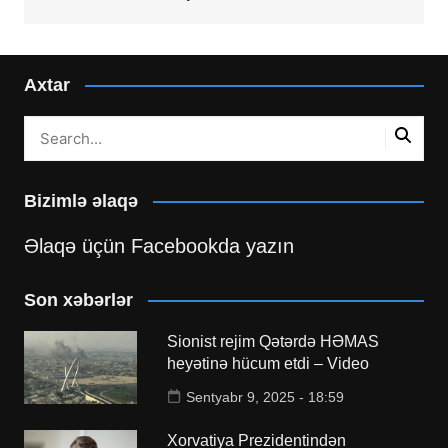
Axtar
Bizimlə əlaqə
Əlaqə üçün Facebookda yazın
Son xəbərlər
Sionist rejim Qətərdə HƏMAS
heyətinə hücum etdi – Video
Sentyabr 9, 2025 - 18:59
Xorvatiya Prezidentindən