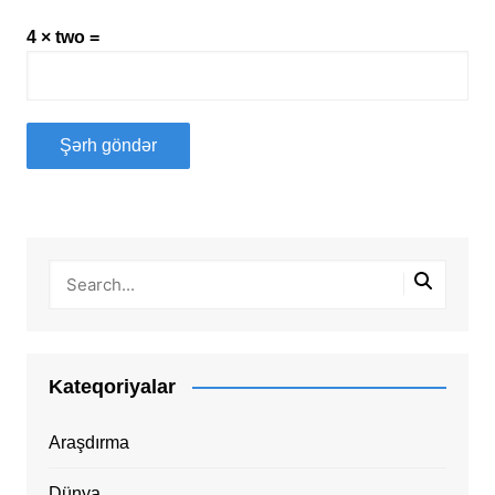
4 × two =
Kateqoriyalar
Araşdırma
Dünya