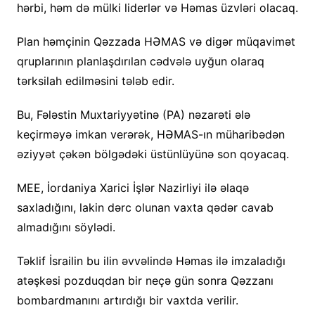
hərbi, həm də mülki liderlər və Həmas üzvləri olacaq.
Plan həmçinin Qəzzada HƏMAS və digər müqavimət
qruplarının planlaşdırılan cədvələ uyğun olaraq
tərksilah edilməsini tələb edir.
Bu, Fələstin Muxtariyyətinə (PA) nəzarəti ələ
keçirməyə imkan verərək, HƏMAS-ın müharibədən
əziyyət çəkən bölgədəki üstünlüyünə son qoyacaq.
MEE, İordaniya Xarici İşlər Nazirliyi ilə əlaqə
saxladığını, lakin dərc olunan vaxta qədər cavab
almadığını söylədi.
Təklif İsrailin bu ilin əvvəlində Həmas ilə imzaladığı
atəşkəsi pozduqdan bir neçə gün sonra Qəzzanı
bombardmanını artırdığı bir vaxtda verilir.