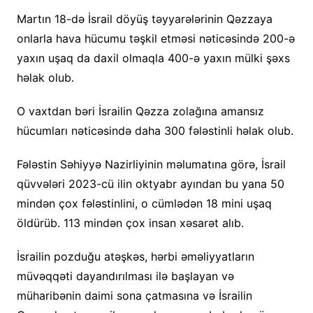
Martın 18-də İsrail döyüş təyyarələrinin Qəzzaya
onlarla hava hücumu təşkil etməsi nəticəsində 200-ə
yaxın uşaq da daxil olmaqla 400-ə yaxın mülki şəxs
həlak olub.
O vaxtdan bəri İsrailin Qəzza zolağına amansız
hücumları nəticəsində daha 300 fələstinli həlak olub.
Fələstin Səhiyyə Nazirliyinin məlumatına görə, İsrail
qüvvələri 2023-cü ilin oktyabr ayından bu yana 50
mindən çox fələstinlini, o cümlədən 18 mini uşaq
öldürüb. 113 mindən çox insan xəsarət alıb.
İsrailin pozduğu atəşkəs, hərbi əməliyyatların
müvəqqəti dayandırılması ilə başlayan və
müharibənin daimi sona çatmasına və İsrailin