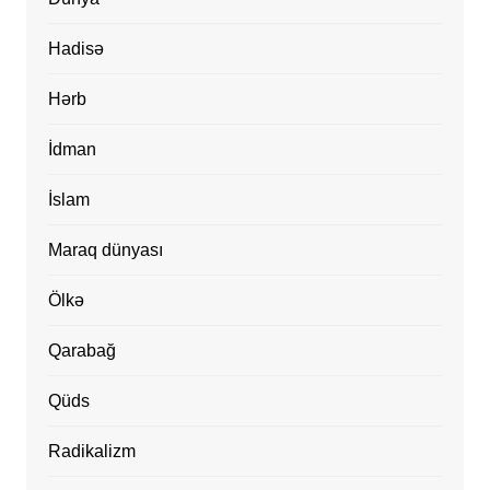
Hadisə
Hərb
İdman
İslam
Maraq dünyası
Ölkə
Qarabağ
Qüds
Radikalizm