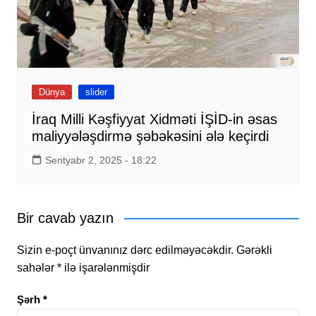
Dünya
slider
İraq Milli Kəşfiyyat Xidməti İŞİD-in əsas
maliyyələşdirmə şəbəkəsini ələ keçirdi
Sentyabr 2, 2025 - 18:22
Bir cavab yazın
Sizin e-poçt ünvanınız dərc edilməyəcəkdir.
Gərəkli
sahələr
*
ilə işarələnmişdir
Şərh
*