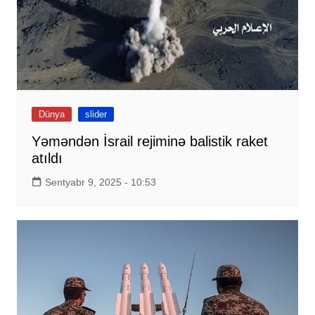
Dünya
slider
Yəməndən İsrail rejiminə balistik raket
atıldı
Sentyabr 9, 2025 - 10:53