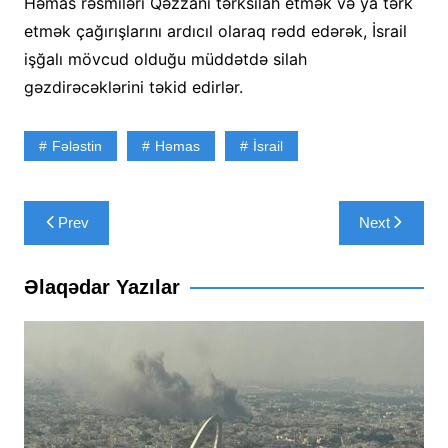
Həmas rəsmiləri Qəzzanı tərksilah etmək və ya tərk
etmək çağırışlarını ardıcıl olaraq rədd edərək, İsrail
işğalı mövcud olduğu müddətdə silah
gəzdirəcəklərini təkid edirlər.
Fələstin
Həmas
İsrail
Yazı
Prev
Next
naviqasiyası
Əlaqədar Yazılar