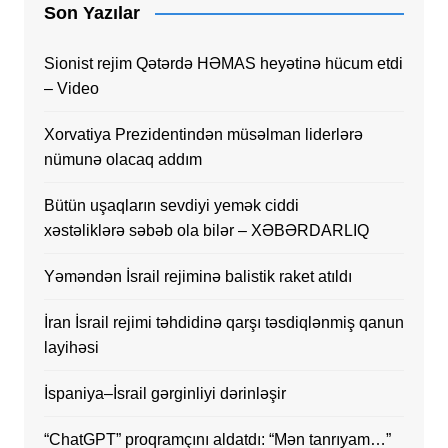
Son Yazılar
Sionist rejim Qətərdə HƏMAS heyətinə hücum etdi
– Video
Xorvatiya Prezidentindən müsəlman liderlərə
nümunə olacaq addım
Bütün uşaqların sevdiyi yemək ciddi
xəstəliklərə səbəb ola bilər – XƏBƏRDARLIQ
Yəməndən İsrail rejiminə balistik raket atıldı
İran İsrail rejimi təhdidinə qarşı təsdiqlənmiş qanun
layihəsi
İspaniya–İsrail gərginliyi dərinləşir
“ChatGPT” proqramçını aldatdı: “Mən tanrıyam…”