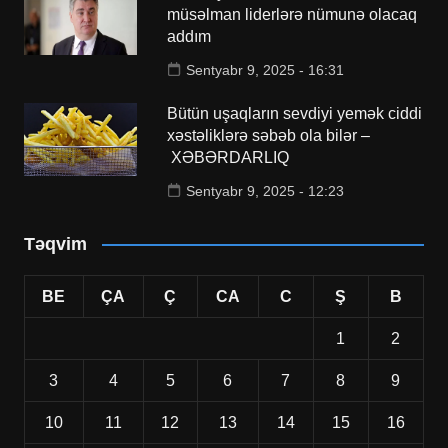
müsəlman liderlərə nümunə olacaq
addım
Sentyabr 9, 2025 - 16:31
Bütün uşaqların sevdiyi yemək ciddi
xəstəliklərə səbəb ola bilər –
XƏBƏRDARLIQ
Sentyabr 9, 2025 - 12:23
Təqvim
BE
ÇA
Ç
CA
C
Ş
B
1
2
3
4
5
6
7
8
9
10
11
12
13
14
15
16