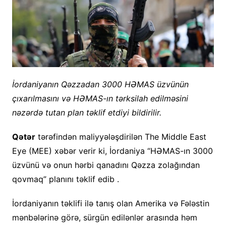
İordaniyanın Qəzzadan 3000 HƏMAS üzvünün
çıxarılmasını və HƏMAS-ın tərksilah edilməsini
nəzərdə tutan plan təklif etdiyi bildirilir.
Qətər
tərəfindən maliyyələşdirilən The Middle East
Eye (MEE) xəbər verir ki, İordaniya “HƏMAS-ın 3000
üzvünü və onun hərbi qanadını Qəzza zolağından
qovmaq” planını təklif edib .
İordaniyanın təklifi ilə tanış olan Amerika və Fələstin
mənbələrinə görə, sürgün edilənlər arasında həm