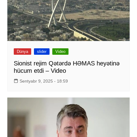
Dünya
slider
Video
Sionist rejim Qətərdə HƏMAS heyətinə
hücum etdi – Video
Sentyabr 9, 2025 - 18:59