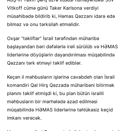
Vitkoff cümə günü Taker Karlsona verdiyi
müsahibədə bildirib ki, Həmas Qəzzanı idarə edə
bilməz və onu tərksilah etməlidir.
Oxşar “təkliflər” İsrail tərəfindən müharibə
başlayandan bəri dəfələrlə irəli sürülüb və HƏMAS
liderlərinə döyüşlərin dayandırılması müqabilində
Qəzzanı tərk etməyi təklif ediblər.
Keçən il məhbusların işlərinə cavabdeh olan İsrail
komandiri Qal Hirş Qəzzada müharibəni bitirmək
planını təklif etmişdi ki, bu plan bütün israilli
məhbusların bir mərhələdə azad edilməsi
müqabilində HƏMAS liderlərinə təhlükəsiz keçid
imkanı verəcək.