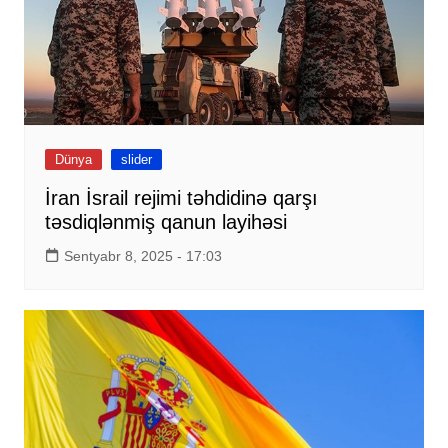
Dünya
slider
İran İsrail rejimi təhdidinə qarşı
təsdiqlənmiş qanun layihəsi
Sentyabr 8, 2025 - 17:03