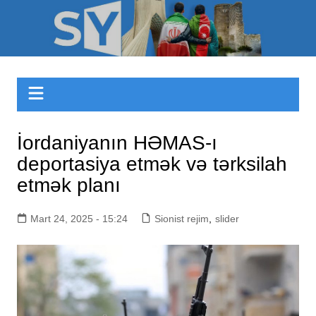
Skip
to
Sizinyol.org
content
İordaniyanın HƏMAS-ı
deportasiya etmək və tərksilah
etmək planı
Mart 24, 2025 - 15:24
Sionist rejim
,
slider