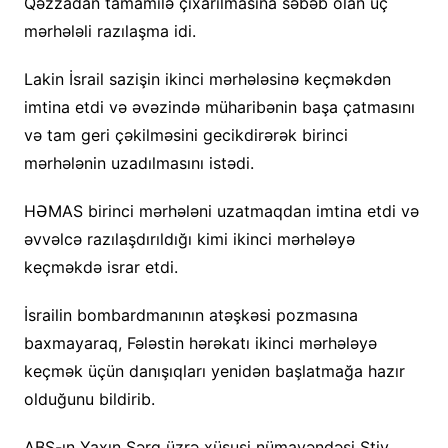
Qəzzadan tamamilə çıxarılmasına səbəb olan üç
mərhələli razılaşma idi.
Lakin İsrail sazişin ikinci mərhələsinə keçməkdən
imtina etdi və əvəzində müharibənin başa çatmasını
və tam geri çəkilməsini gecikdirərək birinci
mərhələnin uzadılmasını istədi.
HƏMAS birinci mərhələni uzatmaqdan imtina etdi və
əvvəlcə razılaşdırıldığı kimi ikinci mərhələyə
keçməkdə israr etdi.
İsrailin bombardmanının atəşkəsi pozmasına
baxmayaraq, Fələstin hərəkatı ikinci mərhələyə
keçmək üçün danışıqları yenidən başlatmağa hazır
olduğunu bildirib.
ABŞ-ın Yaxın Şərq üzrə xüsusi nümayəndəsi Stiv