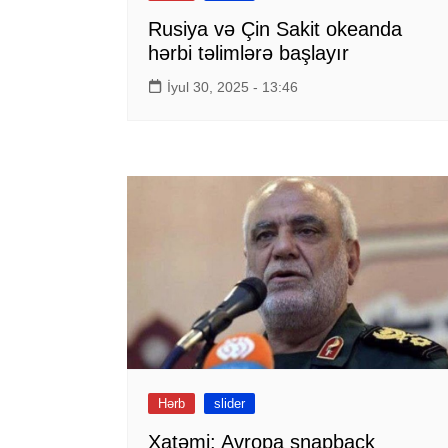
Rusiya və Çin Sakit okeanda
hərbi təlimlərə başlayır
İyul 30, 2025 - 13:46
Hərb
slider
Xatəmi: Avropa snapback