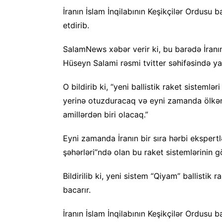
İranın İslam İnqilabının Keşikçilər Ordusu ba
etdirib.
SalamNews xəbər verir ki, bu barədə İranı
Hüseyn Salami rəsmi tvitter səhifəsində ya
O bildirib ki, “yeni ballistik raket sistemlər
yerinə otuzduracaq və eyni zamanda ölkəni
amillərdən biri olacaq.”
Eyni zamanda İranın bir sıra hərbi ekspertlə
şəhərləri”ndə olan bu raket sistemlərinin gö
Bildirilib ki, yeni sistem “Qiyam” ballistik 
bacarır.
İranın İslam İnqilabının Keşikçilər Ordusu ba