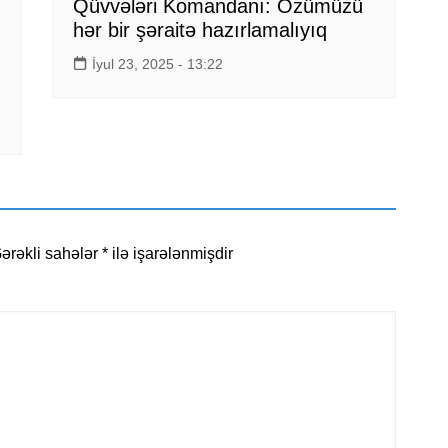
Qüvvələri Komandanı: Özümüzü
hər bir şəraitə hazırlamalıyıq
İyul 23, 2025 - 13:22
ərəkli sahələr
*
ilə işarələnmişdir