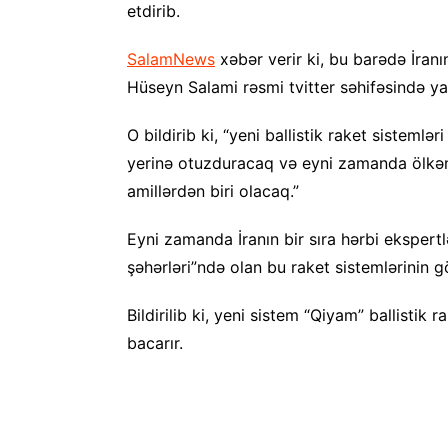
etdirib.
SalamNews
xəbər verir ki, bu barədə İran
Hüseyn Salami rəsmi tvitter səhifəsində ya
O bildirib ki, “yeni ballistik raket sistemlər
yerinə otuzduracaq və eyni zamanda ölkəni
amillərdən biri olacaq.”
Eyni zamanda İranın bir sıra hərbi ekspertlə
şəhərləri”ndə olan bu raket sistemlərinin gö
Bildirilib ki, yeni sistem “Qiyam” ballistik 
bacarır.