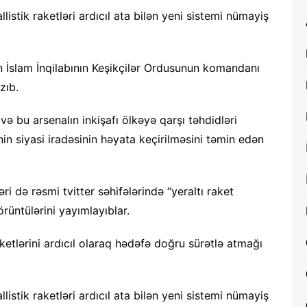
llistik raketləri ardıcıl ata bilən yeni sistemi nümayiş
n İslam İnqilabının Keşikçilər Ordusunun komandanı
zıb.
i və bu arsenalın inkişafı ölkəyə qarşı təhdidləri
n siyasi iradəsinin həyata keçirilməsini təmin edən
ri də rəsmi tvitter səhifələrində “yeraltı raket
rüntülərini yayımlayıblar.
raketlərini ardıcıl olaraq hədəfə doğru sürətlə atmağı
llistik raketləri ardıcıl ata bilən yeni sistemi nümayiş