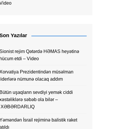
Video
Son Yazılar
Sionist rejim Qətərdə HƏMAS heyətinə
hücum etdi – Video
Xorvatiya Prezidentindən müsəlman
liderlərə nümunə olacaq addım
Bütün uşaqların sevdiyi yemək ciddi
xəstəliklərə səbəb ola bilər –
XƏBƏRDARLIQ
Yəməndən İsrail rejiminə balistik raket
atıldı