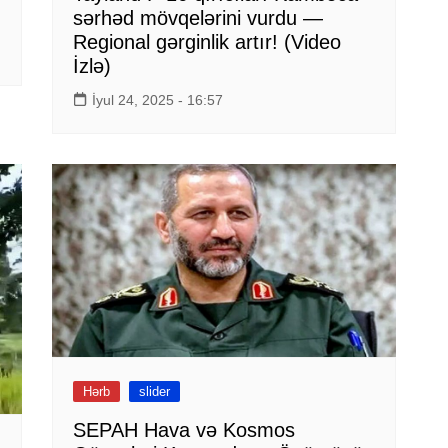
sərhəd mövqelərini vurdu —
Regional gərginlik artır! (Video
İzlə)
İyul 24, 2025 - 16:57
Hərb
slider
SEPAH Hava və Kosmos