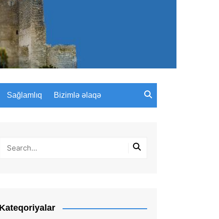
Sağlamlıq
Bizimlə əlaqə
Kateqoriyalar