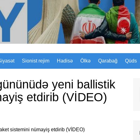
Sizinyol.org
Siyasət
Sionist rejim
Hadisə
Ölkə
Qarabağ
Qüds
gününüdə yeni ballistik
mayiş etdirib (VİDEO)