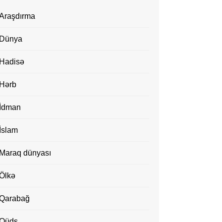
Araşdırma
Dünya
Hadisə
Hərb
İdman
İslam
Maraq dünyası
Ölkə
Qarabağ
Qüds