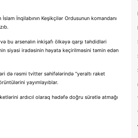
ın İslam İnqilabının Keşikçilər Ordusunun komandanı
zıb.
i və bu arsenalın inkişafı ölkəyə qarşı təhdidləri
n siyasi iradəsinin həyata keçirilməsini təmin edən
ri də rəsmi tvitter səhifələrində “yeraltı raket
rüntülərini yayımlayıblar.
raketlərini ardıcıl olaraq hədəfə doğru sürətlə atmağı