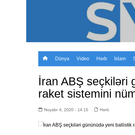
Skip
to
content
Dünya
Video
Hərb
İslam
İran ABŞ seçkiləri 
raket sistemini nü
Noyabr 4, 2020 - 14:15
Hərb