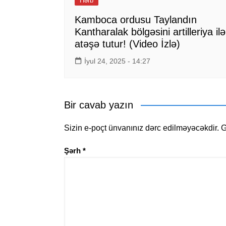
Hərb
Kamboca ordusu Taylandın
Kantharalak bölgəsini artilleriya ilə
atəşə tutur! (Video İzlə)
İyul 24, 2025 - 14:27
Bir cavab yazın
Sizin e-poçt ünvanınız dərc edilməyəcəkdir.
G
Şərh
*