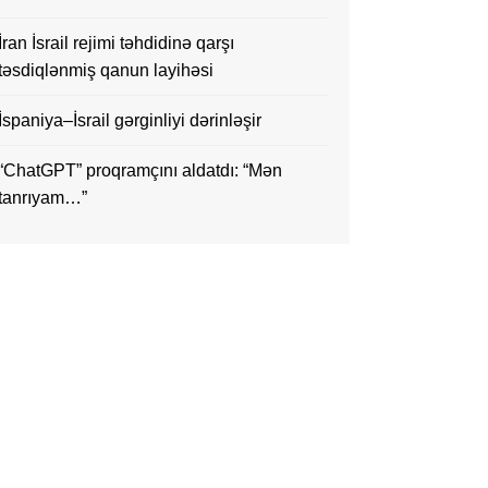
İran İsrail rejimi təhdidinə qarşı
təsdiqlənmiş qanun layihəsi
İspaniya–İsrail gərginliyi dərinləşir
“ChatGPT” proqramçını aldatdı: “Mən
tanrıyam…”