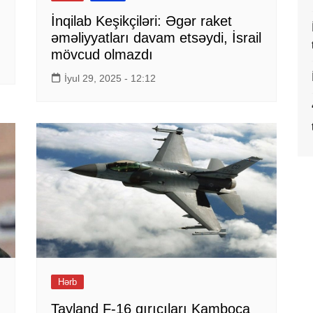
İnqilab Keşikçiləri: Əgər raket
əməliyyatları davam etsəydi, İsrail
mövcud olmazdı
İyul 29, 2025 - 12:12
Hərb
Tayland F-16 qırıcıları Kamboca