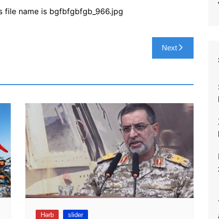
Next
Hərb
slider