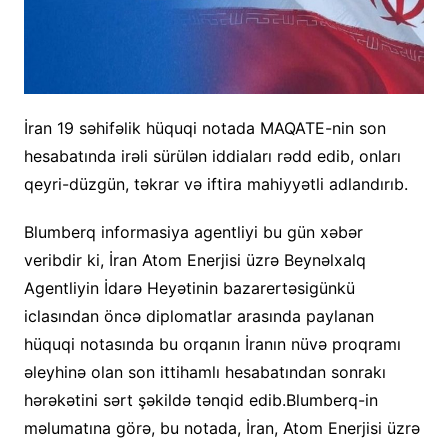
İran 19 səhifəlik hüquqi notada MAQATE-nin son
hesabatında irəli sürülən iddiaları rədd edib, onları
qeyri-düzgün, təkrar və iftira mahiyyətli adlandırıb.
Blumberq informasiya agentliyi bu gün xəbər
veribdir ki, İran Atom Enerjisi üzrə Beynəlxalq
Agentliyin İdarə Heyətinin bazarertəsigünkü
iclasından öncə diplomatlar arasında paylanan
hüquqi notasında bu orqanın İranın nüvə proqramı
əleyhinə olan son ittihamlı hesabatından sonrakı
hərəkətini sərt şəkildə tənqid edib.Blumberq-in
məlumatına görə, bu notada, İran, Atom Enerjisi üzrə