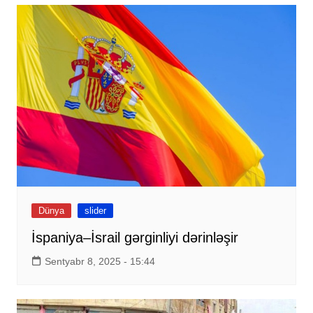
Dünya
slider
İspaniya–İsrail gərginliyi dərinləşir
Sentyabr 8, 2025 - 15:44