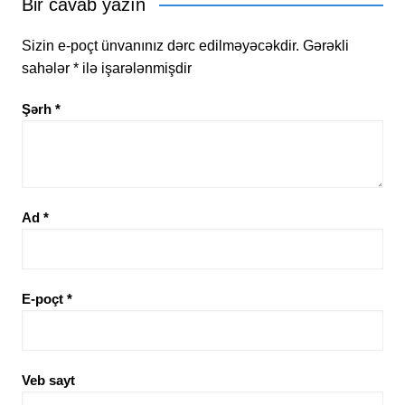
Bir cavab yazın
Sizin e-poçt ünvanınız dərc edilməyəcəkdir.
Gərəkli
sahələr
*
ilə işarələnmişdir
Şərh
*
Ad
*
E-poçt
*
Veb sayt