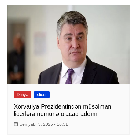
Dünya
slider
Xorvatiya Prezidentindən müsəlman
liderlərə nümunə olacaq addım
Sentyabr 9, 2025 - 16:31