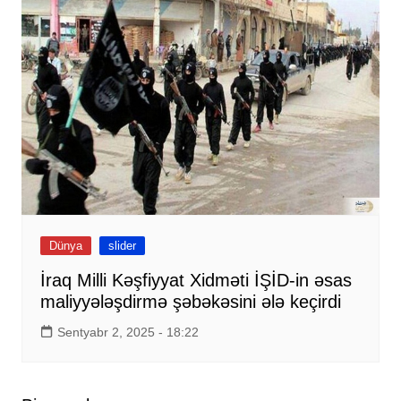
Dünya
slider
İraq Milli Kəşfiyyat Xidməti İŞİD-in əsas
maliyyələşdirmə şəbəkəsini ələ keçirdi
Sentyabr 2, 2025 - 18:22