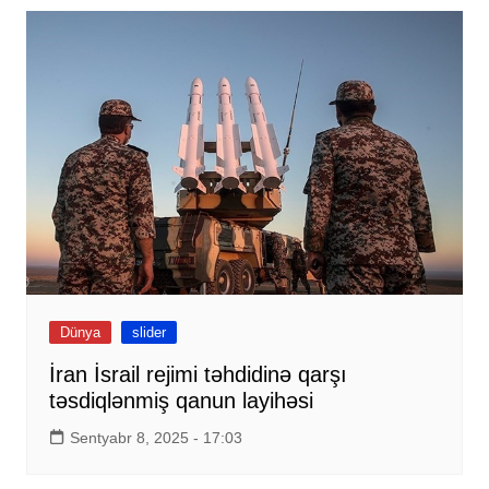
Dünya
slider
İran İsrail rejimi təhdidinə qarşı
təsdiqlənmiş qanun layihəsi
Sentyabr 8, 2025 - 17:03