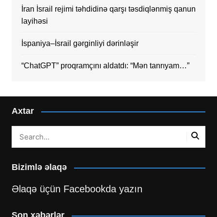
İran İsrail rejimi təhdidinə qarşı təsdiqlənmiş qanun
layihəsi
İspaniya–İsrail gərginliyi dərinləşir
“ChatGPT” proqramçını aldatdı: “Mən tanrıyam…”
Axtar
Bizimlə əlaqə
Əlaqə üçün Facebookda yazın
Son xəbərlər