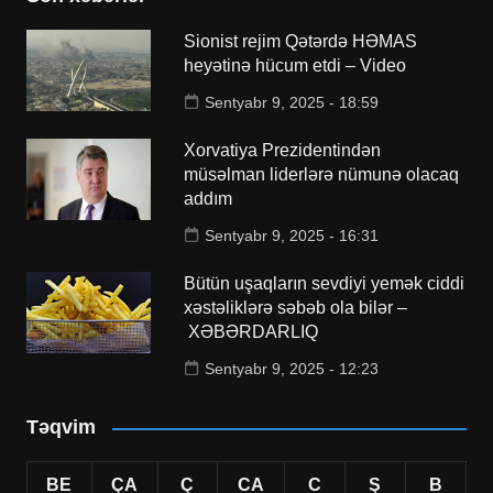
Sionist rejim Qətərdə HƏMAS
heyətinə hücum etdi – Video
Sentyabr 9, 2025 - 18:59
Xorvatiya Prezidentindən
müsəlman liderlərə nümunə olacaq
addım
Sentyabr 9, 2025 - 16:31
Bütün uşaqların sevdiyi yemək ciddi
xəstəliklərə səbəb ola bilər –
XƏBƏRDARLIQ
Sentyabr 9, 2025 - 12:23
Təqvim
BE
ÇA
Ç
CA
C
Ş
B