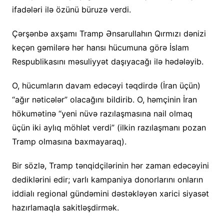
ifadələri ilə özünü büruzə verdi.
Çərşənbə axşamı Tramp Ənsarullahın Qırmızı dənizi
keçən gəmilərə hər hansı hücumuna görə İslam
Respublikasını məsuliyyət daşıyacağı ilə hədələyib.
O, hücumların davam edəcəyi təqdirdə (İran üçün)
“ağır nəticələr” olacağını bildirib. O, həmçinin İran
hökumətinə “yeni nüvə razılaşmasına nail olmaq
üçün iki aylıq möhlət verdi” (ilkin razılaşmanı pozan
Tramp olmasına baxmayaraq).
Bir sözlə, Tramp tənqidçilərinin hər zaman edəcəyini
dediklərini edir; varlı kampaniya donorlarını onların
iddialı regional gündəmini dəstəkləyən xarici siyasət
hazırlamaqla sakitləşdirmək.