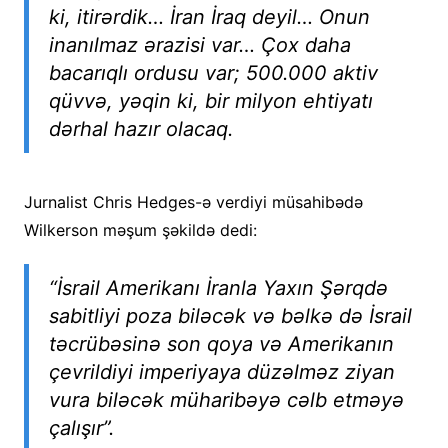
ki, itirərdik… İran İraq deyil… Onun
inanılmaz ərazisi var… Çox daha
bacarıqlı ordusu var; 500.000 aktiv
qüvvə, yəqin ki, bir milyon ehtiyatı
dərhal hazır olacaq.
Jurnalist Chris Hedges-ə verdiyi müsahibədə
Wilkerson məşum şəkildə dedi:
“İsrail Amerikanı İranla Yaxın Şərqdə
sabitliyi poza biləcək və bəlkə də İsrail
təcrübəsinə son qoya və Amerikanın
çevrildiyi imperiyaya düzəlməz ziyan
vura biləcək müharibəyə cəlb etməyə
çalışır”.