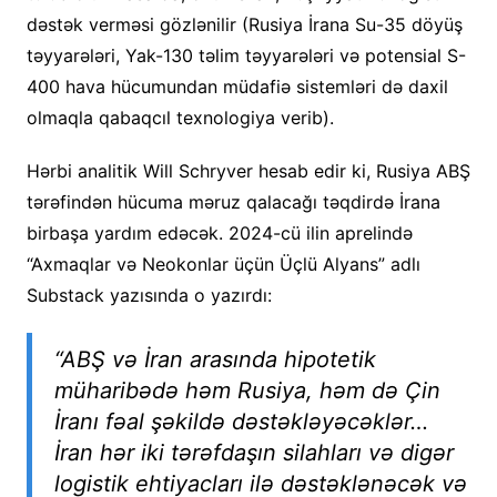
dəstək verməsi gözlənilir (Rusiya İrana Su-35 döyüş
təyyarələri, Yak-130 təlim təyyarələri və potensial S-
400 hava hücumundan müdafiə sistemləri də daxil
olmaqla qabaqcıl texnologiya verib).
Hərbi analitik Will Schryver hesab edir ki, Rusiya ABŞ
tərəfindən hücuma məruz qalacağı təqdirdə İrana
birbaşa yardım edəcək. 2024-cü ilin aprelində
“Axmaqlar və Neokonlar üçün Üçlü Alyans” adlı
Substack yazısında o yazırdı:
“ABŞ və İran arasında hipotetik
müharibədə həm Rusiya, həm də Çin
İranı fəal şəkildə dəstəkləyəcəklər…
İran hər iki tərəfdaşın silahları və digər
logistik ehtiyacları ilə dəstəklənəcək və