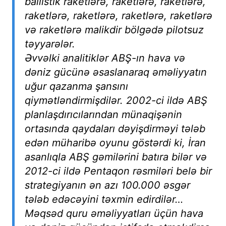
ballistik raketlərə, raketlərə, raketlərə,
raketlərə, raketlərə, raketlərə, raketlərə
və raketlərə malikdir bölgədə pilotsuz
təyyarələr.
Əvvəlki analitiklər ABŞ-ın hava və
dəniz gücünə əsaslanaraq əməliyyatın
uğur qazanma şansını
qiymətləndirmişdilər. 2002-ci ildə ABŞ
planlaşdırıcılarından münaqişənin
ortasında qaydaları dəyişdirməyi tələb
edən müharibə oyunu göstərdi ki, İran
asanlıqla ABŞ gəmilərini batıra bilər və
2012-ci ildə Pentaqon rəsmiləri belə bir
strategiyanın ən azı 100.000 əsgər
tələb edəcəyini təxmin edirdilər…
Məqsəd quru əməliyyatları üçün hava