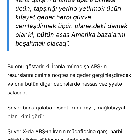
üçün, tapşırığı yerinə yetirmək üçün
kifayət qədər hərbi qüvvə
cəmləşdirmək üçün planetdəki demək
olar ki, bütün əsas Amerika bazalarını
boşaltmalı olacaq”.
Bu onu göstərir ki, İranla münaqişə ABŞ-ın
resurslarını qırılma nöqtəsinə qədər gərginləşdirəcək
və onu bütün digər cəbhələrdə həssas vəziyyətə
salacaq.
Şriver bunu qələbə resepti kimi deyil, məğlubiyyət
planı kimi görür.
Şriver X-də ABŞ-ın İranın müdafiəsinə qarşı hərbi