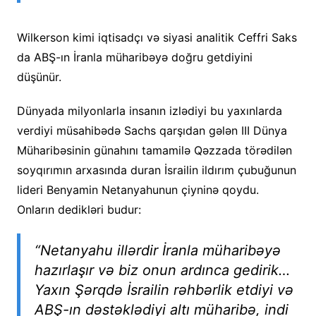
Wilkerson kimi iqtisadçı və siyasi analitik Ceffri Saks
da ABŞ-ın İranla müharibəyə doğru getdiyini
düşünür.
Dünyada milyonlarla insanın izlədiyi bu yaxınlarda
verdiyi müsahibədə Sachs qarşıdan gələn III Dünya
Müharibəsinin günahını tamamilə Qəzzada törədilən
soyqırımın arxasında duran İsrailin ildırım çubuğunun
lideri Benyamin Netanyahunun çiyninə qoydu.
Onların dedikləri budur:
“Netanyahu illərdir İranla müharibəyə
hazırlaşır və biz onun ardınca gedirik…
Yaxın Şərqdə İsrailin rəhbərlik etdiyi və
ABŞ-ın dəstəklədiyi altı müharibə, indi