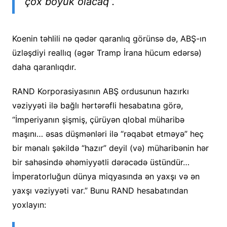
çox böyük olacaq”.
Koenin təhlili nə qədər qaranlıq görünsə də, ABŞ-ın
üzləşdiyi reallıq (əgər Tramp İrana hücum edərsə)
daha qaranlıqdır.
RAND Korporasiyasının ABŞ ordusunun hazırkı
vəziyyəti ilə bağlı hərtərəfli hesabatına görə,
“İmperiyanın şişmiş, çürüyən qlobal müharibə
maşını… əsas düşmənləri ilə “rəqabət etməyə” heç
bir mənalı şəkildə “hazır” deyil (və) müharibənin hər
bir sahəsində əhəmiyyətli dərəcədə üstündür…
İmperatorluğun dünya miqyasında ən yaxşı və ən
yaxşı vəziyyəti var.” Bunu RAND hesabatından
yoxlayın: