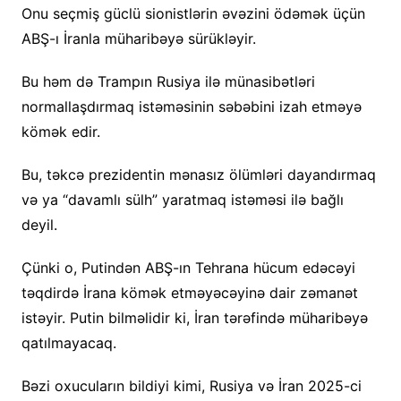
Onu seçmiş güclü sionistlərin əvəzini ödəmək üçün
ABŞ-ı İranla müharibəyə sürükləyir.
Bu həm də Trampın Rusiya ilə münasibətləri
normallaşdırmaq istəməsinin səbəbini izah etməyə
kömək edir.
Bu, təkcə prezidentin mənasız ölümləri dayandırmaq
və ya “davamlı sülh” yaratmaq istəməsi ilə bağlı
deyil.
Çünki o, Putindən ABŞ-ın Tehrana hücum edəcəyi
təqdirdə İrana kömək etməyəcəyinə dair zəmanət
istəyir. Putin bilməlidir ki, İran tərəfində müharibəyə
qatılmayacaq.
Bəzi oxucuların bildiyi kimi, Rusiya və İran 2025-ci