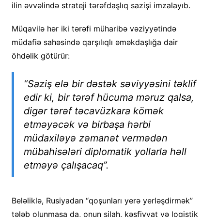
ilin əvvəlində strateji tərəfdaşlıq sazişi imzalayıb.
Müqavilə hər iki tərəfi müharibə vəziyyətində
müdafiə sahəsində qarşılıqlı əməkdaşlığa dair
öhdəlik götürür:
“Saziş elə bir dəstək səviyyəsini təklif
edir ki, bir tərəf hücuma məruz qalsa,
digər tərəf təcavüzkara kömək
etməyəcək və birbaşa hərbi
müdaxiləyə zəmanət vermədən
mübahisələri diplomatik yollarla həll
etməyə çalışacaq”.
Beləliklə, Rusiyadan “qoşunları yerə yerləşdirmək”
tələb olunmasa da, onun silah, kəşfiyyat və logistik