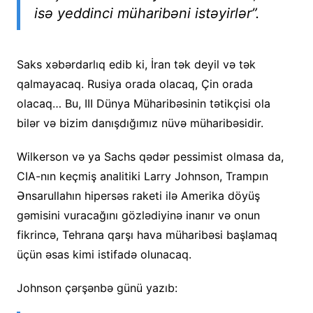
isə yeddinci müharibəni istəyirlər”.
Saks xəbərdarlıq edib ki, İran tək deyil və tək
qalmayacaq. Rusiya orada olacaq, Çin orada
olacaq… Bu, III Dünya Müharibəsinin tətikçisi ola
bilər və bizim danışdığımız nüvə müharibəsidir.
Wilkerson və ya Sachs qədər pessimist olmasa da,
CIA-nın keçmiş analitiki Larry Johnson, Trampın
Ənsarullahın hipersəs raketi ilə Amerika döyüş
gəmisini vuracağını gözlədiyinə inanır və onun
fikrincə, Tehrana qarşı hava müharibəsi başlamaq
üçün əsas kimi istifadə olunacaq.
Johnson çərşənbə günü yazıb: