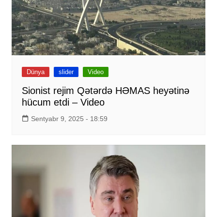
Dünya
slider
Video
Sionist rejim Qətərdə HƏMAS heyətinə
hücum etdi – Video
Sentyabr 9, 2025 - 18:59