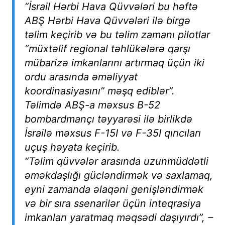
“İsrail Hərbi Hava Qüvvələri bu həftə
ABŞ Hərbi Hava Qüvvələri ilə birgə
təlim keçirib və bu təlim zamanı pilotlar
“müxtəlif regional təhlükələrə qarşı
mübarizə imkanlarını artırmaq üçün iki
ordu arasında əməliyyat
koordinasiyasını” məşq ediblər”.
Təlimdə ABŞ-a məxsus B-52
bombardmançı təyyarəsi ilə birlikdə
İsrailə məxsus F-15I və F-35I qırıcıları
uçuş həyata keçirib.
“Təlim qüvvələr arasında uzunmüddətli
əməkdaşlığı gücləndirmək və saxlamaq,
eyni zamanda əlaqəni genişləndirmək
və bir sıra ssenarilər üçün inteqrasiya
imkanları yaratmaq məqsədi daşıyırdı”, –