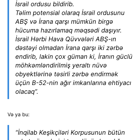
İsrail ordusu bildirib.
Təlim potensial olaraq İsrail ordusunu
ABŞ və İrana qarşı mümkün birgə
hücuma hazırlamaq məqsədi daşıyır.
İsrail Hərbi Hava Qüvvələri ABŞ-ın
dəstəyi olmadan İrana qarşı iki zərbə
endirib, lakin çox güman ki, İranın güclü
möhkəmləndirilmiş yeraltı nüvə
obyektlərinə təsirli zərbə endirmək
üçün B-52-nin ağır imkanlarına ehtiyacı
olacaq”.
Və ya bu:
“İnqilab Keşikçiləri Korpusunun bütün