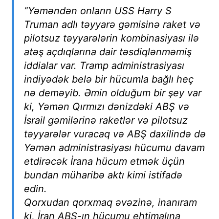
“Yəməndən onların USS Harry S
Truman adlı təyyarə gəmisinə raket və
pilotsuz təyyarələrin kombinasiyası ilə
atəş açdıqlarına dair təsdiqlənməmiş
iddialar var. Tramp administrasiyası
indiyədək belə bir hücumla bağlı heç
nə deməyib. Əmin olduğum bir şey var
ki, Yəmən Qırmızı dənizdəki ABŞ və
İsrail gəmilərinə raketlər və pilotsuz
təyyarələr vuracaq və ABŞ daxilində də
Yəmən administrasiyası hücumu davam
etdirəcək İrana hücum etmək üçün
bundan müharibə aktı kimi istifadə
edin.
Qorxudan qorxmaq əvəzinə, inanıram
ki, İran ABŞ-ın hücumu ehtimalına