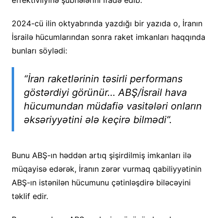
effektivliyinə şübhələrini ifadə edib.
2024-cü ilin oktyabrında yazdığı bir yazıda o, İranın
İsrailə hücumlarından sonra raket imkanları haqqında
bunları söylədi:
“İran raketlərinin təsirli performans
göstərdiyi görünür… ABŞ/İsrail hava
hücumundan müdafiə vasitələri onların
əksəriyyətini ələ keçirə bilmədi”.
Bunu ABŞ-ın həddən artıq şişirdilmiş imkanları ilə
müqayisə edərək, İranın zərər vurmaq qabiliyyətinin
ABŞ-ın istənilən hücumunu çətinləşdirə biləcəyini
təklif edir.