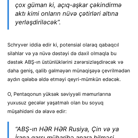
çox güman ki, açıq-aşkar çəkindirmə
aktı kimi onların nüvə çətirləri altına
yerləşdiriləcək”.
Schryver iddia edir ki, potensial olaraq qabaqcıl
silahlar və ya nüvə dəstəyi də daxil olmaqla bu
dəstək ABŞ-ın üstünlüklərini zərərsizləşdirəcək və
daha geniş, qalib gəlməyən münaqişəyə çevrilmədən
aydın qələbə əldə etməyi qeyri-mümkün edəcək.
O, Pentaqonun yüksək səviyyəli məmurlarına
yuxusuz gecələr yaşatmalı olan bu soyuq
müşahidəni də əlavə edir:
“ABŞ-ın HƏR HƏR Rusiya, Çin və ya
İrana qarşı müharibə apara bilməsi