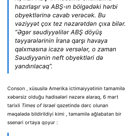
hazırlaşır və ABŞ-ın bölgədəki hərbi
obyektlərinə cavab verəcək. Bu
vəziyyət çox tez nəzarətdən çıxa bilər.
“Əgər səudiyyəlilər ABŞ döyüş
təyyarələrinin İrana qarşı havaya
qalxmasına icazə versələr, o zaman
Səudiyyənin neft obyektləri də
yandırılacaq”.
Conson , xüsusilə Amerika ictimaiyyətinin tamamilə
xəbərsiz olduğu hadisələri nəzərə alaraq, 6 mart
tarixli
Times of Israel
qəzetində dərc olunan
məqalədə bildirildiyi kimi , tamamilə ağlabatan bir
ssenari ortaya qoyur :