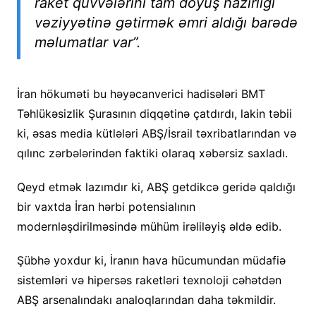
raket qüvvələrini tam döyüş hazırlığı
vəziyyətinə gətirmək əmri aldığı barədə
məlumatlar var”.
İran hökuməti bu həyəcanverici hadisələri BMT
Təhlükəsizlik Şurasının diqqətinə çatdırdı, lakin təbii
ki, əsas media kütlələri ABŞ/İsrail təxribatlarından və
qılınc zərbələrindən faktiki olaraq xəbərsiz saxladı.
Qeyd etmək lazımdır ki, ABŞ getdikcə geridə qaldığı
bir vaxtda İran hərbi potensialının
modernləşdirilməsində mühüm irəliləyiş əldə edib.
Şübhə yoxdur ki, İranın hava hücumundan müdafiə
sistemləri və hipersəs raketləri texnoloji cəhətdən
ABŞ arsenalındakı analoqlarından daha təkmildir.