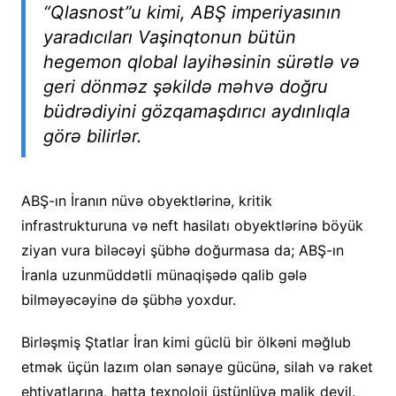
“Qlasnost”u kimi, ABŞ imperiyasının
yaradıcıları Vaşinqtonun bütün
hegemon qlobal layihəsinin sürətlə və
geri dönməz şəkildə məhvə doğru
büdrədiyini gözqamaşdırıcı aydınlıqla
görə bilirlər.
ABŞ-ın İranın nüvə obyektlərinə, kritik
infrastrukturuna və neft hasilatı obyektlərinə böyük
ziyan vura biləcəyi şübhə doğurmasa da; ABŞ-ın
İranla uzunmüddətli münaqişədə qalib gələ
bilməyəcəyinə də şübhə yoxdur.
Birləşmiş Ştatlar İran kimi güclü bir ölkəni məğlub
etmək üçün lazım olan sənaye gücünə, silah və raket
ehtiyatlarına, hətta texnoloji üstünlüyə malik deyil.