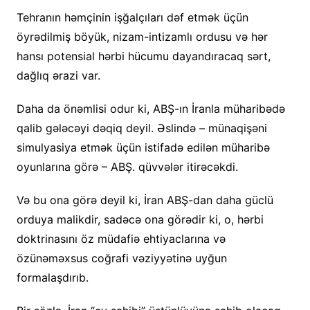
Tehranın həmçinin işğalçıları dəf etmək üçün
öyrədilmiş böyük, nizam-intizamlı ordusu və hər
hansı potensial hərbi hücumu dayandıracaq sərt,
dağlıq ərazi var.
Daha da önəmlisi odur ki, ABŞ-ın İranla müharibədə
qalib gələcəyi dəqiq deyil. Əslində – münaqişəni
simulyasiya etmək üçün istifadə edilən müharibə
oyunlarına görə – ABŞ. qüvvələr itirəcəkdi.
Və bu ona görə deyil ki, İran ABŞ-dan daha güclü
orduya malikdir, sadəcə ona görədir ki, o, hərbi
doktrinasını öz müdafiə ehtiyaclarına və
özünəməxsus coğrafi vəziyyətinə uyğun
formalaşdırıb.