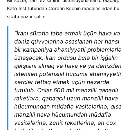
Bir sözlə, İran “ev sahibi” üstünlüyünə sahib olacaq.
Kato İnstitutundan Cordan Koenin məqaləsindən bu
sitata nəzər salın:
“İranı sürətlə tabe etmək üçün hava və
dəniz qüvvələrinə əsaslanan hər hansı
bir kampaniya əhəmiyyətli problemlərlə
üzləşəcək. İran ordusu belə bir işğalın
qarşısını almaq və hava və ya dənizdən
istənilən potensial hücuma əhəmiyyətli
xərclər tətbiq etmək üçün nəzərdə
tutulub. Onlar 600 mil mənzilli qanadlı
raketlərə, qabaqcıl uzun mənzilli hava
hücumundan müdafiə vasitələrinə, qısa
mənzilli hava hücumundan müdafiə
vasitələrinə, zenit raketlərinə, ən çox