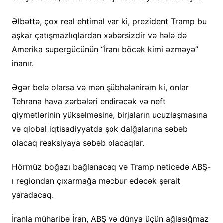
Əlbəttə, çox real ehtimal var ki, prezident Tramp bu
aşkar çatışmazlıqlardan xəbərsizdir və hələ də
Amerika supergücünün “İranı böcək kimi əzməyə”
inanır.
Əgər belə olarsa və mən şübhələnirəm ki, onlar
Tehrana hava zərbələri endirəcək və neft
qiymətlərinin yüksəlməsinə, birjaların ucuzlaşmasına
və qlobal iqtisadiyyatda şok dalğalarına səbəb
olacaq reaksiyaya səbəb olacaqlar.
Hörmüz boğazı bağlanacaq və Tramp nəticədə ABŞ-
ı regiondan çıxarmağa məcbur edəcək şərait
yaradacaq.
İranla müharibə İran, ABŞ və dünya üçün ağlasığmaz