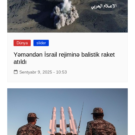
Dünya
slider
Yəməndən İsrail rejiminə balistik raket
atıldı
Sentyabr 9, 2025 - 10:53