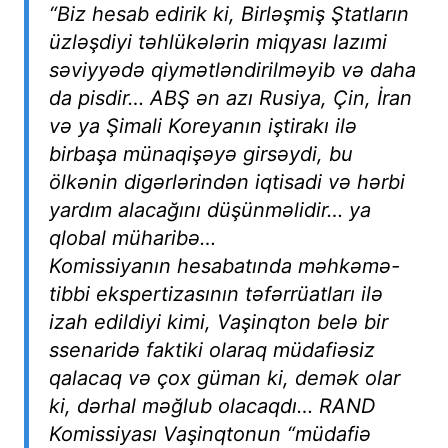
“Biz hesab edirik ki, Birləşmiş Ştatların
üzləşdiyi təhlükələrin miqyası lazımi
səviyyədə qiymətləndirilməyib və daha
da pisdir… ABŞ ən azı Rusiya, Çin, İran
və ya Şimali Koreyanın iştirakı ilə
birbaşa münaqişəyə girsəydi, bu
ölkənin digərlərindən iqtisadi və hərbi
yardım alacağını düşünməlidir… ya
qlobal müharibə…
Komissiyanın hesabatında məhkəmə-
tibbi ekspertizasının təfərrüatları ilə
izah edildiyi kimi, Vaşinqton belə bir
ssenaridə faktiki olaraq müdafiəsiz
qalacaq və çox güman ki, demək olar
ki, dərhal məğlub olacaqdı… RAND
Komissiyası Vaşinqtonun “müdafiə