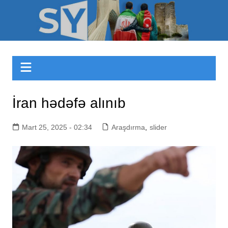
Skip
to
Sizinyol.org
content
İran hədəfə alınıb
Mart 25, 2025 - 02:34
Araşdırma
,
slider