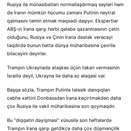
Rusiya ilə münasibətləri normallaşdırmaq səyləri həm
də İranın mümkün hücumu zamanı Putinin neytral
qalmasını təmin etmək məqsədi daşıyır. Ekspertlər
ABŞ-ın İrana qarşı hərbi qələbə qazanmasının çətin
olduğunu, Rusiya və Çinin İrana dəstək verəcəyi
təqdirdə bunun hətta dünya müharibəsinə çevrilə
biləcəyini deyirlər.
Trampın Ukraynada atəşkəs üçün təkan verməsinin
İsraillə deyil, Ukrayna ilə daha az əlaqəsi var.
Başqa sözlə, Trampın Putinlə tələsik danışıqları
cəbhə xəttini Donbassdan İrana keçirtməkdən daha
çox Rusiya ilə vəkil müharibəsinə son qoymaqdır.
Bu “diqqətin dəyişməsi” xüsusilə son həftələrdə
Trampın İrana qarşı getdikcə daha çox düşmənçilik