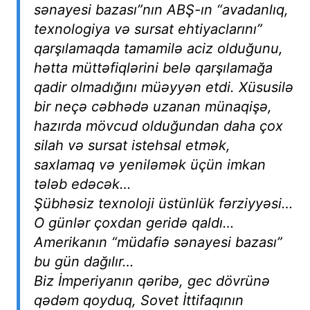
sənayesi bazası”nın ABŞ-ın “avadanlıq,
texnologiya və sursat ehtiyaclarını”
qarşılamaqda tamamilə aciz olduğunu,
hətta müttəfiqlərini belə qarşılamağa
qadir olmadığını müəyyən etdi. Xüsusilə
bir neçə cəbhədə uzanan münaqişə,
hazırda mövcud olduğundan daha çox
silah və sursat istehsal etmək,
saxlamaq və yeniləmək üçün imkan
tələb edəcək…
Şübhəsiz texnoloji üstünlük fərziyyəsi…
O günlər çoxdan geridə qaldı…
Amerikanın “müdafiə sənayesi bazası”
bu gün dağılır…
Biz İmperiyanın qəribə, gec dövrünə
qədəm qoyduq, Sovet İttifaqının