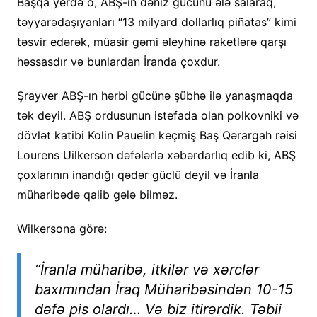
Başqa yerdə o, ABŞ-ın dəniz gücünü ələ salaraq,
təyyarədaşıyanları “13 milyard dollarlıq piñatas” kimi
təsvir edərək, müasir gəmi əleyhinə raketlərə qarşı
həssasdır və bunlardan İranda çoxdur.
Şrayver ABŞ-ın hərbi gücünə şübhə ilə yanaşmaqda
tək deyil. ABŞ ordusunun istefada olan polkovniki və
dövlət katibi Kolin Pauelin keçmiş Baş Qərargah rəisi
Lourens Uilkerson dəfələrlə xəbərdarlıq edib ki, ABŞ
çoxlarının inandığı qədər güclü deyil və İranla
müharibədə qalib gələ bilməz.
Wilkersona görə:
“İranla müharibə, itkilər və xərclər
baxımından İraq Müharibəsindən 10-15
dəfə pis olardı… Və biz itirərdik. Təbii