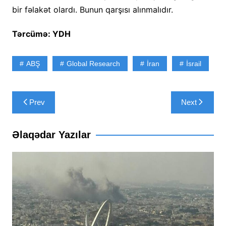
bir fəlakət olardı. Bunun qarşısı alınmalıdır.
Tərcümə: YDH
ABŞ
Global Research
İran
İsrail
Yazı
Prev
Next
naviqasiyası
Əlaqədar Yazılar