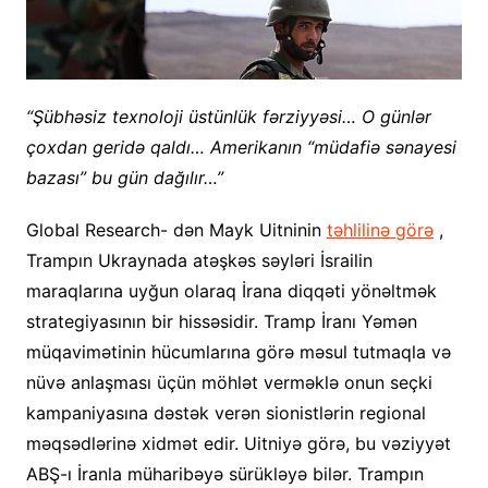
“Şübhəsiz texnoloji üstünlük fərziyyəsi… O günlər
çoxdan geridə qaldı… Amerikanın “müdafiə sənayesi
bazası” bu gün dağılır…”
Global Research- dən Mayk Uitninin
təhlilinə görə
,
Trampın Ukraynada atəşkəs səyləri İsrailin
maraqlarına uyğun olaraq İrana diqqəti yönəltmək
strategiyasının bir hissəsidir. Tramp İranı Yəmən
müqavimətinin hücumlarına görə məsul tutmaqla və
nüvə anlaşması üçün möhlət verməklə onun seçki
kampaniyasına dəstək verən sionistlərin regional
məqsədlərinə xidmət edir. Uitniyə görə, bu vəziyyət
ABŞ-ı İranla müharibəyə sürükləyə bilər. Trampın