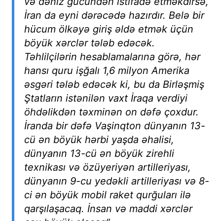
və dəniz gücündən istifadə etməkdirsə,
İran da eyni dərəcədə hazırdır. Belə bir
hücum ölkəyə giriş əldə etmək üçün
böyük xərclər tələb edəcək.
Təhlilçilərin hesablamalarına görə, hər
hansı quru işğalı 1,6 milyon Amerika
əsgəri tələb edəcək ki, bu da Birləşmiş
Ştatların istənilən vaxt İraqa verdiyi
öhdəlikdən təxminən on dəfə çoxdur.
İranda bir dəfə Vaşinqton dünyanın 13-
cü ən böyük hərbi yaşda əhalisi,
dünyanın 13-cü ən böyük zirehli
texnikası və özüyeriyən artilleriyası,
dünyanın 9-cu yedəkli artilleriyası və 8-
ci ən böyük mobil raket qurğuları ilə
qarşılaşacaq. İnsan və maddi xərclər