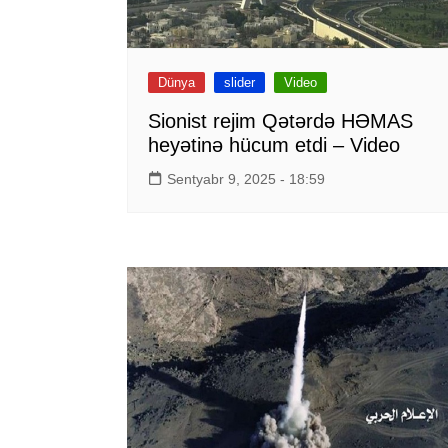
Dünya
slider
Video
Sionist rejim Qətərdə HƏMAS
heyətinə hücum etdi – Video
Sentyabr 9, 2025 - 18:59