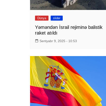
Dünya
slider
Yəməndən İsrail rejiminə balistik
raket atıldı
Sentyabr 9, 2025 - 10:53