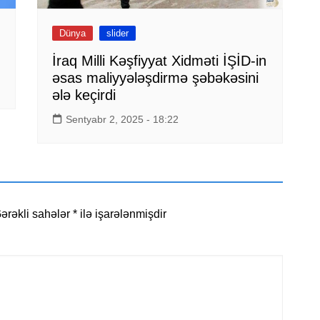
Dünya
slider
İraq Milli Kəşfiyyat Xidməti İŞİD-in
əsas maliyyələşdirmə şəbəkəsini
ələ keçirdi
Sentyabr 2, 2025 - 18:22
ərəkli sahələr
*
ilə işarələnmişdir