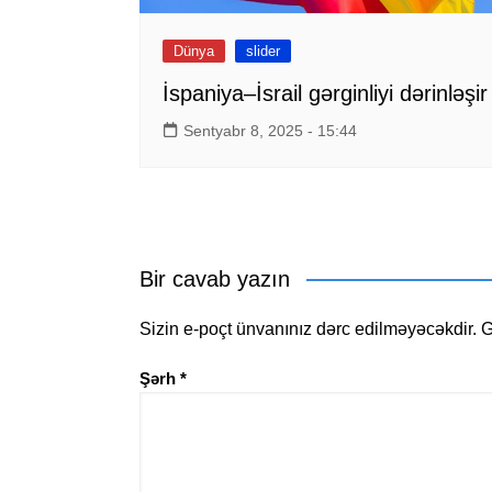
Dünya
slider
İspaniya–İsrail gərginliyi dərinləşir
Sentyabr 8, 2025 - 15:44
Bir cavab yazın
Sizin e-poçt ünvanınız dərc edilməyəcəkdir.
G
Şərh
*