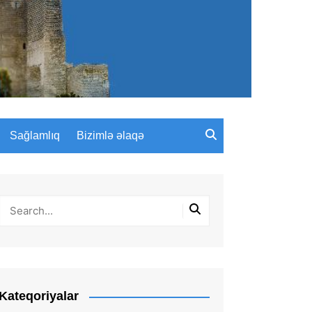
Sağlamlıq
Bizimlə əlaqə
Kateqoriyalar