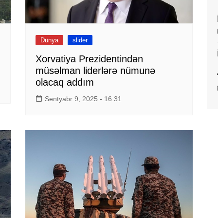
Dünya
slider
Xorvatiya Prezidentindən
müsəlman liderlərə nümunə
olacaq addım
Sentyabr 9, 2025 - 16:31