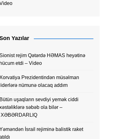
Video
Son Yazılar
Sionist rejim Qətərdə HƏMAS heyətinə
hücum etdi – Video
Xorvatiya Prezidentindən müsəlman
liderlərə nümunə olacaq addım
Bütün uşaqların sevdiyi yemək ciddi
xəstəliklərə səbəb ola bilər –
XƏBƏRDARLIQ
Yəməndən İsrail rejiminə balistik raket
atıldı