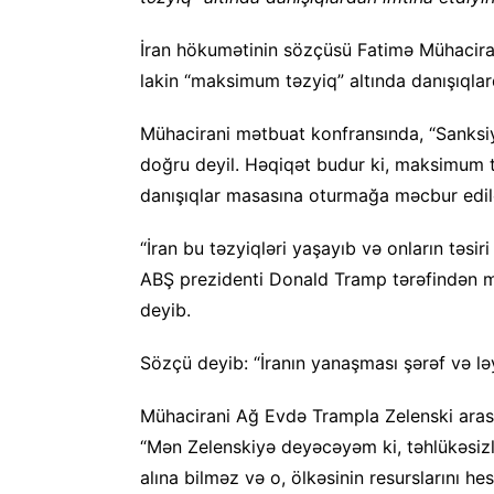
İran hökumətinin sözçüsü Fatimə Mühacirani
lakin “maksimum təzyiq” altında danışıqlard
Mühacirani mətbuat konfransında, “Sanksiy
doğru deyil. Həqiqət budur ki, maksimum 
danışıqlar masasına oturmağa məcbur edilə b
“İran bu təzyiqləri yaşayıb və onların təsi
ABŞ prezidenti Donald Tramp tərəfindən mə
deyib.
Sözçü deyib: “İranın yanaşması şərəf və lə
Mühacirani Ağ Evdə Trampla Zelenski arasın
“Mən Zelenskiyə deyəcəyəm ki, təhlükəsizlik
alına bilməz və o, ölkəsinin resurslarını h