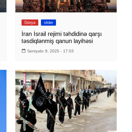
Dünya
slider
İran İsrail rejimi təhdidinə qarşı
təsdiqlənmiş qanun layihəsi
Sentyabr 8, 2025 - 17:03