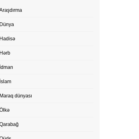
Araşdırma
Dünya
Hadisə
Hərb
İdman
İslam
Maraq dünyası
Ölkə
Qarabağ
Qüds