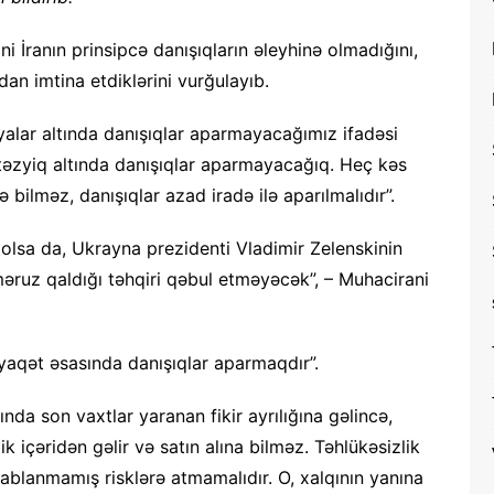
 İranın prinsipcə danışıqların əleyhinə olmadığını,
an imtina etdiklərini vurğulayıb.
alar altında danışıqlar aparmayacağımız ifadəsi
təzyiq altında danışıqlar aparmayacağıq. Heç kəs
ilməz, danışıqlar azad iradə ilə aparılmalıdır”.
ri olsa da, Ukrayna prezidenti Vladimir Zelenskinin
ruz qaldığı təhqiri qəbul etməyəcək”, – Muhacirani
yaqət əsasında danışıqlar aparmaqdır”.
da son vaxtlar yaranan fikir ayrılığına gəlincə,
 içəridən gəlir və satın alına bilməz. Təhlükəsizlik
esablanmamış risklərə atmamalıdır. O, xalqının yanına