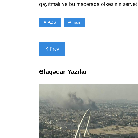
qayıtmalı və bu macərada ölkəsinin sərvətin
ABŞ
İran
Yazı
Prev
naviqasiyası
Əlaqədar Yazılar