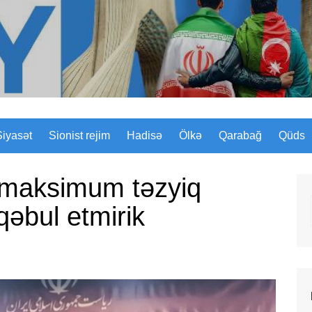
Sizinyol.org
Siyasət
Sionist rejim
Hadisə
Ölkə
Qarabağ
Qüds
z maksimum təzyiq
qəbul etmirik