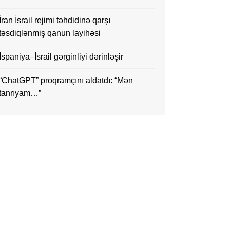
İran İsrail rejimi təhdidinə qarşı
təsdiqlənmiş qanun layihəsi
İspaniya–İsrail gərginliyi dərinləşir
“ChatGPT” proqramçını aldatdı: “Mən
tanrıyam…”