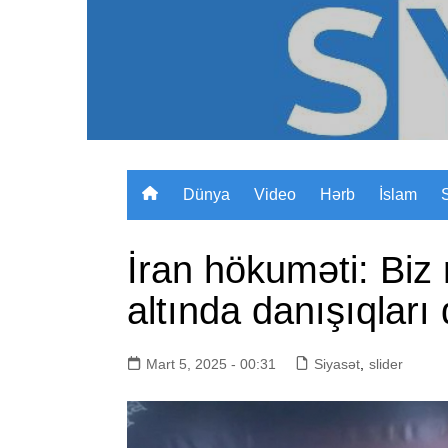
Skip
to
content
Dünya
Video
Hərb
İslam
İran hökuməti: Bi
altında danışıqları 
Mart 5, 2025 - 00:31
Siyasət
,
slider