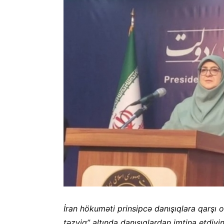
İran hökuməti prinsipcə danışıqlara qarşı 
təzyiq” altında danışıqlardan imtina etdiyini