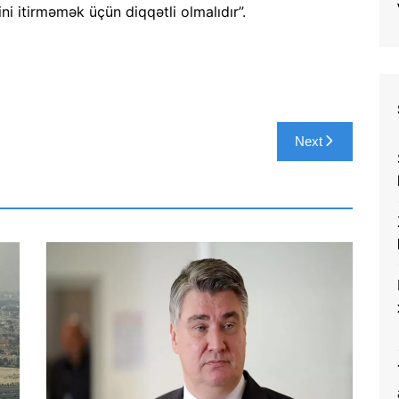
i itirməmək üçün diqqətli olmalıdır”.
Next