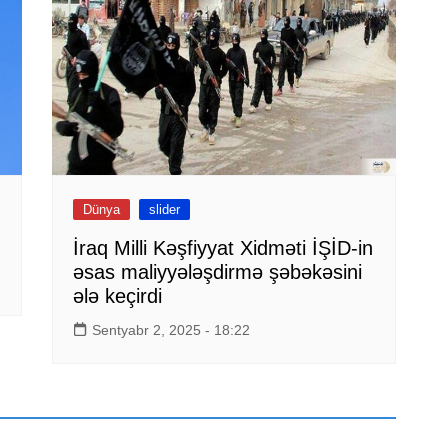
Dünya
slider
İraq Milli Kəşfiyyat Xidməti İŞİD-in
əsas maliyyələşdirmə şəbəkəsini
ələ keçirdi
Sentyabr 2, 2025 - 18:22