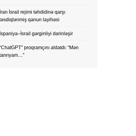
İran İsrail rejimi təhdidinə qarşı
təsdiqlənmiş qanun layihəsi
İspaniya–İsrail gərginliyi dərinləşir
“ChatGPT” proqramçını aldatdı: “Mən
tanrıyam…”