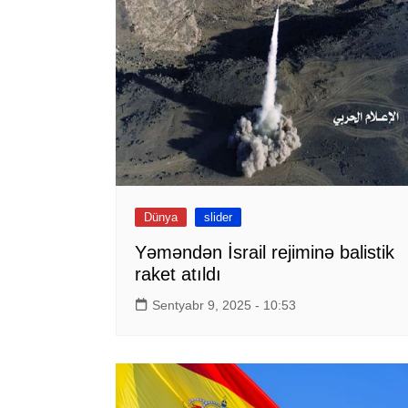
Dünya
slider
Yəməndən İsrail rejiminə balistik
raket atıldı
Sentyabr 9, 2025 - 10:53