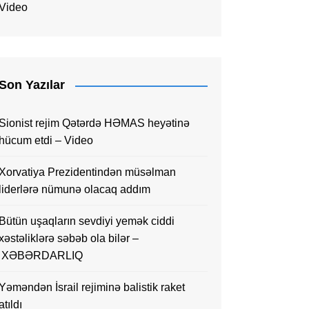
Video
Son Yazılar
Sionist rejim Qətərdə HƏMAS heyətinə
hücum etdi – Video
Xorvatiya Prezidentindən müsəlman
liderlərə nümunə olacaq addım
Bütün uşaqların sevdiyi yemək ciddi
xəstəliklərə səbəb ola bilər –
XƏBƏRDARLIQ
Yəməndən İsrail rejiminə balistik raket
atıldı