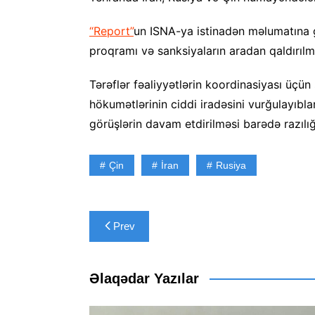
“Report”
un ISNA-ya istinadən məlumatına g
proqramı və sanksiyaların aradan qaldırılm
Tərəflər fəaliyyətlərin koordinasiyası üç
hökumətlərinin ciddi iradəsini vurğulayıbla
görüşlərin davam etdirilməsi barədə razılığ
Çin
İran
Rusiya
Yazı
Prev
naviqasiyası
Əlaqədar Yazılar