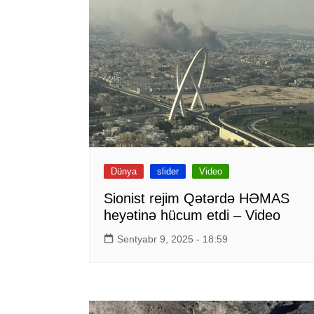
Dünya
slider
Video
Sionist rejim Qətərdə HƏMAS
heyətinə hücum etdi – Video
Sentyabr 9, 2025 - 18:59