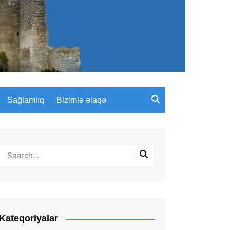
Sağlamlıq
Bizimlə əlaqə
Kateqoriyalar