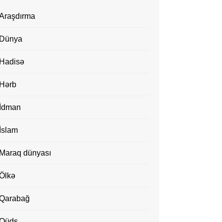
Araşdırma
Dünya
Hadisə
Hərb
İdman
İslam
Maraq dünyası
Ölkə
Qarabağ
Qüds