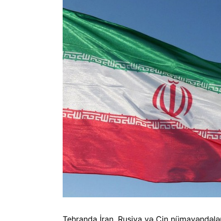
Tehranda İran, Rusiya və Çin nümayəndələrin