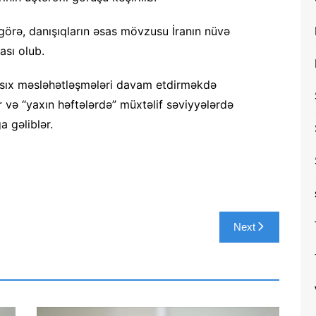
örə, danışıqların əsas mövzusu İranın nüvə
ası olub.
ün sıx məsləhətləşmələri davam etdirməkdə
r və “yaxın həftələrdə” müxtəlif səviyyələrdə
a gəliblər.
Next