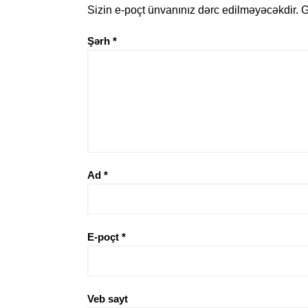
Sizin e-poçt ünvanınız dərc edilməyəcəkdir.
G
Şərh
*
Ad
*
E-poçt
*
Veb sayt