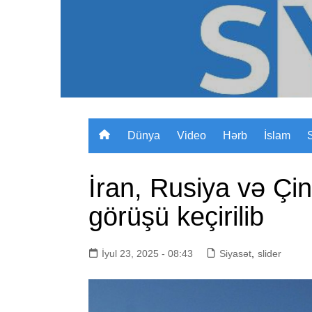
Skip
to
content
Dünya
Video
Hərb
İslam
İran, Rusiya və Çi
görüşü keçirilib
İyul 23, 2025 - 08:43
Siyasət
,
slider