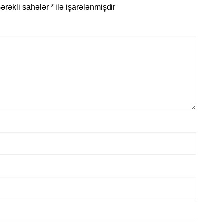
ərəkli sahələr
*
ilə işarələnmişdir