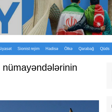
Sizinyol.org
Siyasət
Sionist rejim
Hadisə
Ölkə
Qarabağ
Qüds
n nümayəndələrinin