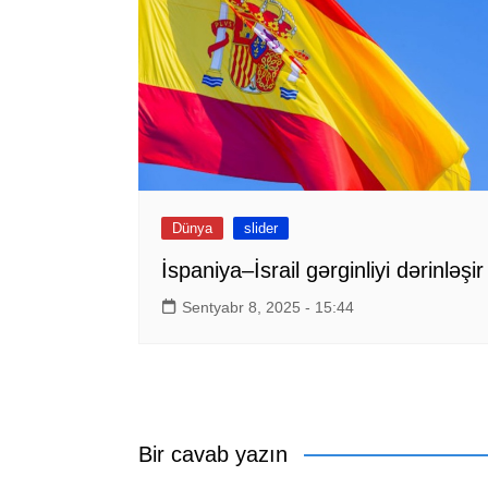
Dünya
slider
İspaniya–İsrail gərginliyi dərinləşir
Sentyabr 8, 2025 - 15:44
Bir cavab yazın