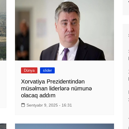
Dünya
slider
Xorvatiya Prezidentindən
müsəlman liderlərə nümunə
olacaq addım
Sentyabr 9, 2025 - 16:31