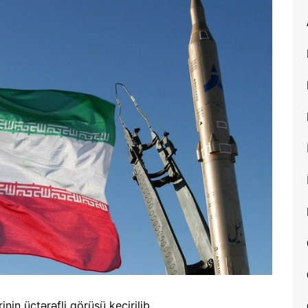
in üçtərəfli görüşü keçirilib.