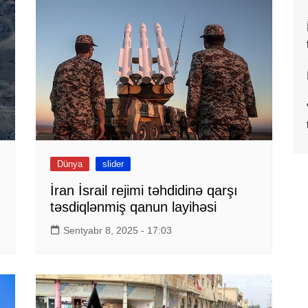
Dünya
slider
İran İsrail rejimi təhdidinə qarşı
təsdiqlənmiş qanun layihəsi
Sentyabr 8, 2025 - 17:03