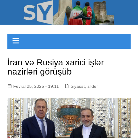
Skip
to
Sizinyol.org
content
İran və Rusiya xarici işlər
nazirləri görüşüb
Fevral 25, 2025 - 19:11
Siyasət
,
slider