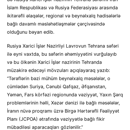
İslam Respublikası və Rusiya Federasiyası arasında
ikitərəfli əlaqələr, regional və beynəlxalq hadisələrlə
bağlı davamlı məsləhətləşmələr çərçivəsində
olduğunu bəyan edib.
Rusiya Xarici İşlər Nazirliyi Lavrovun Tehrana səfəri
ilə eyni vaxtda, bu səfərin əhəmiyyətini vurğulayıb
və bu ölkənin Xarici İşlər nazirinin Tehranda
müzakirə edəcəyi mövzuları açıqlayaraq yazıb:
“Tərəflərin bəzi mühüm beynəlxalq məsələlər, o
cümlədən Suriya, Cənubi Qafqaz, Əfqanıstan,
Yəmən, Fars körfəzi regionunda vəziyyət, Yaxın Şərq
problemlərinin həlli, Xəzər dənizi ilə bağlı məsələlər,
İranın nüvə proqramı üzrə Birgə Hərtərəfli Fəaliyyət
Planı (JCPOA) ətrafında vəziyyətlə bağlı fikir
mübadiləsi aparacaqları gözlənilir.”