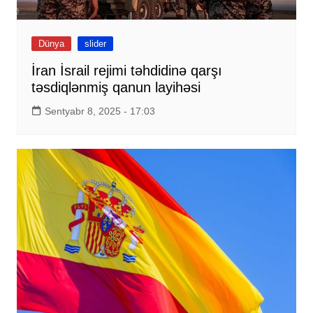
Dünya
slider
İran İsrail rejimi təhdidinə qarşı
təsdiqlənmiş qanun layihəsi
Sentyabr 8, 2025 - 17:03