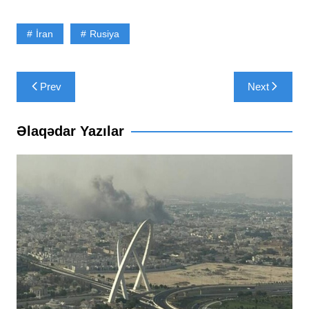
İran
Rusiya
Yazı
Prev
Next
naviqasiyası
Əlaqədar Yazılar