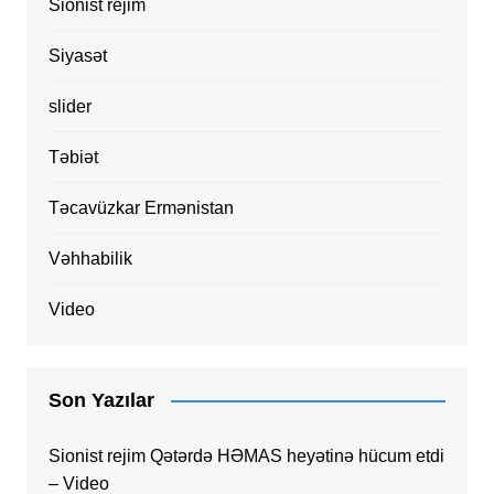
Sionist rejim
Siyasət
slider
Təbiət
Təcavüzkar Ermənistan
Vəhhabilik
Video
Son Yazılar
Sionist rejim Qətərdə HƏMAS heyətinə hücum etdi
– Video