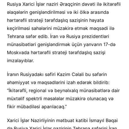
Rusiya Xarici İşlər naziri Əraqçinin dəvəti ilə ikitərəfli
əlaqələrin genişləndirilməsi və iki ölkə arasında
hərtərəfli strateji tərəfdaşlıq sazişinin həyata
keçirilməsi sahələrini müzakirə etmək məqsədi ilə
Tehrana səfər edib. İran və Rusiya prezidentləri
münasibətləri genişləndirmək üçün yanvarın 17-də
Moskvada hərtərəfli strateji tərəfdaşlıq sazişi
imzalayıblar.
İranın Rusiyadakı səfiri Kazim Cəlali bu səfərin
əhəmiyyət və məqsədlərini izah edərək bildirib:
“İkitərəfli, regional və beynəlxalq münasibətlərə dair
müxtəlif spektrli məsələlər müzakirə olunacaq və
fikir mübadiləsi aparılacaq.”
Xarici İşlər Nazirliyinin mətbuat katibi İsmayıl Bəqai
də Rusiya Xarici İşlər nazirinin Tehrana səfərini İran