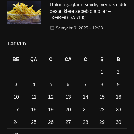
Bütün uşaqların sevdiyi yemək ciddi
xəstəliklərə səbəb ola bilər –
XƏBƏRDARLIQ
Sentyabr 9, 2025 - 12:23
Təqvim
BE
ÇA
Ç
CA
C
Ş
B
1
2
3
4
5
6
7
8
9
10
11
12
13
14
15
16
17
18
19
20
21
22
23
24
25
26
27
28
29
30