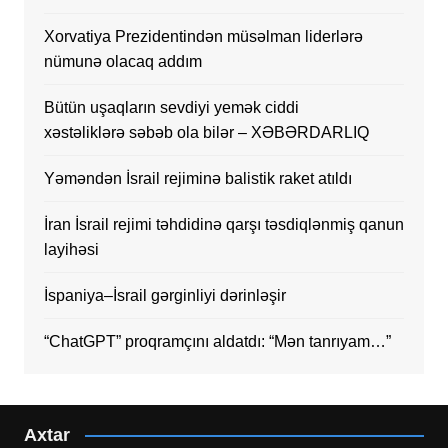
Xorvatiya Prezidentindən müsəlman liderlərə
nümunə olacaq addım
Bütün uşaqların sevdiyi yemək ciddi
xəstəliklərə səbəb ola bilər – XƏBƏRDARLIQ
Yəməndən İsrail rejiminə balistik raket atıldı
İran İsrail rejimi təhdidinə qarşı təsdiqlənmiş qanun
layihəsi
İspaniya–İsrail gərginliyi dərinləşir
“ChatGPT” proqramçını aldatdı: “Mən tanrıyam…”
Axtar