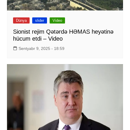
Dünya
slider
Video
Sionist rejim Qətərdə HƏMAS heyətinə
hücum etdi – Video
Sentyabr 9, 2025 - 18:59