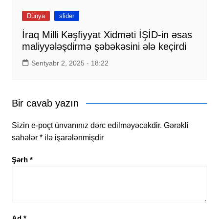
Dünya
slider
İraq Milli Kəşfiyyat Xidməti İŞİD-in əsas
maliyyələşdirmə şəbəkəsini ələ keçirdi
Sentyabr 2, 2025 - 18:22
Bir cavab yazın
Sizin e-poçt ünvanınız dərc edilməyəcəkdir.
Gərəkli
sahələr
*
ilə işarələnmişdir
Şərh
*
Ad
*