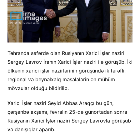
Tehranda səfərdə olan Rusiyanın Xarici İşlər naziri
Sergey Lavrov İranın Xarici İşlər naziri ilə görüşüb. İki
ölkənin xarici işlər nazirlərinin görüşündə ikitərəfli,
regional və beynəlxalq məsələlərin ən mühüm
mövzular olduğu bildirilib.
Xarici İşlər naziri Seyid Abbas Araqçı bu gün,
çərşənbə axşamı, fevralın 25-də günortadan sonra
Rusiyanın Xarici İşlər naziri Sergey Lavrovla görüşüb
və danışıqlar aparıb.