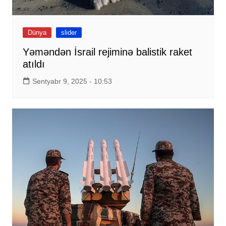
Dünya
slider
Yəməndən İsrail rejiminə balistik raket
atıldı
Sentyabr 9, 2025 - 10:53