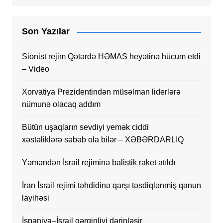
Son Yazılar
Sionist rejim Qətərdə HƏMAS heyətinə hücum etdi
– Video
Xorvatiya Prezidentindən müsəlman liderlərə
nümunə olacaq addım
Bütün uşaqların sevdiyi yemək ciddi
xəstəliklərə səbəb ola bilər – XƏBƏRDARLIQ
Yəməndən İsrail rejiminə balistik raket atıldı
İran İsrail rejimi təhdidinə qarşı təsdiqlənmiş qanun
layihəsi
İspaniya–İsrail gərginliyi dərinləşir