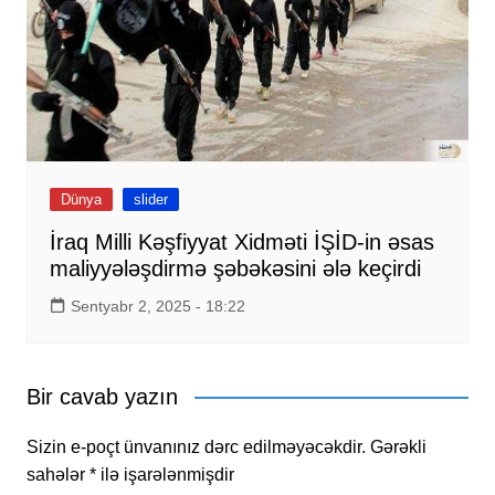
Dünya
slider
İraq Milli Kəşfiyyat Xidməti İŞİD-in əsas
maliyyələşdirmə şəbəkəsini ələ keçirdi
Sentyabr 2, 2025 - 18:22
Bir cavab yazın
Sizin e-poçt ünvanınız dərc edilməyəcəkdir.
Gərəkli
sahələr
*
ilə işarələnmişdir