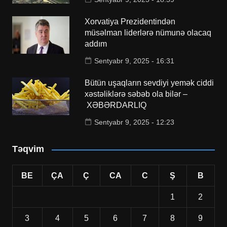
Xorvatiya Prezidentindən
müsəlman liderlərə nümunə olacaq
addım
Sentyabr 9, 2025 - 16:31
Bütün uşaqların sevdiyi yemək ciddi
xəstəliklərə səbəb ola bilər –
XƏBƏRDARLIQ
Sentyabr 9, 2025 - 12:23
Təqvim
BE
ÇA
Ç
CA
C
Ş
B
1
2
3
4
5
6
7
8
9