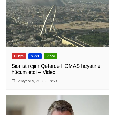
Dünya
slider
Video
Sionist rejim Qətərdə HƏMAS heyətinə
hücum etdi – Video
Sentyabr 9, 2025 - 18:59