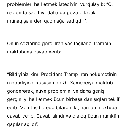
problemləri həll etmək istədiyini vurğulayıb: “O,
regionda sabitliyi daha da poza biləcək
münaqişələrdən qaçmağa sadiqdir”.
Onun sözlərinə görə, İran vasitəçilərlə Trampın
məktubuna cavab verib:
“Bildiyiniz kimi Prezident Tramp İran hökumətinin
rəhbərliyinə, xüsusən də Əli Xameneiyə məktub
göndərərək, nüvə problemini və daha geniş
gərginliyi həll etmək üçün birbaşa danışıqları təklif
edib. Mən təsdiq edə bilərəm ki, İran bu məktuba
cavab verib. Cavab alındı və dialoq üçün mümkün
qapılar açıldı”.