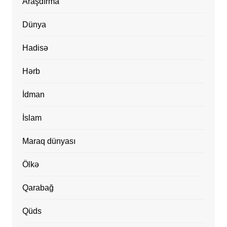
Araşdırma
Dünya
Hadisə
Hərb
İdman
İslam
Maraq dünyası
Ölkə
Qarabağ
Qüds