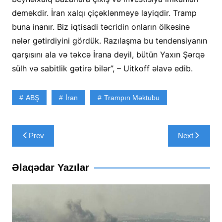
deməkdir. İran xalqı çiçəklənməyə layiqdir. Tramp
buna inanır. Biz iqtisadi təcridin onların ölkəsinə
nələr gətirdiyini gördük. Razılaşma bu tendensiyanın
qarşısını ala və təkcə İrana deyil, bütün Yaxın Şərqə
sülh və sabitlik gətirə bilər”, – Uitkoff əlavə edib.
ABŞ
İran
Trampın Məktubu
Yazı
Prev
Next
naviqasiyası
Əlaqədar Yazılar