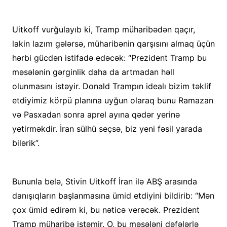
Uitkoff vurğulayıb ki, Tramp müharibədən qaçır,
lakin lazım gələrsə, müharibənin qarşısını almaq üçün
hərbi gücdən istifadə edəcək: “Prezident Tramp bu
məsələnin gərginlik daha da artmadan həll
olunmasını istəyir. Donald Trampın idealı bizim təklif
etdiyimiz körpü planına uyğun olaraq bunu Ramazan
və Pasxadan sonra aprel ayına qədər yerinə
yetirməkdir. İran sülhü seçsə, biz yeni fəsil yarada
bilərik”.
Bununla belə, Stivin Uitkoff İran ilə ABŞ arasında
danışıqların başlanmasına ümid etdiyini bildirib: “Mən
çox ümid edirəm ki, bu nəticə verəcək. Prezident
Tramp müharibə istəmir. O, bu məsələni dəfələrlə