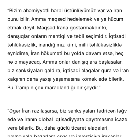
“Bizim əhəmiyyətli hərbi üstünlüyümüz var və İran
bunu bilir. Amma məqsəd hədələmək və ya hücum
etmək deyil. Məqsəd İrana göstərməkdir ki,
danışıqlar onların məntiqi və təbii seçimidir. İqtisadi
təhlükəsizlik, inandığımız kimi, milli təhlükəsizliklə
eynidirsə, İran hökuməti bu yolda davam etsə, heç
nə olmayacaq. Amma onlar danışıqlara başlasalar,
biz sanksiyaları qaldıra, iqtisadi əlaqələr qura və İran
xalqının daha yaxşı yaşamasına kömək edə bilərik.
Bu Trampın çox maraqlandığı bir şeydir.”
“Əgər İran razılaşarsa, biz sanksiyaları tədricən ləğv
edə və İranın qlobal iqtisadiyyata qayıtmasına icazə
verə bilərik. Bu, daha güclü ticarət əlaqələri,
beynəlxalq bazarlara çıxış və investisiya imkanları