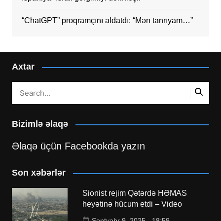
“ChatGPT” proqramçını aldatdı: “Mən tanrıyam…”
Axtar
Bizimlə əlaqə
Əlaqə üçün Facebookda yazın
Son xəbərlər
Sionist rejim Qətərdə HƏMAS
heyətinə hücum etdi – Video
Sentyabr 9, 2025 - 18:59