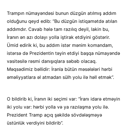
Trampın nümayəndəsi bunun düzgün atılmış addım
olduğunu qeyd edib: “Bu düzgün istiqamətdə atılan
addımdır. Cavab hələ tam razılıq deyil, lakin bu,
İranın ən azı dolayı yolla iştirak etdiyini göstərir.
Ümid edirik ki, bu addım istər mənim komandam,
istərsə də Prezidentin təyin etdiyi başqa nümayəndə
vasitəsilə rəsmi danışıqlara səbəb olacaq.
Məqsədimiz bəllidir: İranla bütün məsələləri hərbi
əməliyyatlara əl atmadan sülh yolu ilə həll etmək”.
O bildirib ki, İranın iki seçimi var: “İranı idarə etməyin
iki yolu var: hərbi yolla və ya razılaşma yolu ilə.
Prezident Tramp açıq şəkildə sövdələşməyə
üstünlük verdiyini bildirib”.