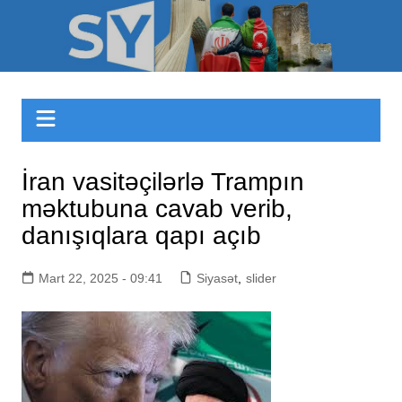
Skip
to
Sizinyol.org
content
İran vasitəçilərlə Trampın
məktubuna cavab verib,
danışıqlara qapı açıb
Mart 22, 2025 - 09:41
Siyasət
,
slider