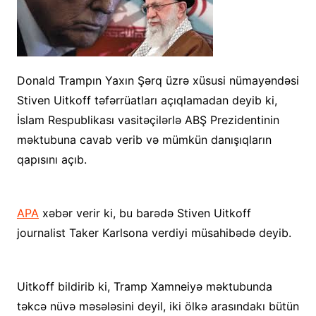
Donald Trampın Yaxın Şərq üzrə xüsusi nümayəndəsi
Stiven Uitkoff təfərrüatları açıqlamadan deyib ki,
İslam Respublikası vasitəçilərlə ABŞ Prezidentinin
məktubuna cavab verib və mümkün danışıqların
qapısını açıb.
APA
xəbər verir ki, bu barədə Stiven Uitkoff
journalist Taker Karlsona verdiyi müsahibədə deyib.
Uitkoff bildirib ki, Tramp Xamneiyə məktubunda
təkcə nüvə məsələsini deyil, iki ölkə arasındakı bütün