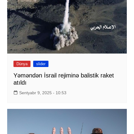
Dünya
slider
Yəməndən İsrail rejiminə balistik raket
atıldı
Sentyabr 9, 2025 - 10:53