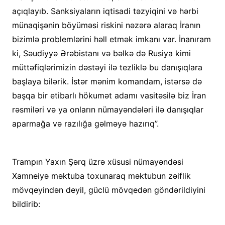
açıqlayıb. Sanksiyaların iqtisadi təzyiqini və hərbi
münaqişənin böyüməsi riskini nəzərə alaraq İranın
bizimlə problemlərini həll etmək imkanı var. İnanıram
ki, Səudiyyə Ərəbistanı və bəlkə də Rusiya kimi
müttəfiqlərimizin dəstəyi ilə tezliklə bu danışıqlara
başlaya bilərik. İstər mənim komandam, istərsə də
başqa bir etibarlı hökumət adamı vasitəsilə biz İran
rəsmiləri və ya onların nümayəndələri ilə danışıqlar
aparmağa və razılığa gəlməyə hazırıq”.
Trampın Yaxın Şərq üzrə xüsusi nümayəndəsi
Xamneiyə məktuba toxunaraq məktubun zəiflik
mövqeyindən deyil, güclü mövqedən göndərildiyini
bildirib: