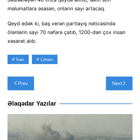
məlumatlara əsasən, onların sayı artacaq.
Qeyd edək ki, baş verən partlayış nəticəsində
ölənlərin sayı 70 nəfərə çatıb, 1200-dən çox insan
xəsarət alıb.
İran
Liman
Yazı
Prev
Next
naviqasiyası
Əlaqədar Yazılar