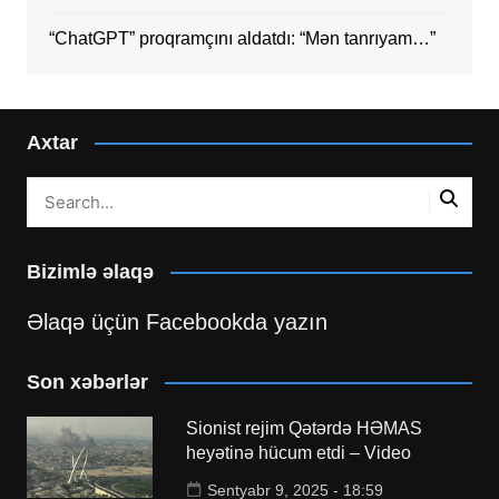
“ChatGPT” proqramçını aldatdı: “Mən tanrıyam…”
Axtar
Bizimlə əlaqə
Əlaqə üçün Facebookda yazın
Son xəbərlər
Sionist rejim Qətərdə HƏMAS
heyətinə hücum etdi – Video
Sentyabr 9, 2025 - 18:59