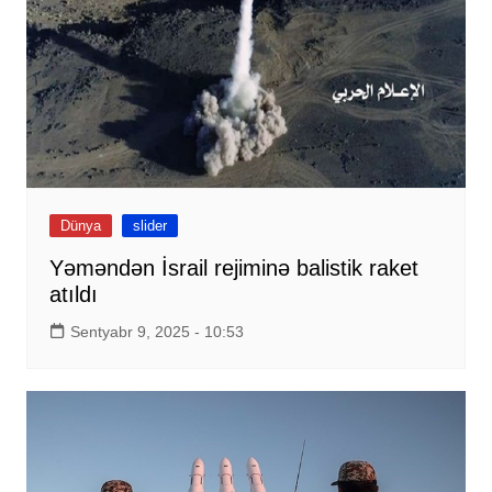
Dünya
slider
Yəməndən İsrail rejiminə balistik raket
atıldı
Sentyabr 9, 2025 - 10:53