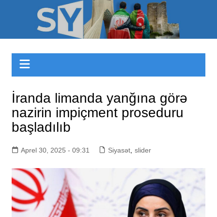
Skip
to
Sizinyol.org
content
İranda limanda yanğına görə
nazirin impiçment proseduru
başladılıb
Aprel 30, 2025 - 09:31
Siyasət
,
slider