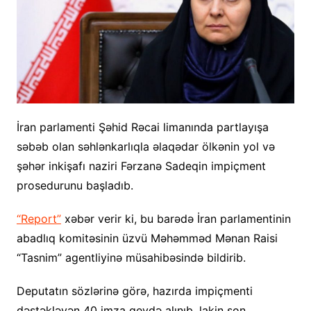
İran parlamenti Şəhid Rəcai limanında partlayışa
səbəb olan səhlənkarlıqla əlaqədar ölkənin yol və
şəhər inkişafı naziri Fərzanə Sadeqin impiçment
prosedurunu başladıb.
“Report”
xəbər verir ki, bu barədə İran parlamentinin
abadlıq komitəsinin üzvü Məhəmməd Mənan Raisi
“Tasnim” agentliyinə müsahibəsində bildirib.
Deputatın sözlərinə görə, hazırda impiçmenti
dəstəkləyən 40 imza qeydə alınıb, lakin son