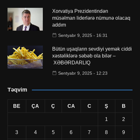
Xorvatiya Prezidentindən
müsəlman liderlərə nümunə olacaq
addım
Sentyabr 9, 2025 - 16:31
Bütün uşaqların sevdiyi yemək ciddi
xəstəliklərə səbəb ola bilər –
XƏBƏRDARLIQ
Sentyabr 9, 2025 - 12:23
Təqvim
BE
ÇA
Ç
CA
C
Ş
B
1
2
3
4
5
6
7
8
9