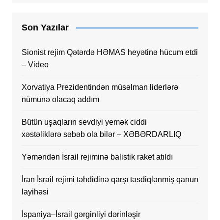
Son Yazılar
Sionist rejim Qətərdə HƏMAS heyətinə hücum etdi
– Video
Xorvatiya Prezidentindən müsəlman liderlərə
nümunə olacaq addım
Bütün uşaqların sevdiyi yemək ciddi
xəstəliklərə səbəb ola bilər – XƏBƏRDARLIQ
Yəməndən İsrail rejiminə balistik raket atıldı
İran İsrail rejimi təhdidinə qarşı təsdiqlənmiş qanun
layihəsi
İspaniya–İsrail gərginliyi dərinləşir