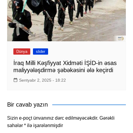
Dünya
slider
İraq Milli Kəşfiyyat Xidməti İŞİD-in əsas
maliyyələşdirmə şəbəkəsini ələ keçirdi
Sentyabr 2, 2025 - 18:22
Bir cavab yazın
Sizin e-poçt ünvanınız dərc edilməyəcəkdir.
Gərəkli
sahələr
*
ilə işarələnmişdir