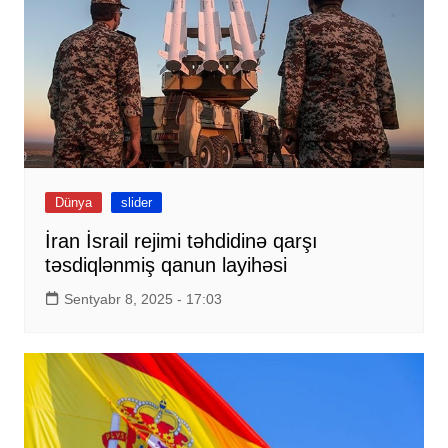
Dünya
slider
İran İsrail rejimi təhdidinə qarşı
təsdiqlənmiş qanun layihəsi
Sentyabr 8, 2025 - 17:03