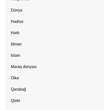
Dünya
Hadisə
Hərb
İdman
İslam
Maraq dünyası
Ölkə
Qarabağ
Qüds