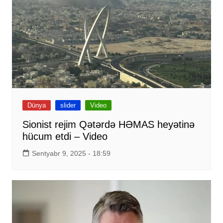
Dünya
slider
Video
Sionist rejim Qətərdə HƏMAS heyətinə
hücum etdi – Video
Sentyabr 9, 2025 - 18:59