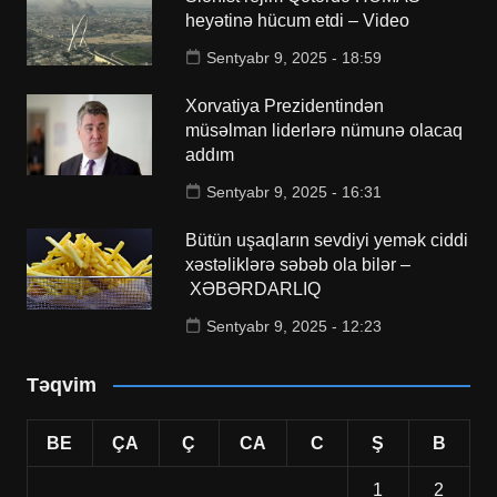
heyətinə hücum etdi – Video
Sentyabr 9, 2025 - 18:59
Xorvatiya Prezidentindən
müsəlman liderlərə nümunə olacaq
addım
Sentyabr 9, 2025 - 16:31
Bütün uşaqların sevdiyi yemək ciddi
xəstəliklərə səbəb ola bilər –
XƏBƏRDARLIQ
Sentyabr 9, 2025 - 12:23
Təqvim
BE
ÇA
Ç
CA
C
Ş
B
1
2