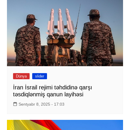
Dünya
slider
İran İsrail rejimi təhdidinə qarşı
təsdiqlənmiş qanun layihəsi
Sentyabr 8, 2025 - 17:03