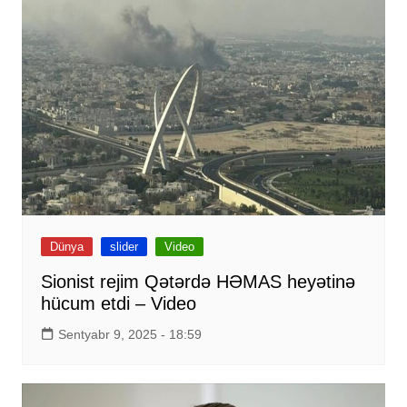
Dünya
slider
Video
Sionist rejim Qətərdə HƏMAS heyətinə
hücum etdi – Video
Sentyabr 9, 2025 - 18:59