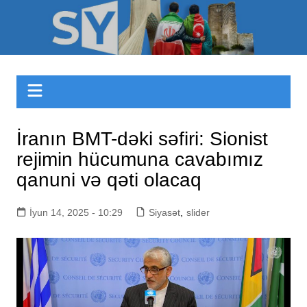
Skip
to
Sizinyol.org
content
İranın BMT-dəki səfiri: Sionist
rejimin hücumuna cavabımız
qanuni və qəti olacaq
İyun 14, 2025 - 10:29
Siyasət
,
slider