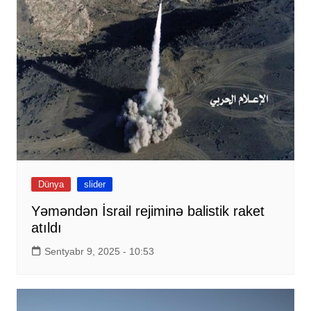
Dünya
slider
Yəməndən İsrail rejiminə balistik raket
atıldı
Sentyabr 9, 2025 - 10:53