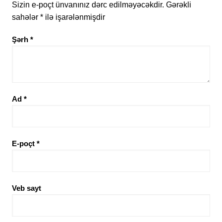
Sizin e-poçt ünvanınız dərc edilməyəcəkdir.
Gərəkli
sahələr
*
ilə işarələnmişdir
Şərh
*
Ad
*
E-poçt
*
Veb sayt