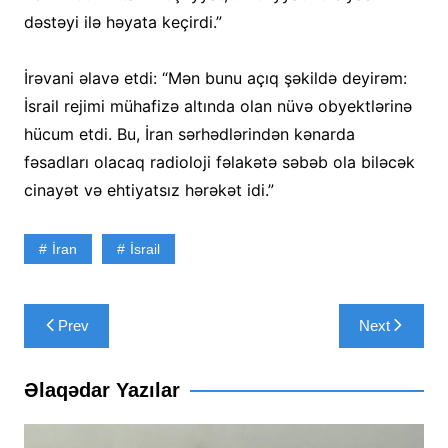
dəstəyi ilə həyata keçirdi.”
İrəvani əlavə etdi: “Mən bunu açıq şəkildə deyirəm:
İsrail rejimi mühafizə altında olan nüvə obyektlərinə
hücum etdi. Bu, İran sərhədlərindən kənarda
fəsadları olacaq radioloji fəlakətə səbəb ola biləcək
cinayət və ehtiyatsız hərəkət idi.”
İran
İsrail
Yazı
Prev
Next
naviqasiyası
Əlaqədar Yazılar