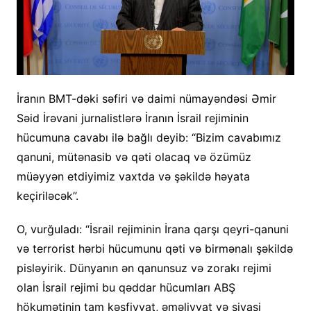
İranın BMT-dəki səfiri və daimi nümayəndəsi Əmir
Səid İrəvani jurnalistlərə İranın İsrail rejiminin
hücumuna cavabı ilə bağlı deyib: “Bizim cavabımız
qanuni, mütənasib və qəti olacaq və özümüz
müəyyən etdiyimiz vaxtda və şəkildə həyata
keçiriləcək”.
O, vurğuladı: “İsrail rejiminin İrana qarşı qeyri-qanuni
və terrorist hərbi hücumunu qəti və birmənalı şəkildə
pisləyirik. Dünyanın ən qanunsuz və zorakı rejimi
olan İsrail rejimi bu qəddar hücumları ABŞ
hökumətinin tam kəşfiyyat, əməliyyat və siyasi