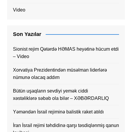
Video
Son Yazılar
Sionist rejim Qətərdə HƏMAS heyətinə hücum etdi
– Video
Xorvatiya Prezidentindən müsəlman liderlərə
nümunə olacaq addım
Bütün uşaqların sevdiyi yemək ciddi
xəstəliklərə səbəb ola bilər – XƏBƏRDARLIQ
Yəməndən İsrail rejiminə balistik raket atıldı
İran İsrail rejimi təhdidinə qarşı təsdiqlənmiş qanun