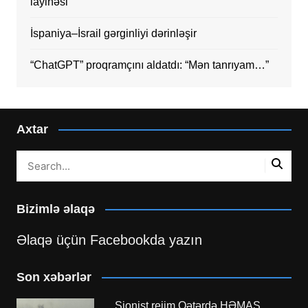
layihəsi
İspaniya–İsrail gərginliyi dərinləşir
“ChatGPT” proqramçını aldatdı: “Mən tanrıyam…”
Axtar
Bizimlə əlaqə
Əlaqə üçün Facebookda yazın
Son xəbərlər
Sionist rejim Qətərdə HƏMAS