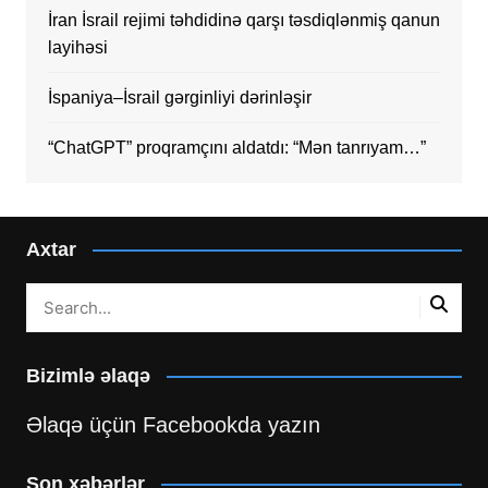
İran İsrail rejimi təhdidinə qarşı təsdiqlənmiş qanun
layihəsi
İspaniya–İsrail gərginliyi dərinləşir
“ChatGPT” proqramçını aldatdı: “Mən tanrıyam…”
Axtar
Bizimlə əlaqə
Əlaqə üçün Facebookda yazın
Son xəbərlər