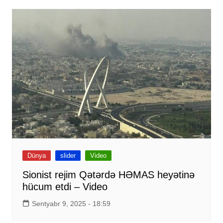
Dünya
slider
Video
Sionist rejim Qətərdə HƏMAS heyətinə
hücum etdi – Video
Sentyabr 9, 2025 - 18:59