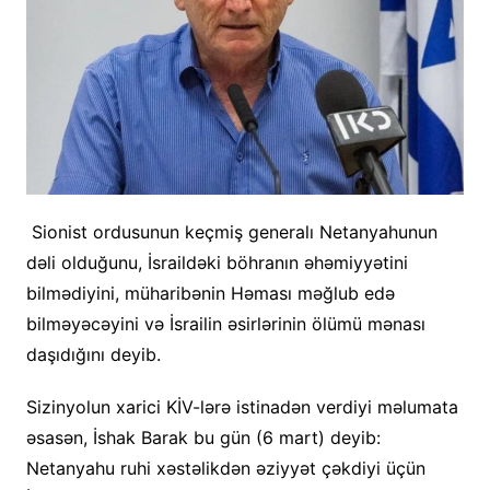
Sionist ordusunun keçmiş generalı Netanyahunun
dəli olduğunu, İsraildəki böhranın əhəmiyyətini
bilmədiyini, müharibənin Həması məğlub edə
bilməyəcəyini və İsrailin əsirlərinin ölümü mənası
daşıdığını deyib.
Sizinyolun xarici KİV-lərə istinadən verdiyi məlumata
əsasən, İshak Barak bu gün (6 mart) deyib:
Netanyahu ruhi xəstəlikdən əziyyət çəkdiyi üçün