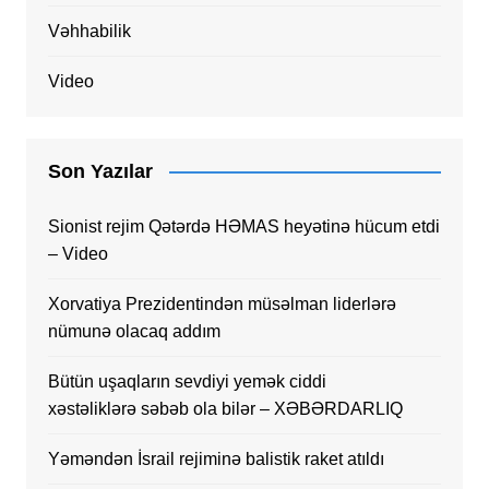
Vəhhabilik
Video
Son Yazılar
Sionist rejim Qətərdə HƏMAS heyətinə hücum etdi
– Video
Xorvatiya Prezidentindən müsəlman liderlərə
nümunə olacaq addım
Bütün uşaqların sevdiyi yemək ciddi
xəstəliklərə səbəb ola bilər – XƏBƏRDARLIQ
Yəməndən İsrail rejiminə balistik raket atıldı