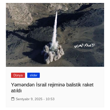
Dünya
slider
Yəməndən İsrail rejiminə balistik raket
atıldı
Sentyabr 9, 2025 - 10:53