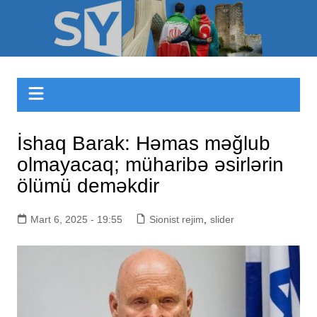
Skip
to
Sizinyol.org
content
İshaq Barak: Həmas məğlub
olmayacaq; müharibə əsirlərin
ölümü deməkdir
Mart 6, 2025 - 19:55
Sionist rejim
,
slider