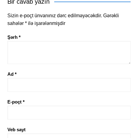
Bir cavab yazın
Sizin e-poçt ünvanınız dərc edilməyəcəkdir.
Gərəkli
sahələr
*
ilə işarələnmişdir
Şərh
*
Ad
*
E-poçt
*
Veb sayt