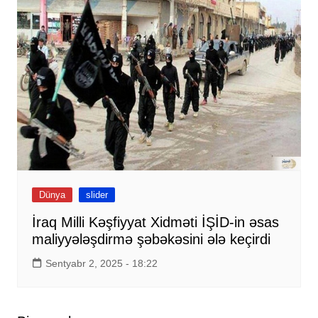
Dünya
slider
İraq Milli Kəşfiyyat Xidməti İŞİD-in əsas
maliyyələşdirmə şəbəkəsini ələ keçirdi
Sentyabr 2, 2025 - 18:22