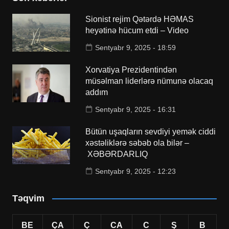
Sionist rejim Qətərdə HƏMAS
heyətinə hücum etdi – Video
Sentyabr 9, 2025 - 18:59
Xorvatiya Prezidentindən
müsəlman liderlərə nümunə olacaq
addım
Sentyabr 9, 2025 - 16:31
Bütün uşaqların sevdiyi yemək ciddi
xəstəliklərə səbəb ola bilər –
XƏBƏRDARLIQ
Sentyabr 9, 2025 - 12:23
Təqvim
BE
ÇA
Ç
CA
C
Ş
B