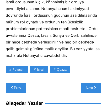
İsrail ordusunun kiçik, köhnəlmiş bir orduya
çevrildiyini anlamır. Netanyahunun hakimiyyəti
dövründə İsrail ordusunun gücünün azaldılmasında
mühüm rol oynadı və ordunun təhlükəsizlik
problemlərionun potensialına mənfi təsir etdi. Ordu
üvvələrimiz Qəzza, Livan, Suriya və Qərb sahilində
bir neçə cəbhədə yerləşdirilir və heç bir cəbhədə
qalib gəlmək gücünə malik deyillər. Bu vəziyyətə isə
məhz elə Netanyahu cavabdehdir.
Fələstin
İsrail
Qəzza
Yazı
Prev
Next
naviqasiyası
Əlaqədar Yazılar