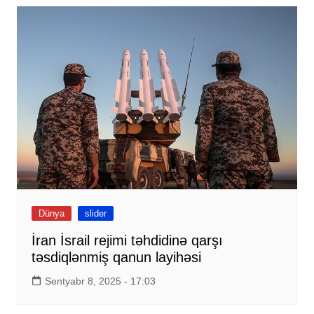
Dünya
slider
İran İsrail rejimi təhdidinə qarşı
təsdiqlənmiş qanun layihəsi
Sentyabr 8, 2025 - 17:03