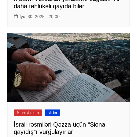
daha təhlükəli qayıda bilər
İyul 30, 2025 - 20:00
Sionist rejim
slider
İsrail rəsmiləri Qəzza üçün “Siona
qayıdış”ı vurğulayırlar