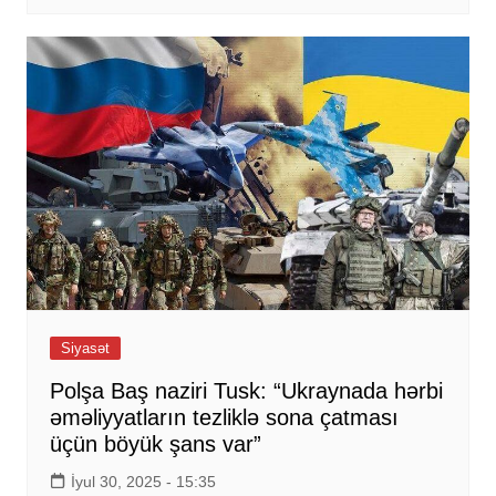
Siyasət
Polşa Baş naziri Tusk: “Ukraynada hərbi
əməliyyatların tezliklə sona çatması
üçün böyük şans var”
İyul 30, 2025 - 15:35