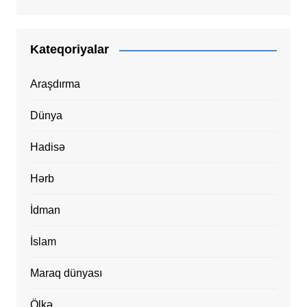
Kateqoriyalar
Araşdırma
Dünya
Hadisə
Hərb
İdman
İslam
Maraq dünyası
Ölkə