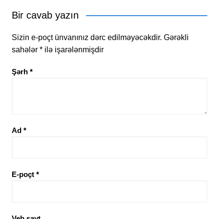
Bir cavab yazın
Sizin e-poçt ünvanınız dərc edilməyəcəkdir.
Gərəkli
sahələr
*
ilə işarələnmişdir
Şərh
*
Ad
*
E-poçt
*
Veb sayt