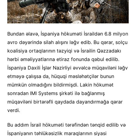
Bundan əlavə, İspaniya hökuməti İsraildən 6.8 milyon
avro dəyərində silah alışını ləğv edib. Bu qərar, solçu
koalisiya ortaqlarının təzyiqi və İsrailin Qəzzadakı
hərbi əməliyyatlarına etiraz fonunda qəbul edilib.
İspaniya Daxili İşlər Nazirliyi əvvəlcə müqaviləni ləğv
etməyə çalışsa da, hüquqi məsləhətçilər bunun
mümkün olmadığını bildirmişdi. Lakin hökumət
sonradan IMI Systems şirkəti ilə bağlanmış
müqaviləni birtərəfli qaydada dayandırmağa qərar
verdi.
Bu addım İsrail hökuməti tərəfindən tənqid edilib və
İspaniyanın təhlükəsizlik maraqlarının siyasi