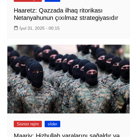
Haaretz: Qəzzada ilhaq ritorikası
Netanyahunun çıxılmaz strategiyasıdır
İyul 31, 2025 - 00:15
Sionist rejim
slider
Maariv: Hizbullah yaralarını sağaldır və