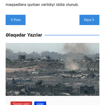
məqsədlərə qurban verildiyi iddia olunub.
Yazı
Prev
Next
naviqasiyası
Əlaqədar Yazılar
Sionist rejim
slider