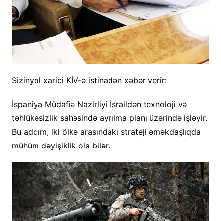
Sizinyol xarici KİV-ə istinadən xəbər verir:
İspaniya Müdafiə Nazirliyi İsraildən texnoloji və
təhlükəsizlik sahəsində ayrılma planı üzərində işləyir.
Bu addım, iki ölkə arasındakı strateji əməkdaşlıqda
mühüm dəyişiklik ola bilər.