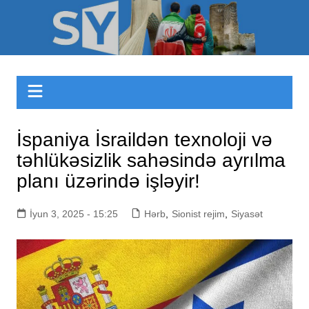
Skip
to
Sizinyol.org
content
İspaniya İsraildən texnoloji və
təhlükəsizlik sahəsində ayrılma
planı üzərində işləyir!
İyun 3, 2025 - 15:25
Hərb
,
Sionist rejim
,
Siyasət