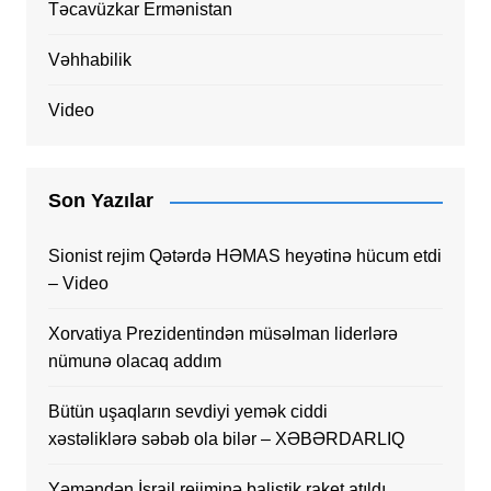
Təcavüzkar Ermənistan
Vəhhabilik
Video
Son Yazılar
Sionist rejim Qətərdə HƏMAS heyətinə hücum etdi
– Video
Xorvatiya Prezidentindən müsəlman liderlərə
nümunə olacaq addım
Bütün uşaqların sevdiyi yemək ciddi
xəstəliklərə səbəb ola bilər – XƏBƏRDARLIQ
Yəməndən İsrail rejiminə balistik raket atıldı