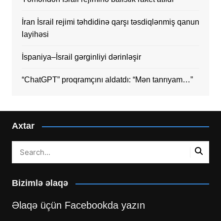
İran İsrail rejimi təhdidinə qarşı təsdiqlənmiş qanun
layihəsi
İspaniya–İsrail gərginliyi dərinləşir
“ChatGPT” proqramçını aldatdı: “Mən tanrıyam…”
Axtar
Bizimlə əlaqə
Əlaqə üçün Facebookda yazın