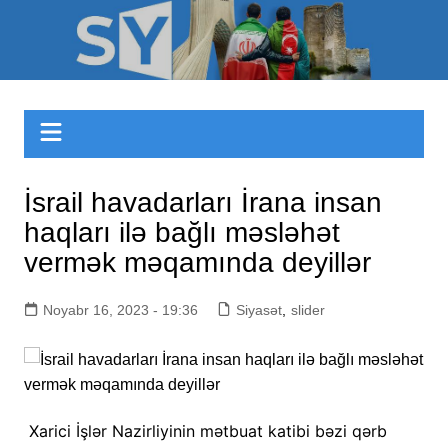
Skip
to
Sizinyol.org
content
İsrail havadarları İrana insan
haqları ilə bağlı məsləhət
vermək məqamında deyillər
Noyabr 16, 2023 - 19:36
Siyasət
,
slider
Xarici İşlər Nazirliyinin mətbuat katibi bəzi qərb