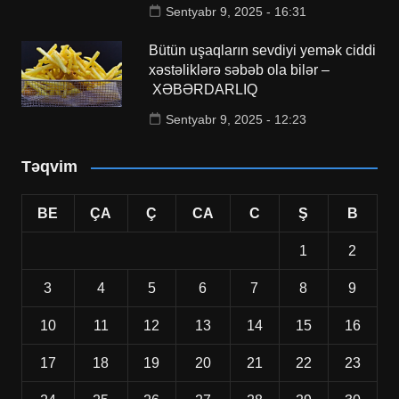
Sentyabr 9, 2025 - 16:31
Bütün uşaqların sevdiyi yemək ciddi
xəstəliklərə səbəb ola bilər –
XƏBƏRDARLIQ
Sentyabr 9, 2025 - 12:23
Təqvim
BE
ÇA
Ç
CA
C
Ş
B
1
2
3
4
5
6
7
8
9
10
11
12
13
14
15
16
17
18
19
20
21
22
23