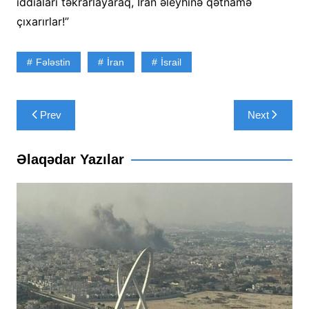
iddiaları təkrarlayaraq, İran əleyhinə qətnamə
çıxarırlar!”
Fələstin
İran
İsrail
Yazı
Prev
Next
naviqasiyası
Əlaqədar Yazılar