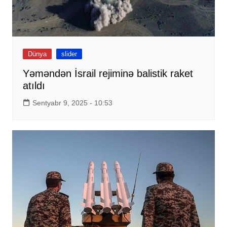
Dünya
slider
Yəməndən İsrail rejiminə balistik raket
atıldı
Sentyabr 9, 2025 - 10:53