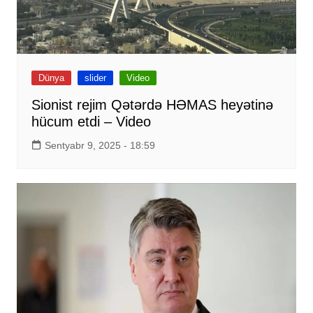
Dünya
slider
Video
Sionist rejim Qətərdə HƏMAS heyətinə
hücum etdi – Video
Sentyabr 9, 2025 - 18:59