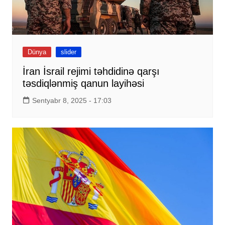
Dünya
slider
İran İsrail rejimi təhdidinə qarşı
təsdiqlənmiş qanun layihəsi
Sentyabr 8, 2025 - 17:03