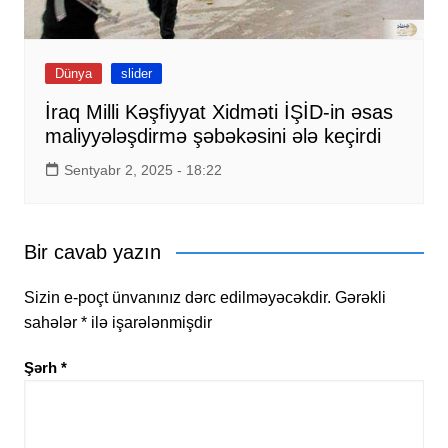
Dünya
slider
İraq Milli Kəşfiyyat Xidməti İŞİD-in əsas
maliyyələşdirmə şəbəkəsini ələ keçirdi
Sentyabr 2, 2025 - 18:22
Bir cavab yazın
Sizin e-poçt ünvanınız dərc edilməyəcəkdir.
Gərəkli
sahələr
*
ilə işarələnmişdir
Şərh
*