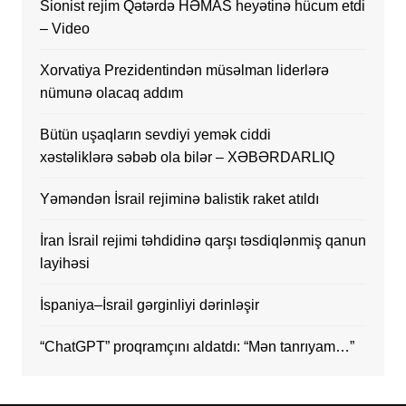
Sionist rejim Qətərdə HƏMAS heyətinə hücum etdi
– Video
Xorvatiya Prezidentindən müsəlman liderlərə
nümunə olacaq addım
Bütün uşaqların sevdiyi yemək ciddi
xəstəliklərə səbəb ola bilər – XƏBƏRDARLIQ
Yəməndən İsrail rejiminə balistik raket atıldı
İran İsrail rejimi təhdidinə qarşı təsdiqlənmiş qanun
layihəsi
İspaniya–İsrail gərginliyi dərinləşir
“ChatGPT” proqramçını aldatdı: “Mən tanrıyam…”