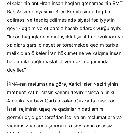
ölkələrinin anti-İran insan haqları qətnaməsinin BMT
Baş Assambleyasının 3-cü Komitəsində təqdim
edilməsi və təsdiq edilməsində siyasi fəaliyyətini
qeyri-legitim və etibarsız hesab edərək vurğulayıb:
“İnsan hüquqlarının mütəşəkkil şəkildə pozulması və
xalqlara qarşı cinayətlər törətməkdə qədim tarixə
malik olan ölkələr İran hökumətinə və xalqına insan
haqları ilə bağlı məsləhət vermək məqamında
deyillər.”
İRNA-nın məlumatına görə, Xarici İşlər Nazirliyinin
mətbuat katibi Nasir Kənani deyib: “Necə olur ki,
Amerika və bəzi Qərb ölkələri Qəzzada qəsbkar
İsrail rejiminin uşaq və qadınların qətliamını
görmürlər, digər tərəfdən isə, yalan məlumatlara və
vicdansız ümumiləşdirmələrə söykənən əsassız