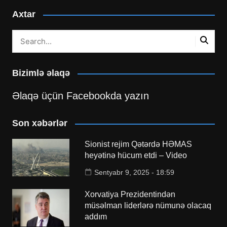
Axtar
Bizimlə əlaqə
Əlaqə üçün Facebookda yazın
Son xəbərlər
Sionist rejim Qətərdə HƏMAS
heyətinə hücum etdi – Video
Sentyabr 9, 2025 - 18:59
Xorvatiya Prezidentindən
müsəlman liderlərə nümunə olacaq
addım