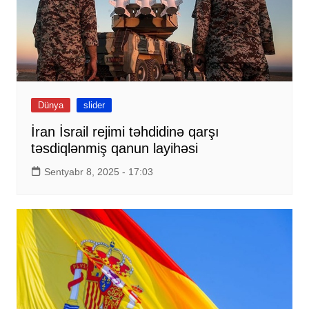
Dünya
slider
İran İsrail rejimi təhdidinə qarşı
təsdiqlənmiş qanun layihəsi
Sentyabr 8, 2025 - 17:03