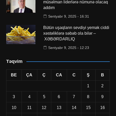
müsəlman liderlərə nümunə olacaq
addım
Sentyabr 9, 2025 - 16:31
Bütün uşaqların sevdiyi yemək ciddi
xəstəliklərə səbəb ola bilər –
XƏBƏRDARLIQ
Sentyabr 9, 2025 - 12:23
Təqvim
BE
ÇA
Ç
CA
C
Ş
B
1
2
3
4
5
6
7
8
9
10
11
12
13
14
15
16