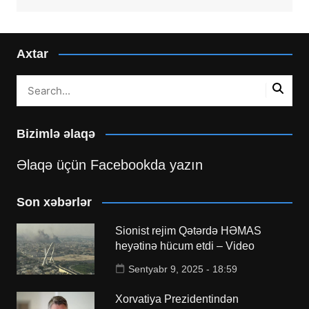
Axtar
Bizimlə əlaqə
Əlaqə üçün Facebookda yazın
Son xəbərlər
Sionist rejim Qətərdə HƏMAS
heyətinə hücum etdi – Video
Sentyabr 9, 2025 - 18:59
Xorvatiya Prezidentindən