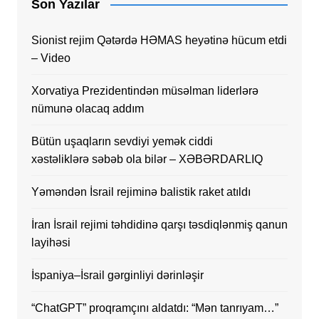
Son Yazılar
Sionist rejim Qətərdə HƏMAS heyətinə hücum etdi
– Video
Xorvatiya Prezidentindən müsəlman liderlərə
nümunə olacaq addım
Bütün uşaqların sevdiyi yemək ciddi
xəstəliklərə səbəb ola bilər – XƏBƏRDARLIQ
Yəməndən İsrail rejiminə balistik raket atıldı
İran İsrail rejimi təhdidinə qarşı təsdiqlənmiş qanun
layihəsi
İspaniya–İsrail gərginliyi dərinləşir
“ChatGPT” proqramçını aldatdı: “Mən tanrıyam…”