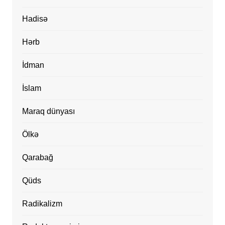
Hadisə
Hərb
İdman
İslam
Maraq dünyası
Ölkə
Qarabağ
Qüds
Radikalizm