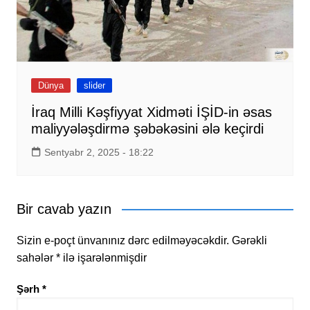
Dünya
slider
İraq Milli Kəşfiyyat Xidməti İŞİD-in əsas
maliyyələşdirmə şəbəkəsini ələ keçirdi
Sentyabr 2, 2025 - 18:22
Bir cavab yazın
Sizin e-poçt ünvanınız dərc edilməyəcəkdir.
Gərəkli
sahələr
*
ilə işarələnmişdir
Şərh
*