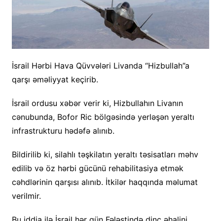
İsrail Hərbi Hava Qüvvələri Livanda “Hizbullah”a
qarşı əməliyyat keçirib.
İsrail ordusu xəbər verir ki, Hizbullahın Livanın
cənubunda, Bofor Ric bölgəsində yerləşən yeraltı
infrastrukturu hədəfə alınıb.
Bildirilib ki, silahlı təşkilatın yeraltı təsisatları məhv
edilib və öz hərbi gücünü rehabilitasiya etmək
cəhdlərinin qarşısı alınıb. İtkilər haqqında məlumat
verilmir.
Bu iddia ilə İsrail hər gün Fələstində dinc əhalini