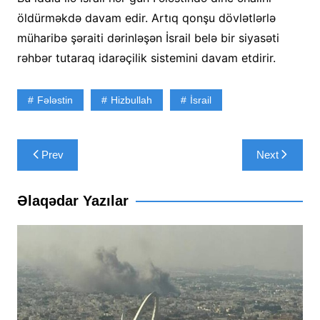
öldürməkdə davam edir. Artıq qonşu dövlətlərlə
müharibə şəraiti dərinləşən İsrail belə bir siyasəti
rəhbər tutaraq idarəçilik sistemini davam etdirir.
Fələstin
Hizbullah
İsrail
Yazı
Prev
Next
naviqasiyası
Əlaqədar Yazılar