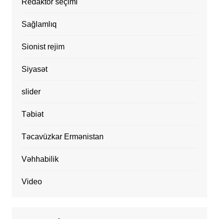
Redaktor seçimi
Sağlamlıq
Sionist rejim
Siyasət
slider
Təbiət
Təcavüzkar Ermənistan
Vəhhabilik
Video