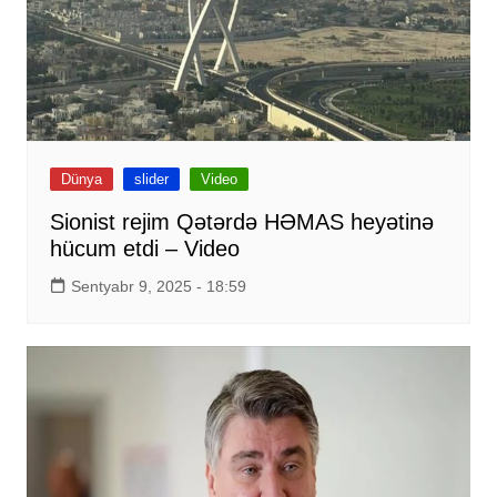
Dünya
slider
Video
Sionist rejim Qətərdə HƏMAS heyətinə
hücum etdi – Video
Sentyabr 9, 2025 - 18:59