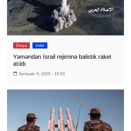
Dünya
slider
Yəməndən İsrail rejiminə balistik raket
atıldı
Sentyabr 9, 2025 - 10:53