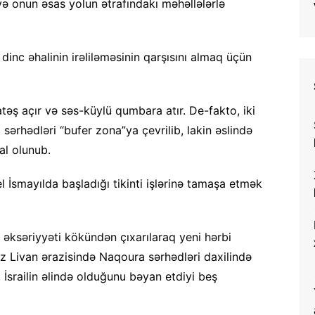
və onun əsas yolun ətrafındakı məhəllələrlə
 dinc əhalinin irəliləməsinin qarşısını almaq üçün
təş açır və səs-küylü qumbara atır. De-fakto, iki
sərhədləri “bufer zona”ya çevrilib, lakin əslində
ğal olunub.
el İsmayılda başladığı tikinti işlərinə tamaşa etmək
n əksəriyyəti kökündən çıxarılaraq yeni hərbi
əz Livan ərazisində Naqoura sərhədləri daxilində
İsrailin əlində olduğunu bəyan etdiyi beş