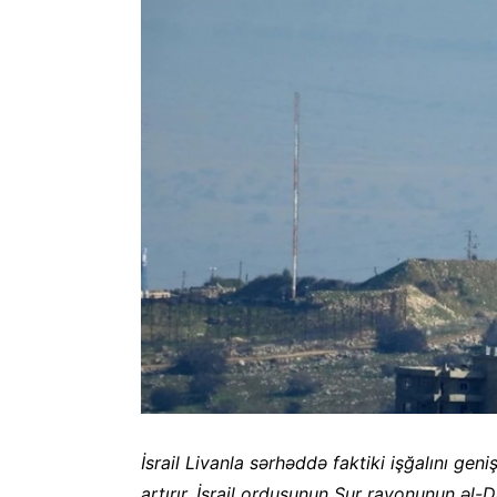
İsrail Livanla sərhəddə faktiki işğalını geni
artırır. İsrail ordusunun Sur rayonunun əl-