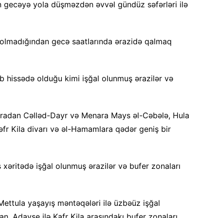
n gecəyə yola düşməzdən əvvəl gündüz səfərləri ilə
ti olmadığından gecə saatlarında ərazidə qalmaq
b hissədə olduğu kimi işğal olunmuş ərazilər və
oradan Cəlləd-Dayr və Menara Mays əl-Cəbələ, Hula
fr Kila divarı və əl-Hamamlara qədər geniş bir
 xəritədə işğal olunmuş ərazilər və bufer zonaları
ettula yaşayış məntəqələri ilə üzbəüz işğal
n, Adayşe ilə Kafr Kila arasındakı bufer zonaları