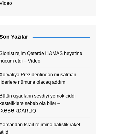
Video
Son Yazılar
Sionist rejim Qətərdə HƏMAS heyətinə
hücum etdi – Video
Xorvatiya Prezidentindən müsəlman
liderlərə nümunə olacaq addım
Bütün uşaqların sevdiyi yemək ciddi
xəstəliklərə səbəb ola bilər –
XƏBƏRDARLIQ
Yəməndən İsrail rejiminə balistik raket
atıldı