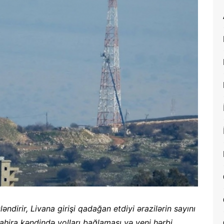
şləndirir, Livana girişi qadağan etdiyi ərazilərin sayını
Dahira kəndində yolları bağlaması və yeni hərbi