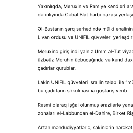
Yaxınlıqda, Meruxin və Ramiye kəndləri ara
dərinliyində Cəbəl Blat hərbi bazası yerləşi
Əl-Bustanın şərq sərhədində mülki əhalinin
Livan ordusu və UNIFIL qüvvələri yerləşdiri
Meruxinə giriş indi yalnız Umm əl-Tut viya
üzbəüz Meruhin üçbucağında və kənd daxi
çadırlar qurublar.
Lakin UNIFIL qüvvələri İsrailin tələbi ilə “
bu çadırların sökülməsinə göstəriş verib.
Rəsmi olaraq işğal olunmuş ərazilərlə yanaş
zonaları əl-Labbundan əl-Dahirə, Birket Riş
Artan məhdudiyyətlərlə, sakinlərin hərəkə