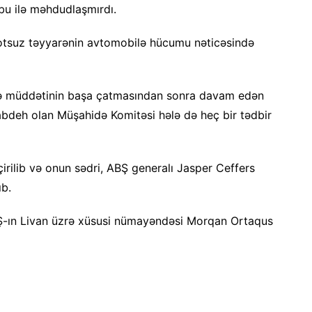
ubu ilə məhdudlaşmırdı.
otsuz təyyarənin avtomobilə hücumu nəticəsində
və müddətinin başa çatmasından sonra davam edən
bdeh olan Müşahidə Komitəsi hələ də heç bir tədbir
çirilib və onun sədri, ABŞ generalı Jasper Ceffers
ıb.
ABŞ-ın Livan üzrə xüsusi nümayəndəsi Morqan Ortaqus