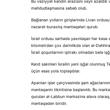
Bu vəziyyət kəndin ərazisini xeyli azaldıb 
məhdudlaşmasına səbəb olub.
Bağlanan yolların girişlərində Livan ordusu
nəzarət-buraxılış məntəqələri qurub.
İsrail ordusu sərhədə yaxınlaşan hər kəsə a
kilometrdən çox dərinlikdə olan əl-Dəhhira 
İsrail qoşunlarının iştirakı olmadan belə iş
Kənd sakinləri İsrailin yeni işğal olunmuş T
üçün əsas yola toplaşıblar.
Aparılan işlər çərçivəsində şam ağaclarını
məntəqənin tikintisinə başlanılıb. Bu mərk
qurulan əl-Labbun mərkəzinə əlavə olaraq, 
məntəqədən biridir.