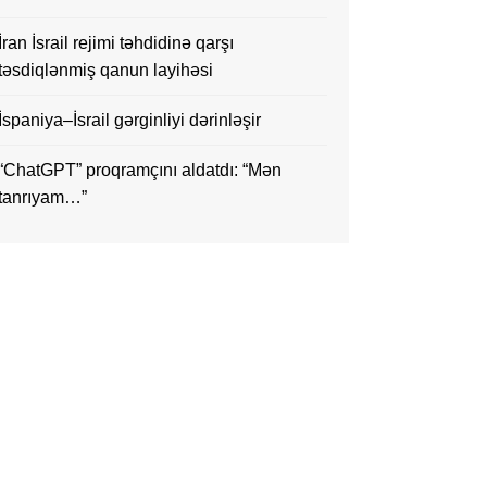
İran İsrail rejimi təhdidinə qarşı
təsdiqlənmiş qanun layihəsi
İspaniya–İsrail gərginliyi dərinləşir
“ChatGPT” proqramçını aldatdı: “Mən
tanrıyam…”