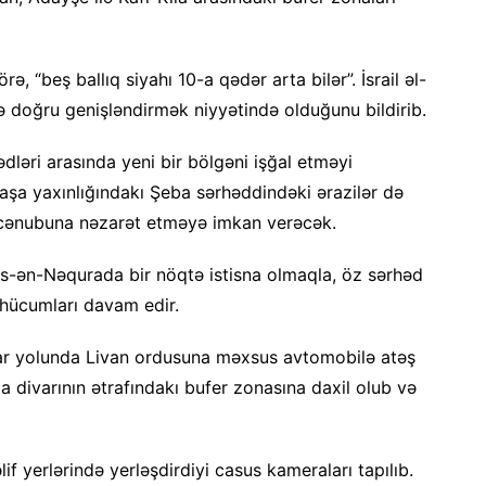
ə, “beş ballıq siyahı 10-a qədər arta bilər”. İsrail əl-
 doğru genişləndirmək niyyətində olduğunu bildirib.
ləri arasında yeni bir bölgəni işğal etməyi
 Raşa yaxınlığındakı Şeba sərhəddindəki ərazilər də
ın cənubuna nəzarət etməyə imkan verəcək.
s-ən-Nəqurada bir nöqtə istisna olmaqla, öz sərhəd
 hücumları davam edir.
ar yolunda Livan ordusuna məxsus avtomobilə atəş
la divarının ətrafındakı bufer zonasına daxil olub və
f yerlərində yerləşdirdiyi casus kameraları tapılıb.