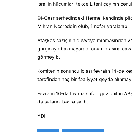
İsrailin hücumları təkcə Litani çayının cən
Əl-Qəsr sərhədindəki Hermel kəndində pil
Mihran Nəsrəddin ölüb, 1 nəfər yaralanıb.
Atəşkəs sazişinin qüvvəyə minməsindən 
gərginliyə baxmayaraq, onun icrasına cava
görməyib.
Komitənin sonuncu iclası fevralın 14-də ke
tərəfindən heç bir fəaliyyət qeydə alınmay
Fevralın 16-da Livana səfəri gözlənilən 
da səfərini təxirə salıb.
YDH