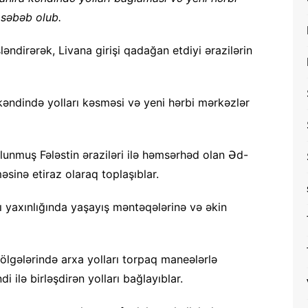
a səbəb olub.
şləndirərək, Livana girişi qadağan etdiyi ərazilərin
kəndində yolları kəsməsi və yeni hərbi mərkəzlər
 olunmuş Fələstin əraziləri ilə həmsərhəd olan Əd-
əsinə etiraz olaraq toplaşıblar.
ı yaxınlığında yaşayış məntəqələrinə və əkin
bölgələrində arxa yolları torpaq maneələrlə
 ilə birləşdirən yolları bağlayıblar.