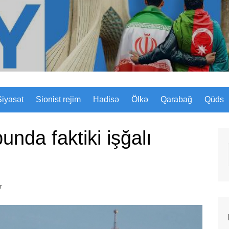
Sizinyol.org
Siyasət
Sionist rejim
Hadisə
Ölkə
Qarabağ
Qüds
unda faktiki işğalı
r