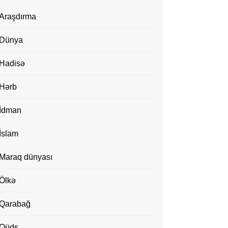
Araşdırma
Dünya
Hadisə
Hərb
İdman
İslam
Maraq dünyası
Ölkə
Qarabağ
Qüds