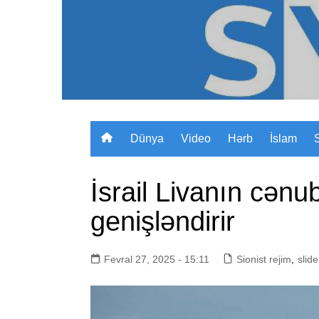
Skip
to
content
Dünya
Video
Hərb
İslam
İsrail Livanın cənub
genişləndirir
Fevral 27, 2025 - 15:11
Sionist rejim
,
slide