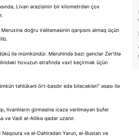
sında, Livan ərazisinin bir kilometrdən çox
r.
 Meruxinə doğru irəliləməsinin qarşısını almaq üçün
lib.
dükü ilə mümkündür. Meruhində bəzi gənclər Zer’itlə
lindəki hovuzun ətrafında vaxt keçirmək üçün
mümkün təhlükəni ört-basdır edə biləcəkləri” əsası ilə
ı, livanlıların girməsinə icazə verilməyən bufer
a və Vadi əl-Allikə qədər uzanır.
ti Naqoura və əl-Dahiradan Yarun, əl-Bustan və