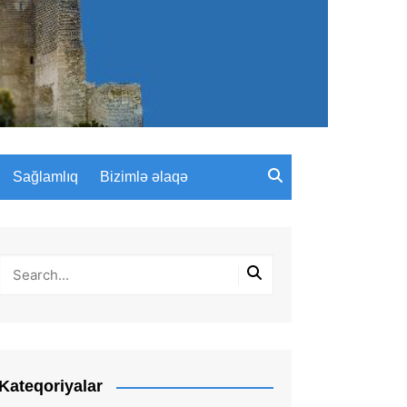
Sağlamlıq
Bizimlə əlaqə
Kateqoriyalar