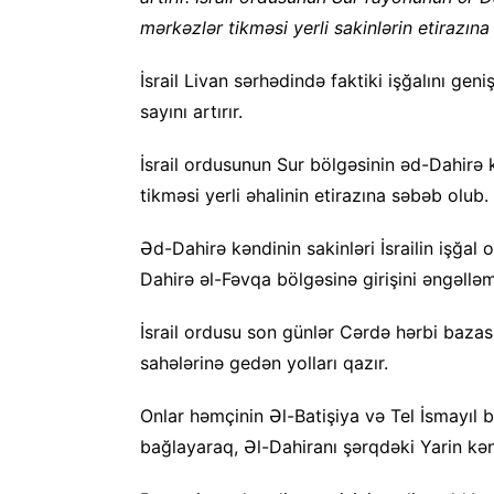
mərkəzlər tikməsi yerli sakinlərin etirazın
İsrail Livan sərhədində faktiki işğalını geni
sayını artırır.
İsrail ordusunun Sur bölgəsinin əd-Dahirə 
tikməsi yerli əhalinin etirazına səbəb olub.
Əd-Dahirə kəndinin sakinləri İsrailin işğal
Dahirə əl-Fəvqa bölgəsinə girişini əngəlləm
İsrail ordusu son günlər Cərdə hərbi bazas
sahələrinə gedən yolları qazır.
Onlar həmçinin Əl-Batişiya və Tel İsmayıl 
bağlayaraq, Əl-Dahiranı şərqdəki Yarin kəndi