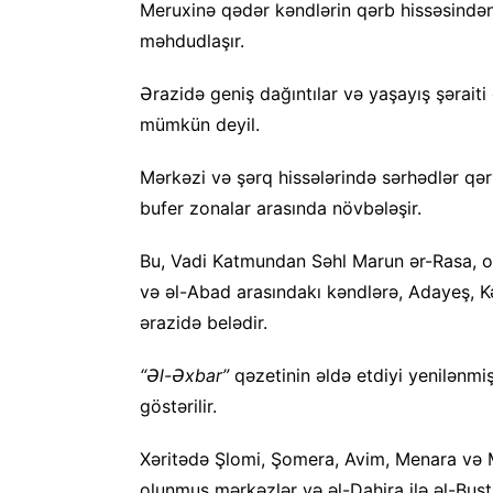
Meruxinə qədər kəndlərin qərb hissəsində
məhdudlaşır.
Ərazidə geniş dağıntılar və yaşayış şərai
mümkün deyil.
Mərkəzi və şərq hissələrində sərhədlər qər
bufer zonalar arasında növbələşir.
Bu, Vadi Katmundan Səhl Marun ər-Rasa, 
və əl-Abad arasındakı kəndlərə, Adayeş, Kə
ərazidə belədir.
“Əl-Əxbar”
qəzetinin əldə etdiyi yenilənmiş
göstərilir.
Xəritədə Şlomi, Şomera, Avim, Menara və M
olunmuş mərkəzlər və əl-Dahira ilə əl-Busta