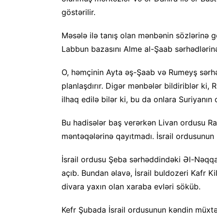
göstərilir.
Məsələ ilə tanış olan mənbənin sözlərinə gör
Labbun bazasını Alme al-Şaab sərhədlərinə
O, həmçinin Ayta əş-Şaab və Rumeyş sərhəd
planlaşdırır. Digər mənbələr bildiriblər ki,
ilhaq edilə bilər ki, bu da onlara Suriyan
Bu hadisələr baş verərkən Livan ordusu Ra
məntəqələrinə qayıtmadı. İsrail ordusunun
İsrail ordusu Şeba sərhəddindəki Əl-Nəqq
açıb. Bundan əlavə, İsrail buldozeri Kafr Ki
divara yaxın olan xaraba evləri söküb.
Kefr Şubada İsrail ordusunun kəndin müxtəli