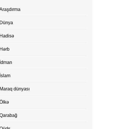
Araşdırma
Dünya
Hadisə
Hərb
İdman
İslam
Maraq dünyası
Ölkə
Qarabağ
Qüds