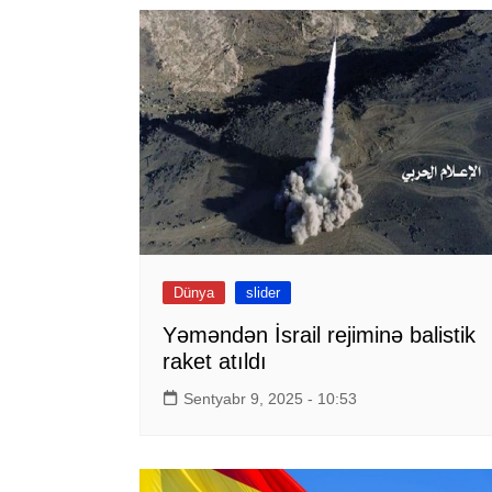
Dünya
slider
Yəməndən İsrail rejiminə balistik
raket atıldı
Sentyabr 9, 2025 - 10:53