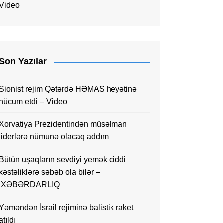
Video
Son Yazılar
Sionist rejim Qətərdə HƏMAS heyətinə
hücum etdi – Video
Xorvatiya Prezidentindən müsəlman
liderlərə nümunə olacaq addım
Bütün uşaqların sevdiyi yemək ciddi
xəstəliklərə səbəb ola bilər –
XƏBƏRDARLIQ
Yəməndən İsrail rejiminə balistik raket
atıldı