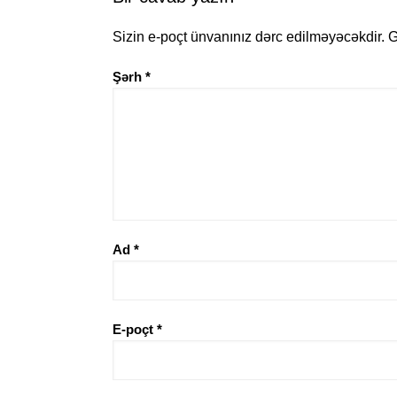
Sizin e-poçt ünvanınız dərc edilməyəcəkdir.
G
Şərh
*
Ad
*
E-poçt
*