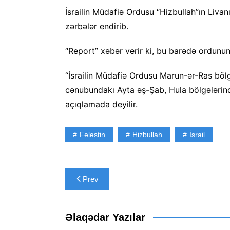
İsrailin Müdafiə Ordusu “Hizbullah”ın Liva
zərbələr endirib.
“Report” xəbər verir ki, bu barədə ordunu
“İsrailin Müdafiə Ordusu Marun-ər-Ras bölg
cənubundakı Ayta əş-Şab, Hula bölgələrində
açıqlamada deyilir.
Fələstin
Hizbullah
İsrail
Yazı
Prev
naviqasiyası
Əlaqədar Yazılar