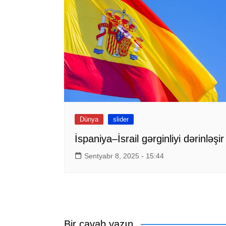
Dünya
slider
İspaniya–İsrail gərginliyi dərinləşir
Sentyabr 8, 2025 - 15:44
Bir cavab yazın