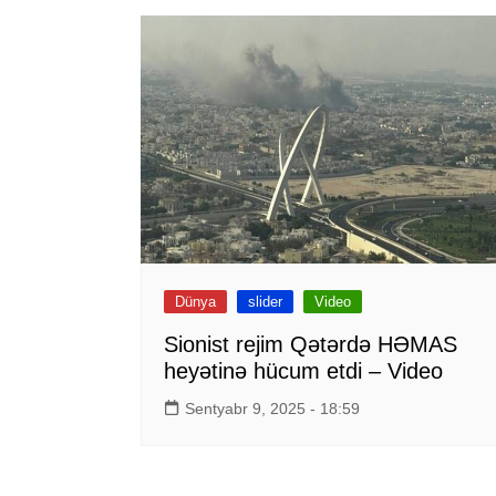
Dünya
slider
Video
Sionist rejim Qətərdə HƏMAS
heyətinə hücum etdi – Video
Sentyabr 9, 2025 - 18:59