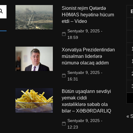
Sionist rejim Qətərdə
HƏMAS heyətinə hücum
etdi – Video
Sentyabr 9, 2025 -
18:59
Xorvatiya Prezidentindən
müsəlman liderlərə
nümunə olacaq addım
Sentyabr 9, 2025 -
16:31
Bütün uşaqların sevdiyi
yemək ciddi
xəstəliklərə səbəb ola
bilər – XƏBƏRDARLIQ
« 
Sentyabr 9, 2025 -
12:23