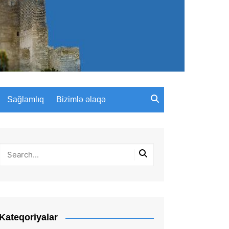
Sağlamlıq
Bizimlə əlaqə
Kateqoriyalar