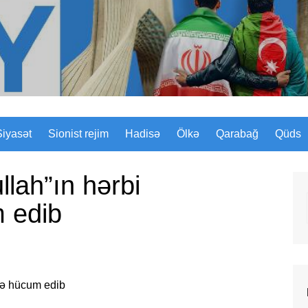
Sizinyol.org
Siyasət
Sionist rejim
Hadisə
Ölkə
Qarabağ
Qüds
llah”ın hərbi
m edib