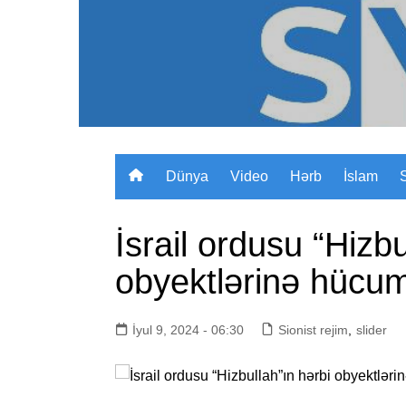
Skip
to
content
Dünya
Video
Hərb
İslam
İsrail ordusu “Hizbu
obyektlərinə hücu
İyul 9, 2024 - 06:30
Sionist rejim
,
slider