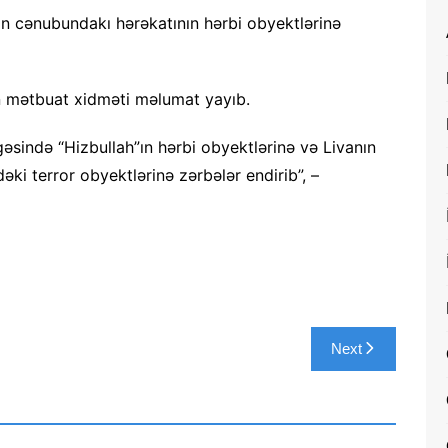
nın cənubundakı hərəkatının hərbi obyektlərinə
n mətbuat xidməti məlumat yayıb.
əsində “Hizbullah”ın hərbi obyektlərinə və Livanın
ki terror obyektlərinə zərbələr endirib”, –
Next