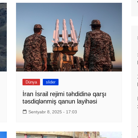
Dünya
slider
İran İsrail rejimi təhdidinə qarşı
təsdiqlənmiş qanun layihəsi
Sentyabr 8, 2025 - 17:03