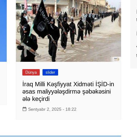
Dünya
slider
İraq Milli Kəşfiyyat Xidməti İŞİD-in
əsas maliyyələşdirmə şəbəkəsini
ələ keçirdi
Sentyabr 2, 2025 - 18:22