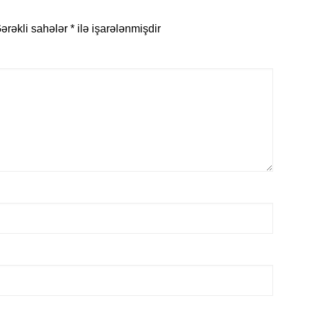
ərəkli sahələr
*
ilə işarələnmişdir