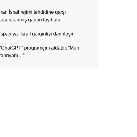
İran İsrail rejimi təhdidinə qarşı
təsdiqlənmiş qanun layihəsi
İspaniya–İsrail gərginliyi dərinləşir
“ChatGPT” proqramçını aldatdı: “Mən
tanrıyam…”