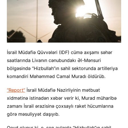
İsrail Müdafiə Qüvvələri (IDF) cümə axşamı səhər
saatlarında Livanın cənubundakı Əl-Mənsuri
bölgəsində “Hizbullah”ın sahil sektorunda artilleriya
komandiri Məhəmməd Camal Muradı öldürüb.
“Report”
İsrail Müdafiə Nazirliyinin mətbuat
xidmətinə istinadən xəbər verir ki, Murad müharibə
zamanı İsrail ərazisinə çoxsaylı raket hücumlarına
görə məsuliyyət daşıyıb.
Qeyd olunur ki, o, son aylarda “Hizbullah”ın sahil