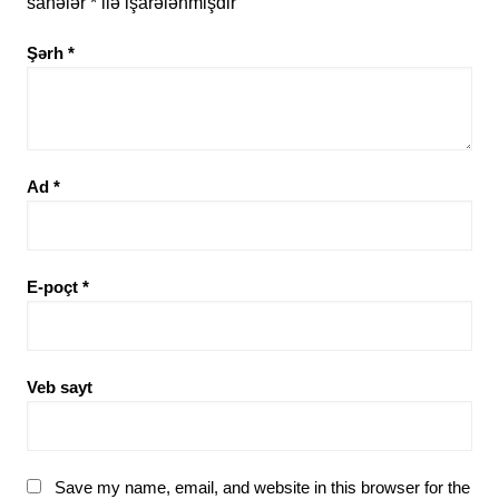
sahələr
*
ilə işarələnmişdir
Şərh
*
Ad
*
E-poçt
*
Veb sayt
Save my name, email, and website in this browser for the