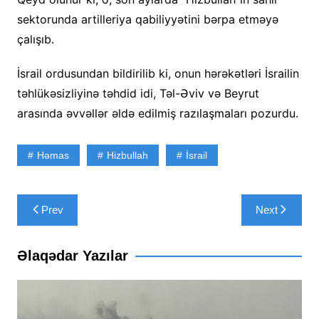
sektorunda artilleriya qabiliyyətini bərpa etməyə
çalışıb.
İsrail ordusundan bildirilib ki, onun hərəkətləri İsrailin
təhlükəsizliyinə təhdid idi, Təl-Əviv və Beyrut
arasında əvvəllər əldə edilmiş razılaşmaları pozurdu.
Həmas
Hizbullah
İsrail
Yazı
Prev
Next
naviqasiyası
Əlaqədar Yazılar