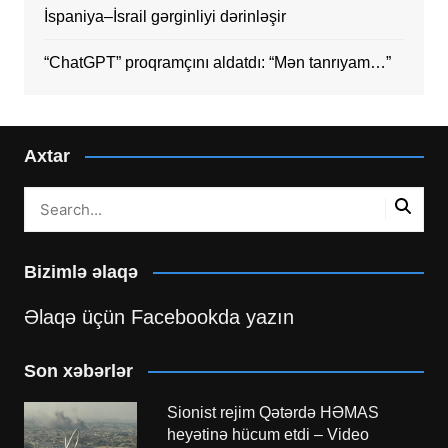
İspaniya–İsrail gərginliyi dərinləşir
“ChatGPT” proqramçını aldatdı: “Mən tanrıyam…”
Axtar
Bizimlə əlaqə
Əlaqə üçün Facebookda yazın
Son xəbərlər
Sionist rejim Qətərdə HƏMAS
heyətinə hücum etdi – Video