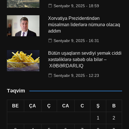
Sentyabr 9, 2025 - 18:59
Xorvatiya Prezidentindən
müsəlman liderlərə nümunə olacaq
addım
Sentyabr 9, 2025 - 16:31
Bütün uşaqların sevdiyi yemək ciddi
xəstəliklərə səbəb ola bilər –
XƏBƏRDARLIQ
Sentyabr 9, 2025 - 12:23
Təqvim
BE
ÇA
Ç
CA
C
Ş
B
1
2