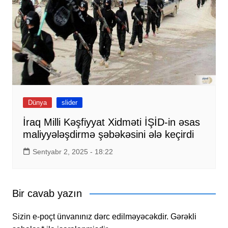
Dünya
slider
İraq Milli Kəşfiyyat Xidməti İŞİD-in əsas
maliyyələşdirmə şəbəkəsini ələ keçirdi
Sentyabr 2, 2025 - 18:22
Bir cavab yazın
Sizin e-poçt ünvanınız dərc edilməyəcəkdir.
Gərəkli