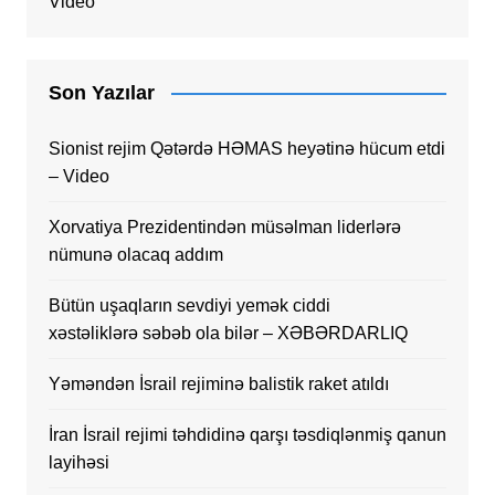
Video
Son Yazılar
Sionist rejim Qətərdə HƏMAS heyətinə hücum etdi
– Video
Xorvatiya Prezidentindən müsəlman liderlərə
nümunə olacaq addım
Bütün uşaqların sevdiyi yemək ciddi
xəstəliklərə səbəb ola bilər – XƏBƏRDARLIQ
Yəməndən İsrail rejiminə balistik raket atıldı
İran İsrail rejimi təhdidinə qarşı təsdiqlənmiş qanun
layihəsi