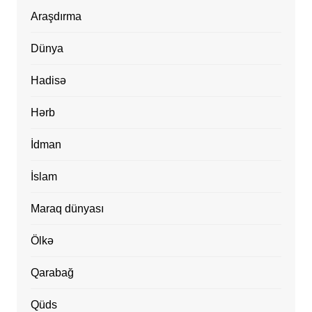
Araşdırma
Dünya
Hadisə
Hərb
İdman
İslam
Maraq dünyası
Ölkə
Qarabağ
Qüds