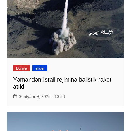
Dünya
slider
Yəməndən İsrail rejiminə balistik raket
atıldı
Sentyabr 9, 2025 - 10:53