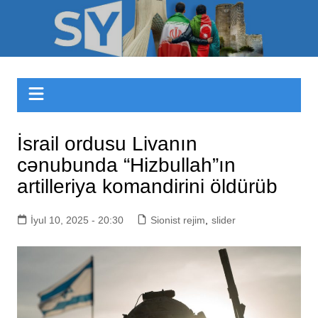
Skip
to
Sizinyol.org
content
İsrail ordusu Livanın
cənubunda “Hizbullah”ın
artilleriya komandirini öldürüb
İyul 10, 2025 - 20:30
Sionist rejim
,
slider