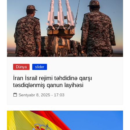
Dünya
slider
İran İsrail rejimi təhdidinə qarşı
təsdiqlənmiş qanun layihəsi
Sentyabr 8, 2025 - 17:03