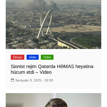
Dünya
slider
Video
Sionist rejim Qətərdə HƏMAS heyətinə
hücum etdi – Video
Sentyabr 9, 2025 - 18:59