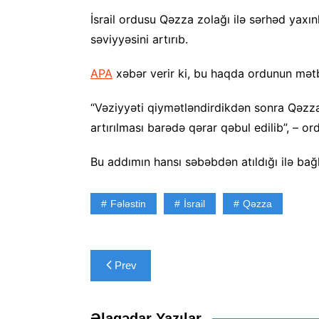
İsrail ordusu Qəzza zolağı ilə sərhəd yaxınl
səviyyəsini artırıb.
APA
xəbər verir ki, bu haqda ordunun mət
“Vəziyyəti qiymətləndirdikdən sonra Qəzza 
artırılması barədə qərar qəbul edilib”, – o
Bu addımın hansı səbəbdən atıldığı ilə bağl
Fələstin
İsrail
Qəzza
Yazı
Prev
naviqasiyası
Əlaqədar Yazılar