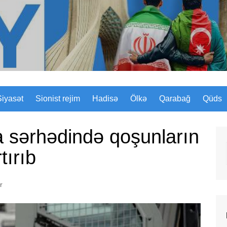
Sizinyol.org
Siyasət
Sionist rejim
Hadisə
Ölkə
Qarabağ
Qüds
a sərhədində qoşunların
tırıb
r