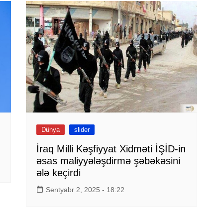
Dünya
slider
İraq Milli Kəşfiyyat Xidməti İŞİD-in
əsas maliyyələşdirmə şəbəkəsini
ələ keçirdi
Sentyabr 2, 2025 - 18:22