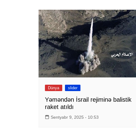
Dünya
slider
Yəməndən İsrail rejiminə balistik
raket atıldı
Sentyabr 9, 2025 - 10:53