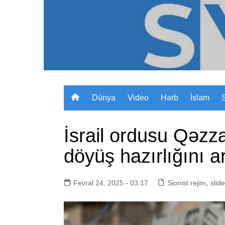
Skip
to
content
Dünya
Video
Hərb
İslam
İsrail ordusu Qəzz
döyüş hazırlığını ar
Fevral 24, 2025 - 03:17
Sionist rejim
,
slide