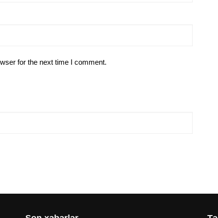
wser for the next time I comment.
Son xəbərlər
Tə