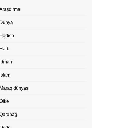
Araşdırma
Dünya
Hadisə
Hərb
İdman
İslam
Maraq dünyası
Ölkə
Qarabağ
Qüds