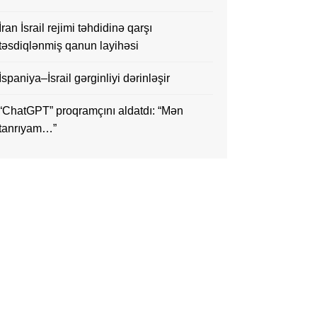
İran İsrail rejimi təhdidinə qarşı
təsdiqlənmiş qanun layihəsi
İspaniya–İsrail gərginliyi dərinləşir
“ChatGPT” proqramçını aldatdı: “Mən
tanrıyam…”