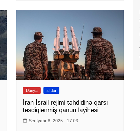
Dünya
slider
İran İsrail rejimi təhdidinə qarşı
təsdiqlənmiş qanun layihəsi
Sentyabr 8, 2025 - 17:03