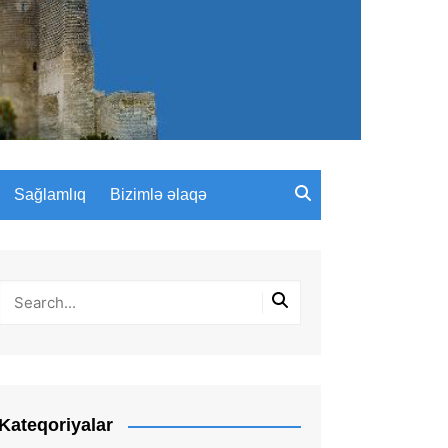
Sağlamlıq
Bizimlə əlaqə
Kateqoriyalar