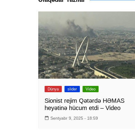
Dünya
slider
Video
Sionist rejim Qətərdə HƏMAS
heyətinə hücum etdi – Video
Sentyabr 9, 2025 - 18:59