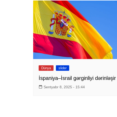
Dünya
slider
İspaniya–İsrail gərginliyi dərinləşir
Sentyabr 8, 2025 - 15:44