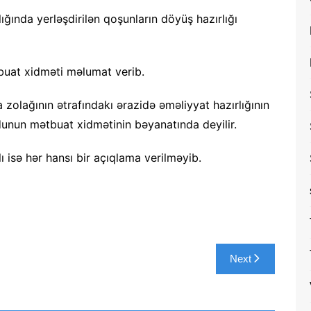
ığında yerləşdirilən qoşunların döyüş hazırlığı
buat xidməti məlumat verib.
zolağının ətrafındakı ərazidə əməliyyat hazırlığının
rdunun mətbuat xidmətinin bəyanatında deyilir.
ı isə hər hansı bir açıqlama verilməyib.
Next