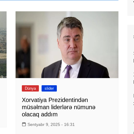
Dünya
slider
Xorvatiya Prezidentindən
müsəlman liderlərə nümunə
olacaq addım
Sentyabr 9, 2025 - 16:31