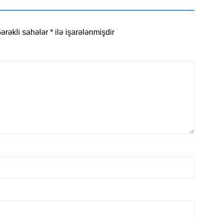
ərəkli sahələr
*
ilə işarələnmişdir