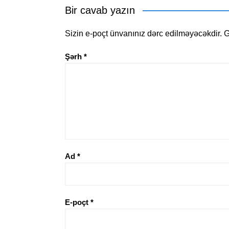
Bir cavab yazın
Sizin e-poçt ünvanınız dərc edilməyəcəkdir.
G
Şərh
*
Ad
*
E-poçt
*