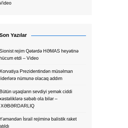
Video
Son Yazılar
Sionist rejim Qətərdə HƏMAS heyətinə
hücum etdi – Video
Xorvatiya Prezidentindən müsəlman
liderlərə nümunə olacaq addım
Bütün uşaqların sevdiyi yemək ciddi
xəstəliklərə səbəb ola bilər –
XƏBƏRDARLIQ
Yəməndən İsrail rejiminə balistik raket
atıldı