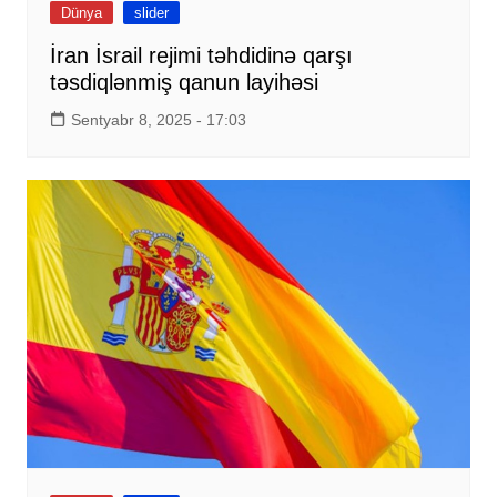
Dünya
slider
İran İsrail rejimi təhdidinə qarşı
təsdiqlənmiş qanun layihəsi
Sentyabr 8, 2025 - 17:03