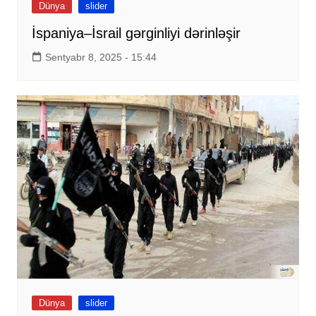
Dünya
slider
İspaniya–İsrail gərginliyi dərinləşir
Sentyabr 8, 2025 - 15:44
Dünya
slider