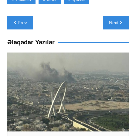
Yazı
Prev
Next
naviqasiyası
Əlaqədar Yazılar