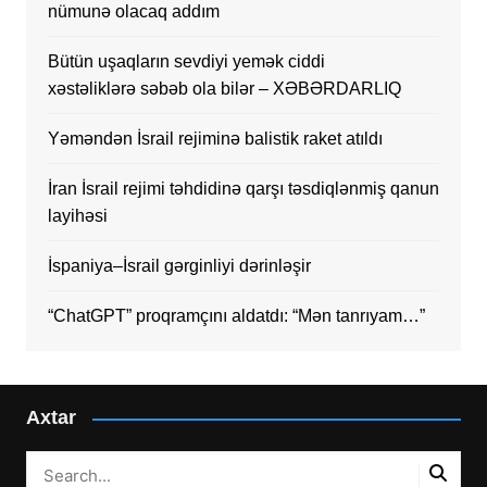
nümunə olacaq addım
Bütün uşaqların sevdiyi yemək ciddi
xəstəliklərə səbəb ola bilər – XƏBƏRDARLIQ
Yəməndən İsrail rejiminə balistik raket atıldı
İran İsrail rejimi təhdidinə qarşı təsdiqlənmiş qanun
layihəsi
İspaniya–İsrail gərginliyi dərinləşir
“ChatGPT” proqramçını aldatdı: “Mən tanrıyam…”
Axtar