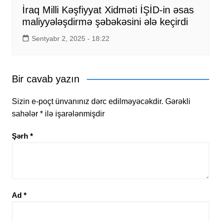
İraq Milli Kəşfiyyat Xidməti İŞİD-in əsas
maliyyələşdirmə şəbəkəsini ələ keçirdi
Sentyabr 2, 2025 - 18:22
Bir cavab yazın
Sizin e-poçt ünvanınız dərc edilməyəcəkdir.
Gərəkli
sahələr
*
ilə işarələnmişdir
Şərh
*
Ad
*