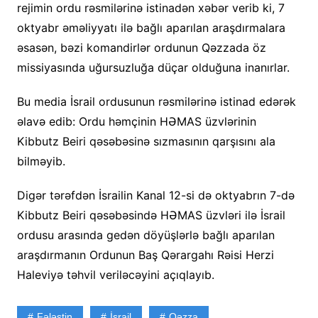
rejimin ordu rəsmilərinə istinadən xəbər verib ki, 7
oktyabr əməliyyatı ilə bağlı aparılan araşdırmalara
əsasən, bəzi komandirlər ordunun Qəzzada öz
missiyasında uğursuzluğa düçar olduğuna inanırlar.
Bu media İsrail ordusunun rəsmilərinə istinad edərək
əlavə edib: Ordu həmçinin HƏMAS üzvlərinin
Kibbutz Beiri qəsəbəsinə sızmasının qarşısını ala
bilməyib.
Digər tərəfdən İsrailin Kanal 12-si də oktyabrın 7-də
Kibbutz Beiri qəsəbəsində HƏMAS üzvləri ilə İsrail
ordusu arasında gedən döyüşlərlə bağlı aparılan
araşdırmanın Ordunun Baş Qərargahı Rəisi Herzi
Haleviyə təhvil veriləcəyini açıqlayıb.
Fələstin
İsrail
Qəzza