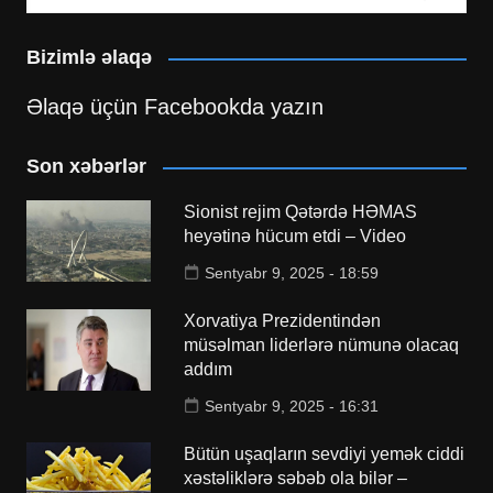
Bizimlə əlaqə
Əlaqə üçün Facebookda yazın
Son xəbərlər
Sionist rejim Qətərdə HƏMAS
heyətinə hücum etdi – Video
Sentyabr 9, 2025 - 18:59
Xorvatiya Prezidentindən
müsəlman liderlərə nümunə olacaq
addım
Sentyabr 9, 2025 - 16:31
Bütün uşaqların sevdiyi yemək ciddi
xəstəliklərə səbəb ola bilər –