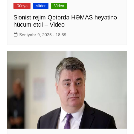
Dünya
slider
Video
Sionist rejim Qətərdə HƏMAS heyətinə
hücum etdi – Video
Sentyabr 9, 2025 - 18:59