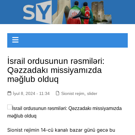
Skip
to
Sizinyol.org
content
İsrail ordusunun rəsmiləri:
Qəzzadakı missiyamızda
məğlub olduq
İyul 8, 2024 - 11:34
Sionist rejim
,
slider
Sionist rejimin 14-cü kanalı bazar günü gecə bu