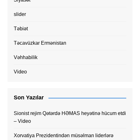
slider
Təbiət
Təcavüzkar Ermənistan
Vəhhabilik
Video
Son Yazılar
Sionist rejim Qətərdə HƏMAS heyətinə hücum etdi
– Video
Xorvatiya Prezidentindən müsəlman liderlərə