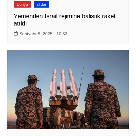
Dünya
slider
Yəməndən İsrail rejiminə balistik raket
atıldı
Sentyabr 9, 2025 - 10:53