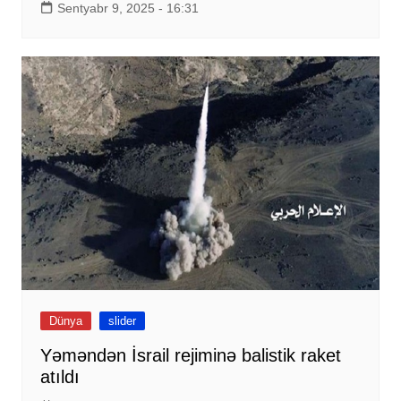
Sentyabr 9, 2025 - 16:31
Dünya
slider
Yəməndən İsrail rejiminə balistik raket
atıldı