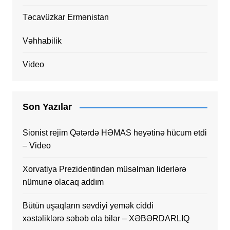
Təcavüzkar Ermənistan
Vəhhabilik
Video
Son Yazılar
Sionist rejim Qətərdə HƏMAS heyətinə hücum etdi
– Video
Xorvatiya Prezidentindən müsəlman liderlərə
nümunə olacaq addım
Bütün uşaqların sevdiyi yemək ciddi
xəstəliklərə səbəb ola bilər – XƏBƏRDARLIQ