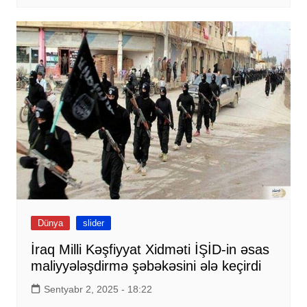
Dünya
slider
İraq Milli Kəşfiyyat Xidməti İŞİD-in əsas
maliyyələşdirmə şəbəkəsini ələ keçirdi
Sentyabr 2, 2025 - 18:22