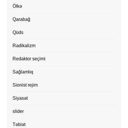
Ölkə
Qarabağ
Qüds
Radikalizm
Redaktor seçimi
Sağlamlıq
Sionist rejim
Siyasət
slider
Təbiət