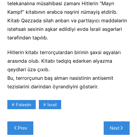
telekanalına müsahibəsi zamanı Hitlerin “Mayn
Kampf” kitabının ərəbcə nəşrini nümayiş etdirib.
Kitab Qəzzada silah anbarı və partlayıcı maddələrin
istehsalı sexinin aşkar edildiyi evdə İsrail əsgərləri
tərəfindən tapılıb.
Hitlerin kitabı terrorçulardan birinin şəxsi əşyaları
arasında olub. Kitabı tədqiq edərkən əlyazma
qeydləri üzə çıxıb.
Bu, terrorçunun baş alman nasistinin antisemit
tezislərini dərindən öyrəndiyini göstərir.
Fələstin
İsrail
Yazı
Prev
Next
naviqasiyası