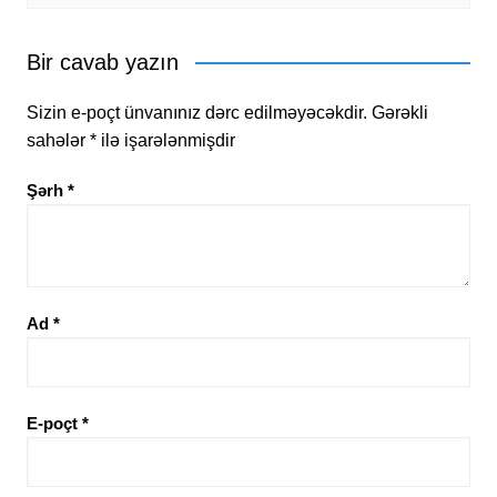
Bir cavab yazın
Sizin e-poçt ünvanınız dərc edilməyəcəkdir.
Gərəkli
sahələr
*
ilə işarələnmişdir
Şərh
*
Ad
*
E-poçt
*