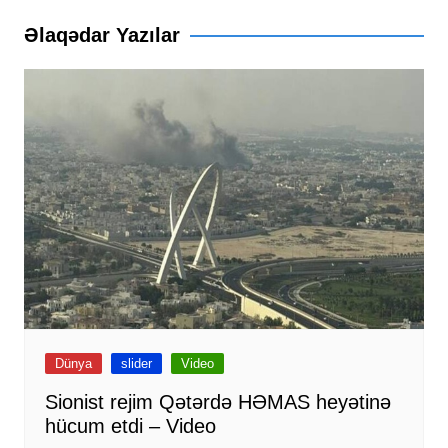
Əlaqədar Yazılar
Dünya
slider
Video
Sionist rejim Qətərdə HƏMAS heyətinə
hücum etdi – Video