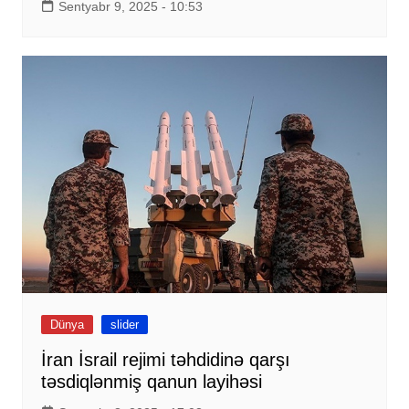
Sentyabr 9, 2025 - 10:53
Dünya
slider
İran İsrail rejimi təhdidinə qarşı
təsdiqlənmiş qanun layihəsi