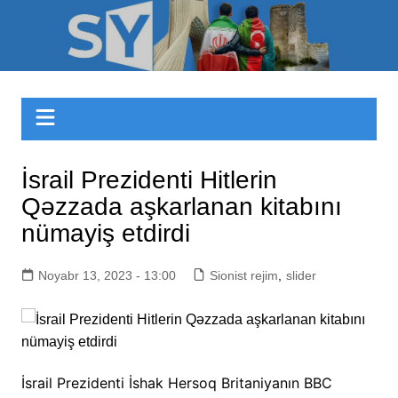
Skip
to
Sizinyol.org
content
İsrail Prezidenti Hitlerin
Qəzzada aşkarlanan kitabını
nümayiş etdirdi
Noyabr 13, 2023 - 13:00
Sionist rejim
,
slider
İsrail Prezidenti İshak Hersoq Britaniyanın BBC