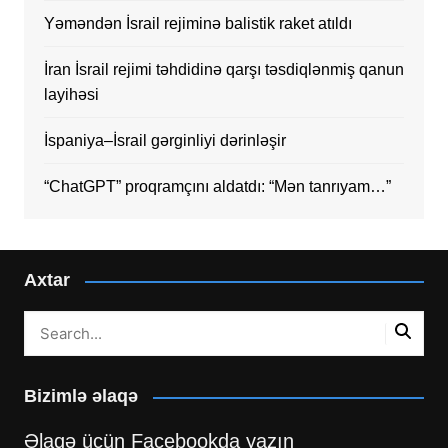
Yəməndən İsrail rejiminə balistik raket atıldı
İran İsrail rejimi təhdidinə qarşı təsdiqlənmiş qanun
layihəsi
İspaniya–İsrail gərginliyi dərinləşir
“ChatGPT” proqramçını aldatdı: “Mən tanrıyam…”
Axtar
Bizimlə əlaqə
Əlaqə üçün Facebookda yazın