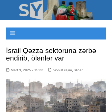
Skip
to
Sizinyol.org
content
İsrail Qəzza sektoruna zərbə
endirib, ölənlər var
Mart 9, 2025 - 15:33
Sionist rejim
,
slider