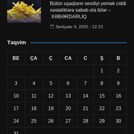
Bütün uşaqların sevdiyi yemək ciddi
xəstəliklərə səbəb ola bilər –
XƏBƏRDARLIQ
Sentyabr 9, 2025 - 12:23
Təqvim
BE
ÇA
Ç
CA
C
Ş
B
1
2
3
4
5
6
7
8
9
10
11
12
13
14
15
16
17
18
19
20
21
22
23
24
25
26
27
28
29
30
31