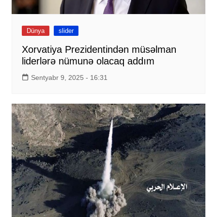
Dünya
slider
Xorvatiya Prezidentindən müsəlman
liderlərə nümunə olacaq addım
Sentyabr 9, 2025 - 16:31