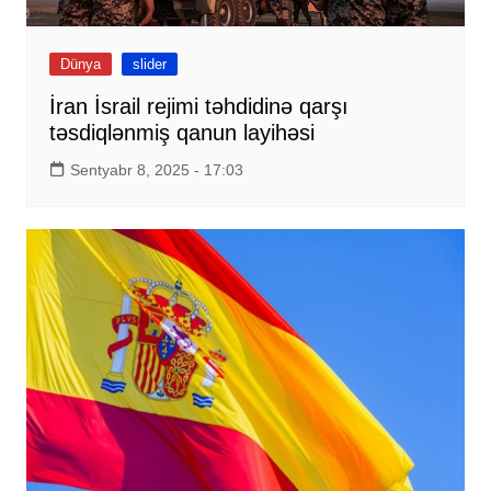
Dünya
slider
İran İsrail rejimi təhdidinə qarşı
təsdiqlənmiş qanun layihəsi
Sentyabr 8, 2025 - 17:03