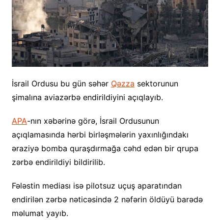
İsrail Ordusu bu gün səhər
Qəzza
sektorunun
şimalına aviazərbə endirildiyini açıqlayıb.
APA
-nın xəbərinə görə, İsrail Ordusunun
açıqlamasında hərbi birləşmələrin yaxınlığındakı
əraziyə bomba quraşdırmağa cəhd edən bir qrupa
zərbə endirildiyi bildirilib.
Fələstin mediası isə pilotsuz uçuş aparatından
endirilən zərbə nəticəsində 2 nəfərin öldüyü barədə
məlumat yayıb.