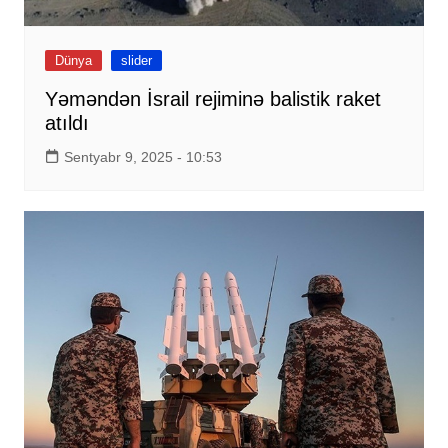
Dünya
slider
Yəməndən İsrail rejiminə balistik raket
atıldı
Sentyabr 9, 2025 - 10:53