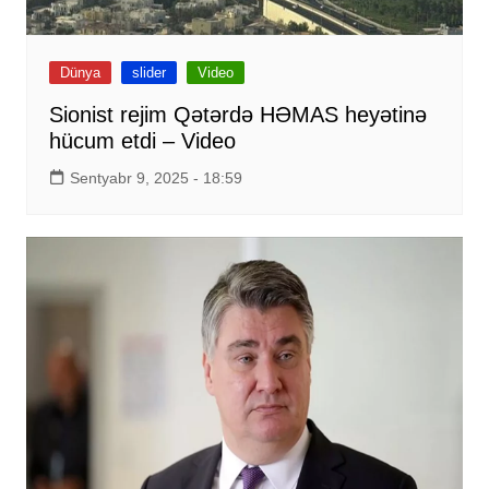
Dünya
slider
Video
Sionist rejim Qətərdə HƏMAS heyətinə
hücum etdi – Video
Sentyabr 9, 2025 - 18:59