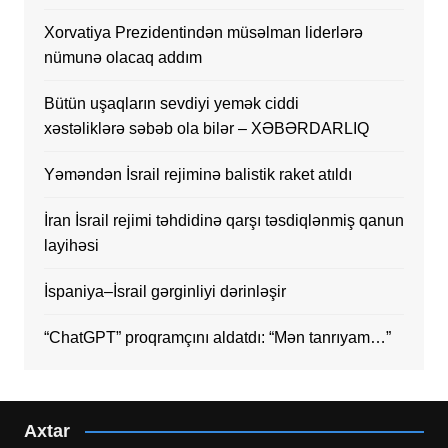
Xorvatiya Prezidentindən müsəlman liderlərə
nümunə olacaq addım
Bütün uşaqların sevdiyi yemək ciddi
xəstəliklərə səbəb ola bilər – XƏBƏRDARLIQ
Yəməndən İsrail rejiminə balistik raket atıldı
İran İsrail rejimi təhdidinə qarşı təsdiqlənmiş qanun
layihəsi
İspaniya–İsrail gərginliyi dərinləşir
“ChatGPT” proqramçını aldatdı: “Mən tanrıyam…”
Axtar