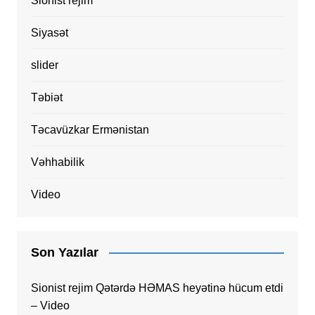
Sionist rejim
Siyasət
slider
Təbiət
Təcavüzkar Ermənistan
Vəhhabilik
Video
Son Yazılar
Sionist rejim Qətərdə HƏMAS heyətinə hücum etdi
– Video