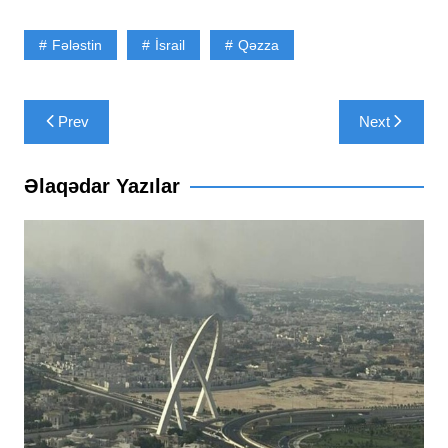
Fələstin
İsrail
Qəzza
Yazı
Prev
Next
naviqasiyası
Əlaqədar Yazılar