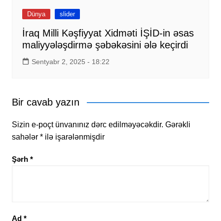
Dünya
slider
İraq Milli Kəşfiyyat Xidməti İŞİD-in əsas
maliyyələşdirmə şəbəkəsini ələ keçirdi
Sentyabr 2, 2025 - 18:22
Bir cavab yazın
Sizin e-poçt ünvanınız dərc edilməyəcəkdir.
Gərəkli
sahələr
*
ilə işarələnmişdir
Şərh
*
Ad
*