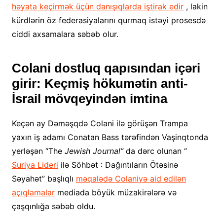
həyata keçirmək üçün danışıqlarda iştirak edir
, lakin
kürdlərin öz federasiyalarını qurmaq istəyi prosesdə
ciddi axsamalara səbəb olur.
Colani dostluq qapısından içəri
girir: Keçmiş hökumətin anti-
İsrail mövqeyindən imtina
Keçən ay Dəməşqdə Colani ilə görüşən Trampa
yaxın iş adamı Conatan Bass tərəfindən Vaşinqtonda
yerləşən “The
Jewish Journal”
da dərc olunan “
Suriya Lideri
ilə Söhbət : Dağıntıların Ötəsinə
Səyahət” başlıqlı
məqalədə
Colaniyə aid edilən
açıqlamalar
mediada böyük müzakirələrə və
çaşqınlığa səbəb oldu.