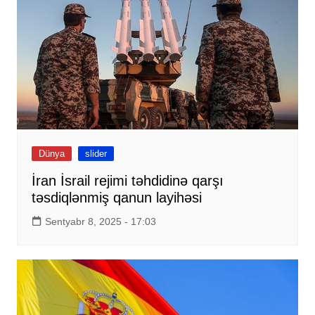
Dünya
slider
İran İsrail rejimi təhdidinə qarşı
təsdiqlənmiş qanun layihəsi
Sentyabr 8, 2025 - 17:03