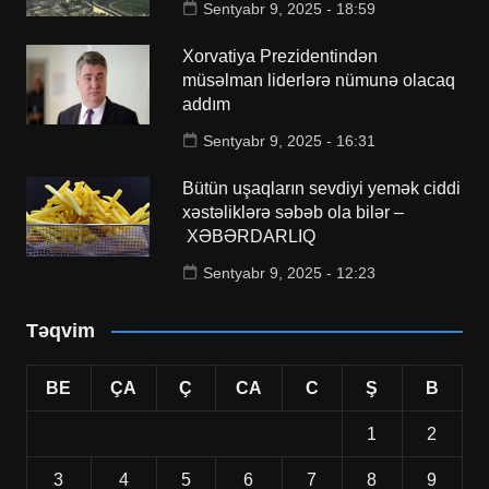
Sentyabr 9, 2025 - 18:59
Xorvatiya Prezidentindən
müsəlman liderlərə nümunə olacaq
addım
Sentyabr 9, 2025 - 16:31
Bütün uşaqların sevdiyi yemək ciddi
xəstəliklərə səbəb ola bilər –
XƏBƏRDARLIQ
Sentyabr 9, 2025 - 12:23
Təqvim
BE
ÇA
Ç
CA
C
Ş
B
1
2
3
4
5
6
7
8
9