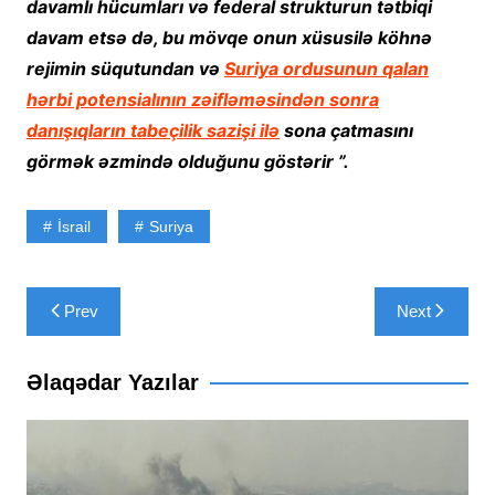
davamlı hücumları və federal strukturun tətbiqi
davam etsə də, bu mövqe onun xüsusilə köhnə
rejimin süqutundan və
Suriya ordusunun qalan
hərbi potensialının zəifləməsindən sonra
danışıqların
tabeçilik sazişi ilə
sona çatmasını
görmək əzmində olduğunu göstərir ”.
İsrail
Suriya
Yazı
Prev
Next
naviqasiyası
Əlaqədar Yazılar