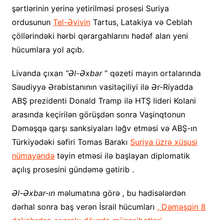
şərtlərinin yerinə yetirilməsi prosesi Suriya
ordusunun
Tel-Əvivin
Tartus, Latakiya və Ceblah
çöllərindəki hərbi qərargahlarını hədəf alan yeni
hücumlara yol açıb.
Livanda çıxan
“Əl-Əxbar
” qəzeti mayın ortalarında
Səudiyyə Ərəbistanının vasitəçiliyi ilə Ər-Riyadda
ABŞ prezidenti Donald Tramp ilə HTŞ lideri Kolani
arasında keçirilən görüşdən sonra Vaşinqtonun
Dəməşqə qarşı sanksiyaları ləğv etməsi və ABŞ-ın
Türkiyədəki səfiri Tomas Barakı
Suriya üzrə xüsusi
nümayəndə
təyin etməsi ilə başlayan diplomatik
açılış prosesini gündəmə gətirib .
Əl-Əxbar-ın
məlumatına görə , bu hadisələrdən
dərhal sonra baş verən İsrail hücumları
, Dəməşqin 8