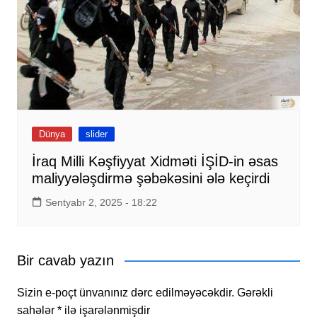
Dünya
slider
İraq Milli Kəşfiyyat Xidməti İŞİD-in əsas
maliyyələşdirmə şəbəkəsini ələ keçirdi
Sentyabr 2, 2025 - 18:22
Bir cavab yazın
Sizin e-poçt ünvanınız dərc edilməyəcəkdir.
Gərəkli
sahələr
*
ilə işarələnmişdir