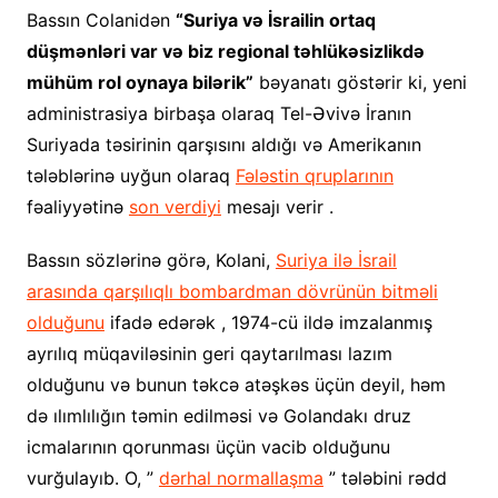
Bassın Colanidən
“Suriya və İsrailin ortaq
düşmənləri var və biz regional təhlükəsizlikdə
mühüm rol oynaya bilərik”
bəyanatı göstərir ki, yeni
administrasiya birbaşa olaraq Tel-Əvivə İranın
Suriyada təsirinin qarşısını aldığı və Amerikanın
tələblərinə uyğun olaraq
Fələstin qruplarının
fəaliyyətinə
son verdiyi
mesajı verir .
Bassın sözlərinə görə, Kolani,
Suriya ilə İsrail
arasında qarşılıqlı bombardman dövrünün bitməli
olduğunu
ifadə edərək , 1974-cü ildə imzalanmış
ayrılıq müqaviləsinin geri qaytarılması lazım
olduğunu və bunun təkcə atəşkəs üçün deyil, həm
də ılımlılığın təmin edilməsi və Golandakı druz
icmalarının qorunması üçün vacib olduğunu
vurğulayıb. O, ”
dərhal normallaşma
” tələbini rədd