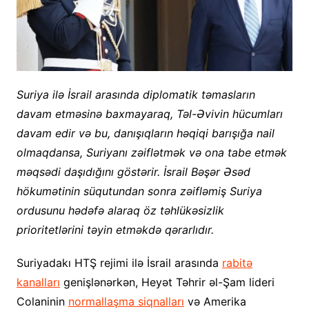
Suriya ilə İsrail arasında diplomatik təmasların
davam etməsinə baxmayaraq, Təl-Əvivin hücumları
davam edir və bu, danışıqların həqiqi barışığa nail
olmaqdansa, Suriyanı zəiflətmək və ona tabe etmək
məqsədi daşıdığını göstərir. İsrail Bəşər Əsəd
hökumətinin süqutundan sonra zəifləmiş Suriya
ordusunu hədəfə alaraq öz təhlükəsizlik
prioritetlərini təyin etməkdə qərarlıdır.
Suriyadakı HTŞ rejimi ilə İsrail arasında
rabitə
kanalları
genişlənərkən, Heyət Təhrir əl-Şam lideri
Colaninin
normallaşma siqnalları
və Amerika