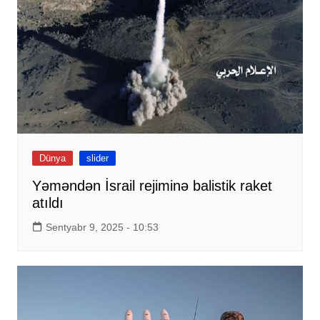
Dünya
slider
Yəməndən İsrail rejiminə balistik raket
atıldı
Sentyabr 9, 2025 - 10:53