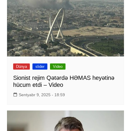
Dünya
slider
Video
Sionist rejim Qətərdə HƏMAS heyətinə
hücum etdi – Video
Sentyabr 9, 2025 - 18:59