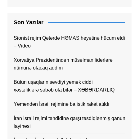
Son Yazılar
Sionist rejim Qətərdə HƏMAS heyətinə hücum etdi
– Video
Xorvatiya Prezidentindən müsəlman liderlərə
nümunə olacaq addım
Bütün uşaqların sevdiyi yemək ciddi
xəstəliklərə səbəb ola bilər – XƏBƏRDARLIQ
Yəməndən İsrail rejiminə balistik raket atıldı
İran İsrail rejimi təhdidinə qarşı təsdiqlənmiş qanun
layihəsi