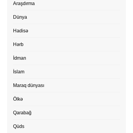
Araşdırma
Dünya
Hadisə
Hərb
İdman
İslam
Maraq dünyası
Ölkə
Qarabağ
Qüds