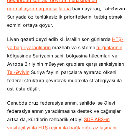
dekabrdan sonrakı dövrdə münasibətləri
normallaşdırmaq mesajlarına
baxmayaraq, Təl-Əvivin
Suriyada öz təhlükəsizlik prioritetlərini tətbiq etmək
əzmini ortaya qoyur.
Livan qəzeti qeyd edib ki, İsrailin son günlərdə
HTŞ-
yə bağlı yaraqlıların
məzhəb və sistemli
qırğınlarının
kölgəsində Suriyanın sahil bölgəsinə hücumları və
Avropa Birliyinin müəyyən qruplara qarşı sanksiyaları
Təl-Əvivin
Suriya faylını parçalara ayıraraq ölkəni
federal struktura çevirərək müdaxilə strategiyası ilə
üst-üstə düşür.
Cənubda druz federasiyalarının, sahildə isə Ələvi
federasiyalarının yaradılmasına dəstək və çağırışlar
artsa da, kürdlərin rəhbərlik etdiyi
SDF ABŞ-ın
vasitəçiliyi ilə HTŞ rejimi ilə bağladığı razılaşmanı