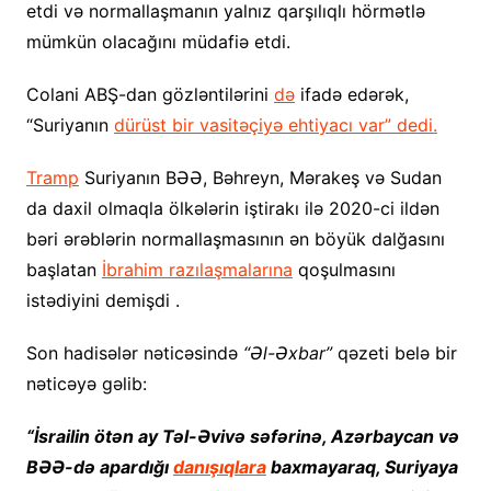
etdi və normallaşmanın yalnız qarşılıqlı hörmətlə
mümkün olacağını müdafiə etdi.
Colani ABŞ-dan gözləntilərini
də
ifadə edərək,
“Suriyanın
dürüst bir vasitəçiyə ehtiyacı var” dedi.
Tramp
Suriyanın BƏƏ, Bəhreyn, Mərakeş və Sudan
da daxil olmaqla ölkələrin iştirakı ilə 2020-ci ildən
bəri ərəblərin normallaşmasının ən böyük dalğasını
başlatan
İbrahim razılaşmalarına
qoşulmasını
istədiyini demişdi .
Son hadisələr nəticəsində
“Əl-Əxbar”
qəzeti belə bir
nəticəyə gəlib:
“İsrailin ötən ay Təl-Əvivə səfərinə, Azərbaycan və
BƏƏ-də apardığı
danışıqlara
baxmayaraq, Suriyaya