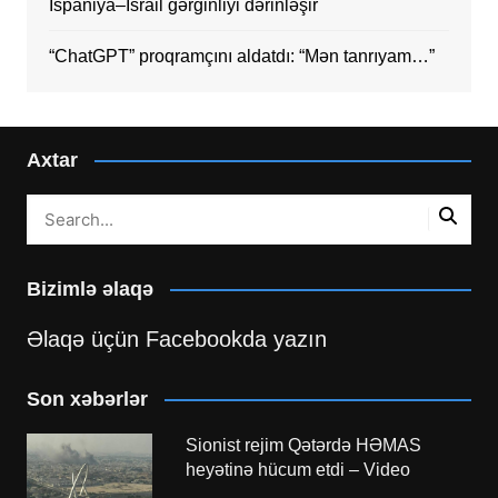
İspaniya–İsrail gərginliyi dərinləşir
“ChatGPT” proqramçını aldatdı: “Mən tanrıyam…”
Axtar
Bizimlə əlaqə
Əlaqə üçün Facebookda yazın
Son xəbərlər
Sionist rejim Qətərdə HƏMAS
heyətinə hücum etdi – Video