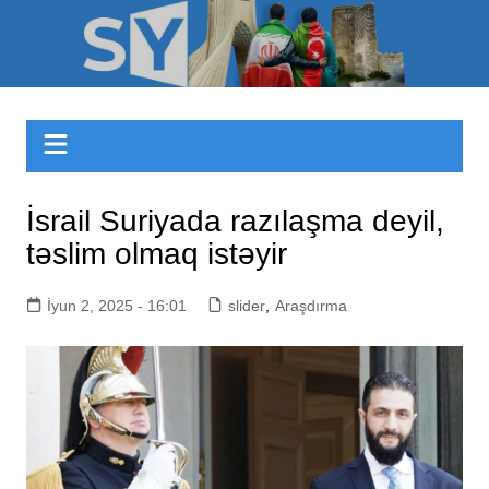
Skip
to
Sizinyol.org
content
İsrail Suriyada razılaşma deyil,
təslim olmaq istəyir
İyun 2, 2025 - 16:01
slider
,
Araşdırma