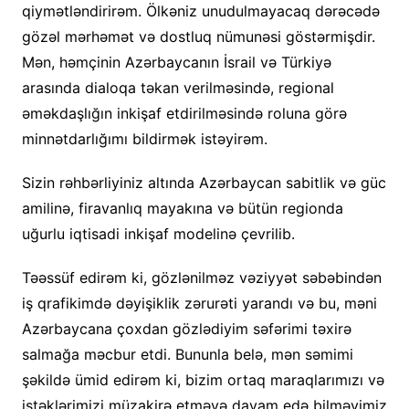
qiymətləndirirəm. Ölkəniz unudulmayacaq dərəcədə
gözəl mərhəmət və dostluq nümunəsi göstərmişdir.
Mən, həmçinin Azərbaycanın İsrail və Türkiyə
arasında dialoqa təkan verilməsində, regional
əməkdaşlığın inkişaf etdirilməsində roluna görə
minnətdarlığımı bildirmək istəyirəm.
Sizin rəhbərliyiniz altında Azərbaycan sabitlik və güc
amilinə, firavanlıq mayakına və bütün regionda
uğurlu iqtisadi inkişaf modelinə çevrilib.
Təəssüf edirəm ki, gözlənilməz vəziyyət səbəbindən
iş qrafikimdə dəyişiklik zərurəti yarandı və bu, məni
Azərbaycana çoxdan gözlədiyim səfərimi təxirə
salmağa məcbur etdi. Bununla belə, mən səmimi
şəkildə ümid edirəm ki, bizim ortaq maraqlarımızı və
istəklərimizi müzakirə etməyə davam edə bilməyimiz