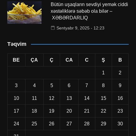
Bütün uşaqların sevdiyi yemək ciddi
xəstəliklərə səbəb ola bilər –
XƏBƏRDARLIQ
Sentyabr 9, 2025 - 12:23
Təqvim
BE
ÇA
Ç
CA
C
Ş
B
1
2
3
4
5
6
7
8
9
10
11
12
13
14
15
16
17
18
19
20
21
22
23
24
25
26
27
28
29
30