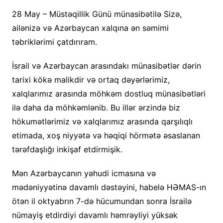
28 May – Müstəqillik Günü münasibətilə Sizə,
ailənizə və Azərbaycan xalqına ən səmimi
təbriklərimi çatdırıram.
İsrail və Azərbaycan arasındakı münasibətlər dərin
tarixi kökə malikdir və ortaq dəyərlərimiz,
xalqlarımız arasında möhkəm dostluq münasibətləri
ilə daha da möhkəmlənib. Bu illər ərzində biz
hökumətlərimiz və xalqlarımız arasında qarşılıqlı
etimada, xoş niyyətə və həqiqi hörmətə əsaslanan
tərəfdaşlığı inkişaf etdirmişik.
Mən Azərbaycanın yəhudi icmasına və
mədəniyyətinə davamlı dəstəyini, habelə HƏMAS-ın
ötən il oktyabrın 7-də hücumundan sonra İsrailə
nümayiş etdirdiyi davamlı həmrəyliyi yüksək