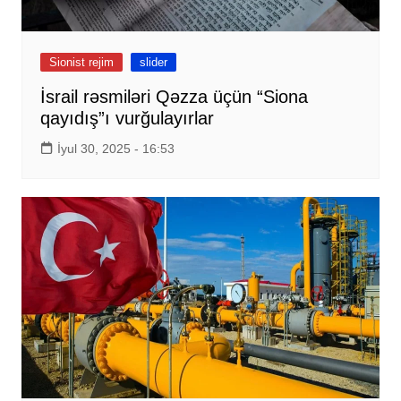
Sionist rejim
slider
İsrail rəsmiləri Qəzza üçün “Siona
qayıdış”ı vurğulayırlar
İyul 30, 2025 - 16:53