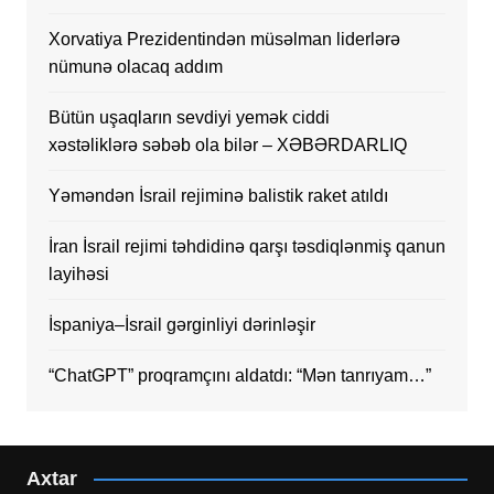
Xorvatiya Prezidentindən müsəlman liderlərə
nümunə olacaq addım
Bütün uşaqların sevdiyi yemək ciddi
xəstəliklərə səbəb ola bilər – XƏBƏRDARLIQ
Yəməndən İsrail rejiminə balistik raket atıldı
İran İsrail rejimi təhdidinə qarşı təsdiqlənmiş qanun
layihəsi
İspaniya–İsrail gərginliyi dərinləşir
“ChatGPT” proqramçını aldatdı: “Mən tanrıyam…”
Axtar