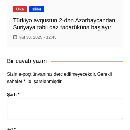
Ölkə
slider
Türkiyə avqustun 2-dən Azərbaycandan
Suriyaya təbii qaz tədarükünə başlayır
İyul 30, 2025 - 12:45
Bir cavab yazın
Sizin e-poçt ünvanınız dərc edilməyəcəkdir.
Gərəkli
sahələr
*
ilə işarələnmişdir
Şərh
*
Ad
*