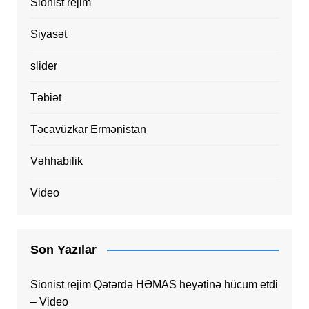
Sionist rejim
Siyasət
slider
Təbiət
Təcavüzkar Ermənistan
Vəhhabilik
Video
Son Yazılar
Sionist rejim Qətərdə HƏMAS heyətinə hücum etdi
– Video