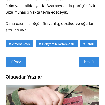
üçün ya İsraildə, ya da Azərbaycanda görüşümüzü
Sizə münasib vaxta təyin edəcəyik.
Daha uzun illər üçün firavanlıq, dostluq və uğurlar
arzuları ilə.”
Azərbaycan
Benyamin Netanyahu
İsrail
Yazı
Prev
Next
naviqasiyası
Əlaqədar Yazılar