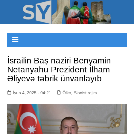
Skip
to
Sizinyol.org
content
İsrailin Baş naziri Benyamin
Netanyahu Prezident İlham
Əliyevə təbrik ünvanlayıb
İyun 4, 2025 - 04:21
Ölkə
,
Sionist rejim