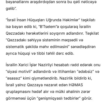
bəyanatlarını araşdırdıqdan sonra bu qəti nəticəyə
gəlib”.
“İsrail İnsan Hüquqları Uğrunda Həkimlər” təşkilatı
isə bəyan edib ki, “B’Tselem”ə qoşularaq İsrailin
Qəzzadakı hərəkətlərini soyqırım adlandırır. Təşkilat
“Qəzzadakı səhiyyə sisteminin məqsədli və
sistematik şəkildə məhv edilməsini” sənədləşdirən
ayrıca hüquqi və tibbi təhlil dərc edib.
İsrailin Xarici İşlər Nazirliyi hesabatı rədd edərək onu
“siyasi motivli” adlandırıb və ittihamları “ədəbsiz” və
“əsassız” kimi qiymətləndirib. Nazirlik bildirib ki,
İsrail yalnız Qəzzaya nəzarət edən HƏMAS
qruplaşmasını hədəf alır və mülki əhalinin zərər
görməməsi üçün “genişmiqyaslı tədbirlər” görür.