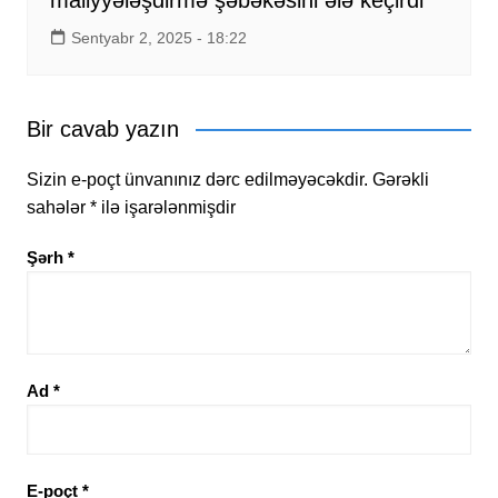
Sentyabr 2, 2025 - 18:22
Bir cavab yazın
Sizin e-poçt ünvanınız dərc edilməyəcəkdir.
Gərəkli
sahələr
*
ilə işarələnmişdir
Şərh
*
Ad
*
E-poçt
*