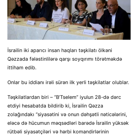
İsrailin iki aparıcı insan haqları təşkilatı ölkəni
Qəzzada fələstinlilərə qarşı soyqırımı törətməkdə
ittiham edib.
Onlar bu iddianı irəli sürən ilk yerli təşkilatlar olublar.
Təşkilatlardan biri – “B’Tselem” iyulun 28-də dərc
etdiyi hesabatda bildirib ki, İsrailin Qəzza
zolağındakı “siyasətini və onun dəhşətli nəticələrini,
eləcə də hücumun məqsədləri barədə İsrailin yüksək
rütbəli siyasətçiləri və hərbi komandirlərinin