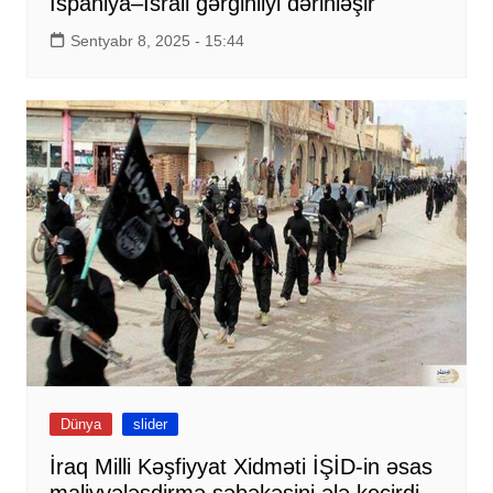
İspaniya–İsrail gərginliyi dərinləşir
Sentyabr 8, 2025 - 15:44
Dünya
slider
İraq Milli Kəşfiyyat Xidməti İŞİD-in əsas
maliyyələşdirmə şəbəkəsini ələ keçirdi