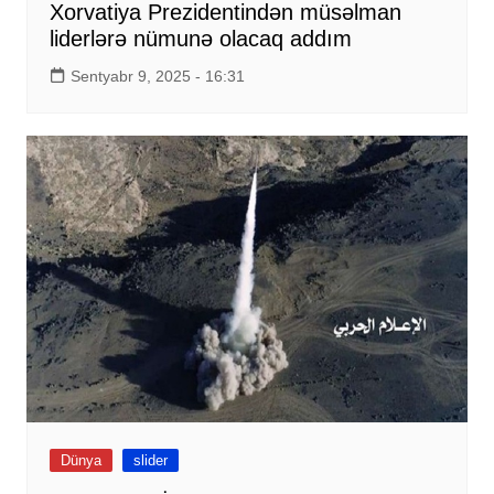
Xorvatiya Prezidentindən müsəlman
liderlərə nümunə olacaq addım
Sentyabr 9, 2025 - 16:31
Dünya
slider