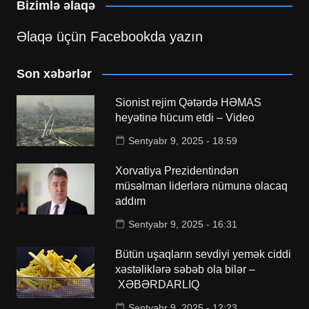
Bizimlə əlaqə
Əlaqə üçün Facebookda yazın
Son xəbərlər
Sionist rejim Qətərdə HƏMAS
heyətinə hücum etdi – Video
Sentyabr 9, 2025 - 18:59
Xorvatiya Prezidentindən
müsəlman liderlərə nümunə olacaq
addım
Sentyabr 9, 2025 - 16:31
Bütün uşaqların sevdiyi yemək ciddi
xəstəliklərə səbəb ola bilər –
XƏBƏRDARLIQ
Sentyabr 9, 2025 - 12:23