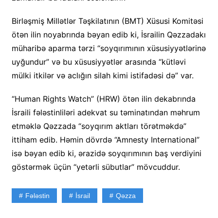
Birləşmiş Millətlər Təşkilatının (BMT) Xüsusi Komitəsi
ötən ilin noyabrında bəyan edib ki, İsrailin Qəzzadakı
müharibə aparma tərzi “soyqırımının xüsusiyyətlərinə
uyğundur” və bu xüsusiyyətlər arasında “kütləvi
mülki itkilər və aclığın silah kimi istifadəsi də” var.
“Human Rights Watch” (HRW) ötən ilin dekabrında
İsraili fələstinliləri adekvat su təminatından məhrum
etməklə Qəzzada “soyqırım aktları törətməkdə”
ittiham edib. Həmin dövrdə “Amnesty International”
isə bəyan edib ki, ərazidə soyqırımının baş verdiyini
göstərmək üçün “yetərli sübutlar” mövcuddur.
Fələstin
İsrail
Qəzza