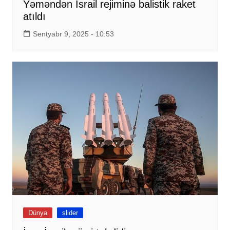
Yəməndən İsrail rejiminə balistik raket
atıldı
Sentyabr 9, 2025 - 10:53
Dünya
slider