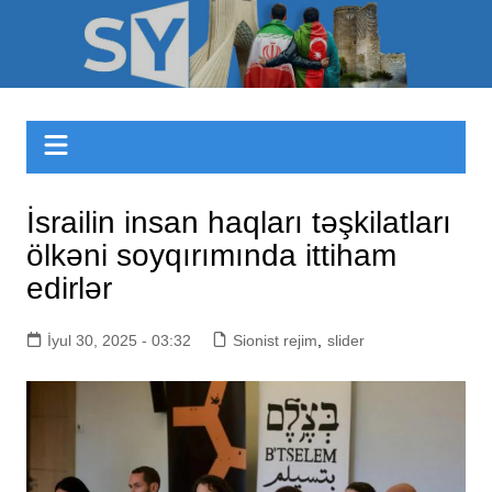
Skip
to
Sizinyol.org
content
İsrailin insan haqları təşkilatları
ölkəni soyqırımında ittiham
edirlər
İyul 30, 2025 - 03:32
Sionist rejim
,
slider