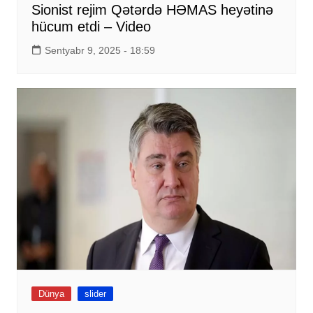
Sionist rejim Qətərdə HƏMAS heyətinə
hücum etdi – Video
Sentyabr 9, 2025 - 18:59
Dünya
slider