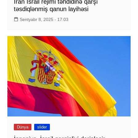
İran İsrail rejimi təhdidinə qarşı
təsdiqlənmiş qanun layihəsi
Sentyabr 8, 2025 - 17:03
Dünya
slider