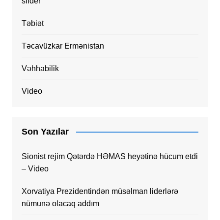
slider
Təbiət
Təcavüzkar Ermənistan
Vəhhabilik
Video
Son Yazılar
Sionist rejim Qətərdə HƏMAS heyətinə hücum etdi
– Video
Xorvatiya Prezidentindən müsəlman liderlərə
nümunə olacaq addım