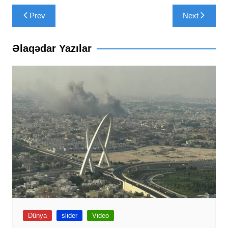
Yazı
Prev
Next
naviqasiyası
Əlaqədar Yazılar
Dünya
slider
Video