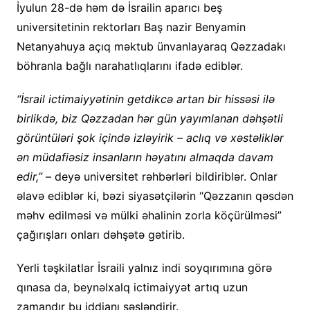
İyulun 28-də həm də İsrailin aparıcı beş
universitetinin rektorları Baş nazir Benyamin
Netanyahuya açıq məktub ünvanlayaraq Qəzzadakı
böhranla bağlı narahatlıqlarını ifadə ediblər.
“İsrail ictimaiyyətinin getdikcə artan bir hissəsi ilə
birlikdə, biz Qəzzadan hər gün yayımlanan dəhşətli
görüntüləri şok içində izləyirik – aclıq və xəstəliklər
ən müdafiəsiz insanların həyatını almaqda davam
edir,”
– deyə universitet rəhbərləri bildiriblər. Onlar
əlavə ediblər ki, bəzi siyasətçilərin “Qəzzanın qəsdən
məhv edilməsi və mülki əhalinin zorla köçürülməsi”
çağırışları onları dəhşətə gətirib.
Yerli təşkilatlar İsraili yalnız indi soyqırımına görə
qınasa da, beynəlxalq ictimaiyyət artıq uzun
zamandır bu iddianı səsləndirir.