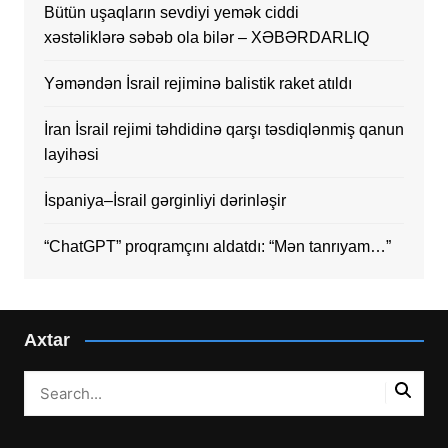
Bütün uşaqların sevdiyi yemək ciddi
xəstəliklərə səbəb ola bilər – XƏBƏRDARLIQ
Yəməndən İsrail rejiminə balistik raket atıldı
İran İsrail rejimi təhdidinə qarşı təsdiqlənmiş qanun
layihəsi
İspaniya–İsrail gərginliyi dərinləşir
“ChatGPT” proqramçını aldatdı: “Mən tanrıyam…”
Axtar