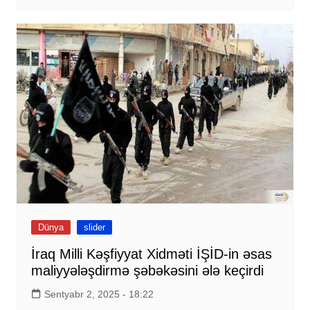
Dünya
slider
İraq Milli Kəşfiyyat Xidməti İŞİD-in əsas
maliyyələşdirmə şəbəkəsini ələ keçirdi
Sentyabr 2, 2025 - 18:22