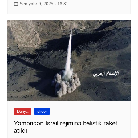
Sentyabr 9, 2025 - 16:31
Dünya
slider
Yəməndən İsrail rejiminə balistik raket
atıldı