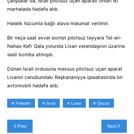
çalışsalar da, İsrail pilotsuz uçan aparatı onları iki
mərhələdə hədəfə alıb.
Hələlik hücumla bağlı əlavə məlumat verilmir.
Bir neçə saat əvvəl sionist pilotsuz təyyarə Tel-ən-
Nəhas-Kəfr Qala yolunda Livan vətəndaşının üzərinə
səsli bomba atmışdı.
Dünən İsrail ordusuna məxsus pilotsuz uçan aparat
Livanın cənubundakı Rəşkananiyyə qəsəbəsində bir
avtomobili hədəfə alıb.
Fələstin
İsrail
Livan
Qəzza
Yazı
Prev
Next
naviqasiyası