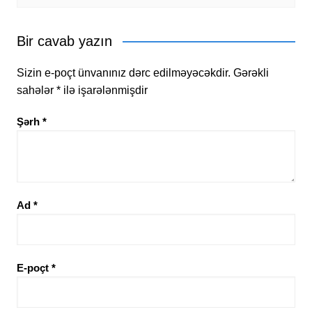
Bir cavab yazın
Sizin e-poçt ünvanınız dərc edilməyəcəkdir.
Gərəkli
sahələr
*
ilə işarələnmişdir
Şərh
*
Ad
*
E-poçt
*