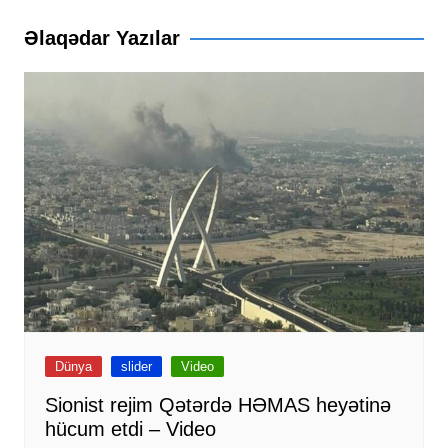
Əlaqədar Yazılar
Dünya
slider
Video
Sionist rejim Qətərdə HƏMAS heyətinə
hücum etdi – Video