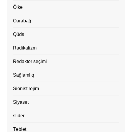
Ölkə
Qarabağ
Qüds
Radikalizm
Redaktor seçimi
Sağlamlıq
Sionist rejim
Siyasət
slider
Təbiət