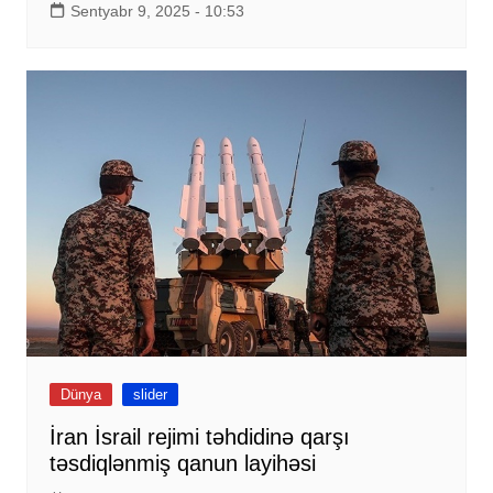
Sentyabr 9, 2025 - 10:53
Dünya
slider
İran İsrail rejimi təhdidinə qarşı
təsdiqlənmiş qanun layihəsi