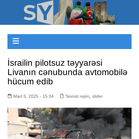
Skip
to
Sizinyol.org
content
İsrailin pilotsuz təyyarəsi
Livanın cənubunda avtomobilə
hücum edib
Mart 5, 2025 - 15:34
Sionist rejim
,
slider