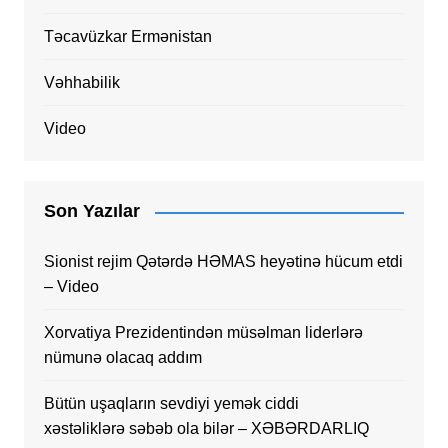
Təcavüzkar Ermənistan
Vəhhabilik
Video
Son Yazılar
Sionist rejim Qətərdə HƏMAS heyətinə hücum etdi
– Video
Xorvatiya Prezidentindən müsəlman liderlərə
nümunə olacaq addım
Bütün uşaqların sevdiyi yemək ciddi
xəstəliklərə səbəb ola bilər – XƏBƏRDARLIQ