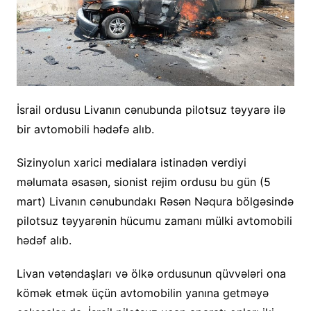
İsrail ordusu Livanın cənubunda pilotsuz təyyarə ilə
bir avtomobili hədəfə alıb.
Sizinyolun xarici medialara istinadən verdiyi
məlumata əsasən, sionist rejim ordusu bu gün (5
mart) Livanın cənubundakı Rəsən Nəqura bölgəsində
pilotsuz təyyarənin hücumu zamanı mülki avtomobili
hədəf alıb.
Livan vətəndaşları və ölkə ordusunun qüvvələri ona
kömək etmək üçün avtomobilin yanına getməyə