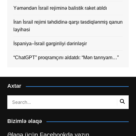
Yəməndən İsrail rejiminə balistik raket atıldı
İran İsrail rejimi təhdidinə qarşı təsdiqlənmiş qanun
layihəsi
İspaniya–İsrail gərginliyi dərinləşir
“ChatGPT” proqramçını aldatdı: “Mən tanrıyam…”
Axtar
Bizimlə əlaqə
Əlaqə üçün Facebookda yazın