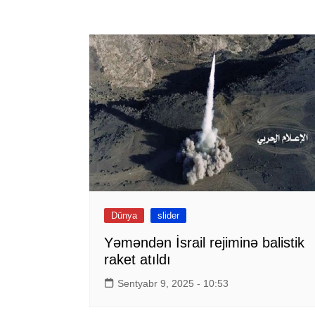
Dünya
slider
Yəməndən İsrail rejiminə balistik
raket atıldı
Sentyabr 9, 2025 - 10:53