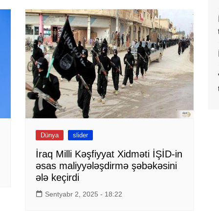
Dünya
slider
İraq Milli Kəşfiyyat Xidməti İŞİD-in
əsas maliyyələşdirmə şəbəkəsini
ələ keçirdi
Sentyabr 2, 2025 - 18:22