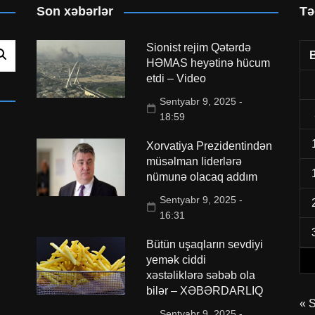
Son xəbərlər
Tə
Sionist rejim Qətərdə
HƏMAS heyətinə hücum
etdi – Video
Sentyabr 9, 2025 -
18:59
Xorvatiya Prezidentindən
müsəlman liderlərə
nümunə olacaq addım
Sentyabr 9, 2025 -
16:31
Bütün uşaqların sevdiyi
yemək ciddi
xəstəliklərə səbəb ola
bilər – XƏBƏRDARLIQ
« 
Sentyabr 9, 2025 -