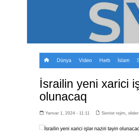
Skip
to
content
Dünya
Video
Hərb
İslam
İsrailin yeni xarici i
olunacaq
Yanvar 1, 2024 - 11:11
Sionist rejim
,
slider