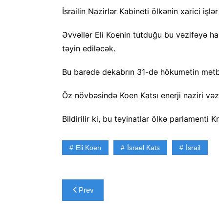
İsrailin Nazirlər Kabineti ölkənin xarici işlə
Əvvəllər Eli Koenin tutduğu bu vəzifəyə haz
təyin ediləcək.
Bu barədə dekabrın 31-də hökumətin mətb
Öz növbəsində Koen Katsı enerji naziri və
Bildirilir ki, bu təyinatlar ölkə parlamenti
Eli Koen
İsrael Kats
İsrail
Yazı
Prev
naviqasiyası