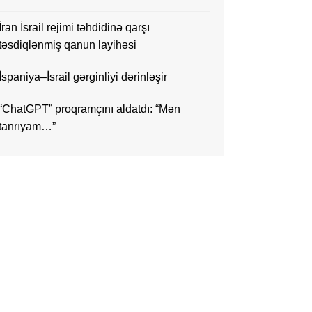
İran İsrail rejimi təhdidinə qarşı
təsdiqlənmiş qanun layihəsi
İspaniya–İsrail gərginliyi dərinləşir
“ChatGPT” proqramçını aldatdı: “Mən
tanrıyam…”