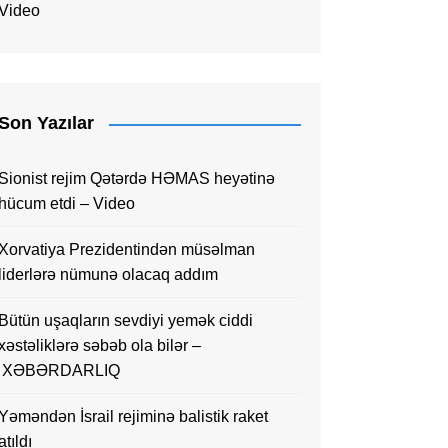
Video
Son Yazılar
Sionist rejim Qətərdə HƏMAS heyətinə
hücum etdi – Video
Xorvatiya Prezidentindən müsəlman
liderlərə nümunə olacaq addım
Bütün uşaqların sevdiyi yemək ciddi
xəstəliklərə səbəb ola bilər –
XƏBƏRDARLIQ
Yəməndən İsrail rejiminə balistik raket
atıldı