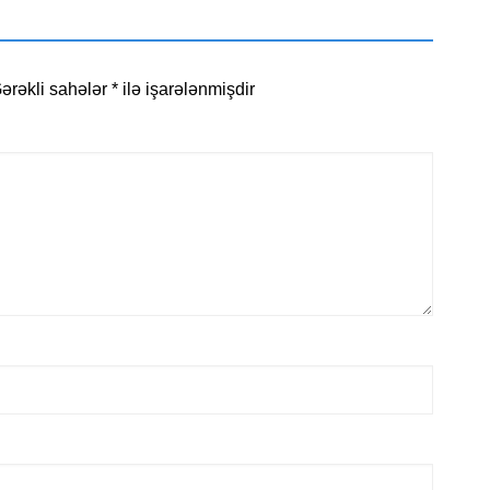
ərəkli sahələr
*
ilə işarələnmişdir