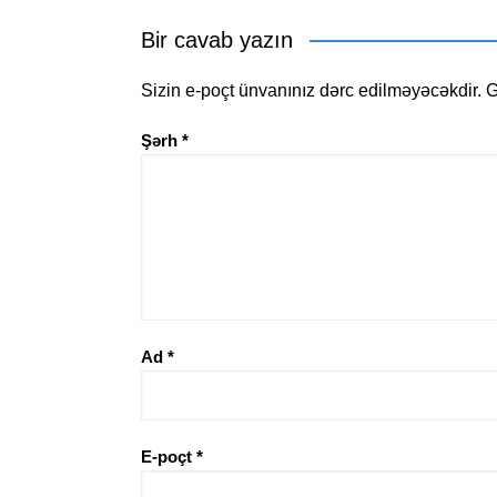
Bir cavab yazın
Sizin e-poçt ünvanınız dərc edilməyəcəkdir.
G
Şərh
*
Ad
*
E-poçt
*