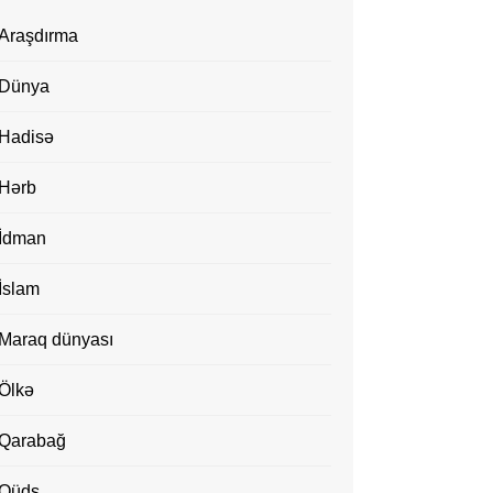
Araşdırma
Dünya
Hadisə
Hərb
İdman
İslam
Maraq dünyası
Ölkə
Qarabağ
Qüds