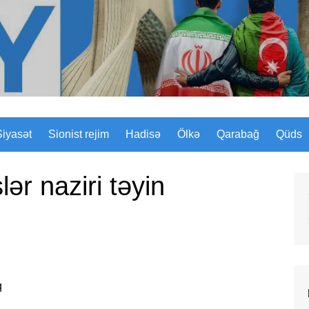
Sizinyol.org
Siyasət
Sionist rejim
Hadisə
Ölkə
Qarabağ
Qüds
şlər naziri təyin