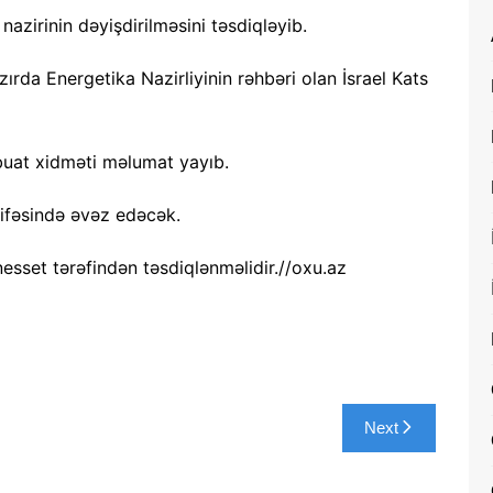
r nazirinin dəyişdirilməsini təsdiqləyib.
ırda Energetika Nazirliyinin rəhbəri olan İsrael Kats
uat xidməti məlumat yayıb.
zifəsində əvəz edəcək.
 Knesset tərəfindən təsdiqlənməlidir.//oxu.az
Next