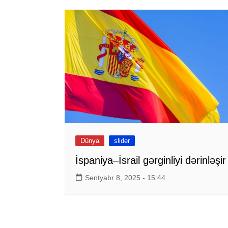
Dünya
slider
İspaniya–İsrail gərginliyi dərinləşir
Sentyabr 8, 2025 - 15:44