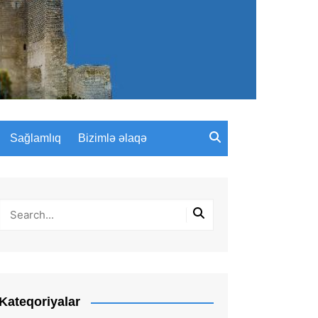
Sağlamlıq
Bizimlə əlaqə
Kateqoriyalar