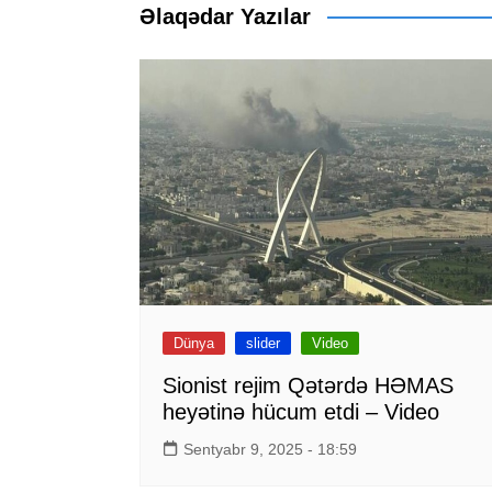
Əlaqədar Yazılar
Dünya
slider
Video
Sionist rejim Qətərdə HƏMAS
heyətinə hücum etdi – Video
Sentyabr 9, 2025 - 18:59