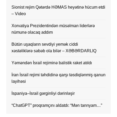
Sionist rejim Qətərdə HƏMAS heyətinə hücum etdi
– Video
Xorvatiya Prezidentindən müsəlman liderlərə
nümunə olacaq addım
Bütün uşaqların sevdiyi yemək ciddi
xəstəliklərə səbəb ola bilər – XƏBƏRDARLIQ
Yəməndən İsrail rejiminə balistik raket atıldı
İran İsrail rejimi təhdidinə qarşı təsdiqlənmiş qanun
layihəsi
İspaniya–İsrail gərginliyi dərinləşir
“ChatGPT” proqramçını aldatdı: “Mən tanrıyam…”