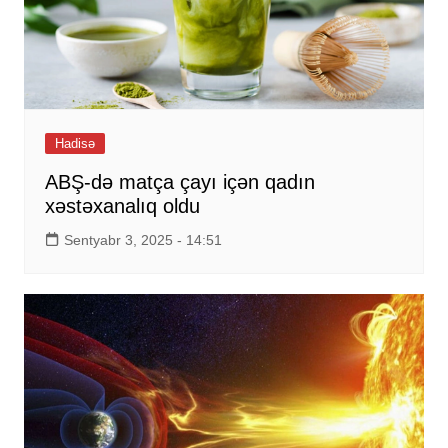
Hadisə
ABŞ-də matça çayı içən qadın
xəstəxanalıq oldu
Sentyabr 3, 2025 - 14:51