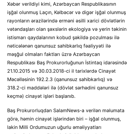
Xəbər verildiyi kimi, Azərbaycan Respublikasının
işğal olunmuş Laçın, Kəlbəcər və digər işğal olunmuş
rayonların ərazilərində erməni əsilli xarici dövlətlərin
vətəndaşları olan şəxslərin ekologiya və yerin təkinin
istismarı qaydalarının kobud şəkildə pozulması ilə
nəticələnən qanunsuz sahibkarlıq fəaliyyəti ilə
məşğul olmaları faktları üzrə Azərbaycan
Respublikası Baş Prokurorluğunun İstintaq idarəsində
21.10.2015 və 30.03.2018-ci il tarixlərdə Cinayət
Məcəlləsinin 192.2.3 (qanunsuz sahibkarlıq) və
318.2-ci maddələri ilə (dövlət sərhədini qanunsuz
keçmə) cinayət işləri başlanıb.
Baş Prokurorluqdan SalamNews-a verilən məlumata
görə, həmin cinayət işlərindən biri – işğal olunmuş,
lakin Milli Ordumuzun uğurlu əməliyyatları