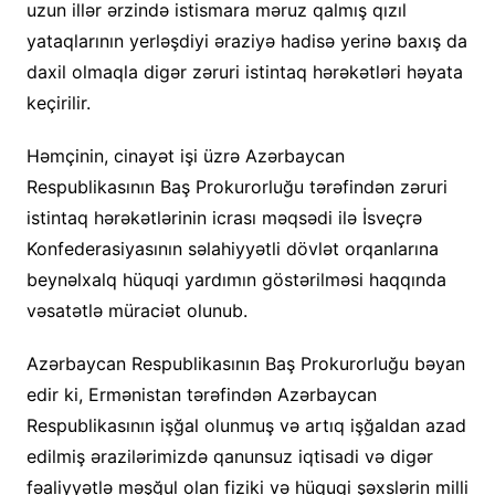
uzun illər ərzində istismara məruz qalmış qızıl
yataqlarının yerləşdiyi əraziyə hadisə yerinə baxış da
daxil olmaqla digər zəruri istintaq hərəkətləri həyata
keçirilir.
Həmçinin, cinayət işi üzrə Azərbaycan
Respublikasının Baş Prokurorluğu tərəfindən zəruri
istintaq hərəkətlərinin icrası məqsədi ilə İsveçrə
Konfederasiyasının səlahiyyətli dövlət orqanlarına
beynəlxalq hüquqi yardımın göstərilməsi haqqında
vəsatətlə müraciət olunub.
Azərbaycan Respublikasının Baş Prokurorluğu bəyan
edir ki, Ermənistan tərəfindən Azərbaycan
Respublikasının işğal olunmuş və artıq işğaldan azad
edilmiş ərazilərimizdə qanunsuz iqtisadi və digər
fəaliyyətlə məşğul olan fiziki və hüquqi şəxslərin milli