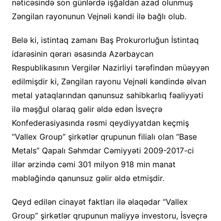
nəticəsində son günlərdə işğaldan azad olunmuş
Zəngilan rayonunun Vejnəli kəndi ilə bağlı olub.
Belə ki, istintaq zamanı Baş Prokurorluğun İstintaq
idarəsinin qərarı əsasında Azərbaycan
Respublikasının Vergilər Nazirliyi tərəfindən müəyyən
edilmişdir ki, Zəngilan rayonu Vejnəli kəndində əlvan
metal yataqlarından qanunsuz sahibkarlıq fəaliyyəti
ilə məşğul olaraq gəlir əldə edən İsveçrə
Konfederasiyasında rəsmi qeydiyyatdan keçmiş
“Vallex Group” şirkətlər qrupunun filialı olan “Base
Metals” Qapalı Səhmdar Cəmiyyəti 2009-2017-ci
illər ərzində cəmi 301 milyon 918 min manat
məbləğində qanunsuz gəlir əldə etmişdir.
Qeyd edilən cinayət faktları ilə əlaqədar “Vallex
Group” şirkətlər qrupunun maliyyə investoru, İsveçrə