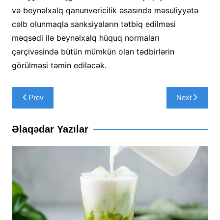
və beynəlxalq qanunvericilik əsasında məsuliyyətə
cəlb olunmaqla sanksiyaların tətbiq edilməsi
məqsədi ilə beynəlxalq hüquq normaları
çərçivəsində bütün mümkün olan tədbirlərin
görülməsi təmin ediləcək.
Yazı
Prev
Next
naviqasiyası
Əlaqədar Yazılar