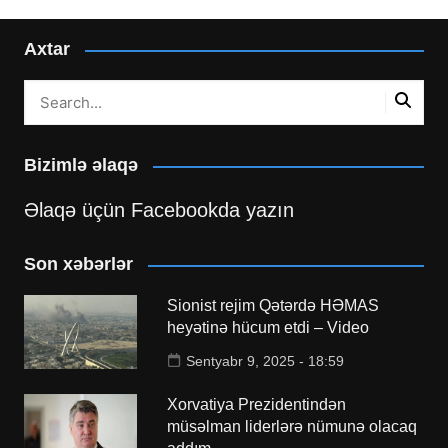
Axtar
Bizimlə əlaqə
Əlaqə üçün Facebookda yazın
Son xəbərlər
Sionist rejim Qətərdə HƏMAS
heyətinə hücum etdi – Video
Sentyabr 9, 2025 - 18:59
Xorvatiya Prezidentindən
müsəlman liderlərə nümunə olacaq