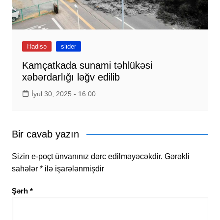
Hadisə
slider
Kamçatkada sunami təhlükəsi
xəbərdarlığı ləğv edilib
İyul 30, 2025 - 16:00
Bir cavab yazın
Sizin e-poçt ünvanınız dərc edilməyəcəkdir.
Gərəkli
sahələr
*
ilə işarələnmişdir
Şərh
*