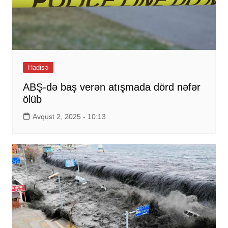
Hadisə
ABŞ-də baş verən atışmada dörd nəfər
ölüb
Avqust 2, 2025 - 10:13