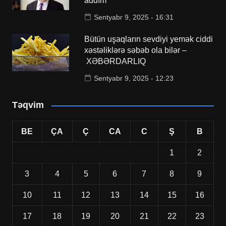
addım
Sentyabr 9, 2025 - 16:31
Bütün uşaqların sevdiyi yemək ciddi
xəstəliklərə səbəb ola bilər –
XƏBƏRDARLIQ
Sentyabr 9, 2025 - 12:23
Təqvim
BE
ÇA
Ç
CA
C
Ş
B
1
2
3
4
5
6
7
8
9
10
11
12
13
14
15
16
17
18
19
20
21
22
23