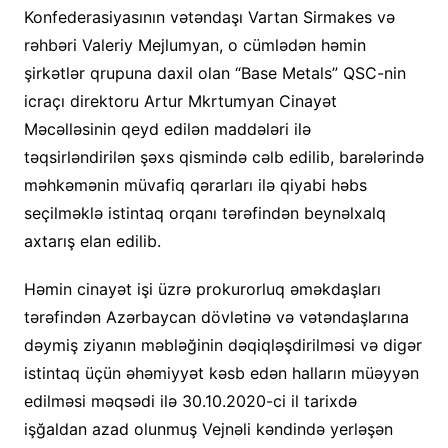
Konfederasiyasının vətəndaşı Vartan Sirmakes və
rəhbəri Valeriy Mejlumyan, o cümlədən həmin
şirkətlər qrupuna daxil olan “Base Metals” QSC-nin
icraçı direktoru Artur Mkrtumyan Cinayət
Məcəlləsinin qeyd edilən maddələri ilə
təqsirləndirilən şəxs qismində cəlb edilib, barələrində
məhkəmənin müvafiq qərarları ilə qiyabi həbs
seçilməklə istintaq orqanı tərəfindən beynəlxalq
axtarış elan edilib.
Həmin cinayət işi üzrə prokurorluq əməkdaşları
tərəfindən Azərbaycan dövlətinə və vətəndaşlarına
dəymiş ziyanın məbləğinin dəqiqləşdirilməsi və digər
istintaq üçün əhəmiyyət kəsb edən halların müəyyən
edilməsi məqsədi ilə 30.10.2020-ci il tarixdə
işğaldan azad olunmuş Vejnəli kəndində yerləşən