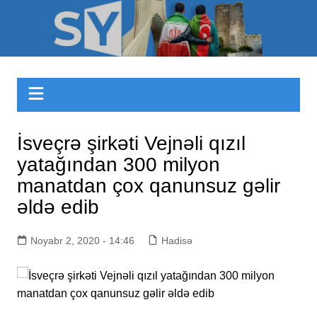
Skip
to
Sizinyol.org
content
İsveçrə şirkəti Vejnəli qızıl
yatağından 300 milyon
manatdan çox qanunsuz gəlir
əldə edib
Noyabr 2, 2020 - 14:46
Hadisə