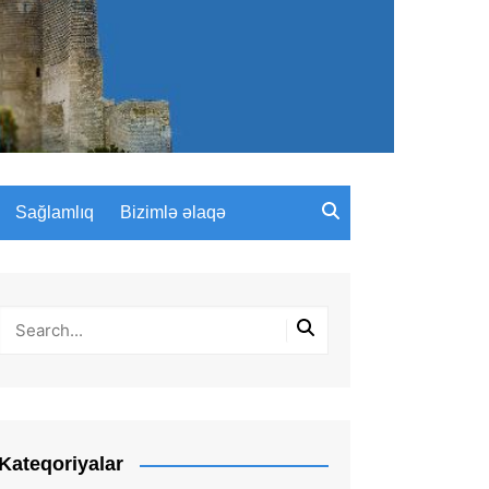
Sağlamlıq
Bizimlə əlaqə
Kateqoriyalar