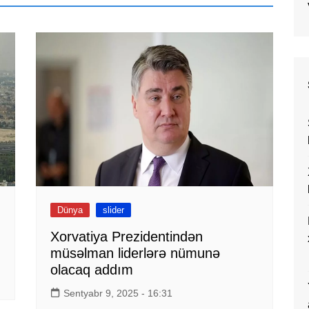
Dünya
slider
Xorvatiya Prezidentindən
müsəlman liderlərə nümunə
olacaq addım
Sentyabr 9, 2025 - 16:31