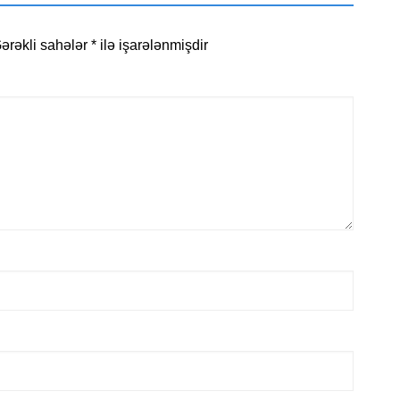
ərəkli sahələr
*
ilə işarələnmişdir