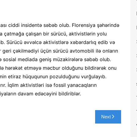
aması ciddi insidentə səbəb olub. Florensiya şəhərində
 çatmağa çalışan bir sürücü, aktivistlərin yolu
. Sürücü əvvəlcə aktivistlərə xəbərdarlıq edib və
r geri çəkilmədiyi üçün sürücü avtomobili ilə onların
ə sosial mediada geniş müzakirələrə səbəb olub.
tdə hərəkət etməyə məcbur olduğunu bildirərək onu
ərinin etiraz hüququnun pozulduğunu vurğulayıb.
ır. İqlim aktivistləri isə fossil yanacaqların
siyaların davam edəcəyini bildiriblər.
Next