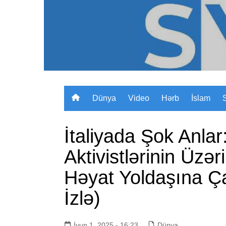
Skip
to
content
Dünya
Video
Hərb
İslam
İtaliyada Şok Anlar
Aktivistlərinin Üz
Həyat Yoldaşına Ç
İzlə)
İyun 1, 2025 - 16:23
Dünya