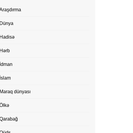
Araşdırma
Dünya
Hadisə
Hərb
İdman
İslam
Maraq dünyası
Ölkə
Qarabağ
Qüds