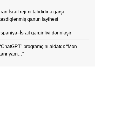
İran İsrail rejimi təhdidinə qarşı
təsdiqlənmiş qanun layihəsi
İspaniya–İsrail gərginliyi dərinləşir
“ChatGPT” proqramçını aldatdı: “Mən
tanrıyam…”