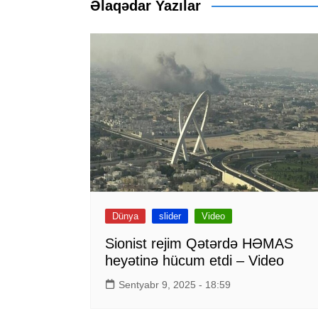
Əlaqədar Yazılar
Dünya
slider
Video
Sionist rejim Qətərdə HƏMAS
heyətinə hücum etdi – Video
Sentyabr 9, 2025 - 18:59