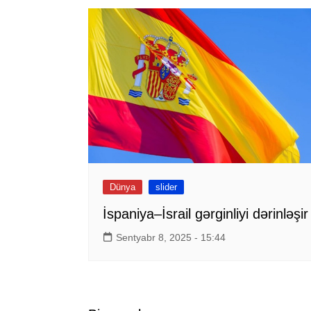
Dünya
slider
İspaniya–İsrail gərginliyi dərinləşir
Sentyabr 8, 2025 - 15:44