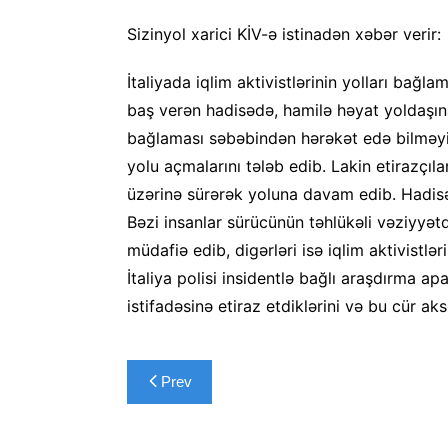
Sizinyol xarici KİV-ə istinadən xəbər verir:
İtaliyada iqlim aktivistlərinin yolları bağl
baş verən hadisədə, hamilə həyat yoldaşına
bağlaması səbəbindən hərəkət edə bilməyib
yolu açmalarını tələb edib. Lakin etirazçıla
üzərinə sürərək yoluna davam edib. Hadis
Bəzi insanlar sürücünün təhlükəli vəziyyə
müdafiə edib, digərləri isə iqlim aktivistl
İtaliya polisi insidentlə bağlı araşdırma apar
istifadəsinə etiraz etdiklərini və bu cür ak
Yazı
Prev
naviqasiyası