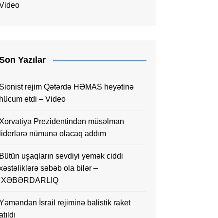
Video
Son Yazılar
Sionist rejim Qətərdə HƏMAS heyətinə
hücum etdi – Video
Xorvatiya Prezidentindən müsəlman
liderlərə nümunə olacaq addım
Bütün uşaqların sevdiyi yemək ciddi
xəstəliklərə səbəb ola bilər –
XƏBƏRDARLIQ
Yəməndən İsrail rejiminə balistik raket
atıldı