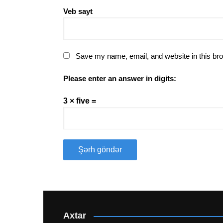
Veb sayt
Save my name, email, and website in this bro
Please enter an answer in digits:
3 × five =
Axtar