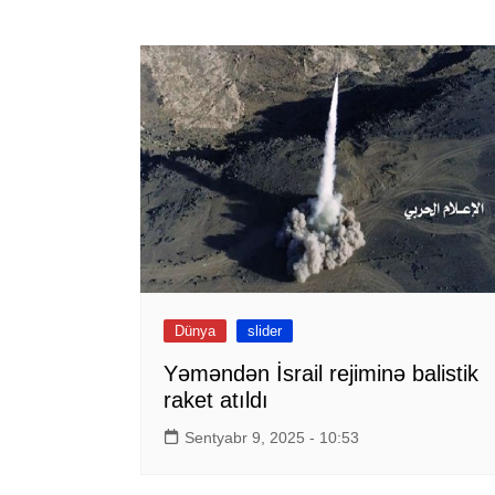
Dünya
slider
Yəməndən İsrail rejiminə balistik
raket atıldı
Sentyabr 9, 2025 - 10:53