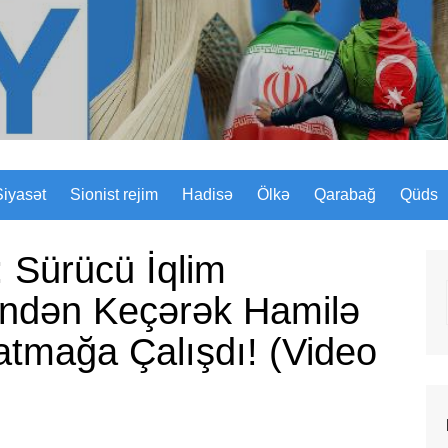
Sizinyol.org
Siyasət
Sionist rejim
Hadisə
Ölkə
Qarabağ
Qüds
: Sürücü İqlim
ərindən Keçərək Hamilə
atmağa Çalışdı! (Video