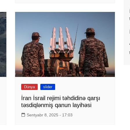
Dünya
slider
İran İsrail rejimi təhdidinə qarşı
təsdiqlənmiş qanun layihəsi
Sentyabr 8, 2025 - 17:03