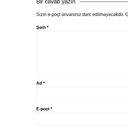
Bir cavab yazın
Sizin e-poçt ünvanınız dərc edilməyəcəkdir.
G
Şərh
*
Ad
*
E-poçt
*