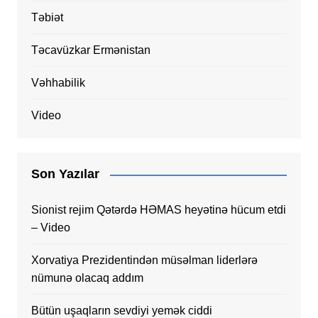
Təbiət
Təcavüzkar Ermənistan
Vəhhabilik
Video
Son Yazılar
Sionist rejim Qətərdə HƏMAS heyətinə hücum etdi
– Video
Xorvatiya Prezidentindən müsəlman liderlərə
nümunə olacaq addım
Bütün uşaqların sevdiyi yemək ciddi