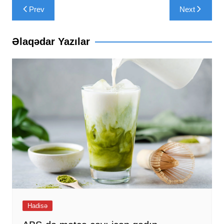
Yazı
Prev
Next
naviqasiyası
Əlaqədar Yazılar
Hadisə