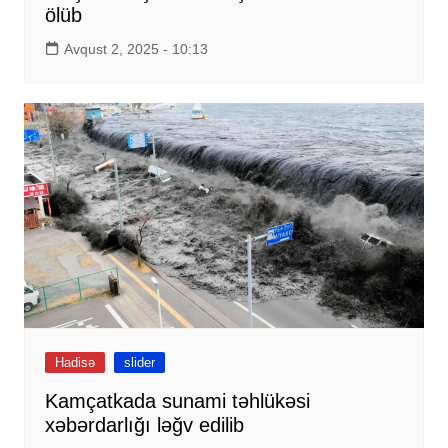
ölüb
Avqust 2, 2025 - 10:13
Hadisə
slider
Kamçatkada sunami təhlükəsi
xəbərdarlığı ləğv edilib