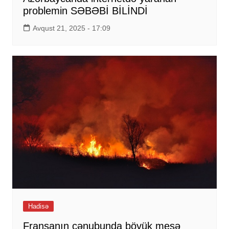
problemin SƏBƏBİ BİLİNDİ
Avqust 21, 2025 - 17:09
Hadisə
Fransanın cənubunda böyük meşə