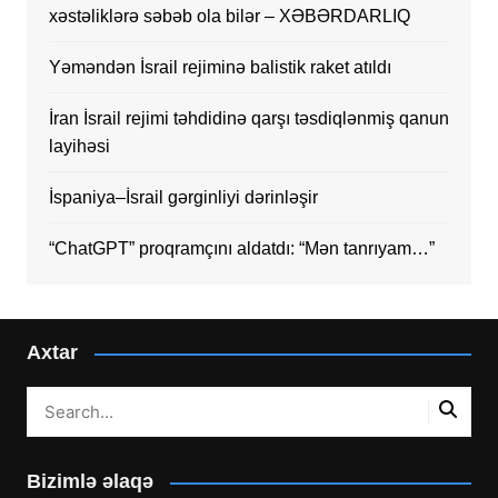
xəstəliklərə səbəb ola bilər – XƏBƏRDARLIQ
Yəməndən İsrail rejiminə balistik raket atıldı
İran İsrail rejimi təhdidinə qarşı təsdiqlənmiş qanun
layihəsi
İspaniya–İsrail gərginliyi dərinləşir
“ChatGPT” proqramçını aldatdı: “Mən tanrıyam…”
Axtar
Bizimlə əlaqə