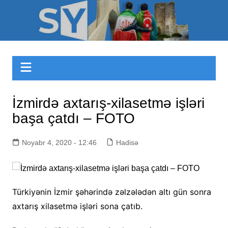
Skip
to
Sizinyol.org
content
İzmirdə axtarış-xilasetmə işləri
başa çatdı – FOTO
Noyabr 4, 2020 - 12:46
Hadisə
Türkiyənin İzmir şəhərində zəlzələdən altı gün sonra
axtarış xilasetmə işləri sona çatıb.