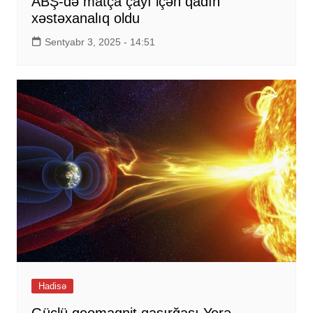
ABŞ-də matça çayı içən qadın
xəstəxanalıq oldu
Sentyabr 3, 2025 - 14:51
Hadisə
Güclü geomaqnit qasırğası Yerə