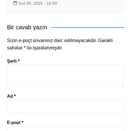
İyul 30, 2025 - 16:00
Bir cavab yazın
Sizin e-poçt ünvanınız dərc edilməyəcəkdir.
Gərəkli
sahələr
*
ilə işarələnmişdir
Şərh
*
Ad
*
E-poçt
*