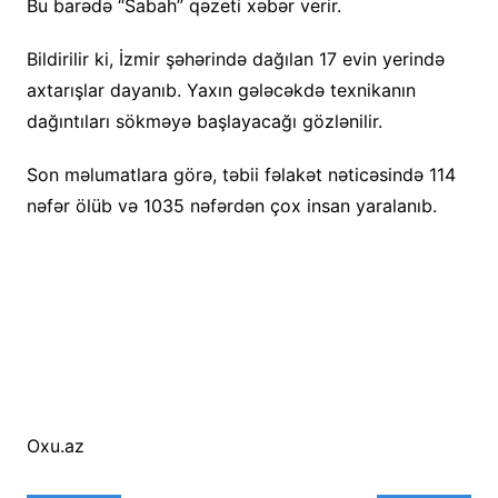
Bu barədə “Sabah” qəzeti xəbər verir.
Bildirilir ki, İzmir şəhərində dağılan 17 evin yerində
axtarışlar dayanıb. Yaxın gələcəkdə texnikanın
dağıntıları sökməyə başlayacağı gözlənilir.
Son məlumatlara görə, təbii fəlakət nəticəsində 114
nəfər ölüb və 1035 nəfərdən çox insan yaralanıb.
Oxu.az