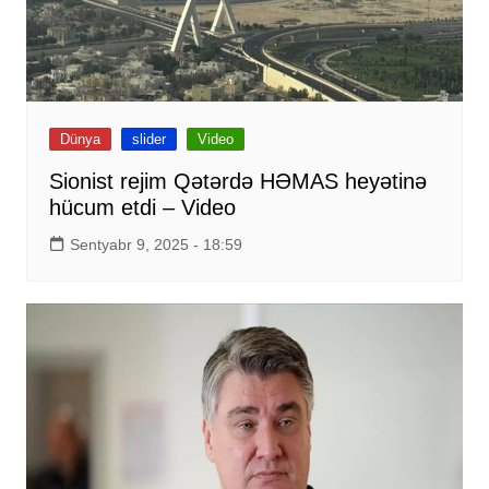
Dünya
slider
Video
Sionist rejim Qətərdə HƏMAS heyətinə
hücum etdi – Video
Sentyabr 9, 2025 - 18:59