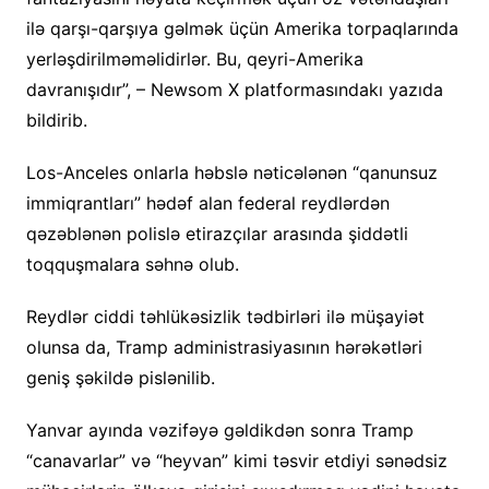
ilə qarşı-qarşıya gəlmək üçün Amerika torpaqlarında
yerləşdirilməməlidirlər. Bu, qeyri-Amerika
davranışıdır”, – Newsom X platformasındakı yazıda
bildirib.
Los-Anceles onlarla həbslə nəticələnən “qanunsuz
immiqrantları” hədəf alan federal reydlərdən
qəzəblənən polislə etirazçılar arasında şiddətli
toqquşmalara səhnə olub.
Reydlər ciddi təhlükəsizlik tədbirləri ilə müşayiət
olunsa da, Tramp administrasiyasının hərəkətləri
geniş şəkildə pislənilib.
Yanvar ayında vəzifəyə gəldikdən sonra Tramp
“canavarlar” və “heyvan” kimi təsvir etdiyi sənədsiz