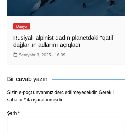
Dünya
Rusiyalı alpinist qadın planetdəki “qatil
dağlar”ın adlarını açıqladı
Sentyabr 3, 2025 - 16:09
Bir cavab yazın
Sizin e-poçt ünvanınız dərc edilməyəcəkdir.
Gərəkli
sahələr
*
ilə işarələnmişdir
Şərh
*