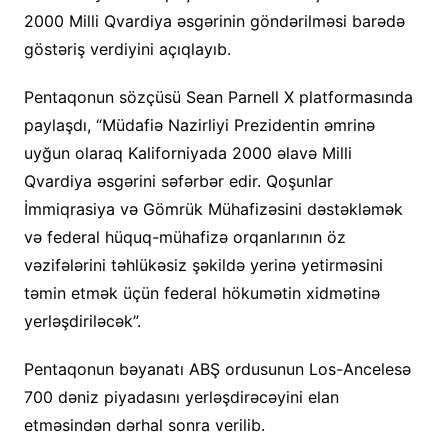
2000 Milli Qvardiya əsgərinin göndərilməsi barədə
göstəriş verdiyini açıqlayıb.
Pentaqonun sözçüsü Sean Parnell X platformasında
paylaşdı, “Müdafiə Nazirliyi Prezidentin əmrinə
uyğun olaraq Kaliforniyada 2000 əlavə Milli
Qvardiya əsgərini səfərbər edir. Qoşunlar
İmmiqrasiya və Gömrük Mühafizəsini dəstəkləmək
və federal hüquq-mühafizə orqanlarının öz
vəzifələrini təhlükəsiz şəkildə yerinə yetirməsini
təmin etmək üçün federal hökumətin xidmətinə
yerləşdiriləcək”.
Pentaqonun bəyanatı ABŞ ordusunun Los-Ancelesə
700 dəniz piyadasını yerləşdirəcəyini elan
etməsindən dərhal sonra verilib.