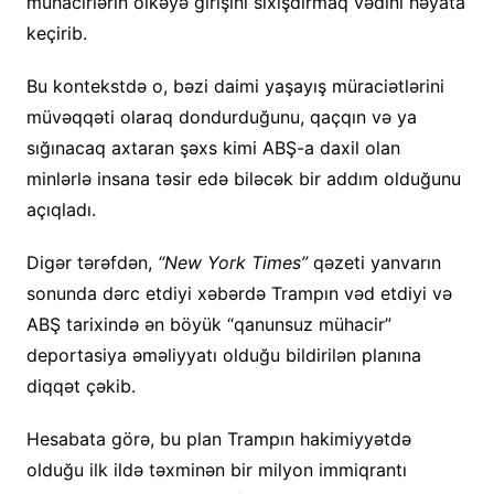
mühacirlərin ölkəyə girişini sıxışdırmaq vədini həyata
keçirib.
Bu kontekstdə o, bəzi daimi yaşayış müraciətlərini
müvəqqəti olaraq dondurduğunu, qaçqın və ya
sığınacaq axtaran şəxs kimi ABŞ-a daxil olan
minlərlə insana təsir edə biləcək bir addım olduğunu
açıqladı.
Digər tərəfdən,
“New York Times”
qəzeti yanvarın
sonunda dərc etdiyi xəbərdə Trampın vəd etdiyi və
ABŞ tarixində ən böyük “qanunsuz mühacir”
deportasiya əməliyyatı olduğu bildirilən planına
diqqət çəkib.
Hesabata görə, bu plan Trampın hakimiyyətdə
olduğu ilk ildə təxminən bir milyon immiqrantı