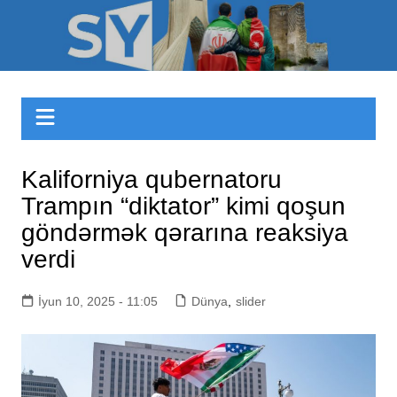
Skip
to
Sizinyol.org
content
Kaliforniya qubernatoru
Trampın “diktator” kimi qoşun
göndərmək qərarına reaksiya
verdi
İyun 10, 2025 - 11:05
Dünya
,
slider