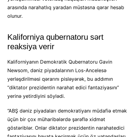
arasında narahatlıq yaradan müstəsna qərar hesab
olunur.
Kaliforniya qubernatoru sərt
reaksiya verir
Kaliforniyanın Demokratik Qubernatoru Gavin
Newsom, dəniz piyadalarının Los-Ancelesə
yerləşdirilməsi qərarını pisləyərək, bu addımın
“diktator prezidentin narahat edici fantaziyasını”
yerinə yetirdiyini söylədi.
“ABŞ dəniz piyadaları demokratiyanı müdafiə etmək
üçün bir çox müharibələrdə şərəflə xidmət
göstəriblər. Onlar diktator prezidentin narahatedici
fantaziyasını həyata keçirmək üçün öz vətəndaşları