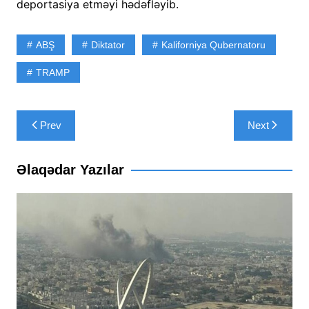
deportasiya etməyi hədəfləyib.
ABŞ
Diktator
Kaliforniya Qubernatoru
TRAMP
Yazı
Prev
Next
naviqasiyası
Əlaqədar Yazılar