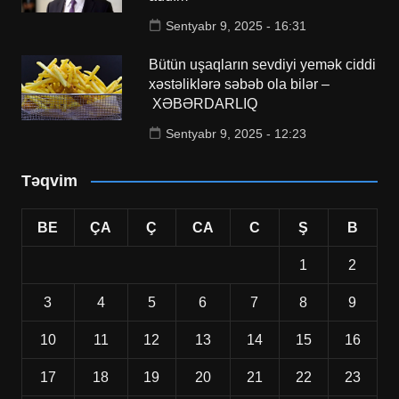
Sentyabr 9, 2025 - 16:31
Bütün uşaqların sevdiyi yemək ciddi
xəstəliklərə səbəb ola bilər –
XƏBƏRDARLIQ
Sentyabr 9, 2025 - 12:23
Təqvim
BE
ÇA
Ç
CA
C
Ş
B
1
2
3
4
5
6
7
8
9
10
11
12
13
14
15
16
17
18
19
20
21
22
23