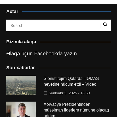
Axtar
Bizimlə əlaqə
Əlaqə üçün Facebookda yazın
Son xəbərlər
Sionist rejim Qətərdə HƏMAS
heyətinə hücum etdi – Video
Sentyabr 9, 2025 - 18:59
Xorvatiya Prezidentindən
müsəlman liderlərə nümunə olacaq
addım