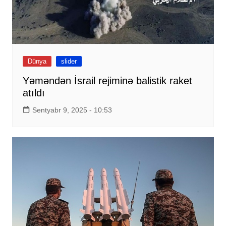
Dünya
slider
Yəməndən İsrail rejiminə balistik raket
atıldı
Sentyabr 9, 2025 - 10:53