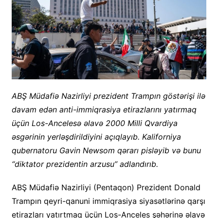
ABŞ Müdafiə Nazirliyi prezident Trampın göstərişi ilə
davam edən anti-immiqrasiya etirazlarını yatırmaq
üçün Los-Ancelesə əlavə 2000 Milli Qvardiya
əsgərinin yerləşdirildiyini açıqlayıb. Kaliforniya
qubernatoru Gavin Newsom qərarı pisləyib və bunu
“diktator prezidentin arzusu” adlandırıb.
ABŞ Müdafiə Nazirliyi (Pentaqon) Prezident Donald
Trampın qeyri-qanuni immiqrasiya siyasətlərinə qarşı
etirazları yatırtmaq üçün Los-Anceles şəhərinə əlavə