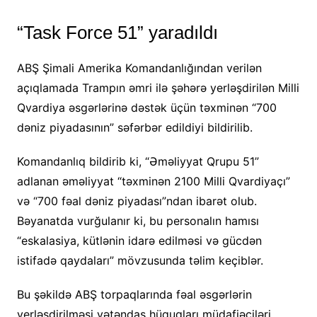
“Task Force 51” yaradıldı
ABŞ Şimali Amerika Komandanlığından verilən
açıqlamada Trampın əmri ilə şəhərə yerləşdirilən Milli
Qvardiya əsgərlərinə dəstək üçün təxminən “700
dəniz piyadasının” səfərbər edildiyi bildirilib.
Komandanlıq bildirib ki, “Əməliyyat Qrupu 51”
adlanan əməliyyat “təxminən 2100 Milli Qvardiyaçı”
və “700 fəal dəniz piyadası”ndan ibarət olub.
Bəyanatda vurğulanır ki, bu personalın hamısı
“eskalasiya, kütlənin idarə edilməsi və gücdən
istifadə qaydaları” mövzusunda təlim keçiblər.
Bu şəkildə ABŞ torpaqlarında fəal əsgərlərin
yerləşdirilməsi vətəndaş hüquqları müdafiəçiləri