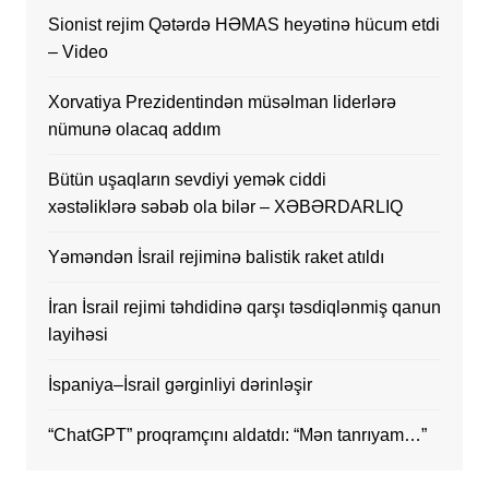
Sionist rejim Qətərdə HƏMAS heyətinə hücum etdi
– Video
Xorvatiya Prezidentindən müsəlman liderlərə
nümunə olacaq addım
Bütün uşaqların sevdiyi yemək ciddi
xəstəliklərə səbəb ola bilər – XƏBƏRDARLIQ
Yəməndən İsrail rejiminə balistik raket atıldı
İran İsrail rejimi təhdidinə qarşı təsdiqlənmiş qanun
layihəsi
İspaniya–İsrail gərginliyi dərinləşir
“ChatGPT” proqramçını aldatdı: “Mən tanrıyam…”