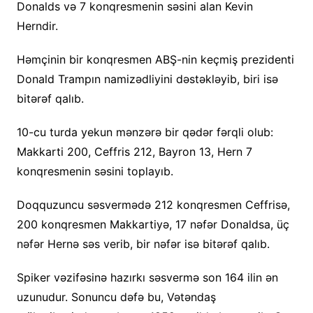
Donalds və 7 konqresmenin səsini alan Kevin
Herndir.
Həmçinin bir konqresmen ABŞ-nin keçmiş prezidenti
Donald Trampın namizədliyini dəstəkləyib, biri isə
bitərəf qalıb.
10-cu turda yekun mənzərə bir qədər fərqli olub:
Makkarti 200, Ceffris 212, Bayron 13, Hern 7
konqresmenin səsini toplayıb.
Doqquzuncu səsvermədə 212 konqresmen Ceffrisə,
200 konqresmen Makkartiyə, 17 nəfər Donaldsa, üç
nəfər Hernə səs verib, bir nəfər isə bitərəf qalıb.
Spiker vəzifəsinə hazırkı səsvermə son 164 ilin ən
uzunudur. Sonuncu dəfə bu, Vətəndaş