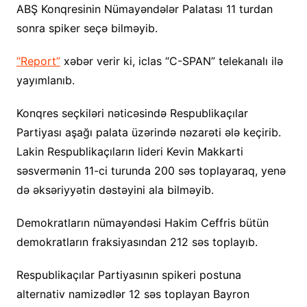
ABŞ Konqresinin Nümayəndələr Palatası 11 turdan
sonra spiker seçə bilməyib.
“Report”
xəbər verir ki, iclas “C-SPAN” telekanalı ilə
yayımlanıb.
Konqres seçkiləri nəticəsində Respublikaçılar
Partiyası aşağı palata üzərində nəzarəti ələ keçirib.
Lakin Respublikaçıların lideri Kevin Makkarti
səsvermənin 11-ci turunda 200 səs toplayaraq, yenə
də əksəriyyətin dəstəyini ala bilməyib.
Demokratların nümayəndəsi Hakim Ceffris bütün
demokratların fraksiyasından 212 səs toplayıb.
Respublikaçılar Partiyasının spikeri postuna
alternativ namizədlər 12 səs toplayan Bayron