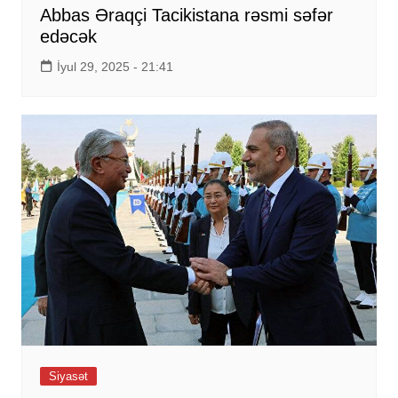
Abbas Əraqçi Tacikistana rəsmi səfər
edəcək
İyul 29, 2025 - 21:41
Siyasət