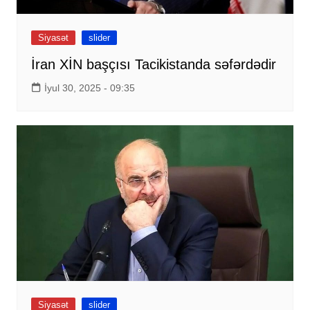
Siyasət
slider
İran XİN başçısı Tacikistanda səfərdədir
İyul 30, 2025 - 09:35
Siyasət
slider