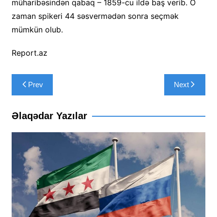
müharibəsindən qabaq – 1859-cu ildə baş verib. O
zaman spikeri 44 səsvermədən sonra seçmək
mümkün olub.
Report.az
Yazı
Prev
Next
naviqasiyası
Əlaqədar Yazılar