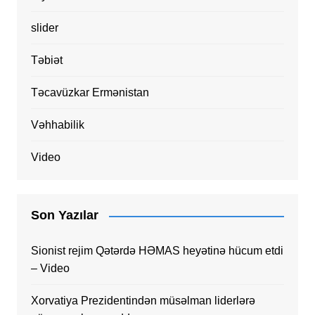
slider
Təbiət
Təcavüzkar Ermənistan
Vəhhabilik
Video
Son Yazılar
Sionist rejim Qətərdə HƏMAS heyətinə hücum etdi
– Video
Xorvatiya Prezidentindən müsəlman liderlərə