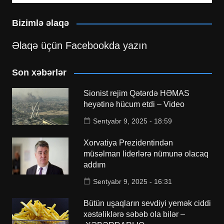
Bizimlə əlaqə
Əlaqə üçün Facebookda yazın
Son xəbərlər
Sionist rejim Qətərdə HƏMAS
heyətinə hücum etdi – Video
Sentyabr 9, 2025 - 18:59
Xorvatiya Prezidentindən
müsəlman liderlərə nümunə olacaq
addım
Sentyabr 9, 2025 - 16:31
Bütün uşaqların sevdiyi yemək ciddi
xəstəliklərə səbəb ola bilər –