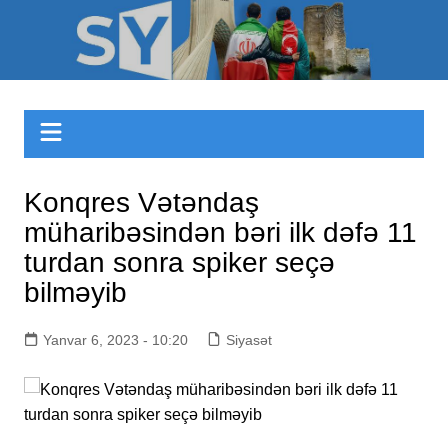
Skip
to
Sizinyol.org
content
Konqres Vətəndaş
müharibəsindən bəri ilk dəfə 11
turdan sonra spiker seçə
bilməyib
Yanvar 6, 2023 - 10:20
Siyasət