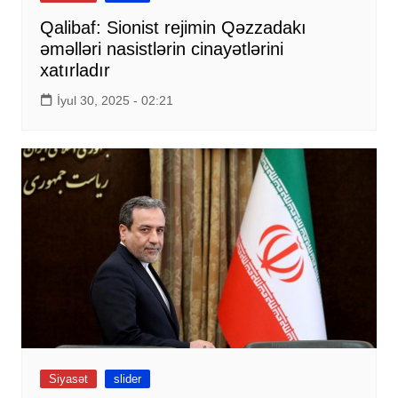
Qalibaf: Sionist rejimin Qəzzadakı
əməlləri nasistlərin cinayətlərini
xatırladır
İyul 30, 2025 - 02:21
Siyasət
slider