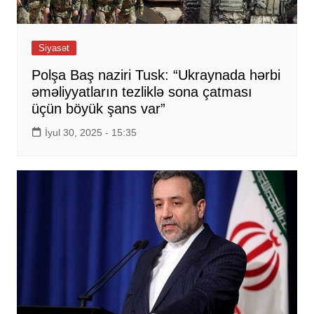
Siyasət
Polşa Baş naziri Tusk: “Ukraynada hərbi
əməliyyatların tezliklə sona çatması
üçün böyük şans var”
İyul 30, 2025 - 15:35