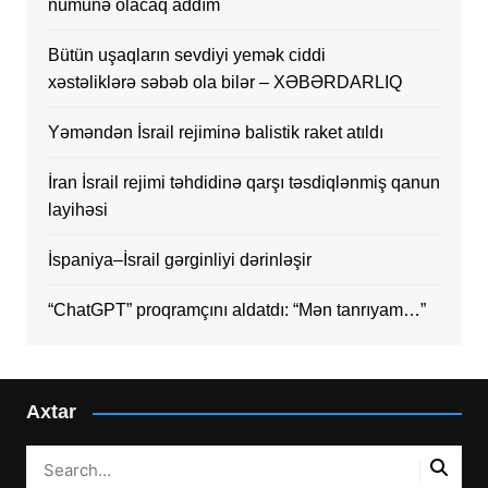
nümunə olacaq addım
Bütün uşaqların sevdiyi yemək ciddi
xəstəliklərə səbəb ola bilər – XƏBƏRDARLIQ
Yəməndən İsrail rejiminə balistik raket atıldı
İran İsrail rejimi təhdidinə qarşı təsdiqlənmiş qanun
layihəsi
İspaniya–İsrail gərginliyi dərinləşir
“ChatGPT” proqramçını aldatdı: “Mən tanrıyam…”
Axtar