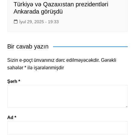
Türkiyə və Qazaxıstan prezidentləri
Ankarada görüşdü
İyul 29, 2025 - 19:33
Bir cavab yazın
Sizin e-poçt ünvanınız dərc edilməyəcəkdir.
Gərəkli
sahələr
*
ilə işarələnmişdir
Şərh
*
Ad
*