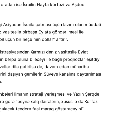
oradan isə İsrailin Hayfa körfəzi və Aşdod
rqi Asiyadan İsrailə çatması üçün lazım olan müddəti
z vasitəsilə birbaşa Eylata göndərilməsi ilə
 üçün bir neçə min dollar” artırır.
istrasiyasından Qırmızı dəniz vasitəsilə Eylat
ın bərpa oluna biləcəyi ilə bağlı proqnozlar eşitdiyi
əvvəllər dilə gətirilsə də, davam edən müharibə
rini daşıyan gəmilərin Süveyş kanalına qaytarılması
b.
ələri limanın strateji yerləşməsi və Yaxın Şərqdə
rə görə “beynəlxalq dairələrin, xüsusilə də Körfəz
 gələcək tenderə fəal maraq göstərəcəyini”