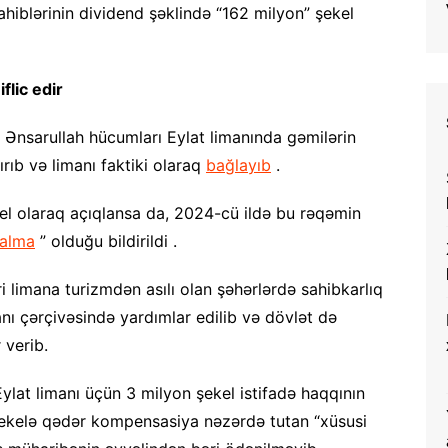
hiblərinin dividend şəklində “162 milyon” şekel
flic edir
və Ənsarullah hücumları Eylat limanında gəmilərin
rıb və limanı faktiki olaraq
bağlayıb
.
kel olaraq açıqlansa da, 2024-cü ildə bu rəqəmin
alma
” olduğu bildirildi .
limana turizmdən asılı olan şəhərlərdə sahibkarlıq
nı çərçivəsində yardımlar edilib və dövlət də
 verib.
 Eylat limanı üçün 3 milyon şekel istifadə haqqının
 şekelə qədər kompensasiya nəzərdə tutan “xüsusi