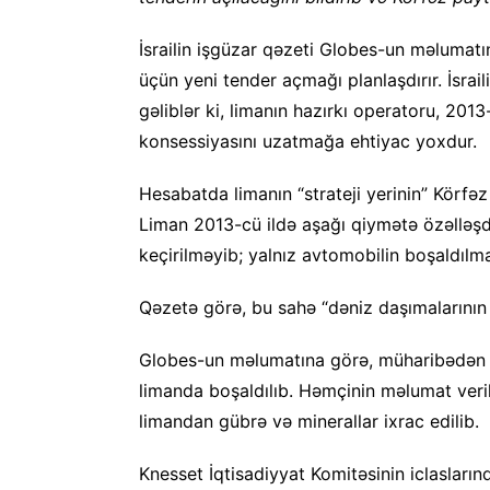
İsrailin işgüzar qəzeti Globes-un məlumatın
üçün yeni tender açmağı planlaşdırır. İsrail
gəliblər ki, limanın hazırkı operatoru, 201
konsessiyasını uzatmağa ehtiyac yoxdur.
Hesabatda limanın “strateji yerinin” Körfəz
Liman 2013-cü ildə aşağı qiymətə özəlləşdi
keçirilməyib; yalnız avtomobilin boşaldılm
Qəzetə görə, bu sahə “dəniz daşımalarının ən
Globes-un məlumatına görə, müharibədən əv
limanda boşaldılıb. Həmçinin məlumat veri
limandan gübrə və minerallar ixrac edilib.
Knesset İqtisadiyyat Komitəsinin iclaslar