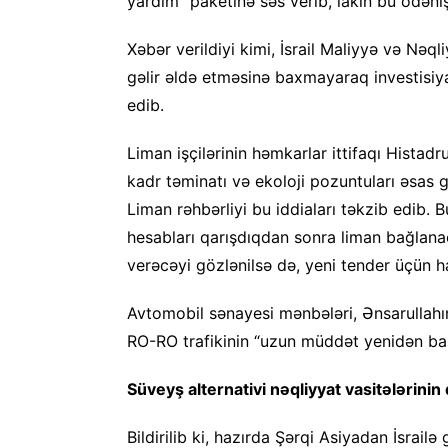
yardım” paketinə səs verib, lakin bu ödəni
Xəbər verildiyi kimi, İsrail Maliyyə və Nəql
gəlir əldə etməsinə baxmayaraq investisiy
edib.
Liman işçilərinin həmkarlar ittifaqı Histadr
kadr təminatı və ekoloji pozuntuları əsas 
Liman rəhbərliyi bu iddiaları təkzib edib. B
hesabları qarışdıqdan sonra liman bağlanaca
verəcəyi gözlənilsə də, yeni tender üçün haz
Avtomobil sənayesi mənbələri, Ənsarullah
RO-RO trafikinin “uzun müddət yenidən ba
Süveyş alternativi nəqliyyat vasitələrinin
Bildirilib ki, hazırda Şərqi Asiyadan İsrailə