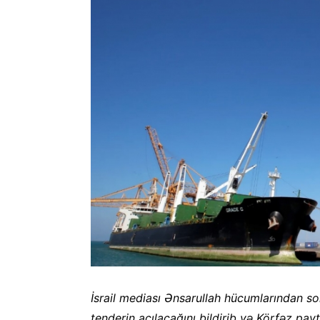
İsrail mediası Ənsarullah hücumlarından so
tenderin açılacağını bildirib və Körfəz pay