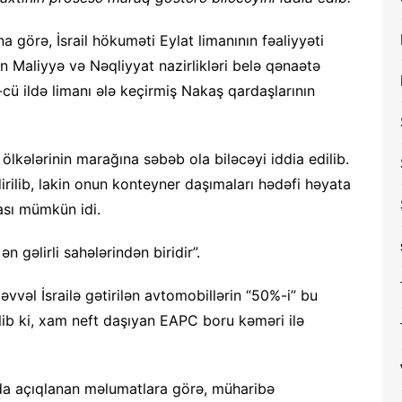
a görə, İsrail hökuməti Eylat limanının fəaliyyəti
in Maliyyə və Nəqliyyat nazirlikləri belə qənaətə
3-cü ildə limanı ələ keçirmiş Nakaş qardaşlarının
 ölkələrinin marağına səbəb ola biləcəyi iddia edilib.
rilib, lakin onun konteyner daşımaları hədəfi həyata
ası mümkün idi.
 gəlirli sahələrindən biridir”.
vəl İsrailə gətirilən avtomobillərin “50%-i” bu
lib ki, xam neft daşıyan EAPC boru kəməri ilə
ında açıqlanan məlumatlara görə, müharibə