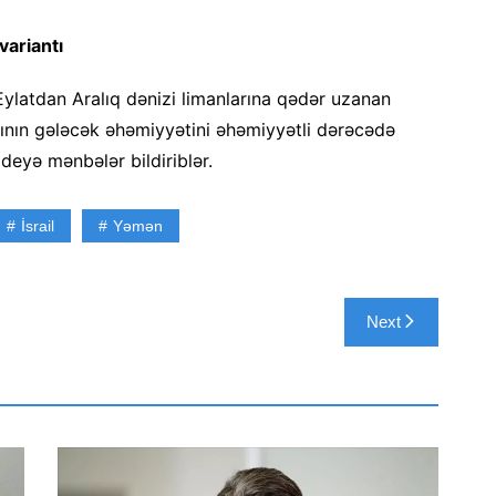
variantı
ylatdan Aralıq dənizi limanlarına qədər uzanan
ının gələcək əhəmiyyətini əhəmiyyətli dərəcədə
– deyə mənbələr bildiriblər.
İsrail
Yəmən
Next