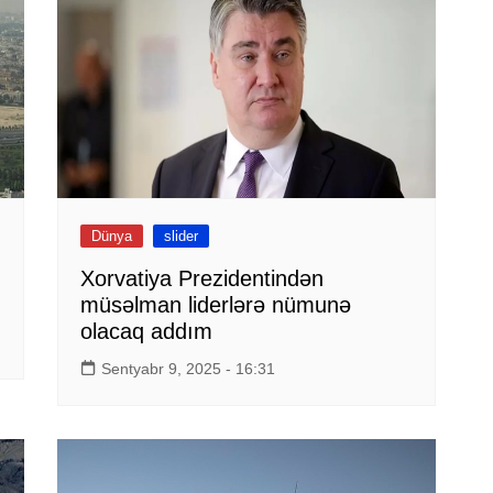
Dünya
slider
Xorvatiya Prezidentindən
müsəlman liderlərə nümunə
olacaq addım
Sentyabr 9, 2025 - 16:31