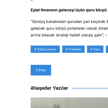
Eylat limanının gələcəyi üçün quru körpü 
“Süveyş kanalından qurudan yan keçərək E
gələcək quru körpü potensialı cənub liman
artıra biləcək strateji hədəf olaraq qalır”, 
Eylat Limanı
Fələstin
İran
Yazı
Prev
naviqasiyası
Əlaqədar Yazılar