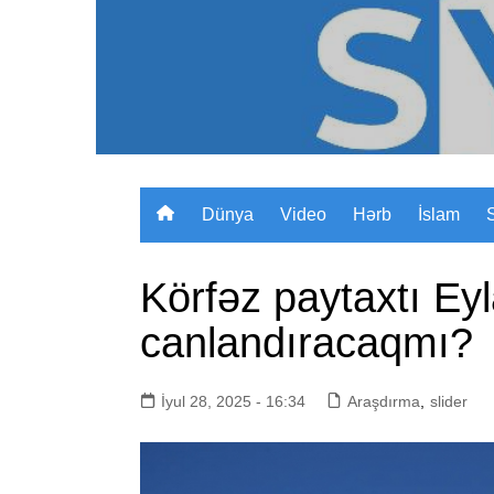
Skip
to
content
Dünya
Video
Hərb
İslam
Körfəz paytaxtı Eyl
canlandıracaqmı?
İyul 28, 2025 - 16:34
Araşdırma
,
slider