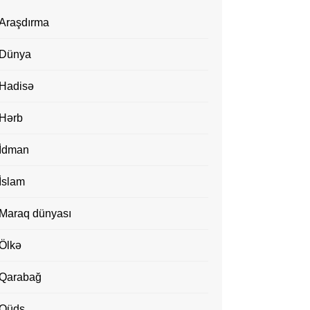
Araşdırma
Dünya
Hadisə
Hərb
İdman
İslam
Maraq dünyası
Ölkə
Qarabağ
Qüds