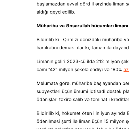
başlamazdan əvvəl dörd il ərzində liman sa
aldığı qeyd edilib.
Müharibə və Ənsarullah hücumları limanı i
Bildirilib ki , Qırmızı dənizdəki müharibə 
hərəkətini demək olar ki, tamamilə dayandı
Limanın gəliri 2023-cü ildə 212 milyon şe
cəmi “42” milyon şekelə endiyi və “80%
az
Məlumata görə, müharibə başlayandan bəri 
subyektləri üçün ümumi iqtisadi dəstək pla
ödənişləri təxirə salıb və təminatlı kreditlər
Bildirilib ki, hökumət ötən ilin iyun ayında
ödənilməsi şərti ilə liman üçün 15 milyon