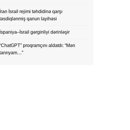
İran İsrail rejimi təhdidinə qarşı
təsdiqlənmiş qanun layihəsi
İspaniya–İsrail gərginliyi dərinləşir
“ChatGPT” proqramçını aldatdı: “Mən
tanrıyam…”