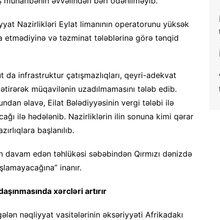
ş müharibənin əvvəlindən bəri ödənilməyib.
iyyat Nazirlikləri Eylat limanının operatorunu yüksək
a etmədiyinə və təzminat tələblərinə görə tənqid
ut da infrastruktur çatışmazlıqları, qeyri-adekvat
gətirərək müqavilənin uzadılmamasını tələb edib.
undan əlavə, Eilat Bələdiyyəsinin vergi tələbi ilə
ğı ilə hədələnib. Nazirliklərin ilin sonuna kimi qərar
ırlıqlara başlanılıb.
ın davam edən təhlükəsi səbəbindən Qırmızı dənizdə
şlamayacağına” inanır.
 daşınmasında xərcləri artırır
 gələn nəqliyyat vasitələrinin əksəriyyəti Afrikadakı