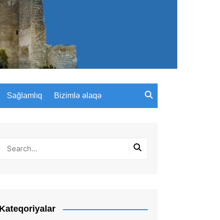
Sağlamlıq
Bizimlə əlaqə
Kateqoriyalar