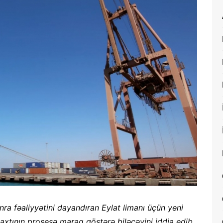
nra fəaliyyətini dayandıran Eylat limanı üçün yeni
taxtının prosesə maraq göstərə biləcəyini iddia edib.