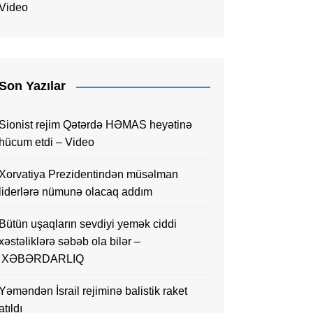
Video
Son Yazılar
Sionist rejim Qətərdə HƏMAS heyətinə
hücum etdi – Video
Xorvatiya Prezidentindən müsəlman
liderlərə nümunə olacaq addım
Bütün uşaqların sevdiyi yemək ciddi
xəstəliklərə səbəb ola bilər –
XƏBƏRDARLIQ
Yəməndən İsrail rejiminə balistik raket
atıldı