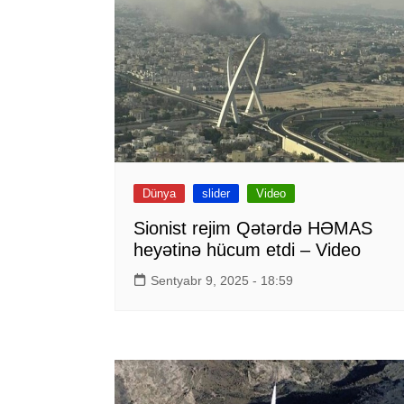
Dünya
slider
Video
Sionist rejim Qətərdə HƏMAS
heyətinə hücum etdi – Video
Sentyabr 9, 2025 - 18:59