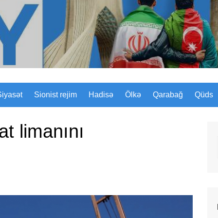
Sizinyol.org
Siyasət
Sionist rejim
Hadisə
Ölkə
Qarabağ
Qüds
at limanını