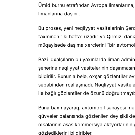
Ümid burnu ətrafından Avropa limanlarına, 
limanlarına daşınır.
Bu proses, yeni nəqliyyat vasitələrinin Şə
təxminən “iki həftə” uzadır və Qırmızı dəni
müqayisədə daşıma xərclərini “bir avtomobil
Bəzi idxalçıların bu yaxınlarda liman admin
şəhərinə nəqliyyat vasitələrinin daşınmasın
bildirilir. Bununla belə, oxşar gözləntilər 
səbəbindən reallaşmadı. Nəqliyyat vasitələ
ilə bağlı gözləntilər də özünü doğrultmayı
Buna baxmayaraq, avtomobil sənayesi mənb
qüvvələr balansında gözlənilən dəyişikliklə
ölkələrinin əsas kommersiya aktyorlarının
gözlədiklərini bildiriblər.