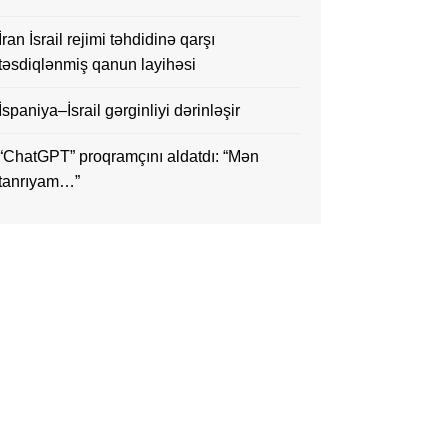
İran İsrail rejimi təhdidinə qarşı
təsdiqlənmiş qanun layihəsi
İspaniya–İsrail gərginliyi dərinləşir
“ChatGPT” proqramçını aldatdı: “Mən
tanrıyam…”