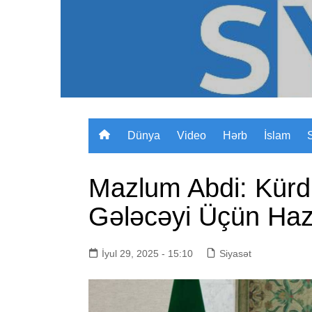
Skip
to
content
Dünya
Video
Hərb
İslam
Mazlum Abdi: Kürdl
Gələcəyi Üçün Haz
İyul 29, 2025 - 15:10
Siyasət