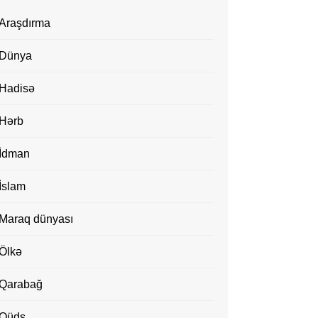
Araşdırma
Dünya
Hadisə
Hərb
İdman
İslam
Maraq dünyası
Ölkə
Qarabağ
Qüds