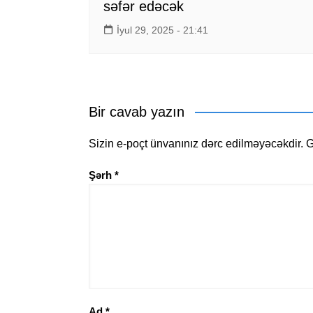
səfər edəcək
İyul 29, 2025 - 21:41
Bir cavab yazın
Sizin e-poçt ünvanınız dərc edilməyəcəkdir.
G
Şərh
*
Ad
*