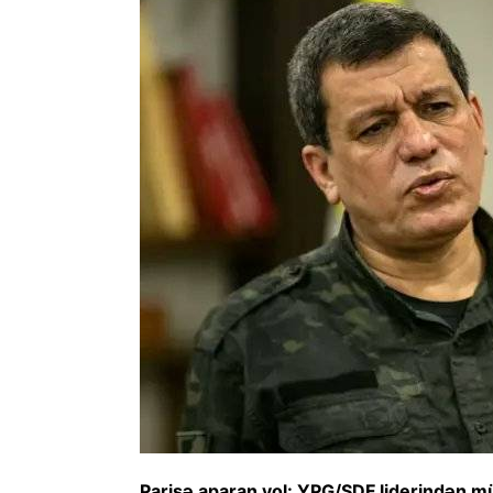
Parisə aparan yol: YPG/SDF liderindən 