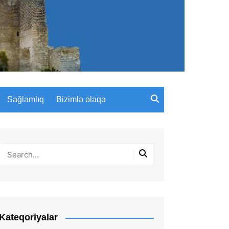
Sağlamlıq
Bizimlə əlaqə
Kateqoriyalar