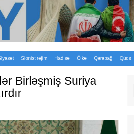
Sizinyol.org
Siyasət
Sionist rejim
Hadisə
Ölkə
Qarabağ
Qüds
ər Birləşmiş Suriya
ırdır