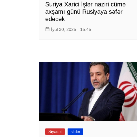
Suriya Xarici İşlər naziri cümə
axşamı günü Rusiyaya səfər
edəcək
İyul 30, 2025 - 15:45
Siyasət
slider