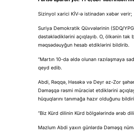
Sizinyol xarici KİV-ə istinadən xəbər verir;
Suriya Demokratik Qüvvələrinin (SDQ/YPG)
dəstəklədiklərini açıqlayıb. O, ölkənin tək
məqsədəuyğun hesab etdiklərini bildirib.
“Martın 10-da əldə olunan razılaşmaya sadi
qeyd edib.
Abdi, Rəqqə, Həsəkə və Deyr əz-Zor şəhər
Dəməşqə rəsmi müraciət etdiklərini açıqla
hüquqlarını tanımağa hazır olduğunu bildir
“Biz Kürd dilinin Kürd bölgələrində ərəb dili
Mazlum Abdi yaxın günlərdə Dəməşq nümayən