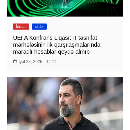
İdman
slider
UEFA Konfrans Liqası: II təsnifat
mərhələsinin ilk qarşılaşmalarında
maraqlı hesablar qeydə alınıb
İyul 25, 2025 - 14:11