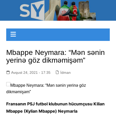
Skip
to
Sizinyol.org
content
Mbappe Neymara: “Mən sənin
yerinə göz dikməmişəm”
Avqust 24, 2021 - 17:35
İdman
Fransanın PSJ futbol klubunun hücumçusu Kilian
Mbappe (Kylian Mbappe) Neymarla