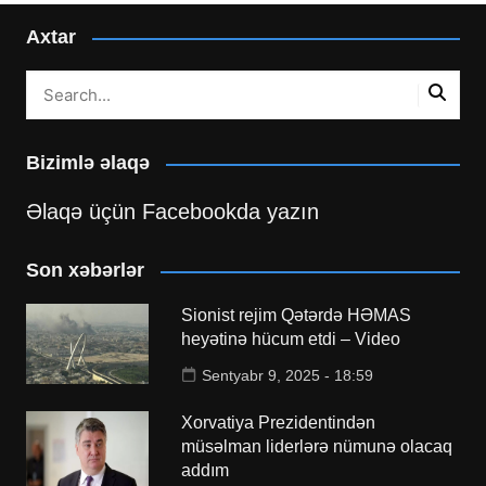
Axtar
Bizimlə əlaqə
Əlaqə üçün Facebookda yazın
Son xəbərlər
Sionist rejim Qətərdə HƏMAS
heyətinə hücum etdi – Video
Sentyabr 9, 2025 - 18:59
Xorvatiya Prezidentindən
müsəlman liderlərə nümunə olacaq
addım