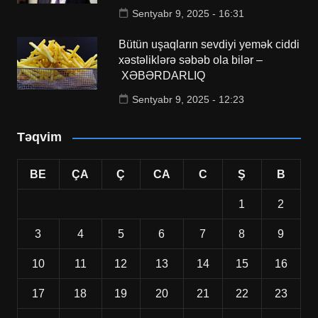
Sentyabr 9, 2025 - 16:31
Bütün uşaqların sevdiyi yemək ciddi
xəstəliklərə səbəb ola bilər –
XƏBƏRDARLIQ
Sentyabr 9, 2025 - 12:23
Təqvim
BE
ÇA
Ç
CA
C
Ş
B
1
2
3
4
5
6
7
8
9
10
11
12
13
14
15
16
17
18
19
20
21
22
23