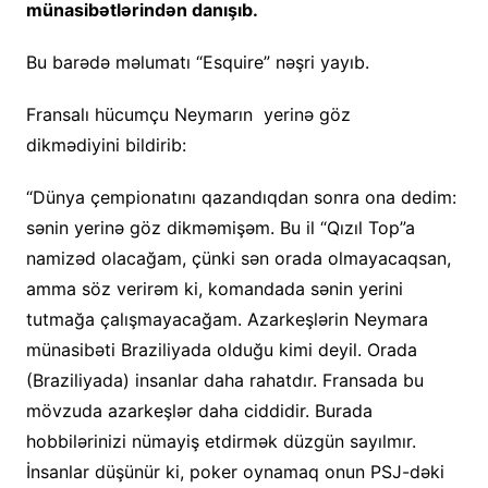
münasibətlərindən danışıb.
Bu barədə məlumatı “Esquire” nəşri yayıb.
Fransalı hücumçu Neymarın yerinə göz
dikmədiyini bildirib:
“Dünya çempionatını qazandıqdan sonra ona dedim:
sənin yerinə göz dikməmişəm. Bu il “Qızıl Top”a
namizəd olacağam, çünki sən orada olmayacaqsan,
amma söz verirəm ki, komandada sənin yerini
tutmağa çalışmayacağam. Azarkeşlərin Neymara
münasibəti Braziliyada olduğu kimi deyil. Orada
(Braziliyada) insanlar daha rahatdır. Fransada bu
mövzuda azarkeşlər daha ciddidir. Burada
hobbilərinizi nümayiş etdirmək düzgün sayılmır.
İnsanlar düşünür ki, poker oynamaq onun PSJ-dəki