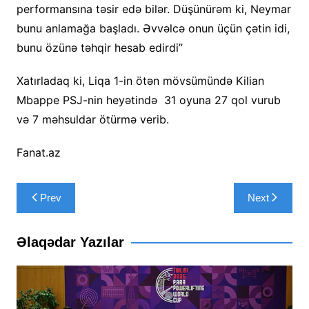
performansına təsir edə bilər. Düşünürəm ki, Neymar
bunu anlamağa başladı. Əvvəlcə onun üçün çətin idi,
bunu özünə təhqir hesab edirdi”
Xatırladaq ki, Liqa 1-in ötən mövsümündə Kilian
Mbappe PSJ-nin heyətində 31 oyuna 27 qol vurub
və 7 məhsuldar ötürmə verib.
Fanat.az
Yazı
Prev
Next
naviqasiyası
Əlaqədar Yazılar