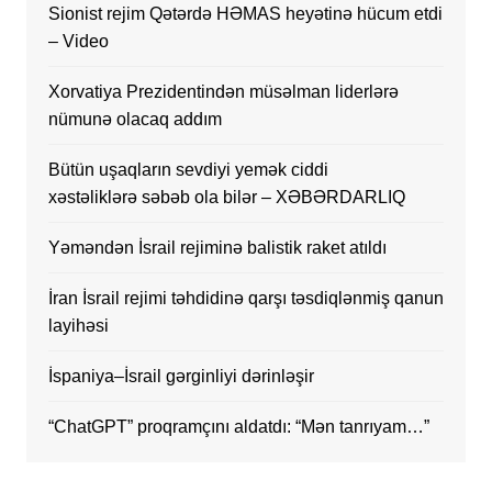
Sionist rejim Qətərdə HƏMAS heyətinə hücum etdi
– Video
Xorvatiya Prezidentindən müsəlman liderlərə
nümunə olacaq addım
Bütün uşaqların sevdiyi yemək ciddi
xəstəliklərə səbəb ola bilər – XƏBƏRDARLIQ
Yəməndən İsrail rejiminə balistik raket atıldı
İran İsrail rejimi təhdidinə qarşı təsdiqlənmiş qanun
layihəsi
İspaniya–İsrail gərginliyi dərinləşir
“ChatGPT” proqramçını aldatdı: “Mən tanrıyam…”