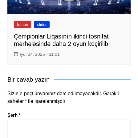
İdman
slider
Çempionlar Liqasının ikinci təsnifat
mərhələsində daha 2 oyun keçirilib
İyul 24, 2025 - 11:01
Bir cavab yazın
Sizin e-poçt ünvanınız dərc edilməyəcəkdir.
Gərəkli
sahələr
*
ilə işarələnmişdir
Şərh
*