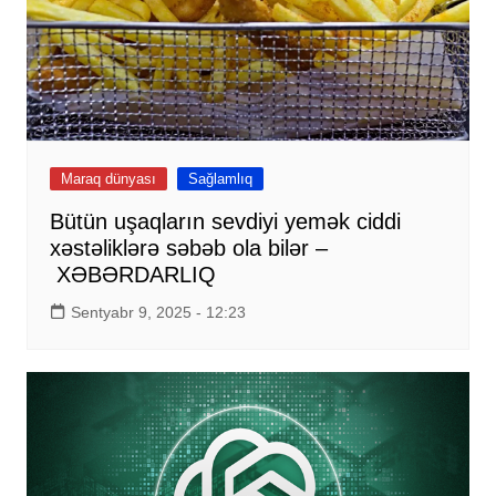
Maraq dünyası
Sağlamlıq
Bütün uşaqların sevdiyi yemək ciddi
xəstəliklərə səbəb ola bilər –
XƏBƏRDARLIQ
Sentyabr 9, 2025 - 12:23