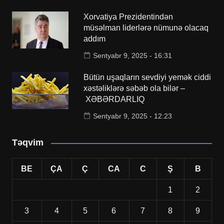
Xorvatiya Prezidentindən
müsəlman liderlərə nümunə olacaq
addım
Sentyabr 9, 2025 - 16:31
Bütün uşaqların sevdiyi yemək ciddi
xəstəliklərə səbəb ola bilər –
XƏBƏRDARLIQ
Sentyabr 9, 2025 - 12:23
Təqvim
BE
ÇA
Ç
CA
C
Ş
B
1
2
3
4
5
6
7
8
9