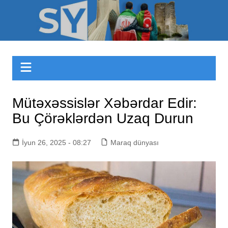
Skip
to
Sizinyol.org
content
Mütəxəssislər Xəbərdar Edir:
Bu Çörəklərdən Uzaq Durun
İyun 26, 2025 - 08:27
Maraq dünyası