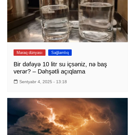
Maraq dünyası
Sağlamlıq
Bir dəfəyə 10 litr su içsəniz, nə baş
verər? – Dəhşətli açıqlama
Sentyabr 4, 2025 - 13:18