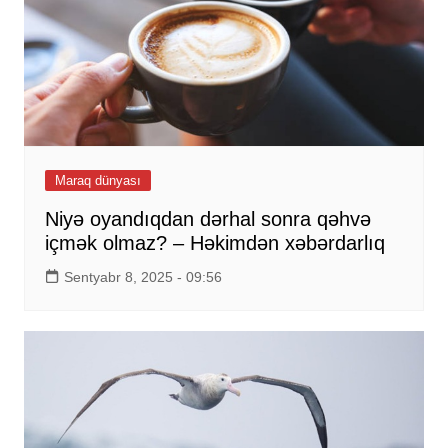
Maraq dünyası
Niyə oyandıqdan dərhal sonra qəhvə
içmək olmaz? – Həkimdən xəbərdarlıq
Sentyabr 8, 2025 - 09:56