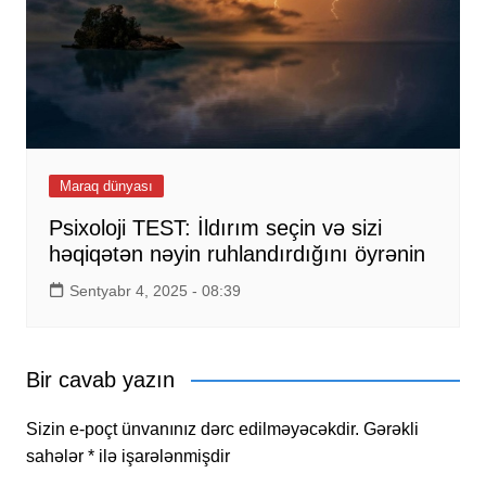
Maraq dünyası
Psixoloji TEST: İldırım seçin və sizi
həqiqətən nəyin ruhlandırdığını öyrənin
Sentyabr 4, 2025 - 08:39
Bir cavab yazın
Sizin e-poçt ünvanınız dərc edilməyəcəkdir.
Gərəkli
sahələr
*
ilə işarələnmişdir