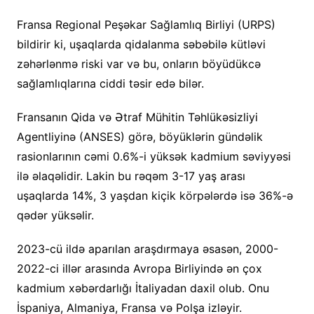
Fransa Regional Peşəkar Sağlamlıq Birliyi (URPS)
bildirir ki, uşaqlarda qidalanma səbəbilə kütləvi
zəhərlənmə riski var və bu, onların böyüdükcə
sağlamlıqlarına ciddi təsir edə bilər.
Fransanın Qida və Ətraf Mühitin Təhlükəsizliyi
Agentliyinə (ANSES) görə, böyüklərin gündəlik
rasionlarının cəmi 0.6%-i yüksək kadmium səviyyəsi
ilə əlaqəlidir. Lakin bu rəqəm 3-17 yaş arası
uşaqlarda 14%, 3 yaşdan kiçik körpələrdə isə 36%-ə
qədər yüksəlir.
2023-cü ildə aparılan araşdırmaya əsasən, 2000-
2022-ci illər arasında Avropa Birliyində ən çox
kadmium xəbərdarlığı İtaliyadan daxil olub. Onu
İspaniya, Almaniya, Fransa və Polşa izləyir.