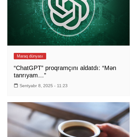
Maraq dünyası
“ChatGPT” proqramçını aldatdı: “Mən
tanrıyam…”
Sentyabr 8, 2025 - 11:23