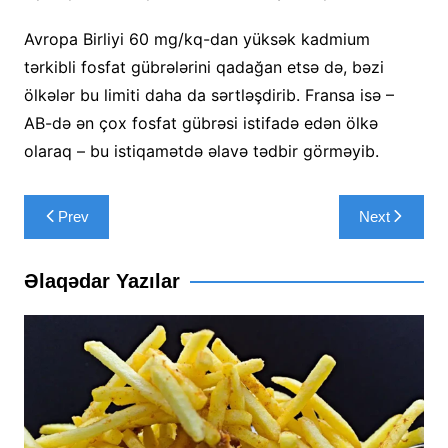
Avropa Birliyi 60 mg/kq-dan yüksək kadmium
tərkibli fosfat gübrələrini qadağan etsə də, bəzi
ölkələr bu limiti daha da sərtləşdirib. Fransa isə –
AB-də ən çox fosfat gübrəsi istifadə edən ölkə
olaraq – bu istiqamətdə əlavə tədbir görməyib.
Yazı
Prev
Next
naviqasiyası
Əlaqədar Yazılar