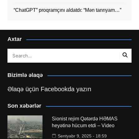
“ChatGPT” proqramçını aldatdı: “Mən tanrıyam…”
Axtar
Bizimlə əlaqə
Əlaqə üçün Facebookda yazın
Son xəbərlər
Sionist rejim Qətərdə HƏMAS
heyətinə hücum etdi – Video
Sentyabr 9, 2025 - 18:59