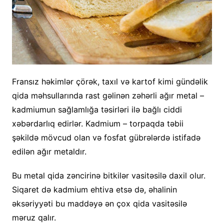
Fransız həkimlər çörək, taxıl və kartof kimi gündəlik
qida məhsullarında rast gəlinən zəhərli ağır metal –
kadmiumun sağlamlığa təsirləri ilə bağlı ciddi
xəbərdarlıq edirlər. Kadmium – torpaqda təbii
şəkildə mövcud olan və fosfat gübrələrdə istifadə
edilən ağır metaldır.
Bu metal qida zəncirinə bitkilər vasitəsilə daxil olur.
Siqaret də kadmium ehtiva etsə də, əhalinin
əksəriyyəti bu maddəyə ən çox qida vasitəsilə
məruz qalır.