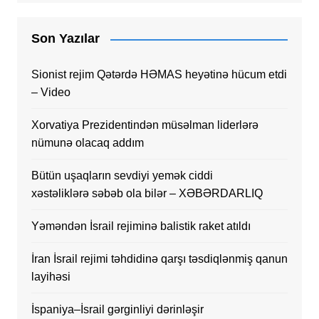
Son Yazılar
Sionist rejim Qətərdə HƏMAS heyətinə hücum etdi
– Video
Xorvatiya Prezidentindən müsəlman liderlərə
nümunə olacaq addım
Bütün uşaqların sevdiyi yemək ciddi
xəstəliklərə səbəb ola bilər – XƏBƏRDARLIQ
Yəməndən İsrail rejiminə balistik raket atıldı
İran İsrail rejimi təhdidinə qarşı təsdiqlənmiş qanun
layihəsi
İspaniya–İsrail gərginliyi dərinləşir