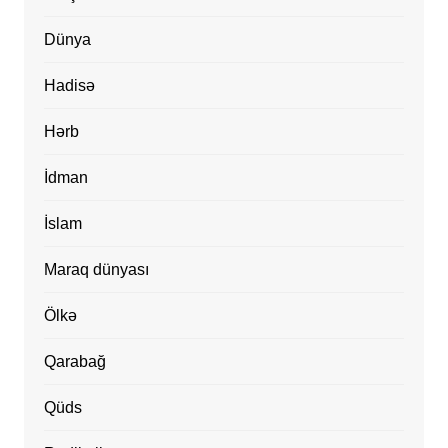
Dünya
Hadisə
Hərb
İdman
İslam
Maraq dünyası
Ölkə
Qarabağ
Qüds