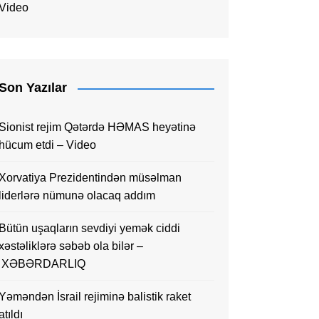
Video
Son Yazılar
Sionist rejim Qətərdə HƏMAS heyətinə
hücum etdi – Video
Xorvatiya Prezidentindən müsəlman
liderlərə nümunə olacaq addım
Bütün uşaqların sevdiyi yemək ciddi
xəstəliklərə səbəb ola bilər –
XƏBƏRDARLIQ
Yəməndən İsrail rejiminə balistik raket
atıldı