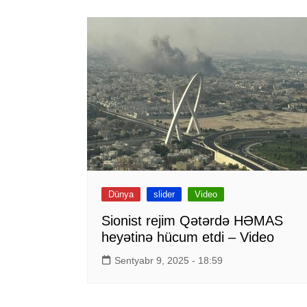
Dünya
slider
Video
Sionist rejim Qətərdə HƏMAS
heyətinə hücum etdi – Video
Sentyabr 9, 2025 - 18:59