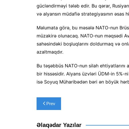
gücləndirməyi tələb edir. Bu qərar, Rusiyan
və alyansın müdafiə strategiyasının əsas hi
Məlumata görə, bu məsələ NATO-nun Brüssel
müzakirə olunacaq. NATO-nun məqsədi Av
sahəsindəki boşluqlarını doldurmaq və onla
azaltmaqdır.
Bu təşəbbüs NATO-nun silah ehtiyatlarını a
bir hissəsidir. Alyans üzvləri ÜDM-in 5%-
isə Soyuq Müharibədən bəri ən böyük hərbi
Yazı
Prev
naviqasiyası
Əlaqədar Yazılar