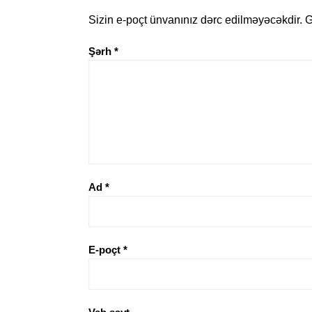
Sizin e-poçt ünvanınız dərc edilməyəcəkdir.
G
Şərh
*
Ad
*
E-poçt
*