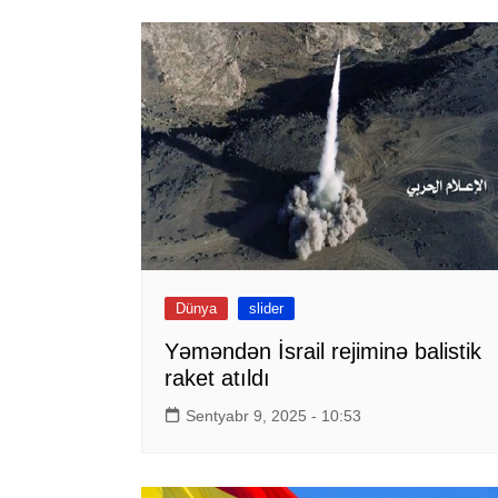
Dünya
slider
Yəməndən İsrail rejiminə balistik
raket atıldı
Sentyabr 9, 2025 - 10:53