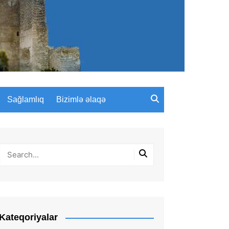
Sağlamlıq
Bizimlə əlaqə
Kateqoriyalar