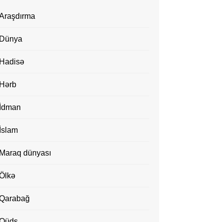
Araşdırma
Dünya
Hadisə
Hərb
İdman
İslam
Maraq dünyası
Ölkə
Qarabağ
Qüds