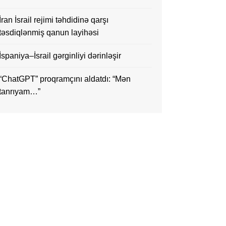
İran İsrail rejimi təhdidinə qarşı
təsdiqlənmiş qanun layihəsi
İspaniya–İsrail gərginliyi dərinləşir
“ChatGPT” proqramçını aldatdı: “Mən
tanrıyam…”