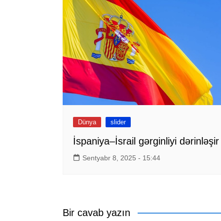
Dünya
slider
İspaniya–İsrail gərginliyi dərinləşir
Sentyabr 8, 2025 - 15:44
Bir cavab yazın