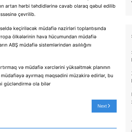
ın artan hərbi təhdidlərinə cavab olaraq qəbul edilib
ssəsinə çevrilib.
də keçiriləcək müdafiə nazirləri toplantısında
ropa ölkələrinin hava hücumundan müdafiə
rın ABŞ müdafiə sistemlərindən asılılığını
rtırmaq və müdafiə xərclərini yüksəltmək planının
ni müdafiəyə ayırmaq məqsədini müzakirə edirlər, bu
 gücləndirmə ola bilər
Next