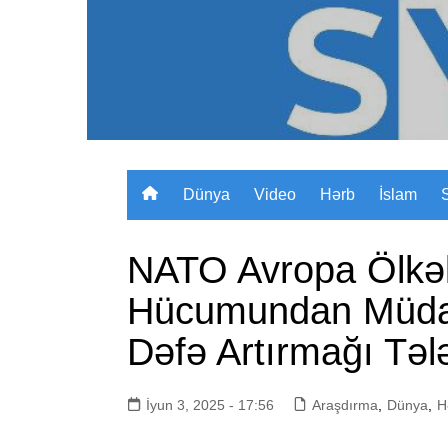
Skip
to
content
Dünya
Video
Hərb
İslam
NATO Avropa Ölkə
Hücumundan Müdaf
Dəfə Artırmağı Təl
İyun 3, 2025 - 17:56
Araşdırma
,
Dünya
,
H