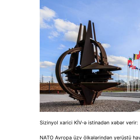
Sizinyol xarici KİV-ə istinadən xəbər verir:
NATO Avropa üzv ölkələrindən yerüstü ha