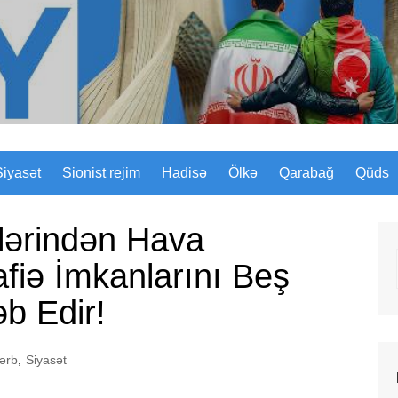
Sizinyol.org
Siyasət
Sionist rejim
Hadisə
Ölkə
Qarabağ
Qüds
lərindən Hava
iə İmkanlarını Beş
əb Edir!
ərb
,
Siyasət