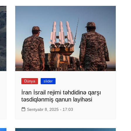
Dünya
slider
İran İsrail rejimi təhdidinə qarşı
təsdiqlənmiş qanun layihəsi
Sentyabr 8, 2025 - 17:03