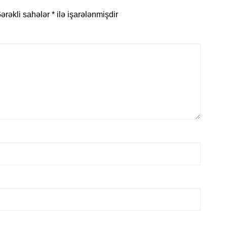
ərəkli sahələr
*
ilə işarələnmişdir