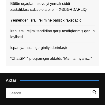
Bütün uşaqların sevdiyi yemək ciddi
xəstəliklərə səbəb ola bilər – XƏBƏRDARLIQ
Yəməndən İsrail rejiminə balistik raket atıldı
İran İsrail rejimi təhdidinə qarşı təsdiqlənmiş qanun
layihəsi
İspaniya–İsrail gərginliyi dərinləşir
“ChatGPT” proqramçını aldatdı: “Mən tanrıyam…”
Axtar