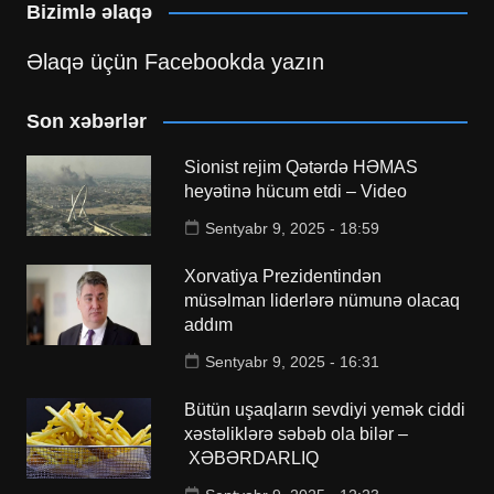
Bizimlə əlaqə
Əlaqə üçün Facebookda yazın
Son xəbərlər
Sionist rejim Qətərdə HƏMAS
heyətinə hücum etdi – Video
Sentyabr 9, 2025 - 18:59
Xorvatiya Prezidentindən
müsəlman liderlərə nümunə olacaq
addım
Sentyabr 9, 2025 - 16:31
Bütün uşaqların sevdiyi yemək ciddi
xəstəliklərə səbəb ola bilər –
XƏBƏRDARLIQ