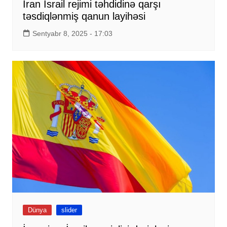
İran İsrail rejimi təhdidinə qarşı
təsdiqlənmiş qanun layihəsi
Sentyabr 8, 2025 - 17:03
Dünya
slider