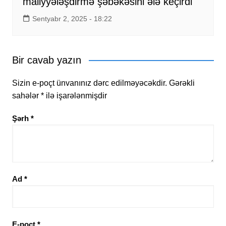
maliyyələşdirmə şəbəkəsini ələ keçirdi
Sentyabr 2, 2025 - 18:22
Bir cavab yazın
Sizin e-poçt ünvanınız dərc edilməyəcəkdir.
Gərəkli
sahələr
*
ilə işarələnmişdir
Şərh
*
Ad
*
E-poçt
*