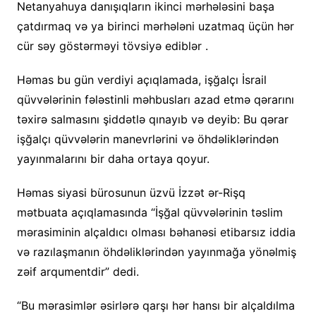
Netanyahuya danışıqların ikinci mərhələsini başa
çatdırmaq və ya birinci mərhələni uzatmaq üçün hər
cür səy göstərməyi tövsiyə ediblər .
Həmas bu gün verdiyi açıqlamada, işğalçı İsrail
qüvvələrinin fələstinli məhbusları azad etmə qərarını
təxirə salmasını şiddətlə qınayıb və deyib: Bu qərar
işğalçı qüvvələrin manevrlərini və öhdəliklərindən
yayınmalarını bir daha ortaya qoyur.
Həmas siyasi bürosunun üzvü İzzət ər-Rişq
mətbuata açıqlamasında “İşğal qüvvələrinin təslim
mərasiminin alçaldıcı olması bəhanəsi etibarsız iddia
və razılaşmanın öhdəliklərindən yayınmağa yönəlmiş
zəif arqumentdir” dedi.
“Bu mərasimlər əsirlərə qarşı hər hansı bir alçaldılma