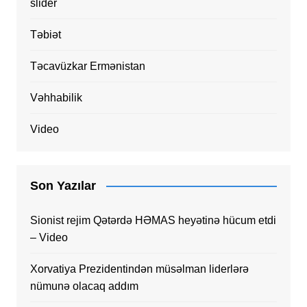
slider
Təbiət
Təcavüzkar Ermənistan
Vəhhabilik
Video
Son Yazılar
Sionist rejim Qətərdə HƏMAS heyətinə hücum etdi
– Video
Xorvatiya Prezidentindən müsəlman liderlərə
nümunə olacaq addım