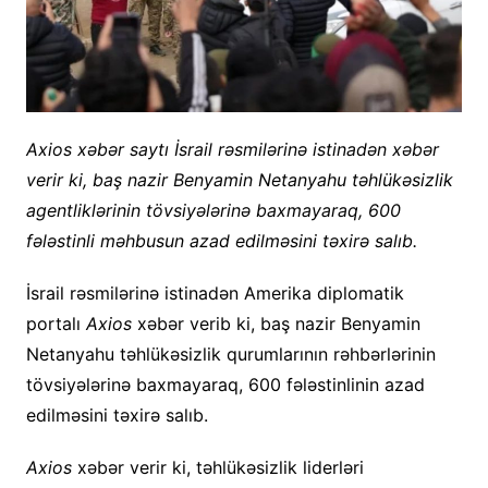
Axios xəbər saytı İsrail rəsmilərinə istinadən xəbər
verir ki, baş nazir Benyamin Netanyahu təhlükəsizlik
agentliklərinin tövsiyələrinə baxmayaraq, 600
fələstinli məhbusun azad edilməsini təxirə salıb.
İsrail rəsmilərinə istinadən Amerika diplomatik
portalı
Axios
xəbər verib ki, baş nazir Benyamin
Netanyahu təhlükəsizlik qurumlarının rəhbərlərinin
tövsiyələrinə baxmayaraq, 600 fələstinlinin azad
edilməsini təxirə salıb.
Axios
xəbər verir ki, təhlükəsizlik liderləri