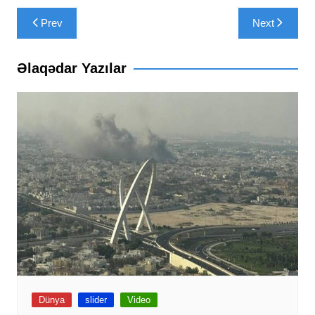
Yazı
Prev
Next
naviqasiyası
Əlaqədar Yazılar
Dünya
slider
Video