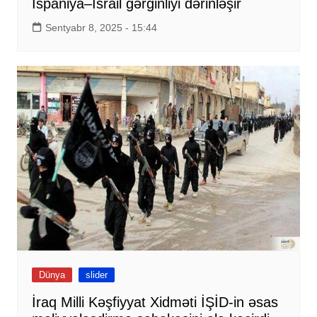
İspaniya–İsrail gərginliyi dərinləşir
Sentyabr 8, 2025 - 15:44
Dünya
slider
İraq Milli Kəşfiyyat Xidməti İŞİD-in əsas