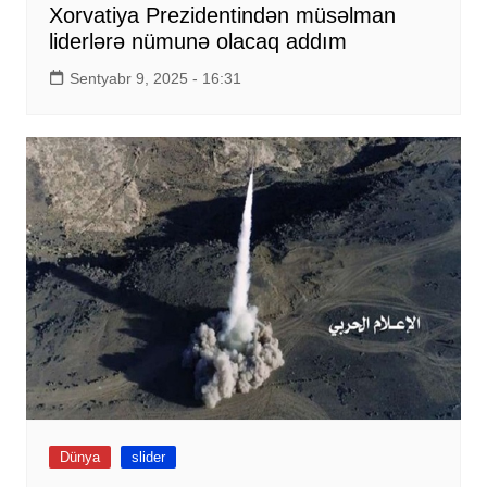
Xorvatiya Prezidentindən müsəlman
liderlərə nümunə olacaq addım
Sentyabr 9, 2025 - 16:31
Dünya
slider