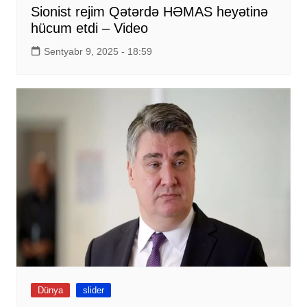
Sionist rejim Qətərdə HƏMAS heyətinə
hücum etdi – Video
Sentyabr 9, 2025 - 18:59
Dünya
slider