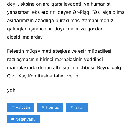
deyil, əksinə onlara qarşı ləyaqətli və humanist
yanaşmanı əks etdirir” deyən Ər-Rişq, “Əsl alçaldılma
əsirlərimizin azadlığa buraxılması zamanı məruz
qaldıqları işgəncələr, döyülmələr və qəsdən
alçaldılmalardır.”
Fələstin müqaviməti atəşkəs və əsir mübadiləsi
razılaşmasının birinci mərhələsinin yeddinci
mərhələsində dünən altı israilli məhbusu Beynəlxalq
Qızıl Xaç Komitəsinə təhvil verib.
ydh
Fələstin
Həmas
İsrail
Netanyahu