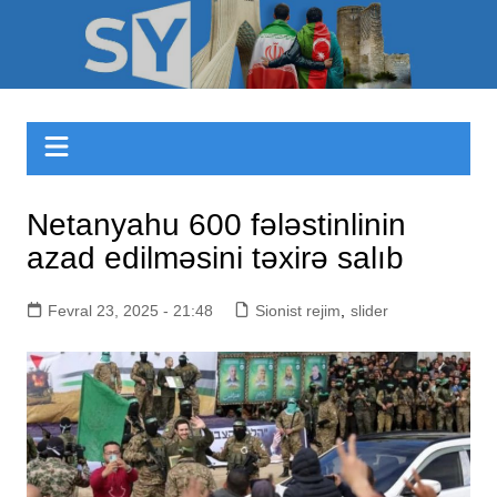
Skip
to
Sizinyol.org
content
Netanyahu 600 fələstinlinin
azad edilməsini təxirə salıb
Fevral 23, 2025 - 21:48
Sionist rejim
,
slider