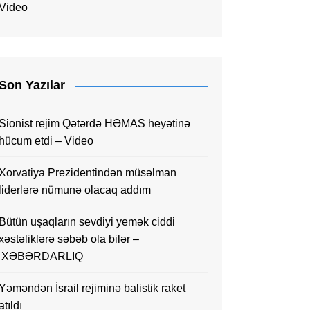
Video
Son Yazılar
Sionist rejim Qətərdə HƏMAS heyətinə
hücum etdi – Video
Xorvatiya Prezidentindən müsəlman
liderlərə nümunə olacaq addım
Bütün uşaqların sevdiyi yemək ciddi
xəstəliklərə səbəb ola bilər –
XƏBƏRDARLIQ
Yəməndən İsrail rejiminə balistik raket
atıldı