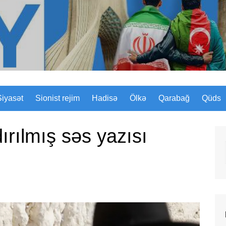
Sizinyol.org
Siyasət
Sionist rejim
Hadisə
Ölkə
Qarabağ
Qüds
rılmış səs yazısı