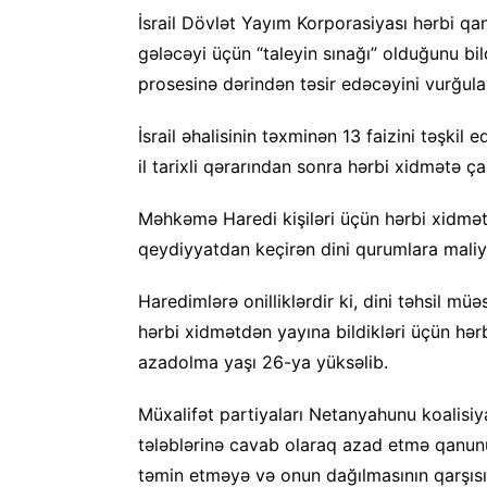
İsrail Dövlət Yayım Korporasiyası hərbi q
gələcəyi üçün “taleyin sınağı” olduğunu bild
prosesinə dərindən təsir edəcəyini vurğula
İsrail əhalisinin təxminən 13 faizini təşk
il tarixli qərarından sonra hərbi xidmətə çağ
Məhkəmə Haredi kişiləri üçün hərbi xidmət
qeydiyyatdan keçirən dini qurumlara maliy
Haredimlərə onilliklərdir ki, dini təhsil mü
hərbi xidmətdən yayına bildikləri üçün hər
azadolma yaşı 26-ya yüksəlib.
Müxalifət partiyaları Netanyahunu koalisiya
tələblərinə cavab olaraq azad etmə qanunu
təmin etməyə və onun dağılmasının qarşısı