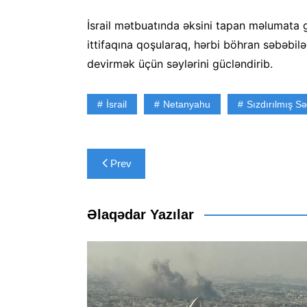
İsrail mətbuatında əksini tapan məlumata g
ittifaqına qoşularaq, hərbi böhran səbəbi
devirmək üçün səylərini gücləndirib.
İsrail
Netanyahu
Sızdırılmış Sə
Yazı
Prev
naviqasiyası
Əlaqədar Yazılar