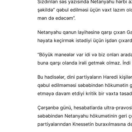
Sızdırılan səs yazısında Netanyahu hərbi 
şəkildə” qəbul edilməsi üçün vaxt lazım ol
mən də edəcəm”.
Netanyahu qanun layihəsinə qarşı çıxan Ga
həyata keçirmək istədiyi üçün işdən çıxardı
“Böyük maneələr var idi və biz onları arad
buna qarşı olanda irəli getmək olmaz. İndi b
Bu hadisələr, dini partiyaların Haredi kişi
qəbul edilməməsi səbəbindən hökumətin ger
etməyə davam etdiyi kritik bir vaxta təsadü
Çərşənbə günü, hesabatlarda ultra-pravos
səbəbindən Netanyahu hökumətinin geri çəki
partiyalarından Knessetin buraxılmasına də