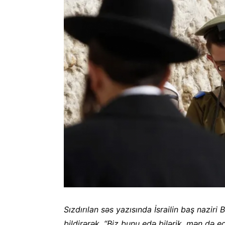
Sızdırılan səs yazısında İsrailin baş naz
bildirərək, “Biz bunu edə bilərik, mən də 