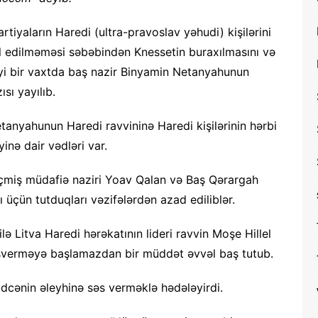
artiyaların Haredi (ultra-pravoslav yəhudi) kişilərini
 edilməməsi səbəbindən Knessetin buraxılmasını və
yi bir vaxtda baş nazir Binyamin Netanyahunun
ısı yayılıb.
anyahunun Haredi ravvininə Haredi kişilərinin hərbi
nə dair vədləri var.
keçmiş müdafiə naziri Yoav Qalan və Baş Qərargah
ı üçün tutduqları vəzifələrdən azad ediliblər.
Litva Haredi hərəkatının lideri ravvin Moşe Hillel
səsverməyə başlamazdan bir müddət əvvəl baş tutub.
dcənin əleyhinə səs verməklə hədələyirdi.