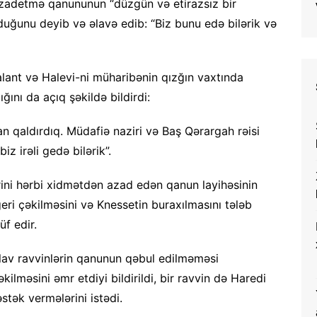
azadetmə qanununun “düzgün və etirazsız bir
duğunu deyib və əlavə edib: “Biz bunu edə bilərik və
lant və Halevi-ni müharibənin qızğın vaxtında
ğını da açıq şəkildə bildirdi:
an qaldırdıq. Müdafiə naziri və Baş Qərargah rəisi
iz irəli gedə bilərik”.
lərini hərbi xidmətdən azad edən qanun layihəsinin
i çəkilməsini və Knessetin buraxılmasını tələb
f edir.
lav ravvinlərin qanunun qəbul edilməməsi
lməsini əmr etdiyi bildirildi, bir ravvin də Haredi
stək vermələrini istədi.