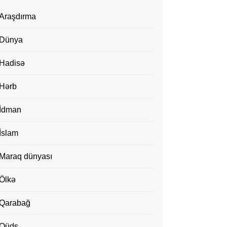
Araşdırma
Dünya
Hadisə
Hərb
İdman
İslam
Maraq dünyası
Ölkə
Qarabağ
Qüds