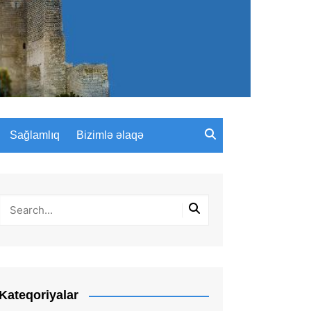
Sağlamlıq
Bizimlə əlaqə
Kateqoriyalar