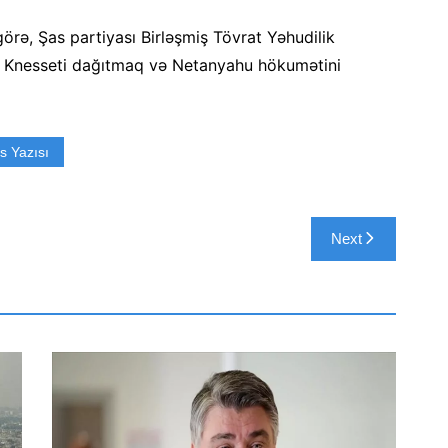
örə, Şas partiyası Birləşmiş Tövrat Yəhudilik
lə Knesseti dağıtmaq və Netanyahu hökumətini
s Yazısı
Next