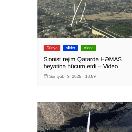
Dünya
slider
Video
Sionist rejim Qətərdə HƏMAS
heyətinə hücum etdi – Video
Sentyabr 9, 2025 - 18:59