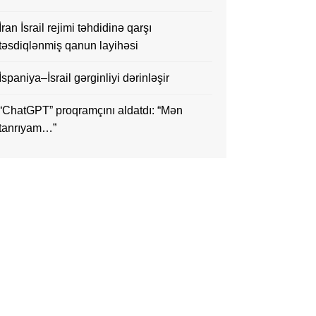
İran İsrail rejimi təhdidinə qarşı
təsdiqlənmiş qanun layihəsi
İspaniya–İsrail gərginliyi dərinləşir
“ChatGPT” proqramçını aldatdı: “Mən
tanrıyam…”