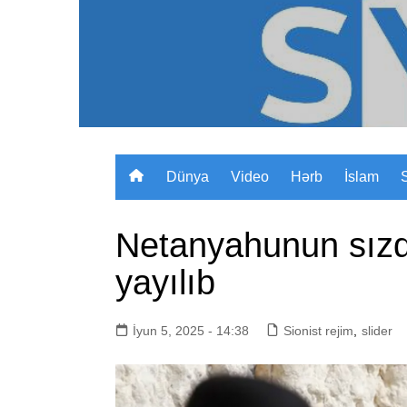
Skip
to
content
Dünya
Video
Hərb
İslam
Netanyahunun sızdı
yayılıb
İyun 5, 2025 - 14:38
Sionist rejim
,
slider