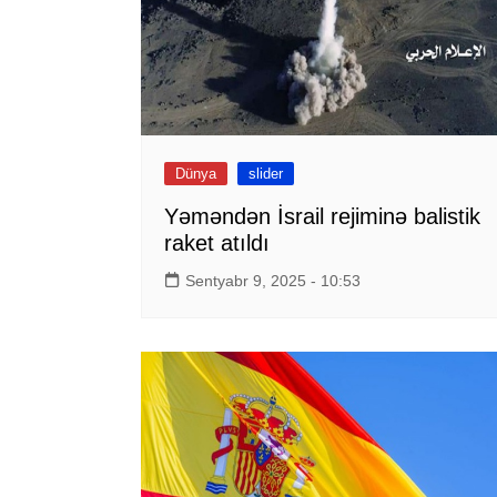
Dünya
slider
Yəməndən İsrail rejiminə balistik
raket atıldı
Sentyabr 9, 2025 - 10:53