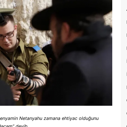
iri Benyamin Netanyahu zamana ehtiyac olduğunu
edəcəm” deyib.