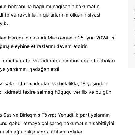
anun böhranı ilə bağlı münaqişənin hökumətin
irib və ravvinlərin qərarlarının ölkənin siyasi
yıb.
il edən Haredi icması Ali Məhkəmənin 25 iyun 2024-cü
ırış əleyhinə etirazlarını davam etdirir.
i məcburi etdi və xidmətdən imtina edən tələbələri
yə yardımını qadağan etdi.
əssisələrində oxuduqları və beləliklə, 18 yaşından
bi xidməti təxirə salmaq hüququ verilib və bu gün
 Şas və Birləşmiş Tövrat Yəhudilik partiyalarının
nu qəbul etməyə çalışaraq hökumətinin sabitliyini
nı almağa çalışmaqda ittiham edirlər.