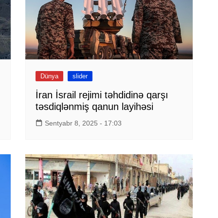
Dünya
slider
İran İsrail rejimi təhdidinə qarşı
təsdiqlənmiş qanun layihəsi
Sentyabr 8, 2025 - 17:03