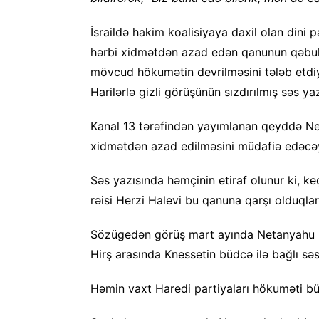
İsraildə hakim koalisiyaya daxil olan dini p
hərbi xidmətdən azad edən qanunun qəbul
mövcud hökumətin devrilməsini tələb etdi
Harilərlə gizli görüşünün sızdırılmış səs yaz
Kanal 13 tərəfindən yayımlanan qeyddə Net
xidmətdən azad edilməsini müdafiə edəcəyi
Səs yazısında həmçinin etiraf olunur ki, 
rəisi Herzi Halevi bu qanuna qarşı olduqlar
Sözügedən görüş mart ayında Netanyahu ilə 
Hirş arasında Knessetin büdcə ilə bağlı 
Həmin vaxt Haredi partiyaları hökuməti bü