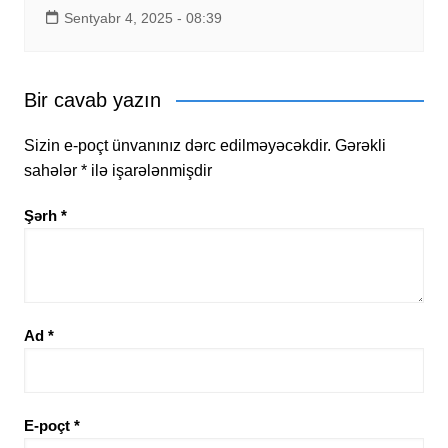
Sentyabr 4, 2025 - 08:39
Bir cavab yazın
Sizin e-poçt ünvanınız dərc edilməyəcəkdir.
Gərəkli
sahələr
*
ilə işarələnmişdir
Şərh
*
Ad
*
E-poçt
*