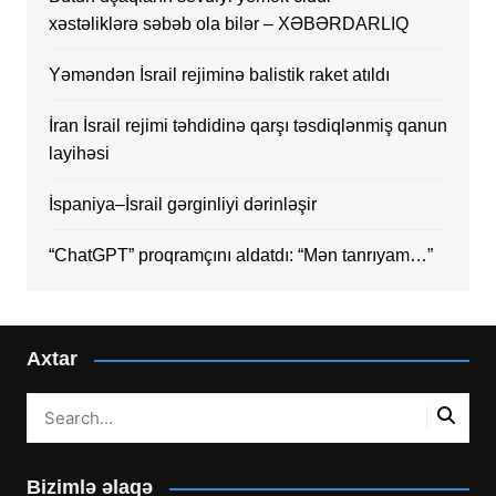
xəstəliklərə səbəb ola bilər – XƏBƏRDARLIQ
Yəməndən İsrail rejiminə balistik raket atıldı
İran İsrail rejimi təhdidinə qarşı təsdiqlənmiş qanun
layihəsi
İspaniya–İsrail gərginliyi dərinləşir
“ChatGPT” proqramçını aldatdı: “Mən tanrıyam…”
Axtar
Bizimlə əlaqə