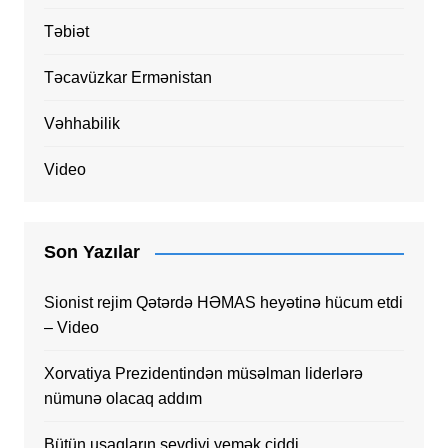
Təbiət
Təcavüzkar Ermənistan
Vəhhabilik
Video
Son Yazılar
Sionist rejim Qətərdə HƏMAS heyətinə hücum etdi
– Video
Xorvatiya Prezidentindən müsəlman liderlərə
nümunə olacaq addım
Bütün uşaqların sevdiyi yemək ciddi