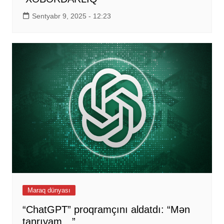
Sentyabr 9, 2025 - 12:23
Maraq dünyası
“ChatGPT” proqramçını aldatdı: “Mən
tanrıyam…”