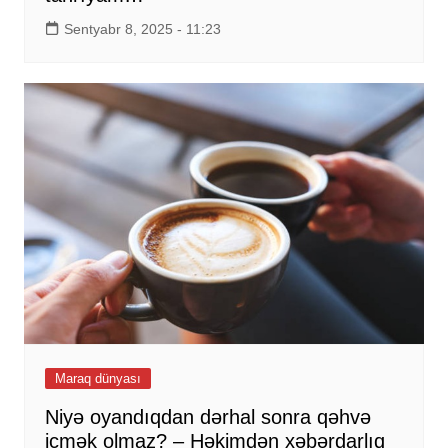
Sentyabr 8, 2025 - 11:23
Maraq dünyası
Niyə oyandıqdan dərhal sonra qəhvə
içmək olmaz? – Həkimdən xəbərdarlıq