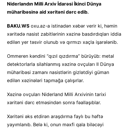
Niderlandın Milli Arxiv İdarəsi İkinci Dünya
müharibəsinə aid xəritəni dərc edib.
BAKU.WS
oxu.az-a istinadən xəbər verir ki, həmin
xəritədə nasist zabitlərinin xəzinə basdırdıqları iddia
edilən yer təsvir olunub və qırmızı xaçla işarələnib.
Ommeren kəndini “qızıl qızdırma” bürüyüb: metal
detektorlarla silahlanmış xəzinə ovçuları II Dünya
müharibəsi zamanı nasistlərin gizlətdiyi güman
edilən xəzinələri tapmağa çalışırlar.
Xəzinə ovçuları Niderland Milli Arxivinin tarixi
xəritəni dərc etməsindən sonra fəallaşıblar.
Xəritəni əks etdirən araşdırma faylı bu həftə
yayımlanıb. Belə ki, onun məxfi qala biləcəyi