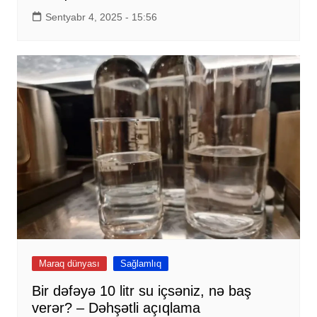
Sentyabr 4, 2025 - 15:56
Maraq dünyası
Sağlamlıq
Bir dəfəyə 10 litr su içsəniz, nə baş
verər? – Dəhşətli açıqlama