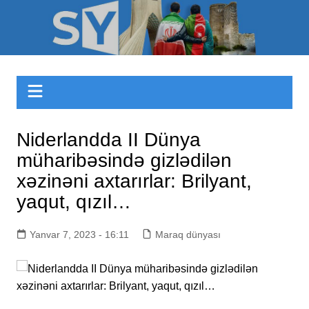
Skip
to
Sizinyol.org
content
Niderlandda II Dünya
müharibəsində gizlədilən
xəzinəni axtarırlar: Brilyant,
yaqut, qızıl…
Yanvar 7, 2023 - 16:11
Maraq dünyası