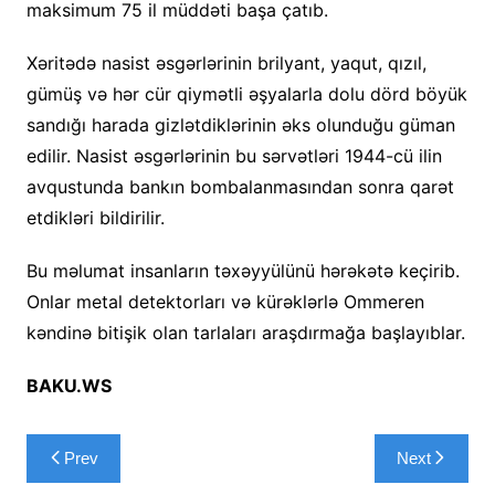
maksimum 75 il müddəti başa çatıb.
Xəritədə nasist əsgərlərinin brilyant, yaqut, qızıl,
gümüş və hər cür qiymətli əşyalarla dolu dörd böyük
sandığı harada gizlətdiklərinin əks olunduğu güman
edilir. Nasist əsgərlərinin bu sərvətləri 1944-cü ilin
avqustunda bankın bombalanmasından sonra qarət
etdikləri bildirilir.
Bu məlumat insanların təxəyyülünü hərəkətə keçirib.
Onlar metal detektorları və kürəklərlə Ommeren
kəndinə bitişik olan tarlaları araşdırmağa başlayıblar.
BAKU.WS
Yazı
Prev
Next
naviqasiyası