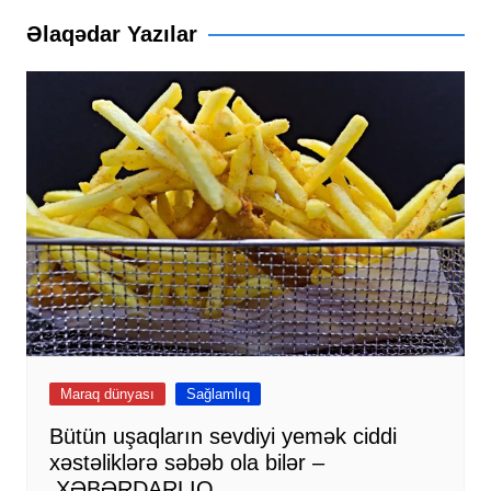
Əlaqədar Yazılar
Maraq dünyası
Sağlamlıq
Bütün uşaqların sevdiyi yemək ciddi
xəstəliklərə səbəb ola bilər –
XƏBƏRDARLIQ