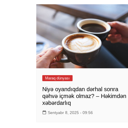
Maraq dünyası
Niyə oyandıqdan dərhal sonra
qəhvə içmək olmaz? – Həkimdən
xəbərdarlıq
Sentyabr 8, 2025 - 09:56