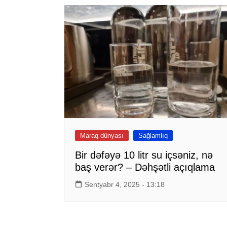
Maraq dünyası
Sağlamlıq
Bir dəfəyə 10 litr su içsəniz, nə
baş verər? – Dəhşətli açıqlama
Sentyabr 4, 2025 - 13:18