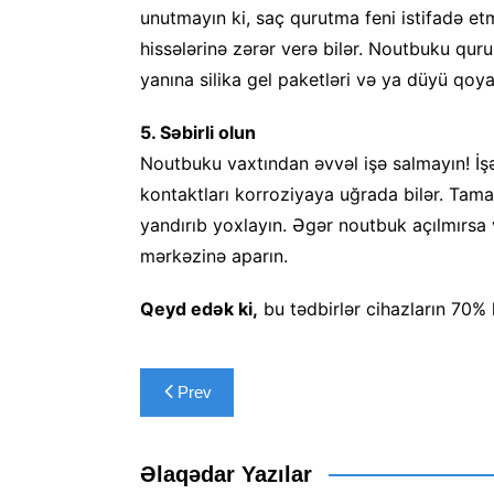
unutmayın ki, saç qurutma feni istifadə et
hissələrinə zərər verə bilər. Noutbuku qur
yanına silika gel paketləri və ya düyü qo
5. Səbirli olun
Noutbuku vaxtından əvvəl işə salmayın! İşə
kontaktları korroziyaya uğrada bilər. Ta
yandırıb yoxlayın. Əgər noutbuk açılmırsa
mərkəzinə aparın.
Qeyd edək ki,
bu tədbirlər cihazların 70% 
Yazı
Prev
naviqasiyası
Əlaqədar Yazılar