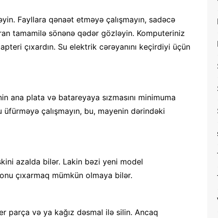
in. Fayllara qənaət etməyə çalışmayın, sadəcə
ran tamamilə sönənə qədər gözləyin. Komputeriniz
pteri çıxardın. Su elektrik cərəyanını keçirdiyi üçün
nin ana plata və batareyaya sızmasını minimuma
u üfürməyə çalışmayın, bu, mayenin dərindəki
)
ini azalda bilər. Lakin bəzi yeni model
n onu çıxarmaq mümkün olmaya bilər.
r parça və ya kağız dəsmal ilə silin. Ancaq