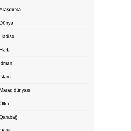
Araşdırma
Dünya
Hadisə
Hərb
İdman
İslam
Maraq dünyası
Ölkə
Qarabağ
Qüds