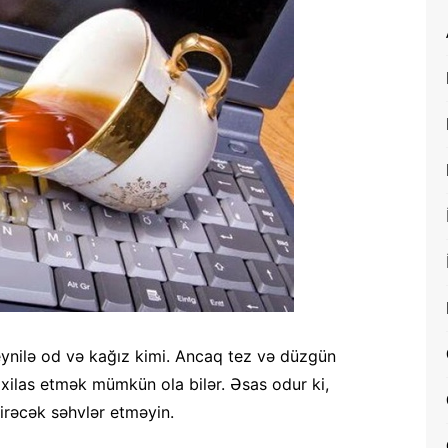
ynilə od və kağız kimi. Ancaq tez və düzgün
a xilas etmək mümkün ola bilər. Əsas odur ki,
irəcək səhvlər etməyin.