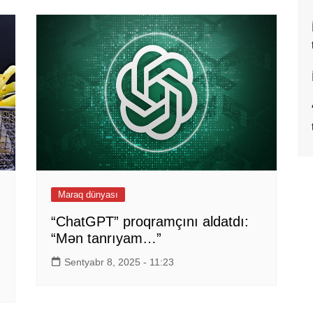
Maraq dünyası
“ChatGPT” proqramçını aldatdı:
“Mən tanrıyam…”
Sentyabr 8, 2025 - 11:23