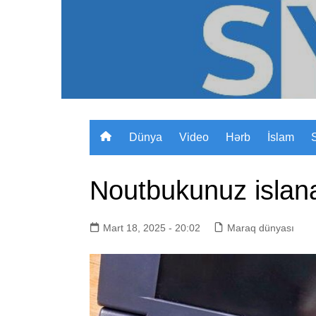
Skip
to
content
Dünya
Video
Hərb
İslam
Noutbukunuz islan
Mart 18, 2025 - 20:02
Maraq dünyası