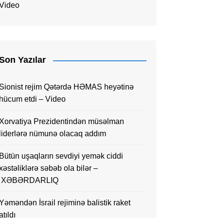
Video
Son Yazılar
Sionist rejim Qətərdə HƏMAS heyətinə
hücum etdi – Video
Xorvatiya Prezidentindən müsəlman
liderlərə nümunə olacaq addım
Bütün uşaqların sevdiyi yemək ciddi
xəstəliklərə səbəb ola bilər –
XƏBƏRDARLIQ
Yəməndən İsrail rejiminə balistik raket
atıldı