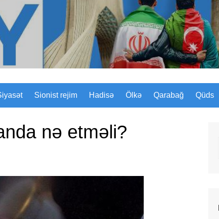
Sizinyol.org
Siyasət
Sionist rejim
Hadisə
Ölkə
Qarabağ
Qüds
anda nə etməli?