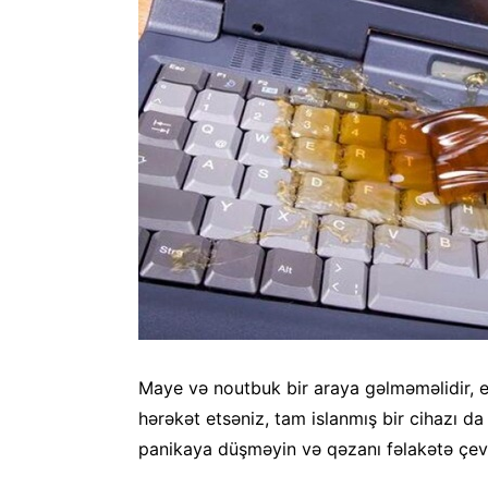
Maye və noutbuk bir araya gəlməməlidir, e
hərəkət etsəniz, tam islanmış bir cihazı d
panikaya düşməyin və qəzanı fəlakətə çev