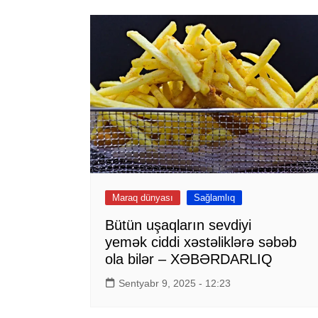
Maraq dünyası
Sağlamlıq
Bütün uşaqların sevdiyi
yemək ciddi xəstəliklərə səbəb
ola bilər – XƏBƏRDARLIQ
Sentyabr 9, 2025 - 12:23