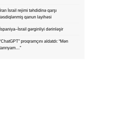
İran İsrail rejimi təhdidinə qarşı
təsdiqlənmiş qanun layihəsi
İspaniya–İsrail gərginliyi dərinləşir
“ChatGPT” proqramçını aldatdı: “Mən
tanrıyam…”