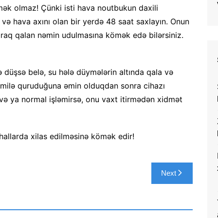
mək olmaz! Çünki isti hava noutbukun daxili
u və hava axını olan bir yerdə 48 saat saxlayın. Onun
yaraq qalan nəmin udulmasına kömək edə bilərsiniz.
 düşsə belə, su hələ düymələrin altında qala və
mamilə quruduğuna əmin olduqdan sonra cihazı
 və ya normal işləmirsə, onu vaxt itirmədən xidmət
hallarda xilas edilməsinə kömək edir!
Next