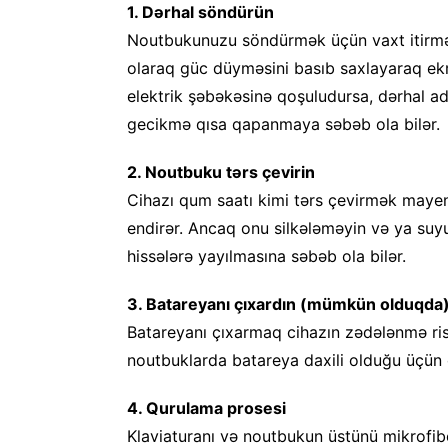
1. Dərhal söndürün
Noutbukunuzu söndürmək üçün vaxt itirməy
olaraq güc düyməsini basıb saxlayaraq ek
elektrik şəbəkəsinə qoşuludursa, dərhal ada
gecikmə qısa qapanmaya səbəb ola bilər.
2. Noutbuku tərs çevirin
Cihazı qum saatı kimi tərs çevirmək maye
endirər. Ancaq onu silkələməyin və ya suy
hissələrə yayılmasına səbəb ola bilər.
3. Batareyanı çıxardın (mümkün olduqda
Batareyanı çıxarmaq cihazın zədələnmə risk
noutbuklarda batareya daxili olduğu üçü
4. Qurulama prosesi
Klaviaturanı və noutbukun üstünü mikrofibe