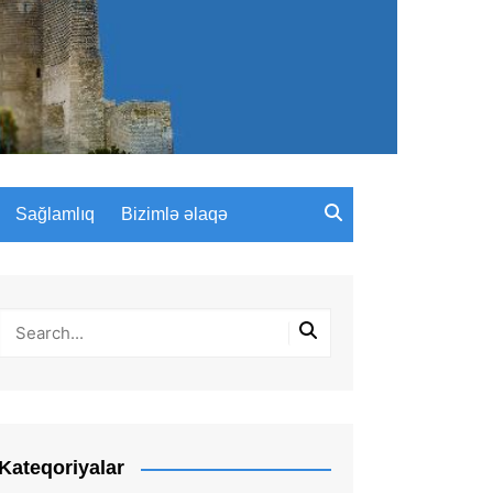
Sağlamlıq
Bizimlə əlaqə
Kateqoriyalar