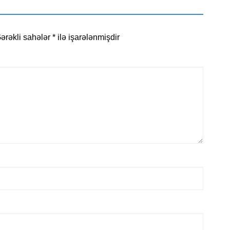
ərəkli sahələr
*
ilə işarələnmişdir