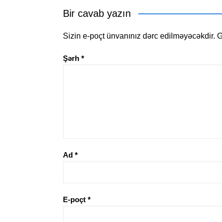
Bir cavab yazın
Sizin e-poçt ünvanınız dərc edilməyəcəkdir.
G
Şərh
*
Ad
*
E-poçt
*