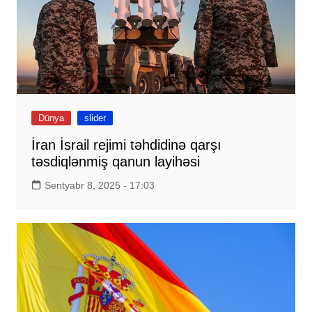
Dünya
slider
İran İsrail rejimi təhdidinə qarşı
təsdiqlənmiş qanun layihəsi
Sentyabr 8, 2025 - 17:03