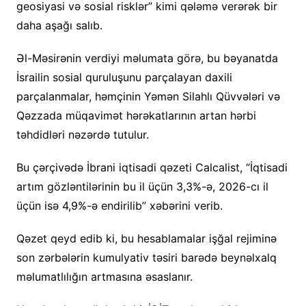
geosiyasi və sosial risklər” kimi qələmə verərək bir
daha aşağı salıb.
Əl-Məsirənin verdiyi məlumata görə, bu bəyanatda
İsrailin sosial quruluşunu parçalayan daxili
parçalanmalar, həmçinin Yəmən Silahlı Qüvvələri və
Qəzzada müqavimət hərəkatlarının artan hərbi
təhdidləri nəzərdə tutulur.
Bu çərçivədə İbrani iqtisadi qəzeti Calcalist, “İqtisadi
artım gözləntilərinin bu il üçün 3,3%-ə, 2026-cı il
üçün isə 4,9%-ə endirilib” xəbərini verib.
Qəzet qeyd edib ki, bu hesablamalar işğal rejiminə
son zərbələrin kumulyativ təsiri barədə beynəlxalq
məlumatlılığın artmasına əsaslanır.