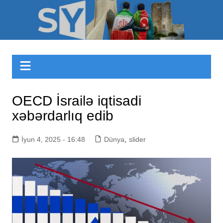
Skip
to
Sizinyol.org
content
OECD İsrailə iqtisadi
xəbərdarlıq edib
İyun 4, 2025 - 16:48
Dünya
,
slider