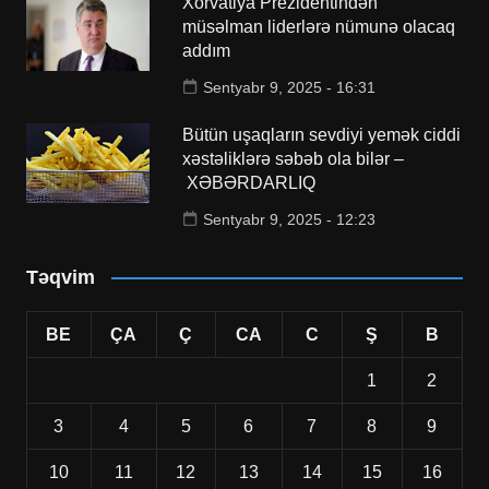
Xorvatiya Prezidentindən
müsəlman liderlərə nümunə olacaq
addım
Sentyabr 9, 2025 - 16:31
Bütün uşaqların sevdiyi yemək ciddi
xəstəliklərə səbəb ola bilər –
XƏBƏRDARLIQ
Sentyabr 9, 2025 - 12:23
Təqvim
BE
ÇA
Ç
CA
C
Ş
B
1
2
3
4
5
6
7
8
9
10
11
12
13
14
15
16