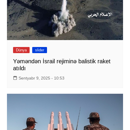
Dünya
slider
Yəməndən İsrail rejiminə balistik raket
atıldı
Sentyabr 9, 2025 - 10:53