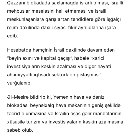
Qəzzanı blokadada saxlamaqda israrlı olması, israilli
məhbuslar məsələsini həll etməməsi və israilli
məskunlaşanlara qarşı artan təhdidlərə görə işğalçı
rejim daxilində daxili siyasi fikir ayrılıqlarına işarə
edib.
Hesabatda həmçinin İsrail daxilində davam edən
“beyin axını və kapital qaçışı”, habelə “xarici
investisiyaların kəskin azalması və digər həyati
əhəmiyyətli iqtisadi sektorların pisləşməsi”
vurğulanıb.
Əl-Məsirə bildirib ki, Yəmənin hava və dəniz
blokadası beynəlxalq hava məkanının geniş şəkildə
təcrid olunmasına və İsrailin əsas gəlir mənbələrinin,
xüsusilə turizm və investisiyaların kəskin azalmasına
səbəb olub.