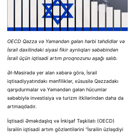
OECD Qəzza və Yəməndən gələn hərbi təhdidlər və
İsrail daxilindəki siyasi fikir ayrılıqları səbəbindən
İsrail üçün iqtisadi artım proqnozunu aşağı salıb.
Əl-Məsirədə yer alan xəbərə görə, İsrail
iqtisadiyyatındakı mənfiliklər, xüsusilə Qəzzadakı
qarşıdurmalar və Yəməndən gələn hücumlar
səbəbiylə investisiya və turizm itkilərindən daha da
artmaqdadır.
İqtisadi Əməkdaşlıq və İnkişaf Təşkilatı (OECD)
İsrailin iqtisadi artım gözləntilərini “İsrailin üzləşdiyi