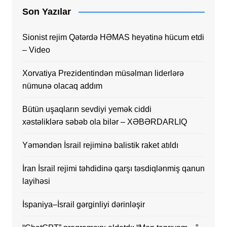
Son Yazılar
Sionist rejim Qətərdə HƏMAS heyətinə hücum etdi
– Video
Xorvatiya Prezidentindən müsəlman liderlərə
nümunə olacaq addım
Bütün uşaqların sevdiyi yemək ciddi
xəstəliklərə səbəb ola bilər – XƏBƏRDARLIQ
Yəməndən İsrail rejiminə balistik raket atıldı
İran İsrail rejimi təhdidinə qarşı təsdiqlənmiş qanun
layihəsi
İspaniya–İsrail gərginliyi dərinləşir