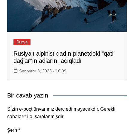
Dünya
Rusiyalı alpinist qadın planetdəki “qatil
dağlar”ın adlarını açıqladı
Sentyabr 3, 2025 - 16:09
Bir cavab yazın
Sizin e-poçt ünvanınız dərc edilməyəcəkdir.
Gərəkli
sahələr
*
ilə işarələnmişdir
Şərh
*