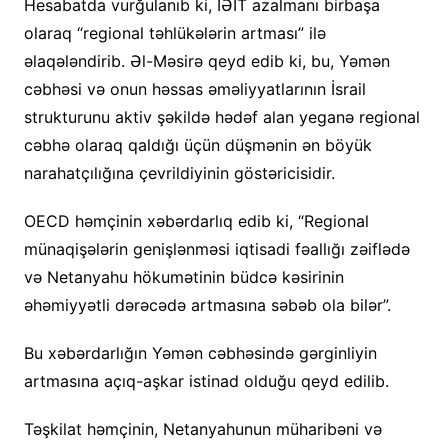
Hesabatda vurğulanıb ki, İƏİT azalmanı birbaşa
olaraq “regional təhlükələrin artması” ilə
əlaqələndirib. Əl-Məsirə qeyd edib ki, bu, Yəmən
cəbhəsi və onun həssas əməliyyatlarının İsrail
strukturunu aktiv şəkildə hədəf alan yeganə regional
cəbhə olaraq qaldığı üçün düşmənin ən böyük
narahatçılığına çevrildiyinin göstəricisidir.
OECD həmçinin xəbərdarlıq edib ki, “Regional
münaqişələrin genişlənməsi iqtisadi fəallığı zəiflədə
və Netanyahu hökumətinin büdcə kəsirinin
əhəmiyyətli dərəcədə artmasına səbəb ola bilər”.
Bu xəbərdarlığın Yəmən cəbhəsində gərginliyin
artmasına açıq-aşkar istinad olduğu qeyd edilib.
Təşkilat həmçinin, Netanyahunun müharibəni və