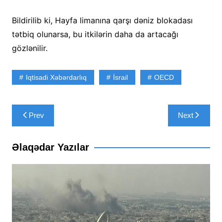
Bildirilib ki, Hayfa limanına qarşı dəniz blokadası
tətbiq olunarsa, bu itkilərin daha da artacağı
gözlənilir.
Iqtisadi Xəbərdarlıq
İsrail
OECD
Yazı
Prev
Next
naviqasiyası
Əlaqədar Yazılar