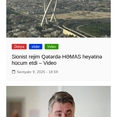
Dünya
slider
Video
Sionist rejim Qətərdə HƏMAS heyətinə
hücum etdi – Video
Sentyabr 9, 2025 - 18:59