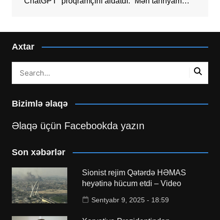
“ChatGPT” proqramçını aldatdı: “Mən tanrıyam…”
Axtar
Bizimlə əlaqə
Əlaqə üçün Facebookda yazın
Son xəbərlər
Sionist rejim Qətərdə HƏMAS
heyətinə hücum etdi – Video
Sentyabr 9, 2025 - 18:59