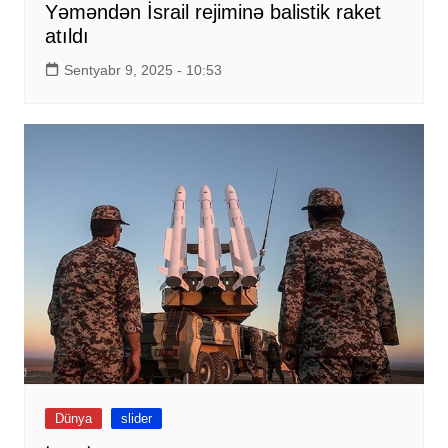
Yəməndən İsrail rejiminə balistik raket
atıldı
Sentyabr 9, 2025 - 10:53
Dünya
slider