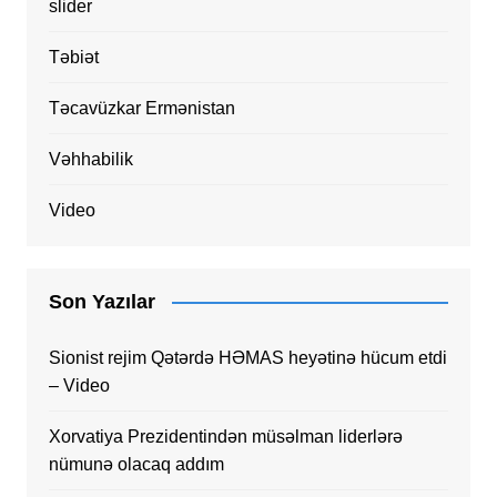
slider
Təbiət
Təcavüzkar Ermənistan
Vəhhabilik
Video
Son Yazılar
Sionist rejim Qətərdə HƏMAS heyətinə hücum etdi
– Video
Xorvatiya Prezidentindən müsəlman liderlərə
nümunə olacaq addım