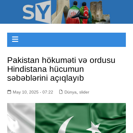
Skip
to
Sizinyol.org
content
Pakistan hökuməti və ordusu
Hindistana hücumun
səbəblərini açıqlayıb
May 10, 2025 - 07:22
Dünya
,
slider