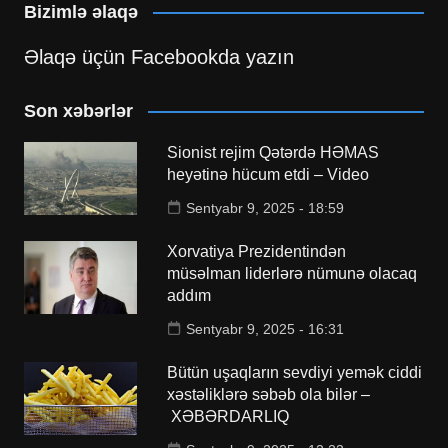
Bizimlə əlaqə
Əlaqə üçün Facebookda yazın
Son xəbərlər
Sionist rejim Qətərdə HƏMAS
heyətinə hücum etdi – Video
Sentyabr 9, 2025 - 18:59
Xorvatiya Prezidentindən
müsəlman liderlərə nümunə olacaq
addım
Sentyabr 9, 2025 - 16:31
Bütün uşaqların sevdiyi yemək ciddi
xəstəliklərə səbəb ola bilər –
XƏBƏRDARLIQ