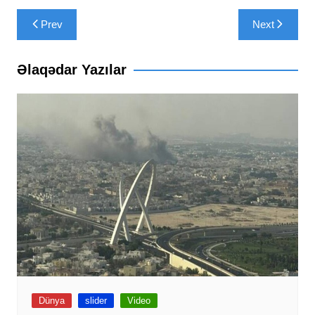
Yazı
Prev
Next
naviqasiyası
Əlaqədar Yazılar
Dünya
slider
Video