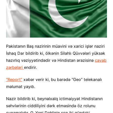
Pakistanın Baş nazirinin müavini və xarici işlər naziri
İshaq Dar bildirib ki, ölkənin Silahlı Qüvvələri yüksək
hazırlıq vəziyyətindədir və Hindistan ərazisinə
cavab
zərbələri
endirir.
“Report”
xəbər verir ki, bu barədə “Geo” telekanalı
məlumat yayıb.
Nazir bildirib ki, beynəlxalq ictimaiyyət Hindistanın
səhvlərinin ciddiliyini dərk etməsində öz rolunu
oynamalıdır. O, Yeni Dehlinin son iki gündəki