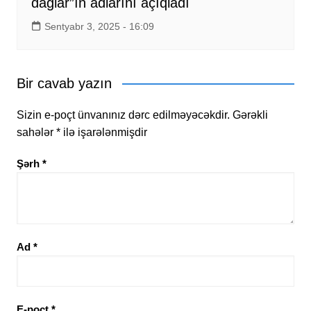
dağlar”ın adlarını açıqladı
Sentyabr 3, 2025 - 16:09
Bir cavab yazın
Sizin e-poçt ünvanınız dərc edilməyəcəkdir.
Gərəkli
sahələr
*
ilə işarələnmişdir
Şərh
*
Ad
*
E-poçt
*