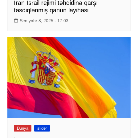
İran İsrail rejimi təhdidinə qarşı
təsdiqlənmiş qanun layihəsi
Sentyabr 8, 2025 - 17:03
Dünya
slider