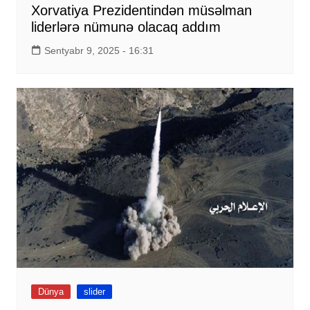
Xorvatiya Prezidentindən müsəlman
liderlərə nümunə olacaq addım
Sentyabr 9, 2025 - 16:31
Dünya
slider