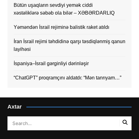
Bütün uşaqların sevdiyi yemək ciddi
xəstəliklərə səbəb ola bilər – XƏBƏRDARLIQ
Yəməndən İsrail rejiminə balistik raket atıldı
İran İsrail rejimi təhdidinə qarşı təsdiqlənmiş qanun
layihəsi
İspaniya–İsrail gərginliyi dərinləşir
“ChatGPT” proqramçını aldatdı: “Mən tanrıyam…”
Axtar