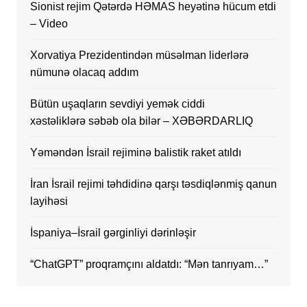
Sionist rejim Qətərdə HƏMAS heyətinə hücum etdi
– Video
Xorvatiya Prezidentindən müsəlman liderlərə
nümunə olacaq addım
Bütün uşaqların sevdiyi yemək ciddi
xəstəliklərə səbəb ola bilər – XƏBƏRDARLIQ
Yəməndən İsrail rejiminə balistik raket atıldı
İran İsrail rejimi təhdidinə qarşı təsdiqlənmiş qanun
layihəsi
İspaniya–İsrail gərginliyi dərinləşir
“ChatGPT” proqramçını aldatdı: “Mən tanrıyam…”