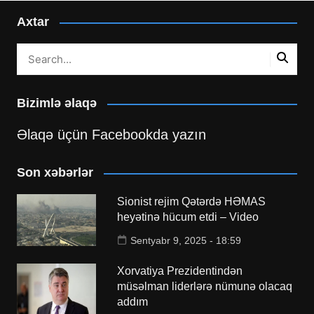
Axtar
Bizimlə əlaqə
Əlaqə üçün Facebookda yazın
Son xəbərlər
Sionist rejim Qətərdə HƏMAS
heyətinə hücum etdi – Video
Sentyabr 9, 2025 - 18:59
Xorvatiya Prezidentindən
müsəlman liderlərə nümunə olacaq
addım