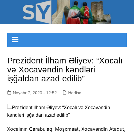
Skip
to
Sizinyol.org
content
Prezident İlham Əliyev: “Xocalı
və Xocavəndin kəndləri
işğaldan azad edilib”
Noyabr 7, 2020 - 12:52
Hadisə
Xocalının Qarabulaq, Moşxmaat, Xocavəndin Ataqut,