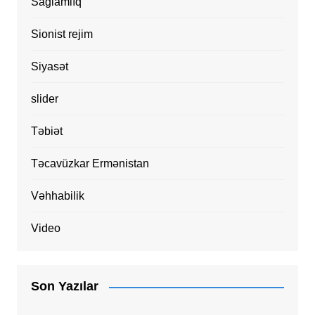
Sağlamlıq
Sionist rejim
Siyasət
slider
Təbiət
Təcavüzkar Ermənistan
Vəhhabilik
Video
Son Yazılar