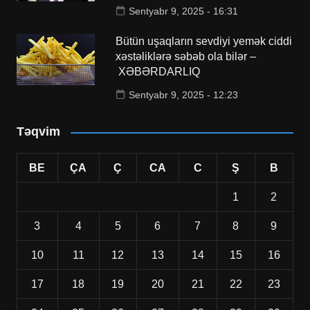
Sentyabr 9, 2025 - 16:31
Bütün uşaqların sevdiyi yemək ciddi
xəstəliklərə səbəb ola bilər –
XƏBƏRDARLIQ
Sentyabr 9, 2025 - 12:23
Təqvim
BE
ÇA
Ç
CA
C
Ş
B
1
2
3
4
5
6
7
8
9
10
11
12
13
14
15
16
17
18
19
20
21
22
23