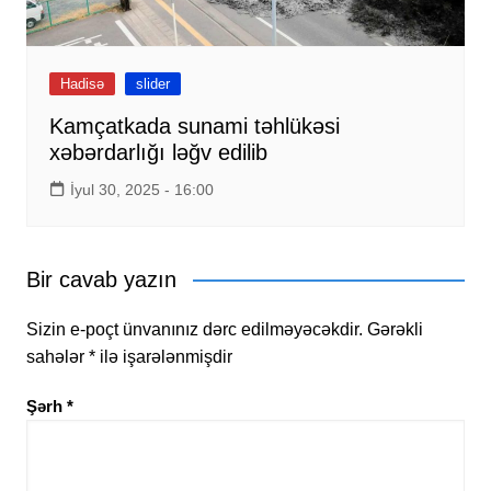
Hadisə
slider
Kamçatkada sunami təhlükəsi
xəbərdarlığı ləğv edilib
İyul 30, 2025 - 16:00
Bir cavab yazın
Sizin e-poçt ünvanınız dərc edilməyəcəkdir.
Gərəkli
sahələr
*
ilə işarələnmişdir
Şərh
*