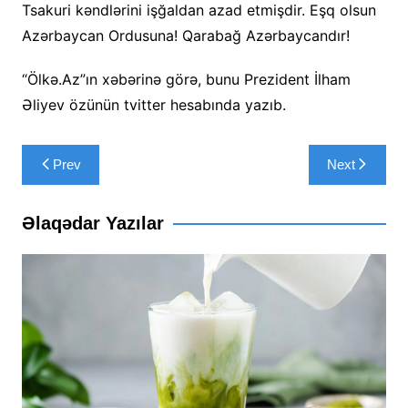
Tsakuri kəndlərini işğaldan azad etmişdir. Eşq olsun
Azərbaycan Ordusuna! Qarabağ Azərbaycandır!
“Ölkə.Az”ın xəbərinə görə, bunu Prezident İlham
Əliyev özünün tvitter hesabında yazıb.
Yazı
Prev
Next
naviqasiyası
Əlaqədar Yazılar