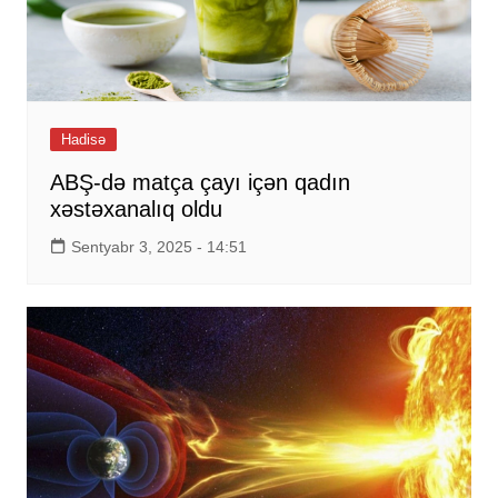
Hadisə
ABŞ-də matça çayı içən qadın
xəstəxanalıq oldu
Sentyabr 3, 2025 - 14:51