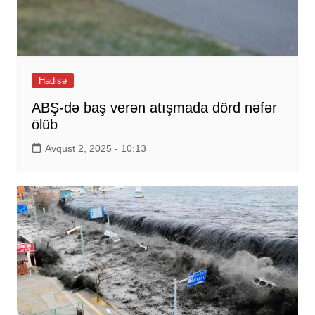
Hadisə
ABŞ-də baş verən atışmada dörd nəfər
ölüb
Avqust 2, 2025 - 10:13