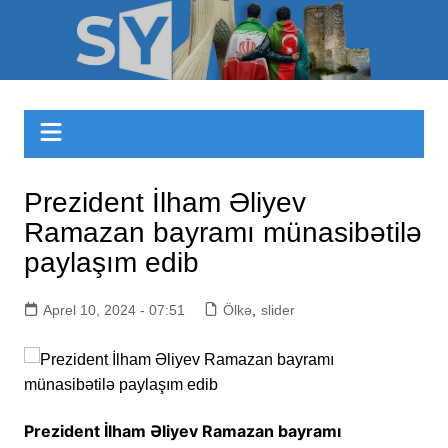
Skip
to
Sizinyol.org
content
Prezident İlham Əliyev
Ramazan bayramı münasibətilə
paylaşım edib
Aprel 10, 2024 - 07:51
Ölkə
,
slider
Prezident İlham Əliyev Ramazan bayramı