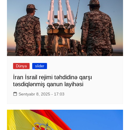
Dünya
slider
İran İsrail rejimi təhdidinə qarşı
təsdiqlənmiş qanun layihəsi
Sentyabr 8, 2025 - 17:03