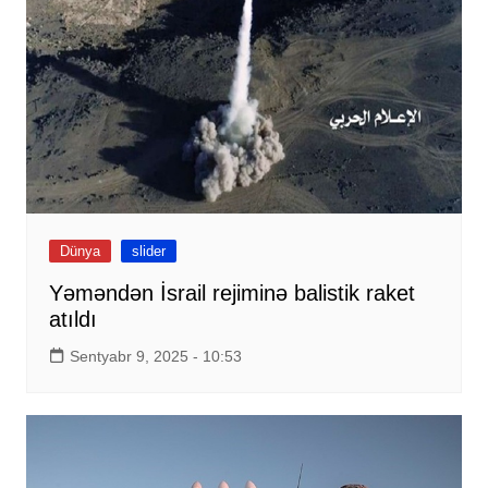
Dünya
slider
Yəməndən İsrail rejiminə balistik raket
atıldı
Sentyabr 9, 2025 - 10:53