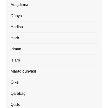
Araşdırma
Dünya
Hadisə
Hərb
İdman
İslam
Maraq dünyası
Ölkə
Qarabağ
Qüds