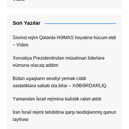
Son Yazılar
Sionist rejim Qətərdə HƏMAS heyətinə hücum etdi
– Video
Xorvatiya Prezidentindən müsəlman liderlərə
nümunə olacaq addım
Bütün uşaqların sevdiyi yemək ciddi
xəstəliklərə səbəb ola bilər – XƏBƏRDARLIQ
Yəməndən İsrail rejiminə balistik raket atıldı
İran İsrail rejimi təhdidinə qarşı təsdiqlənmiş qanun
layihəsi