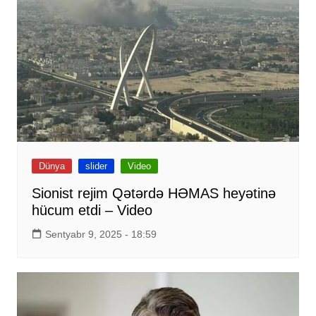
Dünya
slider
Video
Sionist rejim Qətərdə HƏMAS heyətinə
hücum etdi – Video
Sentyabr 9, 2025 - 18:59