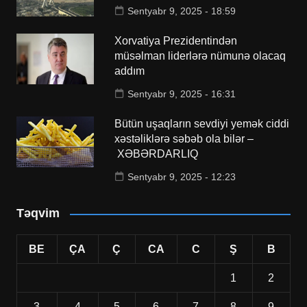
Sentyabr 9, 2025 - 18:59
Xorvatiya Prezidentindən
müsəlman liderlərə nümunə olacaq
addım
Sentyabr 9, 2025 - 16:31
Bütün uşaqların sevdiyi yemək ciddi
xəstəliklərə səbəb ola bilər –
XƏBƏRDARLIQ
Sentyabr 9, 2025 - 12:23
Təqvim
BE
ÇA
Ç
CA
C
Ş
B
1
2
3
4
5
6
7
8
9