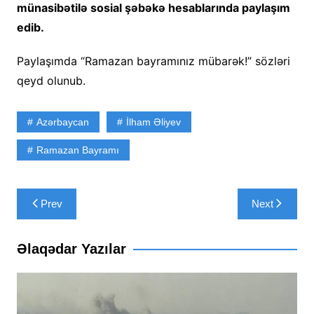
münasibətilə sosial şəbəkə hesablarında paylaşım
edib.
Paylaşımda “Ramazan bayramınız mübarək!” sözləri
qeyd olunub.
Azərbaycan
İlham Əliyev
Ramazan Bayramı
Yazı
Prev
Next
naviqasiyası
Əlaqədar Yazılar