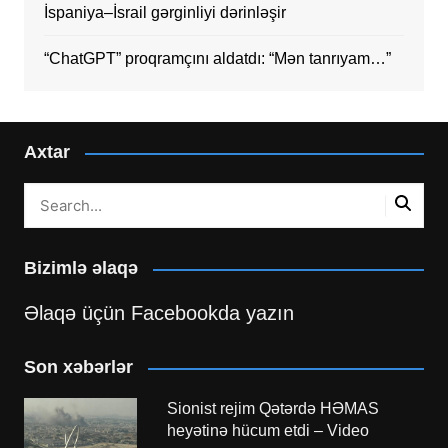
İspaniya–İsrail gərginliyi dərinləşir
“ChatGPT” proqramçını aldatdı: “Mən tanrıyam…”
Axtar
Bizimlə əlaqə
Əlaqə üçün Facebookda yazın
Son xəbərlər
Sionist rejim Qətərdə HƏMAS
heyətinə hücum etdi – Video