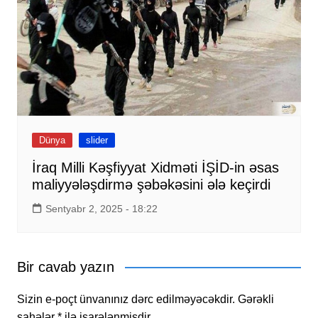
Dünya
slider
İraq Milli Kəşfiyyat Xidməti İŞİD-in əsas
maliyyələşdirmə şəbəkəsini ələ keçirdi
Sentyabr 2, 2025 - 18:22
Bir cavab yazın
Sizin e-poçt ünvanınız dərc edilməyəcəkdir.
Gərəkli
sahələr
*
ilə işarələnmişdir